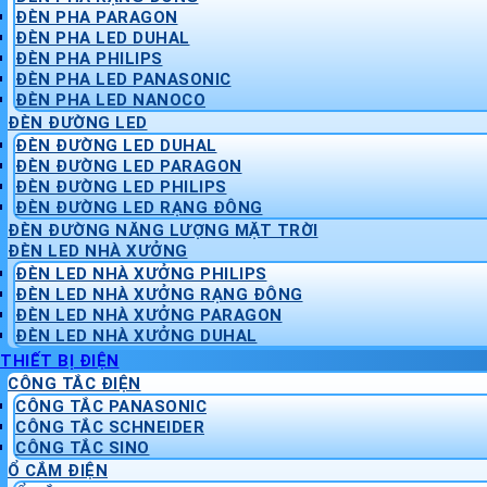
ĐÈN PHA PARAGON
ĐÈN PHA LED DUHAL
ĐÈN PHA PHILIPS
ĐÈN PHA LED PANASONIC
ĐÈN PHA LED NANOCO
ĐÈN ĐƯỜNG LED
ĐÈN ĐƯỜNG LED DUHAL
ĐÈN ĐƯỜNG LED PARAGON
ĐÈN ĐƯỜNG LED PHILIPS
ĐÈN ĐƯỜNG LED RẠNG ĐÔNG
ĐÈN ĐƯỜNG NĂNG LƯỢNG MẶT TRỜI
ĐÈN LED NHÀ XƯỞNG
ĐÈN LED NHÀ XƯỞNG PHILIPS
ĐÈN LED NHÀ XƯỞNG RẠNG ĐÔNG
ĐÈN LED NHÀ XƯỞNG PARAGON
ĐÈN LED NHÀ XƯỞNG DUHAL
THIẾT BỊ ĐIỆN
CÔNG TẮC ĐIỆN
CÔNG TẮC PANASONIC
CÔNG TẮC SCHNEIDER
CÔNG TẮC SINO
Ổ CẮM ĐIỆN