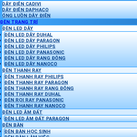
DÂY ĐIỆN CADIVI
DÂY ĐIỆN DAPHACO
ỐNG LUỒN DÂY ĐIỆN
ĐÈN TRANG TRÍ
ĐÈN LED DÂY
ĐÈN LED DÂY DUHAL
ĐÈN LED DÂY PARAGON
ĐÈN LED DÂY PHILIPS
ĐÈN LED DÂY PANASONIC
ĐÈN LED DÂY RẠNG ĐÔNG
ĐÈN LED DÂY NANOCO
ĐÈN THANH RAY
ĐÈN THANH RAY PHILIPS
ĐÈN THANH RAY PARAGON
ĐÈN THANH RAY RẠNG ĐÔNG
ĐÈN THANH RAY DUHAL
ĐÈN RỌI RAY PANASONIC
ĐÈN THANH RAY NANOCO
ĐÈN LED ÂM ĐẤT
ĐÈN LED ÂM ĐẤT PARAGON
ĐÈN BÀN
ĐÈN BÀN HỌC SINH