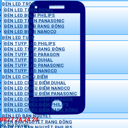
ĐÈN LED TRÒN
ĐÈN LED TRÒN DUHAL
ĐÈN LED BULB PHILIPS
ĐÈN LED TRÒN PANASONIC
ĐÈN LED BULB RẠNG ĐÔNG
ĐÈN LED BULB NANOCO
ĐÈN LED TUÝP
ĐÈN TUÝP LED PHILIPS
ĐÈN LED TUÝP RẠNG ĐÔNG
ĐÈN TUÝP LED PARAGON
ĐÈN TUÝP LED DUHAL
ĐÈN TUÝP LED PANASONIC
ĐÈN TUÝP LED NANOCO
ĐÈN LED CHIẾU ĐIỂM
ĐÈN LED CHIẾU ĐIỂM DUHAL
ĐÈN LED CHIẾU ĐIỂM NANOCO
ĐÈN LED CHIẾU ĐIỂM PANASONIC
ĐÈN LED CHIẾU ĐIỂM PARAGON
ĐÈN LED CHIẾU ĐIỂM PHILIPS
ĐÈN LED CHIẾU ĐIỂM RẠNG ĐÔNG
ĐÈN LED BÁN NGUYỆT
0827 24 24 24
ĐÈN BÁN NGUYỆT RẠNG ĐÔNG
Hỗ trợ tư vấn
ĐÈN LED BÁN NGUYỆT PHILIPS