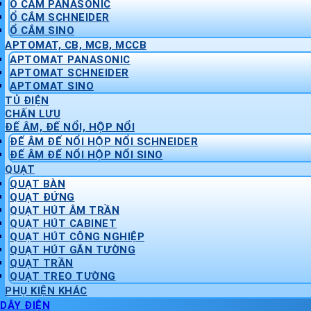
Ổ CẮM PANASONIC
Ổ CẮM SCHNEIDER
Ổ CẮM SINO
APTOMAT, CB, MCB, MCCB
APTOMAT PANASONIC
APTOMAT SCHNEIDER
APTOMAT SINO
TỦ ĐIỆN
CHẤN LƯU
ĐẾ ÂM, ĐẾ NỔI, HỘP NỔI
ĐẾ ÂM ĐẾ NỔI HỘP NỔI SCHNEIDER
ĐẾ ÂM ĐẾ NỔI HỘP NỔI SINO
QUẠT
QUẠT BÀN
QUẠT ĐỨNG
QUẠT HÚT ÂM TRẦN
QUẠT HÚT CABINET
QUẠT HÚT CÔNG NGHIỆP
QUẠT HÚT GẮN TƯỜNG
QUẠT TRẦN
QUẠT TREO TƯỜNG
PHỤ KIỆN KHÁC
DÂY ĐIỆN