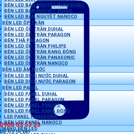
ĐÈN LED BÁN NGUYỆT PANASONIC
ĐÈN LED BÁN NGUYỆT DUHAL
ĐÈN LED BÁN NGUYỆT NANOCO
ĐÈN LED ỐP TRẦN
ĐÈN LED ỐP TRẦN DUHAL
ĐÈN LED ỐP TRẦN PARAGON
ĐÈN THẢ PARAGON
ĐÈN LED ỐP TRẦN PHILIPS
ĐÈN LED ỐP TRẦN RẠNG ĐÔNG
ĐÈN LED ỐP TRẦN PANASONIC
ĐÈN LED ỐP TRẦN NANOCO
ĐÈN LED ÂM NƯỚC
ĐÈN LED DƯỚI NƯỚC DUHAL
ĐÈN LED DƯỚI NƯỚC PARAGON
ĐÈN LED PANEL
ĐÈN LED PANEL DUHAL
ĐÈN LED PANEL PARAGON
ĐÈN LED PANEL PHILIPS
ĐÈN LED PANEL RẠNG ĐÔNG
LED PANEL PANASONIC
ĐÈN LED PANEL NANOCO
0908 53 53 53
MÁNG ĐÈN LED
Hỗ trợ tư vấn