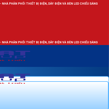
I THIẾT BỊ ĐIỆN, DÂY ĐIỆN VÀ ĐÈN LED CHIẾU SÁNG
I THIẾT BỊ ĐIỆN, DÂY ĐIỆN VÀ ĐÈN LED CHIẾU SÁNG