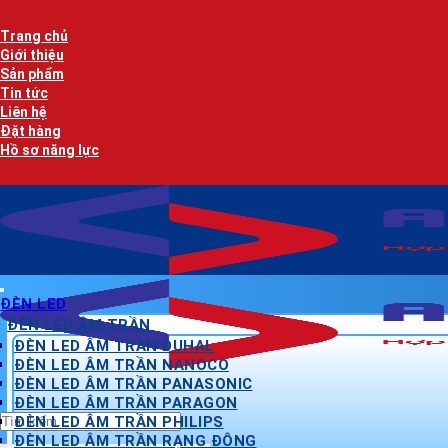
Bỏ
qua
Trang chủ
nội
Giới thiệu
dung
Sản phẩm
Tin tức
Liên hệ
Đặt hàng
Hồ sơ năng lực
ĐÈN LED
ĐÈN LED ÂM TRẦN
ĐÈN LED ÂM TRẦN DUHAL
ĐÈN LED ÂM TRẦN NANOCO
ĐÈN LED ÂM TRẦN PANASONIC
ĐÈN LED ÂM TRẦN PARAGON
Tìm
ĐÈN LED ÂM TRẦN PHILIPS
kiếm:
ĐÈN LED ÂM TRẦN RẠNG ĐÔNG