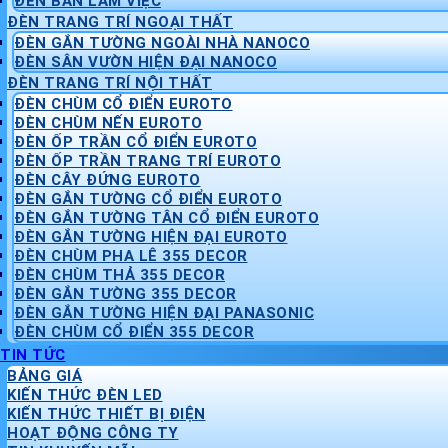
ĐÈN BÀN LÀM VIỆC
ĐÈN TRANG TRÍ NGOẠI THẤT
ĐÈN GẮN TƯỜNG NGOÀI NHÀ NANOCO
ĐÈN SÂN VƯỜN HIỆN ĐẠI NANOCO
ĐÈN TRANG TRÍ NỘI THẤT
ĐÈN CHÙM CỔ ĐIỂN EUROTO
ĐÈN CHÙM NẾN EUROTO
ĐÈN ỐP TRẦN CỔ ĐIỂN EUROTO
ĐÈN ỐP TRẦN TRANG TRÍ EUROTO
ĐÈN CÂY ĐỨNG EUROTO
ĐÈN GẮN TƯỜNG CỔ ĐIỂN EUROTO
ĐÈN GẮN TƯỜNG TÂN CỔ ĐIỂN EUROTO
ĐÈN GẮN TƯỜNG HIỆN ĐẠI EUROTO
ĐÈN CHÙM PHA LÊ 355 DECOR
ĐÈN CHÙM THẢ 355 DECOR
ĐÈN GẮN TƯỜNG 355 DECOR
ĐÈN GẮN TƯỜNG HIỆN ĐẠI PANASONIC
ĐÈN CHÙM CỔ ĐIỂN 355 DECOR
TIN TỨC
BẢNG GIÁ
KIẾN THỨC ĐÈN LED
KIẾN THỨC THIẾT BỊ ĐIỆN
HOẠT ĐỘNG CÔNG TY