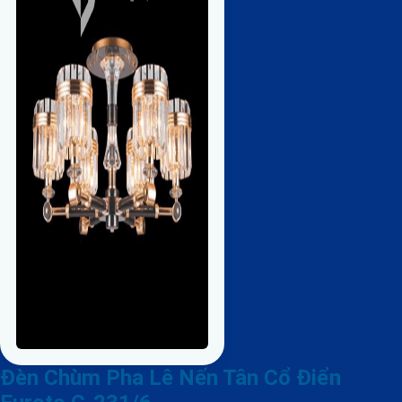
Đèn Chùm Pha Lê Nến Tân Cổ Điển