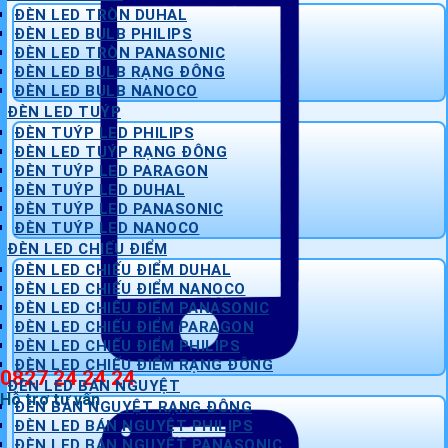
ĐÈN LED TRÒN DUHAL
ĐÈN LED BULB PHILIPS
ĐÈN LED TRÒN PANASONIC
ĐÈN LED BULB RẠNG ĐÔNG
ĐÈN LED BULB NANOCO
ĐÈN LED TUÝP
ĐÈN TUÝP LED PHILIPS
ĐÈN LED TUÝP RẠNG ĐÔNG
ĐÈN TUÝP LED PARAGON
ĐÈN TUÝP LED DUHAL
ĐÈN TUÝP LED PANASONIC
ĐÈN TUÝP LED NANOCO
ĐÈN LED CHIẾU ĐIỂM
ĐÈN LED CHIẾU ĐIỂM DUHAL
ĐÈN LED CHIẾU ĐIỂM NANOCO
ĐÈN LED CHIẾU ĐIỂM PANASONIC
ĐÈN LED CHIẾU ĐIỂM PARAGON
ĐÈN LED CHIẾU ĐIỂM PHILIPS
ĐÈN LED CHIẾU ĐIỂM RẠNG ĐÔNG
0827 24 24 24
ĐÈN LED BÁN NGUYỆT
Hỗ trợ tư vấn
ĐÈN BÁN NGUYỆT RẠNG ĐÔNG
ĐÈN LED BÁN NGUYỆT PHILIPS
ĐÈN LED BÁN NGUYỆT PANASONIC