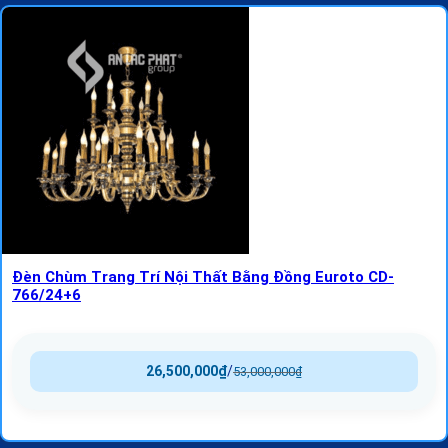
Đèn Chùm Trang Trí Nội Thất Bằng Đồng Euroto CD-
766/24+6
26,500,000
₫
/
53,000,000
₫