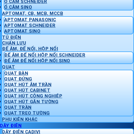
Ổ CẮM SCHNEIDER
Ổ CẮM SINO
APTOMAT, CB, MCB, MCCB
APTOMAT PANASONIC
APTOMAT SCHNEIDER
APTOMAT SINO
TỦ ĐIỆN
CHẤN LƯU
ĐẾ ÂM, ĐẾ NỔI, HỘP NỔI
ĐẾ ÂM ĐẾ NỔI HỘP NỔI SCHNEIDER
ĐẾ ÂM ĐẾ NỔI HỘP NỔI SINO
QUẠT
QUẠT BÀN
QUẠT ĐỨNG
QUẠT HÚT ÂM TRẦN
QUẠT HÚT CABINET
QUẠT HÚT CÔNG NGHIỆP
QUẠT HÚT GẮN TƯỜNG
QUẠT TRẦN
QUẠT TREO TƯỜNG
PHỤ KIỆN KHÁC
DÂY ĐIỆN
DÂY ĐIỆN CADIVI