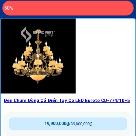
-50%
Đèn Chùm Đồng Cổ Điển Tay Có LED Euroto CD-774/10+5
19,900,000
₫
/
39,800,000
₫