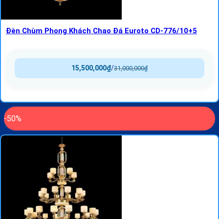
Đèn Chùm Phong Khách Chao Đá Euroto CD-776/10+5
15,500,000
₫
/
31,000,000
₫
-50%