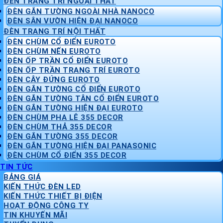
ĐÈN TRANG TRÍ NGOẠI THẤT
ĐÈN GẮN TƯỜNG NGOÀI NHÀ NANOCO
ĐÈN SÂN VƯỜN HIỆN ĐẠI NANOCO
ĐÈN TRANG TRÍ NỘI THẤT
ĐÈN CHÙM CỔ ĐIỂN EUROTO
ĐÈN CHÙM NẾN EUROTO
ĐÈN ỐP TRẦN CỔ ĐIỂN EUROTO
ĐÈN ỐP TRẦN TRANG TRÍ EUROTO
ĐÈN CÂY ĐỨNG EUROTO
ĐÈN GẮN TƯỜNG CỔ ĐIỂN EUROTO
ĐÈN GẮN TƯỜNG TÂN CỔ ĐIỂN EUROTO
ĐÈN GẮN TƯỜNG HIỆN ĐẠI EUROTO
ĐÈN CHÙM PHA LÊ 355 DECOR
ĐÈN CHÙM THẢ 355 DECOR
ĐÈN GẮN TƯỜNG 355 DECOR
ĐÈN GẮN TƯỜNG HIỆN ĐẠI PANASONIC
ĐÈN CHÙM CỔ ĐIỂN 355 DECOR
TIN TỨC
BẢNG GIÁ
KIẾN THỨC ĐÈN LED
KIẾN THỨC THIẾT BỊ ĐIỆN
HOẠT ĐỘNG CÔNG TY
TIN KHUYẾN MÃI