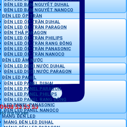
ĐÈN LED BÁN NGUYỆT DUHAL
ĐÈN LED BÁN NGUYỆT NANOCO
ĐÈN LED ỐP TRẦN
ĐÈN LED ỐP TRẦN DUHAL
ĐÈN LED ỐP TRẦN PARAGON
ĐÈN THẢ PARAGON
ĐÈN LED ỐP TRẦN PHILIPS
ĐÈN LED ỐP TRẦN RẠNG ĐÔNG
ĐÈN LED ỐP TRẦN PANASONIC
ĐÈN LED ỐP TRẦN NANOCO
ĐÈN LED ÂM NƯỚC
ĐÈN LED DƯỚI NƯỚC DUHAL
ĐÈN LED DƯỚI NƯỚC PARAGON
ĐÈN LED PANEL
ĐÈN LED PANEL DUHAL
ĐÈN LED PANEL PARAGON
ĐÈN LED PANEL PHILIPS
ĐÈN LED PANEL RẠNG ĐÔNG
LED PANEL PANASONIC
0908 53 53 53
ĐÈN LED PANEL NANOCO
Hỗ trợ tư vấn
MÁNG ĐÈN LED
MÁNG ĐÈN LED DUHAL