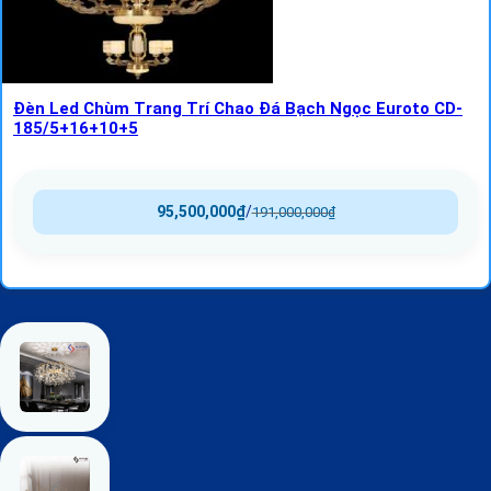
Đèn Led Chùm Trang Trí Chao Đá Bạch Ngọc Euroto CD-
185/5+16+10+5
95,500,000
₫
/
191,000,000
₫