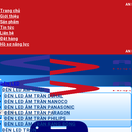
Bỏ
AN LẠC PHÁT - NHÀ P
qua
Trang chủ
nội
Giới thiệu
dung
Sản phẩm
Tin tức
Liên hệ
Đặt hàng
Hồ sơ năng lực
AN LẠC PHÁT - NHÀ P
ĐÈN LED
ĐÈN LED ÂM TRẦN
ĐÈN LED ÂM TRẦN DUHAL
ĐÈN LED ÂM TRẦN NANOCO
ĐÈN LED ÂM TRẦN PANASONIC
Tìm
ĐÈN LED ÂM TRẦN PARAGON
kiếm:
ĐÈN LED ÂM TRẦN PHILIPS
ĐÈN LED ÂM TRẦN RẠNG ĐÔNG
ĐÈN LED TRÒN