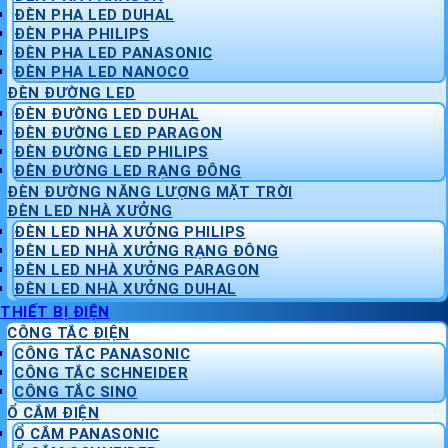
ĐÈN PHA LED DUHAL
ĐÈN PHA PHILIPS
ĐÈN PHA LED PANASONIC
ĐÈN PHA LED NANOCO
ĐÈN ĐƯỜNG LED
ĐÈN ĐƯỜNG LED DUHAL
ĐÈN ĐƯỜNG LED PARAGON
ĐÈN ĐƯỜNG LED PHILIPS
ĐÈN ĐƯỜNG LED RẠNG ĐÔNG
ĐÈN ĐƯỜNG NĂNG LƯỢNG MẶT TRỜI
ĐÈN LED NHÀ XƯỞNG
ĐÈN LED NHÀ XƯỞNG PHILIPS
ĐÈN LED NHÀ XƯỞNG RẠNG ĐÔNG
ĐÈN LED NHÀ XƯỞNG PARAGON
ĐÈN LED NHÀ XƯỞNG DUHAL
THIẾT BỊ ĐIỆN
CÔNG TẮC ĐIỆN
CÔNG TẮC PANASONIC
CÔNG TẮC SCHNEIDER
CÔNG TẮC SINO
Ổ CẮM ĐIỆN
Ổ CẮM PANASONIC