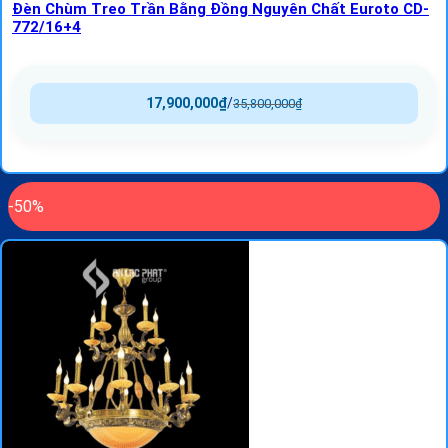
Đèn Chùm Treo Trần Bằng Đồng Nguyên Chất Euroto CD-
772/16+4
17,900,000
₫
/
35,800,000
₫
-50%