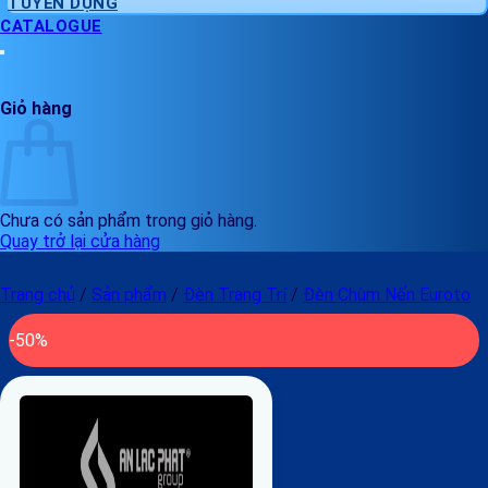
TUYỂN DỤNG
CATALOGUE
Giỏ hàng
Chưa có sản phẩm trong giỏ hàng.
Quay trở lại cửa hàng
Trang chủ
/
Sản phẩm
/
Đèn Trang Trí
/
Đèn Chùm Nến Euroto
-50%