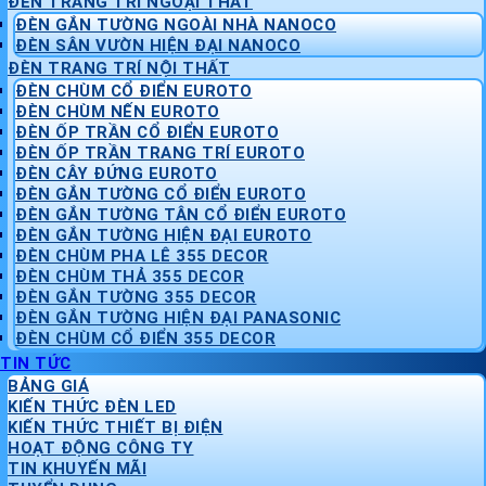
ĐÈN TRANG TRÍ NGOẠI THẤT
ĐÈN GẮN TƯỜNG NGOÀI NHÀ NANOCO
ĐÈN SÂN VƯỜN HIỆN ĐẠI NANOCO
ĐÈN TRANG TRÍ NỘI THẤT
ĐÈN CHÙM CỔ ĐIỂN EUROTO
ĐÈN CHÙM NẾN EUROTO
ĐÈN ỐP TRẦN CỔ ĐIỂN EUROTO
ĐÈN ỐP TRẦN TRANG TRÍ EUROTO
ĐÈN CÂY ĐỨNG EUROTO
ĐÈN GẮN TƯỜNG CỔ ĐIỂN EUROTO
ĐÈN GẮN TƯỜNG TÂN CỔ ĐIỂN EUROTO
ĐÈN GẮN TƯỜNG HIỆN ĐẠI EUROTO
ĐÈN CHÙM PHA LÊ 355 DECOR
ĐÈN CHÙM THẢ 355 DECOR
ĐÈN GẮN TƯỜNG 355 DECOR
ĐÈN GẮN TƯỜNG HIỆN ĐẠI PANASONIC
ĐÈN CHÙM CỔ ĐIỂN 355 DECOR
TIN TỨC
BẢNG GIÁ
KIẾN THỨC ĐÈN LED
KIẾN THỨC THIẾT BỊ ĐIỆN
HOẠT ĐỘNG CÔNG TY
TIN KHUYẾN MÃI