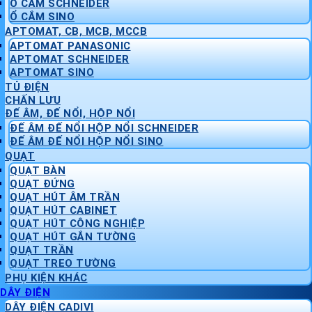
Ổ CẮM SCHNEIDER
Ổ CẮM SINO
APTOMAT, CB, MCB, MCCB
APTOMAT PANASONIC
APTOMAT SCHNEIDER
APTOMAT SINO
TỦ ĐIỆN
CHẤN LƯU
ĐẾ ÂM, ĐẾ NỔI, HỘP NỔI
ĐẾ ÂM ĐẾ NỔI HỘP NỔI SCHNEIDER
ĐẾ ÂM ĐẾ NỔI HỘP NỔI SINO
QUẠT
QUẠT BÀN
QUẠT ĐỨNG
QUẠT HÚT ÂM TRẦN
QUẠT HÚT CABINET
QUẠT HÚT CÔNG NGHIỆP
QUẠT HÚT GẮN TƯỜNG
QUẠT TRẦN
QUẠT TREO TƯỜNG
PHỤ KIỆN KHÁC
DÂY ĐIỆN
DÂY ĐIỆN CADIVI