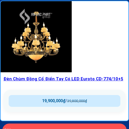
Đèn Chùm Đồng Cổ Điển Tay Có LED Euroto CD-774/10+5
19,900,000
₫
/
39,800,000
₫