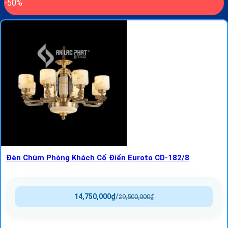
-50%
Đèn Chùm Phòng Khách Cổ Điển Euroto CD-182/8
14,750,000
₫
/
29,500,000
₫