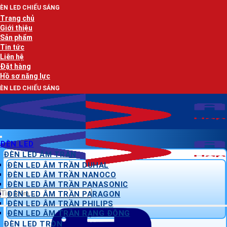
Bỏ
NG
qua
Trang chủ
nội
Giới thiệu
dung
Sản phẩm
Tin tức
Liên hệ
Đặt hàng
Hồ sơ năng lực
NG
ĐÈN LED
ĐÈN LED ÂM TRẦN
ĐÈN LED ÂM TRẦN DUHAL
ĐÈN LED ÂM TRẦN NANOCO
ĐÈN LED ÂM TRẦN PANASONIC
Tìm
ĐÈN LED ÂM TRẦN PARAGON
kiếm:
ĐÈN LED ÂM TRẦN PHILIPS
ĐÈN LED ÂM TRẦN RẠNG ĐÔNG
ĐÈN LED TRÒN