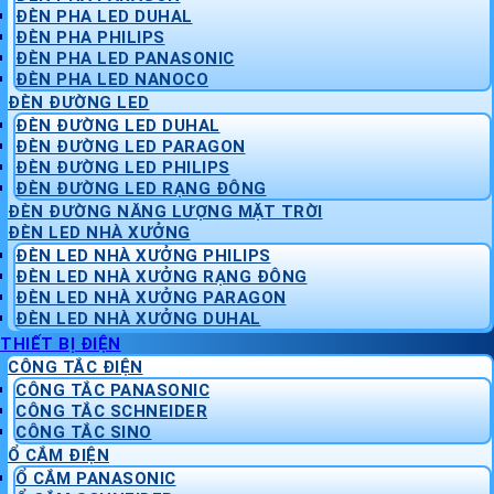
ĐÈN PHA LED DUHAL
ĐÈN PHA PHILIPS
ĐÈN PHA LED PANASONIC
ĐÈN PHA LED NANOCO
ĐÈN ĐƯỜNG LED
ĐÈN ĐƯỜNG LED DUHAL
ĐÈN ĐƯỜNG LED PARAGON
ĐÈN ĐƯỜNG LED PHILIPS
ĐÈN ĐƯỜNG LED RẠNG ĐÔNG
ĐÈN ĐƯỜNG NĂNG LƯỢNG MẶT TRỜI
ĐÈN LED NHÀ XƯỞNG
ĐÈN LED NHÀ XƯỞNG PHILIPS
ĐÈN LED NHÀ XƯỞNG RẠNG ĐÔNG
ĐÈN LED NHÀ XƯỞNG PARAGON
ĐÈN LED NHÀ XƯỞNG DUHAL
THIẾT BỊ ĐIỆN
CÔNG TẮC ĐIỆN
CÔNG TẮC PANASONIC
CÔNG TẮC SCHNEIDER
CÔNG TẮC SINO
Ổ CẮM ĐIỆN
Ổ CẮM PANASONIC