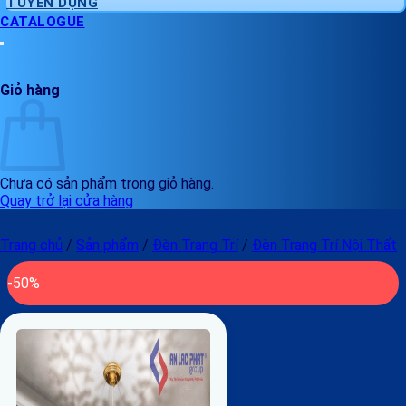
TUYỂN DỤNG
CATALOGUE
Giỏ hàng
Chưa có sản phẩm trong giỏ hàng.
Quay trở lại cửa hàng
Trang chủ
/
Sản phẩm
/
Đèn Trang Trí
/
Đèn Trang Trí Nội Thất
-50%