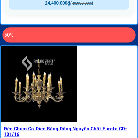
24,400,000
₫
/
48,800,000
₫
-50%
Đèn Chùm Cổ Điển Bằng Đồng Nguyên Chất Euroto CD-
101/16