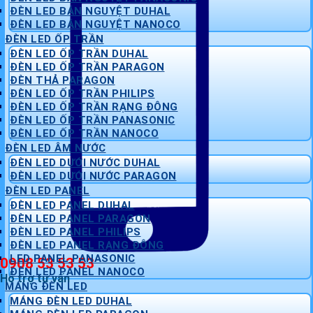
ĐÈN LED BÁN NGUYỆT DUHAL
ĐÈN LED BÁN NGUYỆT NANOCO
ĐÈN LED ỐP TRẦN
ĐÈN LED ỐP TRẦN DUHAL
ĐÈN LED ỐP TRẦN PARAGON
ĐÈN THẢ PARAGON
ĐÈN LED ỐP TRẦN PHILIPS
ĐÈN LED ỐP TRẦN RẠNG ĐÔNG
ĐÈN LED ỐP TRẦN PANASONIC
ĐÈN LED ỐP TRẦN NANOCO
ĐÈN LED ÂM NƯỚC
ĐÈN LED DƯỚI NƯỚC DUHAL
ĐÈN LED DƯỚI NƯỚC PARAGON
ĐÈN LED PANEL
ĐÈN LED PANEL DUHAL
ĐÈN LED PANEL PARAGON
ĐÈN LED PANEL PHILIPS
ĐÈN LED PANEL RẠNG ĐÔNG
LED PANEL PANASONIC
0908 53 53 53
ĐÈN LED PANEL NANOCO
Hỗ trợ tư vấn
MÁNG ĐÈN LED
MÁNG ĐÈN LED DUHAL