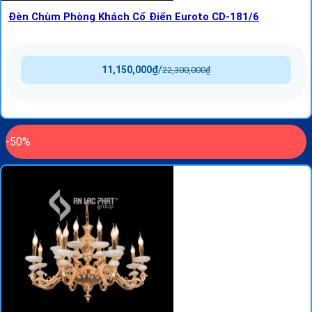
Đèn Chùm Phòng Khách Cổ Điển Euroto CD-181/6
11,150,000
₫
/
22,300,000
₫
-50%