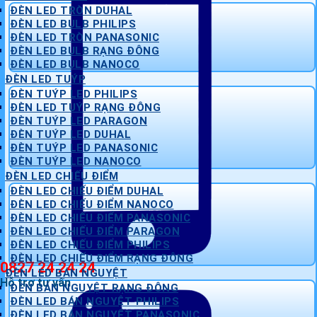
ĐÈN LED TRÒN DUHAL
ĐÈN LED BULB PHILIPS
ĐÈN LED TRÒN PANASONIC
ĐÈN LED BULB RẠNG ĐÔNG
ĐÈN LED BULB NANOCO
ĐÈN LED TUÝP
ĐÈN TUÝP LED PHILIPS
ĐÈN LED TUÝP RẠNG ĐÔNG
ĐÈN TUÝP LED PARAGON
ĐÈN TUÝP LED DUHAL
ĐÈN TUÝP LED PANASONIC
ĐÈN TUÝP LED NANOCO
ĐÈN LED CHIẾU ĐIỂM
ĐÈN LED CHIẾU ĐIỂM DUHAL
ĐÈN LED CHIẾU ĐIỂM NANOCO
ĐÈN LED CHIẾU ĐIỂM PANASONIC
ĐÈN LED CHIẾU ĐIỂM PARAGON
ĐÈN LED CHIẾU ĐIỂM PHILIPS
ĐÈN LED CHIẾU ĐIỂM RẠNG ĐÔNG
0827 24 24 24
ĐÈN LED BÁN NGUYỆT
Hỗ trợ tư vấn
ĐÈN BÁN NGUYỆT RẠNG ĐÔNG
ĐÈN LED BÁN NGUYỆT PHILIPS
ĐÈN LED BÁN NGUYỆT PANASONIC