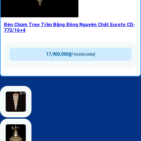
Đèn Chùm Treo Trần Bằng Đồng Nguyên Chất Euroto CD-
772/16+4
17,900,000
₫
/
35,800,000
₫