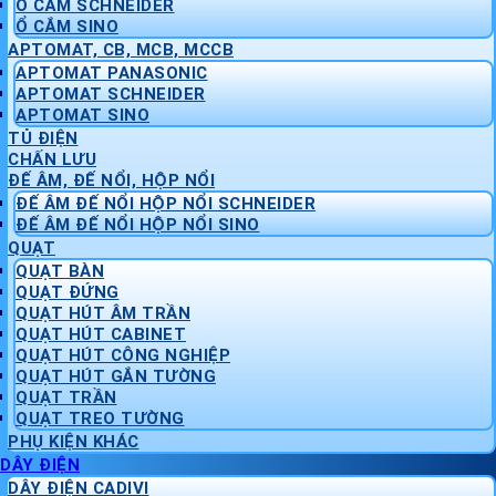
Ổ CẮM SCHNEIDER
Ổ CẮM SINO
APTOMAT, CB, MCB, MCCB
APTOMAT PANASONIC
APTOMAT SCHNEIDER
APTOMAT SINO
TỦ ĐIỆN
CHẤN LƯU
ĐẾ ÂM, ĐẾ NỔI, HỘP NỔI
ĐẾ ÂM ĐẾ NỔI HỘP NỔI SCHNEIDER
ĐẾ ÂM ĐẾ NỔI HỘP NỔI SINO
QUẠT
QUẠT BÀN
QUẠT ĐỨNG
QUẠT HÚT ÂM TRẦN
QUẠT HÚT CABINET
QUẠT HÚT CÔNG NGHIỆP
QUẠT HÚT GẮN TƯỜNG
QUẠT TRẦN
QUẠT TREO TƯỜNG
PHỤ KIỆN KHÁC
DÂY ĐIỆN
DÂY ĐIỆN CADIVI