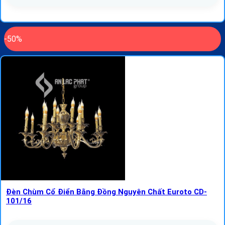
-50%
Đèn Chùm Cổ Điển Bằng Đồng Nguyên Chất Euroto CD-
101/16