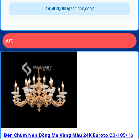
14,400,000
₫
/
28,800,000
₫
-50%
Đèn Chùm Nến Đồng Mạ Vàng Màu 24K Euroto CD-105/16