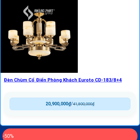
Đèn Chùm Cổ Điển Phòng Khách Euroto CD-183/8+4
20,900,000
₫
/
41,800,000
₫
-50%