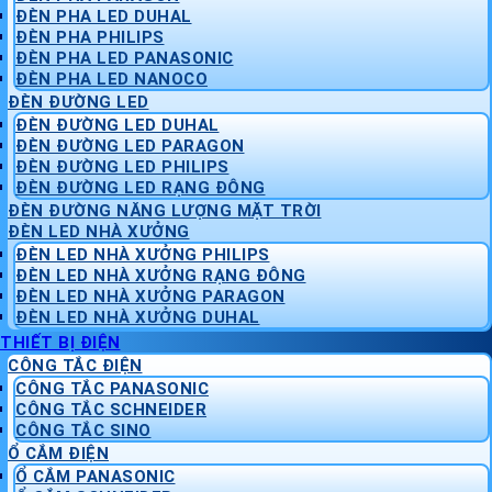
ĐÈN PHA LED DUHAL
ĐÈN PHA PHILIPS
ĐÈN PHA LED PANASONIC
ĐÈN PHA LED NANOCO
ĐÈN ĐƯỜNG LED
ĐÈN ĐƯỜNG LED DUHAL
ĐÈN ĐƯỜNG LED PARAGON
ĐÈN ĐƯỜNG LED PHILIPS
ĐÈN ĐƯỜNG LED RẠNG ĐÔNG
ĐÈN ĐƯỜNG NĂNG LƯỢNG MẶT TRỜI
ĐÈN LED NHÀ XƯỞNG
ĐÈN LED NHÀ XƯỞNG PHILIPS
ĐÈN LED NHÀ XƯỞNG RẠNG ĐÔNG
ĐÈN LED NHÀ XƯỞNG PARAGON
ĐÈN LED NHÀ XƯỞNG DUHAL
THIẾT BỊ ĐIỆN
CÔNG TẮC ĐIỆN
CÔNG TẮC PANASONIC
CÔNG TẮC SCHNEIDER
CÔNG TẮC SINO
Ổ CẮM ĐIỆN
Ổ CẮM PANASONIC