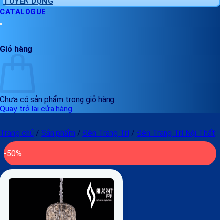
TUYỂN DỤNG
CATALOGUE
Giỏ hàng
Chưa có sản phẩm trong giỏ hàng.
Quay trở lại cửa hàng
Trang chủ
/
Sản phẩm
/
Đèn Trang Trí
/
Đèn Trang Trí Nội Thất
-50%