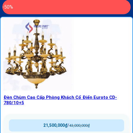
-50%
Đèn Chùm Cao Cấp Phòng Khách Cổ Điển Euroto CD-
780/10+5
21,500,000
₫
/
43,000,000
₫