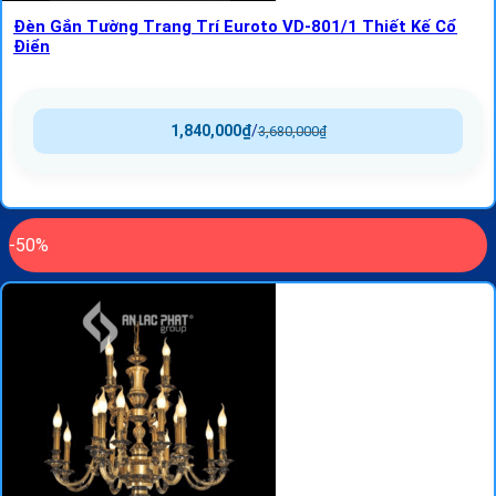
Đèn Gắn Tường Trang Trí Euroto VD-801/1 Thiết Kế Cổ
Điển
1,840,000
₫
/
3,680,000
₫
-50%