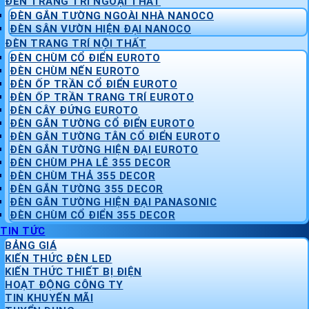
ĐÈN TRANG TRÍ NGOẠI THẤT
ĐÈN GẮN TƯỜNG NGOÀI NHÀ NANOCO
ĐÈN SÂN VƯỜN HIỆN ĐẠI NANOCO
ĐÈN TRANG TRÍ NỘI THẤT
ĐÈN CHÙM CỔ ĐIỂN EUROTO
ĐÈN CHÙM NẾN EUROTO
ĐÈN ỐP TRẦN CỔ ĐIỂN EUROTO
ĐÈN ỐP TRẦN TRANG TRÍ EUROTO
ĐÈN CÂY ĐỨNG EUROTO
ĐÈN GẮN TƯỜNG CỔ ĐIỂN EUROTO
ĐÈN GẮN TƯỜNG TÂN CỔ ĐIỂN EUROTO
ĐÈN GẮN TƯỜNG HIỆN ĐẠI EUROTO
ĐÈN CHÙM PHA LÊ 355 DECOR
ĐÈN CHÙM THẢ 355 DECOR
ĐÈN GẮN TƯỜNG 355 DECOR
ĐÈN GẮN TƯỜNG HIỆN ĐẠI PANASONIC
ĐÈN CHÙM CỔ ĐIỂN 355 DECOR
TIN TỨC
BẢNG GIÁ
KIẾN THỨC ĐÈN LED
KIẾN THỨC THIẾT BỊ ĐIỆN
HOẠT ĐỘNG CÔNG TY
TIN KHUYẾN MÃI