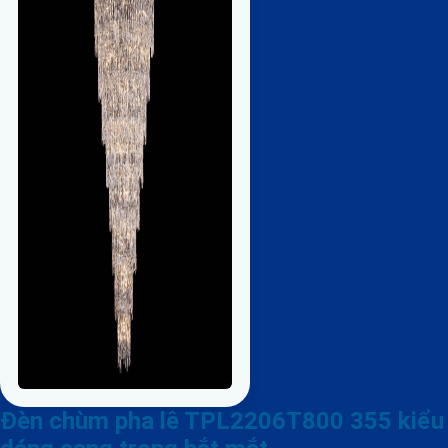
Đèn chùm pha lê TPL2206T800 355 kiểu