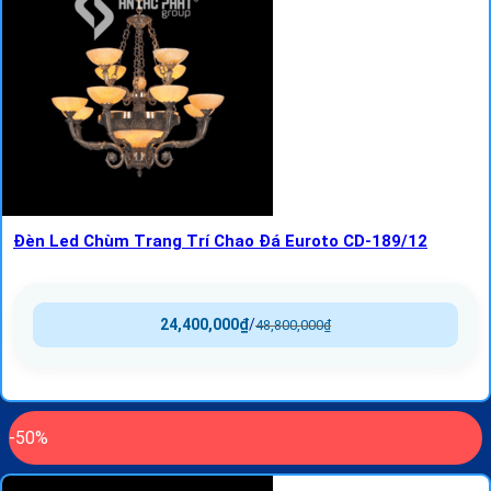
Đèn Led Chùm Trang Trí Chao Đá Euroto CD-189/12
24,400,000
₫
/
48,800,000
₫
-50%