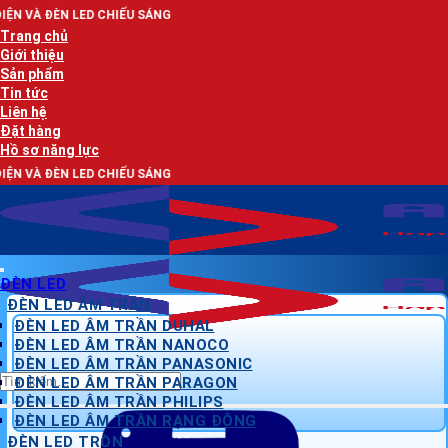
Bỏ
 CHIẾU SÁNG
qua
Trang chủ
nội
Giới thiệu
dung
Sản phẩm
Tin tức
Liên hệ
Đặt hàng
Hồ sơ năng lực
 CHIẾU SÁNG
ĐÈN LED
ĐÈN LED ÂM TRẦN
ĐÈN LED ÂM TRẦN DUHAL
ĐÈN LED ÂM TRẦN NANOCO
ĐÈN LED ÂM TRẦN PANASONIC
Tìm
ĐÈN LED ÂM TRẦN PARAGON
kiếm:
ĐÈN LED ÂM TRẦN PHILIPS
ĐÈN LED ÂM TRẦN RẠNG ĐÔNG
ĐÈN LED TRÒN