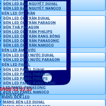
ĐÈN LED BÁN NGUYỆT DUHAL
ĐÈN LED BÁN NGUYỆT NANOCO
ĐÈN LED ỐP TRẦN
ĐÈN LED ỐP TRẦN DUHAL
ĐÈN LED ỐP TRẦN PARAGON
ĐÈN THẢ PARAGON
ĐÈN LED ỐP TRẦN PHILIPS
ĐÈN LED ỐP TRẦN RẠNG ĐÔNG
ĐÈN LED ỐP TRẦN PANASONIC
ĐÈN LED ỐP TRẦN NANOCO
ĐÈN LED ÂM NƯỚC
ĐÈN LED DƯỚI NƯỚC DUHAL
ĐÈN LED DƯỚI NƯỚC PARAGON
ĐÈN LED PANEL
ĐÈN LED PANEL DUHAL
ĐÈN LED PANEL PARAGON
ĐÈN LED PANEL PHILIPS
ĐÈN LED PANEL RẠNG ĐÔNG
LED PANEL PANASONIC
0908 53 53 53
ĐÈN LED PANEL NANOCO
Hỗ trợ tư vấn
MÁNG ĐÈN LED
MÁNG ĐÈN LED DUHAL