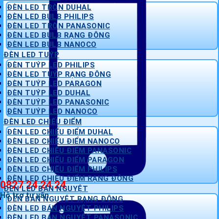
ĐÈN LED TRÒN DUHAL
ĐÈN LED BULB PHILIPS
ĐÈN LED TRÒN PANASONIC
ĐÈN LED BULB RẠNG ĐÔNG
ĐÈN LED BULB NANOCO
ĐÈN LED TUÝP
ĐÈN TUÝP LED PHILIPS
ĐÈN LED TUÝP RẠNG ĐÔNG
ĐÈN TUÝP LED PARAGON
ĐÈN TUÝP LED DUHAL
ĐÈN TUÝP LED PANASONIC
ĐÈN TUÝP LED NANOCO
ĐÈN LED CHIẾU ĐIỂM
ĐÈN LED CHIẾU ĐIỂM DUHAL
ĐÈN LED CHIẾU ĐIỂM NANOCO
ĐÈN LED CHIẾU ĐIỂM PANASONIC
ĐÈN LED CHIẾU ĐIỂM PARAGON
ĐÈN LED CHIẾU ĐIỂM PHILIPS
ĐÈN LED CHIẾU ĐIỂM RẠNG ĐÔNG
0827 24 24 24
ĐÈN LED BÁN NGUYỆT
Hỗ trợ tư vấn
ĐÈN BÁN NGUYỆT RẠNG ĐÔNG
ĐÈN LED BÁN NGUYỆT PHILIPS
ĐÈN LED BÁN NGUYỆT PANASONIC