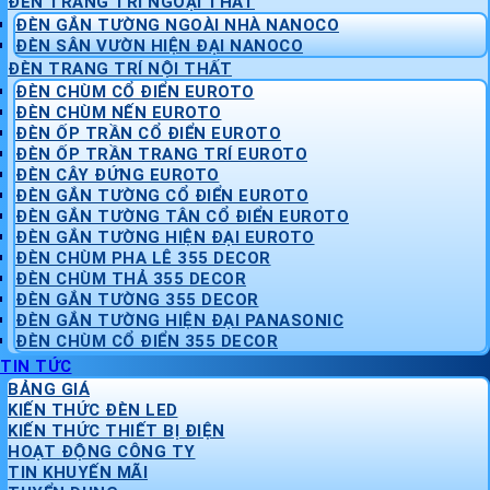
ĐÈN TRANG TRÍ NGOẠI THẤT
ĐÈN GẮN TƯỜNG NGOÀI NHÀ NANOCO
ĐÈN SÂN VƯỜN HIỆN ĐẠI NANOCO
ĐÈN TRANG TRÍ NỘI THẤT
ĐÈN CHÙM CỔ ĐIỂN EUROTO
ĐÈN CHÙM NẾN EUROTO
ĐÈN ỐP TRẦN CỔ ĐIỂN EUROTO
ĐÈN ỐP TRẦN TRANG TRÍ EUROTO
ĐÈN CÂY ĐỨNG EUROTO
ĐÈN GẮN TƯỜNG CỔ ĐIỂN EUROTO
ĐÈN GẮN TƯỜNG TÂN CỔ ĐIỂN EUROTO
ĐÈN GẮN TƯỜNG HIỆN ĐẠI EUROTO
ĐÈN CHÙM PHA LÊ 355 DECOR
ĐÈN CHÙM THẢ 355 DECOR
ĐÈN GẮN TƯỜNG 355 DECOR
ĐÈN GẮN TƯỜNG HIỆN ĐẠI PANASONIC
ĐÈN CHÙM CỔ ĐIỂN 355 DECOR
TIN TỨC
BẢNG GIÁ
KIẾN THỨC ĐÈN LED
KIẾN THỨC THIẾT BỊ ĐIỆN
HOẠT ĐỘNG CÔNG TY
TIN KHUYẾN MÃI