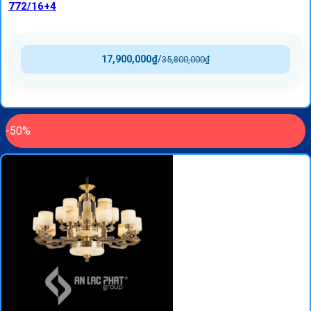
772/16+4
17,900,000
₫
/
35,800,000
₫
-50%