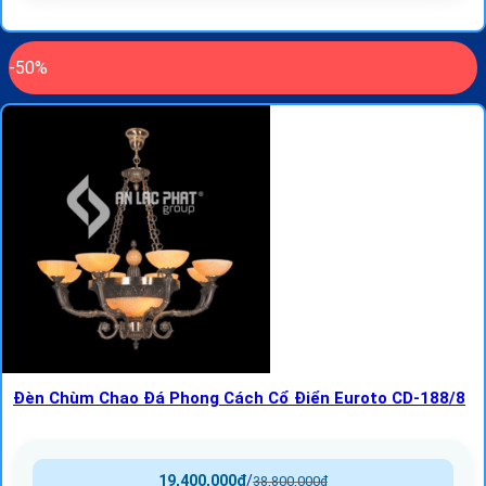
-50%
Đèn Chùm Chao Đá Phong Cách Cổ Điển Euroto CD-188/8
19,400,000
₫
/
38,800,000
₫