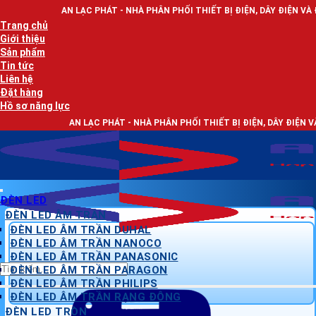
Bỏ
N LẠC PHÁT - NHÀ PHÂN PHỐI THIẾT BỊ ĐIỆN, DÂY ĐIỆN VÀ ĐÈN LED CHIẾU 
qua
Trang chủ
nội
Giới thiệu
dung
Sản phẩm
Tin tức
Liên hệ
Đặt hàng
Hồ sơ năng lực
AN LẠC PHÁT - NHÀ PHÂN PHỐI THIẾT BỊ ĐIỆN, DÂY ĐIỆN VÀ ĐÈN LED CHIẾ
ĐÈN LED
ĐÈN LED ÂM TRẦN
ĐÈN LED ÂM TRẦN DUHAL
ĐÈN LED ÂM TRẦN NANOCO
ĐÈN LED ÂM TRẦN PANASONIC
Tìm
ĐÈN LED ÂM TRẦN PARAGON
kiếm:
ĐÈN LED ÂM TRẦN PHILIPS
ĐÈN LED ÂM TRẦN RẠNG ĐÔNG
ĐÈN LED TRÒN