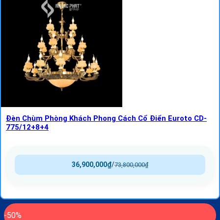
Đèn Chùm Phòng Khách Phong Cách Cổ Điển Euroto CD-
775/12+8+4
36,900,000
₫
/
73,800,000
₫
-50%