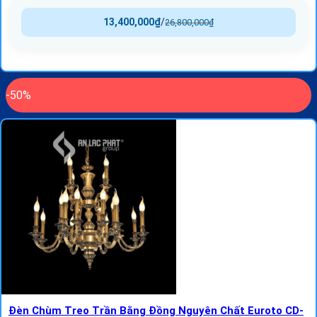
13,400,000
₫
/
26,800,000
₫
-50%
Đèn Chùm Treo Trần Bằng Đồng Nguyên Chất Euroto CD-