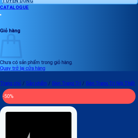
TUYỂN DỤNG
CATALOGUE
Giỏ hàng
Chưa có sản phẩm trong giỏ hàng.
Quay trở lại cửa hàng
Trang chủ
/
Sản phẩm
/
Đèn Trang Trí
/
Đèn Trang Trí Nội Thất
-50%