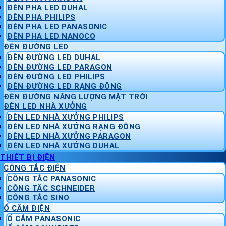
ĐÈN PHA LED DUHAL
ĐÈN PHA PHILIPS
ĐÈN PHA LED PANASONIC
ĐÈN PHA LED NANOCO
ĐÈN ĐƯỜNG LED
ĐÈN ĐƯỜNG LED DUHAL
ĐÈN ĐƯỜNG LED PARAGON
ĐÈN ĐƯỜNG LED PHILIPS
ĐÈN ĐƯỜNG LED RẠNG ĐÔNG
ĐÈN ĐƯỜNG NĂNG LƯỢNG MẶT TRỜI
ĐÈN LED NHÀ XƯỞNG
ĐÈN LED NHÀ XƯỞNG PHILIPS
ĐÈN LED NHÀ XƯỞNG RẠNG ĐÔNG
ĐÈN LED NHÀ XƯỞNG PARAGON
ĐÈN LED NHÀ XƯỞNG DUHAL
THIẾT BỊ ĐIỆN
CÔNG TẮC ĐIỆN
CÔNG TẮC PANASONIC
CÔNG TẮC SCHNEIDER
CÔNG TẮC SINO
Ổ CẮM ĐIỆN
Ổ CẮM PANASONIC