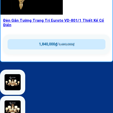
Đèn Gắn Tường Trang Trí Euroto VD-801/1 Thiết Kế Cổ
Điển
1,840,000
₫
/
3,680,000
₫