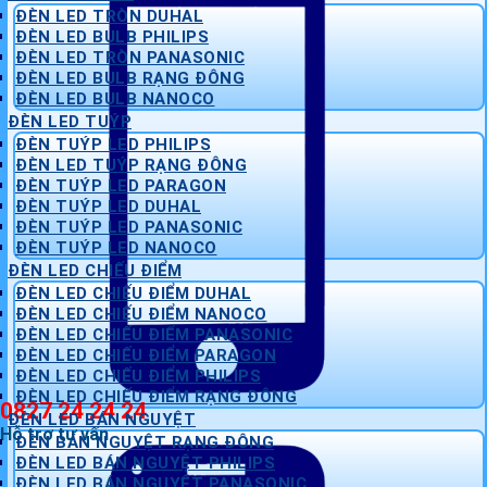
ĐÈN LED TRÒN DUHAL
ĐÈN LED BULB PHILIPS
ĐÈN LED TRÒN PANASONIC
ĐÈN LED BULB RẠNG ĐÔNG
ĐÈN LED BULB NANOCO
ĐÈN LED TUÝP
ĐÈN TUÝP LED PHILIPS
ĐÈN LED TUÝP RẠNG ĐÔNG
ĐÈN TUÝP LED PARAGON
ĐÈN TUÝP LED DUHAL
ĐÈN TUÝP LED PANASONIC
ĐÈN TUÝP LED NANOCO
ĐÈN LED CHIẾU ĐIỂM
ĐÈN LED CHIẾU ĐIỂM DUHAL
ĐÈN LED CHIẾU ĐIỂM NANOCO
ĐÈN LED CHIẾU ĐIỂM PANASONIC
ĐÈN LED CHIẾU ĐIỂM PARAGON
ĐÈN LED CHIẾU ĐIỂM PHILIPS
ĐÈN LED CHIẾU ĐIỂM RẠNG ĐÔNG
0827 24 24 24
ĐÈN LED BÁN NGUYỆT
Hỗ trợ tư vấn
ĐÈN BÁN NGUYỆT RẠNG ĐÔNG
ĐÈN LED BÁN NGUYỆT PHILIPS
ĐÈN LED BÁN NGUYỆT PANASONIC