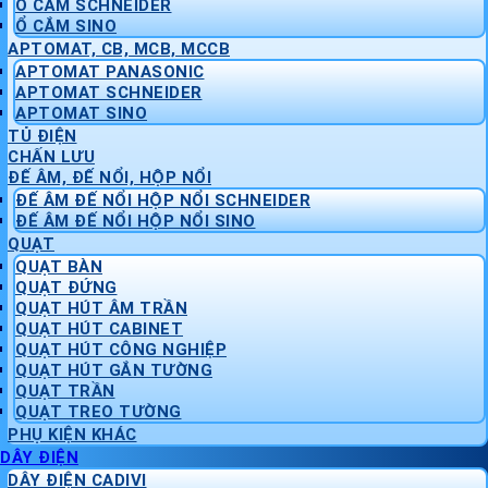
Ổ CẮM SCHNEIDER
Ổ CẮM SINO
APTOMAT, CB, MCB, MCCB
APTOMAT PANASONIC
APTOMAT SCHNEIDER
APTOMAT SINO
TỦ ĐIỆN
CHẤN LƯU
ĐẾ ÂM, ĐẾ NỔI, HỘP NỔI
ĐẾ ÂM ĐẾ NỔI HỘP NỔI SCHNEIDER
ĐẾ ÂM ĐẾ NỔI HỘP NỔI SINO
QUẠT
QUẠT BÀN
QUẠT ĐỨNG
QUẠT HÚT ÂM TRẦN
QUẠT HÚT CABINET
QUẠT HÚT CÔNG NGHIỆP
QUẠT HÚT GẮN TƯỜNG
QUẠT TRẦN
QUẠT TREO TƯỜNG
PHỤ KIỆN KHÁC
DÂY ĐIỆN
DÂY ĐIỆN CADIVI