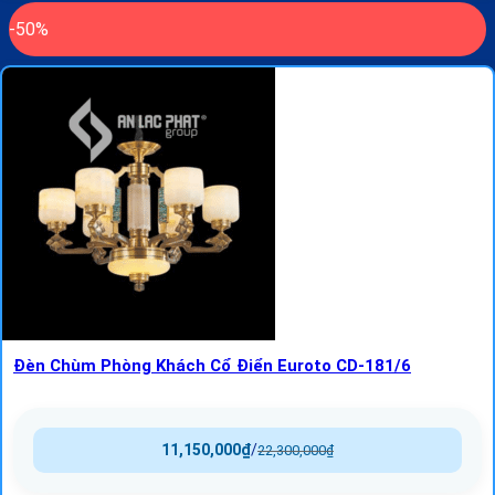
-50%
Đèn Chùm Phòng Khách Cổ Điển Euroto CD-181/6
11,150,000
₫
/
22,300,000
₫