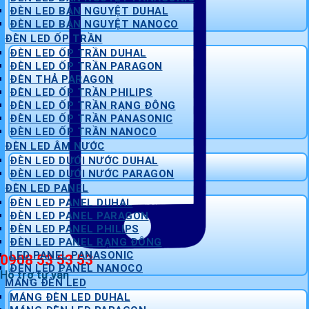
ĐÈN LED BÁN NGUYỆT DUHAL
ĐÈN LED BÁN NGUYỆT NANOCO
ĐÈN LED ỐP TRẦN
ĐÈN LED ỐP TRẦN DUHAL
ĐÈN LED ỐP TRẦN PARAGON
ĐÈN THẢ PARAGON
ĐÈN LED ỐP TRẦN PHILIPS
ĐÈN LED ỐP TRẦN RẠNG ĐÔNG
ĐÈN LED ỐP TRẦN PANASONIC
ĐÈN LED ỐP TRẦN NANOCO
ĐÈN LED ÂM NƯỚC
ĐÈN LED DƯỚI NƯỚC DUHAL
ĐÈN LED DƯỚI NƯỚC PARAGON
ĐÈN LED PANEL
ĐÈN LED PANEL DUHAL
ĐÈN LED PANEL PARAGON
ĐÈN LED PANEL PHILIPS
ĐÈN LED PANEL RẠNG ĐÔNG
LED PANEL PANASONIC
0908 53 53 53
ĐÈN LED PANEL NANOCO
Hỗ trợ tư vấn
MÁNG ĐÈN LED
MÁNG ĐÈN LED DUHAL