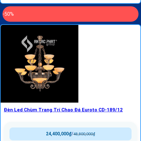
-50%
Đèn Led Chùm Trang Trí Chao Đá Euroto CD-189/12
24,400,000
₫
/
48,800,000
₫