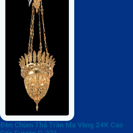
Đèn Chùm Thả Trần Mạ Vàng 24K Cao