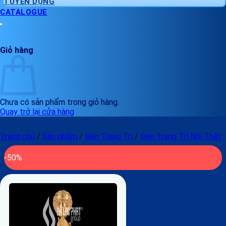
TUYỂN DỤNG
CATALOGUE
Giỏ hàng
Chưa có sản phẩm trong giỏ hàng.
Quay trở lại cửa hàng
Trang chủ
/
Sản phẩm
/
Đèn Trang Trí
/
Đèn Trang Trí Nội Thất
-50%