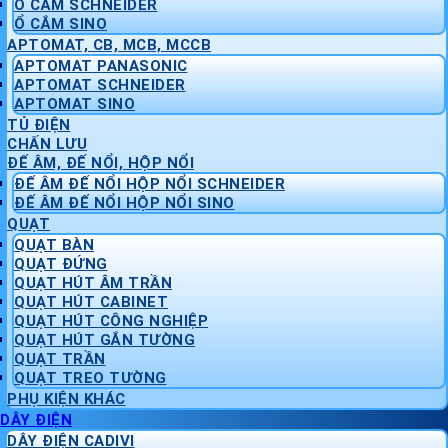
Ổ CẮM SCHNEIDER
Ổ CẮM SINO
APTOMAT, CB, MCB, MCCB
APTOMAT PANASONIC
APTOMAT SCHNEIDER
APTOMAT SINO
TỦ ĐIỆN
CHẤN LƯU
ĐẾ ÂM, ĐẾ NỔI, HỘP NỔI
ĐẾ ÂM ĐẾ NỔI HỘP NỔI SCHNEIDER
ĐẾ ÂM ĐẾ NỔI HỘP NỔI SINO
QUẠT
QUẠT BÀN
QUẠT ĐỨNG
QUẠT HÚT ÂM TRẦN
QUẠT HÚT CABINET
QUẠT HÚT CÔNG NGHIỆP
QUẠT HÚT GẮN TƯỜNG
QUẠT TRẦN
QUẠT TREO TƯỜNG
PHỤ KIỆN KHÁC
DÂY ĐIỆN
DÂY ĐIỆN CADIVI