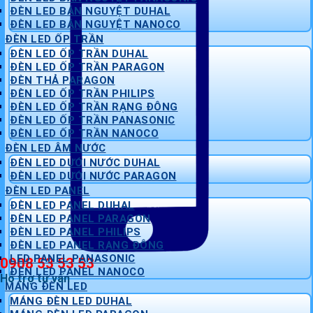
ĐÈN LED BÁN NGUYỆT DUHAL
ĐÈN LED BÁN NGUYỆT NANOCO
ĐÈN LED ỐP TRẦN
ĐÈN LED ỐP TRẦN DUHAL
ĐÈN LED ỐP TRẦN PARAGON
ĐÈN THẢ PARAGON
ĐÈN LED ỐP TRẦN PHILIPS
ĐÈN LED ỐP TRẦN RẠNG ĐÔNG
ĐÈN LED ỐP TRẦN PANASONIC
ĐÈN LED ỐP TRẦN NANOCO
ĐÈN LED ÂM NƯỚC
ĐÈN LED DƯỚI NƯỚC DUHAL
ĐÈN LED DƯỚI NƯỚC PARAGON
ĐÈN LED PANEL
ĐÈN LED PANEL DUHAL
ĐÈN LED PANEL PARAGON
ĐÈN LED PANEL PHILIPS
ĐÈN LED PANEL RẠNG ĐÔNG
LED PANEL PANASONIC
0908 53 53 53
ĐÈN LED PANEL NANOCO
Hỗ trợ tư vấn
MÁNG ĐÈN LED
MÁNG ĐÈN LED DUHAL