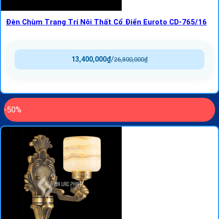
Đèn Chùm Trang Trí Nội Thất Cổ Điển Euroto CD-765/16
13,400,000
₫
/
26,800,000
₫
-50%