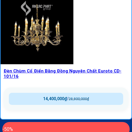
Đèn Chùm Cổ Điển Bằng Đồng Nguyên Chất Euroto CD-
101/16
14,400,000
₫
/
28,800,000
₫
-50%