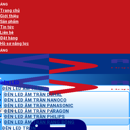
Bỏ
AN LẠC PHÁT
qua
Trang chủ
nội
Giới thiệu
dung
Sản phẩm
Tin tức
Liên hệ
Đặt hàng
Hồ sơ năng lực
AN LẠC PHÁT
ĐÈN LED
ĐÈN LED ÂM TRẦN
ĐÈN LED ÂM TRẦN DUHAL
ĐÈN LED ÂM TRẦN NANOCO
ĐÈN LED ÂM TRẦN PANASONIC
Tìm
ĐÈN LED ÂM TRẦN PARAGON
kiếm:
ĐÈN LED ÂM TRẦN PHILIPS
ĐÈN LED ÂM TRẦN RẠNG ĐÔNG
ĐÈN LED TRÒN