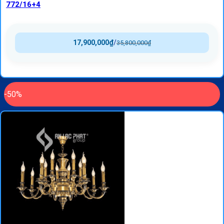
772/16+4
17,900,000
₫
/
35,800,000
₫
-50%