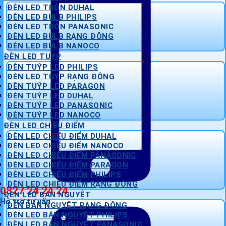
ĐÈN LED TRÒN DUHAL
ĐÈN LED BULB PHILIPS
ĐÈN LED TRÒN PANASONIC
ĐÈN LED BULB RẠNG ĐÔNG
ĐÈN LED BULB NANOCO
ĐÈN LED TUÝP
ĐÈN TUÝP LED PHILIPS
ĐÈN LED TUÝP RẠNG ĐÔNG
ĐÈN TUÝP LED PARAGON
ĐÈN TUÝP LED DUHAL
ĐÈN TUÝP LED PANASONIC
ĐÈN TUÝP LED NANOCO
ĐÈN LED CHIẾU ĐIỂM
ĐÈN LED CHIẾU ĐIỂM DUHAL
ĐÈN LED CHIẾU ĐIỂM NANOCO
ĐÈN LED CHIẾU ĐIỂM PANASONIC
ĐÈN LED CHIẾU ĐIỂM PARAGON
ĐÈN LED CHIẾU ĐIỂM PHILIPS
ĐÈN LED CHIẾU ĐIỂM RẠNG ĐÔNG
0827 24 24 24
ĐÈN LED BÁN NGUYỆT
Hỗ trợ tư vấn
ĐÈN BÁN NGUYỆT RẠNG ĐÔNG
ĐÈN LED BÁN NGUYỆT PHILIPS
ĐÈN LED BÁN NGUYỆT PANASONIC