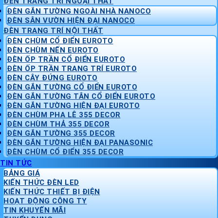
ĐÈN TRANG TRÍ NGOẠI THẤT
ĐÈN GẮN TƯỜNG NGOÀI NHÀ NANOCO
ĐÈN SÂN VƯỜN HIỆN ĐẠI NANOCO
ĐÈN TRANG TRÍ NỘI THẤT
ĐÈN CHÙM CỔ ĐIỂN EUROTO
ĐÈN CHÙM NẾN EUROTO
ĐÈN ỐP TRẦN CỔ ĐIỂN EUROTO
ĐÈN ỐP TRẦN TRANG TRÍ EUROTO
ĐÈN CÂY ĐỨNG EUROTO
ĐÈN GẮN TƯỜNG CỔ ĐIỂN EUROTO
ĐÈN GẮN TƯỜNG TÂN CỔ ĐIỂN EUROTO
ĐÈN GẮN TƯỜNG HIỆN ĐẠI EUROTO
ĐÈN CHÙM PHA LÊ 355 DECOR
ĐÈN CHÙM THẢ 355 DECOR
ĐÈN GẮN TƯỜNG 355 DECOR
ĐÈN GẮN TƯỜNG HIỆN ĐẠI PANASONIC
ĐÈN CHÙM CỔ ĐIỂN 355 DECOR
TIN TỨC
BẢNG GIÁ
KIẾN THỨC ĐÈN LED
KIẾN THỨC THIẾT BỊ ĐIỆN
HOẠT ĐỘNG CÔNG TY
TIN KHUYẾN MÃI