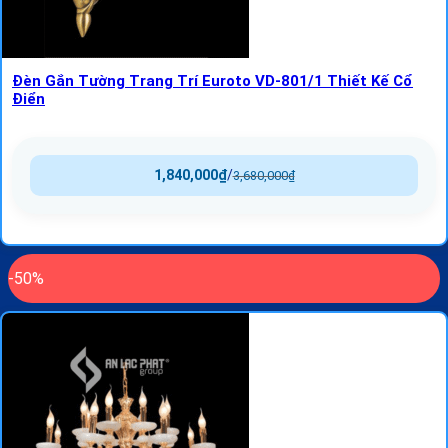
Đèn Gắn Tường Trang Trí Euroto VD-801/1 Thiết Kế Cổ
Điển
1,840,000
₫
/
3,680,000
₫
-50%