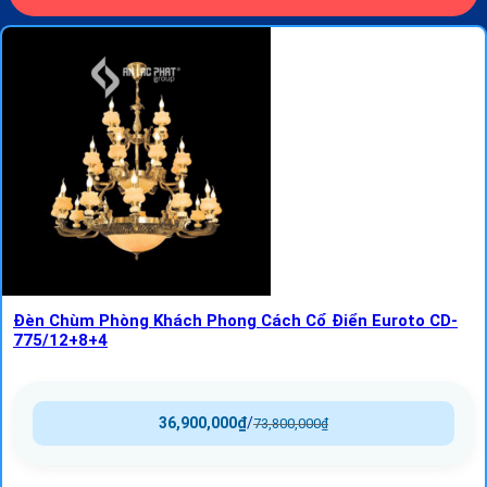
Đèn Chùm Phòng Khách Phong Cách Cổ Điển Euroto CD-
775/12+8+4
36,900,000
₫
/
73,800,000
₫