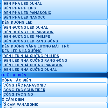
ĐÈN PHA LED DUHAL
ĐÈN PHA PHILIPS
ĐÈN PHA LED PANASONIC
ĐÈN PHA LED NANOCO
ĐÈN ĐƯỜNG LED
ĐÈN ĐƯỜNG LED DUHAL
ĐÈN ĐƯỜNG LED PARAGON
ĐÈN ĐƯỜNG LED PHILIPS
ĐÈN ĐƯỜNG LED RẠNG ĐÔNG
ĐÈN ĐƯỜNG NĂNG LƯỢNG MẶT TRỜI
ĐÈN LED NHÀ XƯỞNG
ĐÈN LED NHÀ XƯỞNG PHILIPS
ĐÈN LED NHÀ XƯỞNG RẠNG ĐÔNG
ĐÈN LED NHÀ XƯỞNG PARAGON
ĐÈN LED NHÀ XƯỞNG DUHAL
THIẾT BỊ ĐIỆN
CÔNG TẮC ĐIỆN
CÔNG TẮC PANASONIC
CÔNG TẮC SCHNEIDER
CÔNG TẮC SINO
Ổ CẮM ĐIỆN
Ổ CẮM PANASONIC