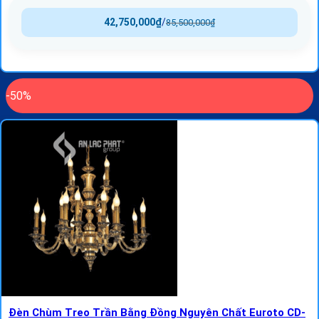
42,750,000
₫
/
85,500,000
₫
-50%
Đèn Chùm Treo Trần Bằng Đồng Nguyên Chất Euroto CD-