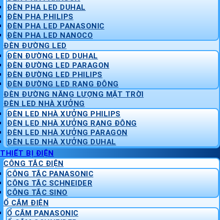
ĐÈN PHA LED DUHAL
ĐÈN PHA PHILIPS
ĐÈN PHA LED PANASONIC
ĐÈN PHA LED NANOCO
ĐÈN ĐƯỜNG LED
ĐÈN ĐƯỜNG LED DUHAL
ĐÈN ĐƯỜNG LED PARAGON
ĐÈN ĐƯỜNG LED PHILIPS
ĐÈN ĐƯỜNG LED RẠNG ĐÔNG
ĐÈN ĐƯỜNG NĂNG LƯỢNG MẶT TRỜI
ĐÈN LED NHÀ XƯỞNG
ĐÈN LED NHÀ XƯỞNG PHILIPS
ĐÈN LED NHÀ XƯỞNG RẠNG ĐÔNG
ĐÈN LED NHÀ XƯỞNG PARAGON
ĐÈN LED NHÀ XƯỞNG DUHAL
THIẾT BỊ ĐIỆN
CÔNG TẮC ĐIỆN
CÔNG TẮC PANASONIC
CÔNG TẮC SCHNEIDER
CÔNG TẮC SINO
Ổ CẮM ĐIỆN
Ổ CẮM PANASONIC