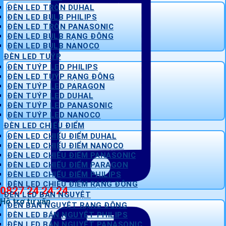
ĐÈN LED TRÒN DUHAL
ĐÈN LED BULB PHILIPS
ĐÈN LED TRÒN PANASONIC
ĐÈN LED BULB RẠNG ĐÔNG
ĐÈN LED BULB NANOCO
ĐÈN LED TUÝP
ĐÈN TUÝP LED PHILIPS
ĐÈN LED TUÝP RẠNG ĐÔNG
ĐÈN TUÝP LED PARAGON
ĐÈN TUÝP LED DUHAL
ĐÈN TUÝP LED PANASONIC
ĐÈN TUÝP LED NANOCO
ĐÈN LED CHIẾU ĐIỂM
ĐÈN LED CHIẾU ĐIỂM DUHAL
ĐÈN LED CHIẾU ĐIỂM NANOCO
ĐÈN LED CHIẾU ĐIỂM PANASONIC
ĐÈN LED CHIẾU ĐIỂM PARAGON
ĐÈN LED CHIẾU ĐIỂM PHILIPS
ĐÈN LED CHIẾU ĐIỂM RẠNG ĐÔNG
0827 24 24 24
ĐÈN LED BÁN NGUYỆT
Hỗ trợ tư vấn
ĐÈN BÁN NGUYỆT RẠNG ĐÔNG
ĐÈN LED BÁN NGUYỆT PHILIPS
ĐÈN LED BÁN NGUYỆT PANASONIC