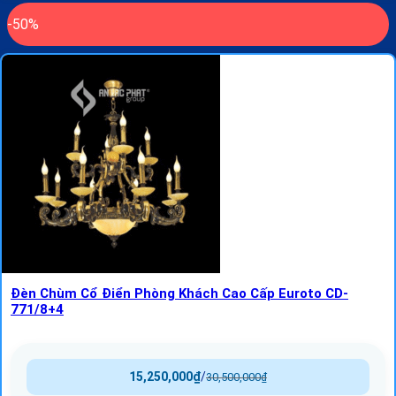
-50%
Đèn Chùm Cổ Điển Phòng Khách Cao Cấp Euroto CD-
771/8+4
15,250,000
₫
/
30,500,000
₫