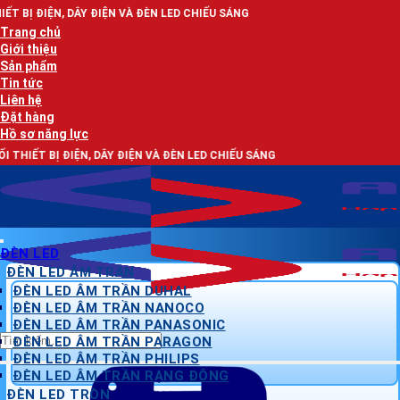
Bỏ
 ĐIỆN VÀ ĐÈN LED CHIẾU SÁNG
qua
Trang chủ
nội
Giới thiệu
dung
Sản phẩm
Tin tức
Liên hệ
Đặt hàng
Hồ sơ năng lực
, DÂY ĐIỆN VÀ ĐÈN LED CHIẾU SÁNG
ĐÈN LED
ĐÈN LED ÂM TRẦN
ĐÈN LED ÂM TRẦN DUHAL
ĐÈN LED ÂM TRẦN NANOCO
ĐÈN LED ÂM TRẦN PANASONIC
Tìm
ĐÈN LED ÂM TRẦN PARAGON
kiếm:
ĐÈN LED ÂM TRẦN PHILIPS
ĐÈN LED ÂM TRẦN RẠNG ĐÔNG
ĐÈN LED TRÒN