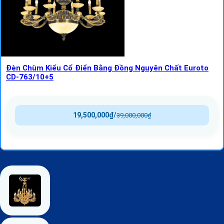
Đèn Chùm Kiểu Cổ Điển Bằng Đồng Nguyên Chất Euroto
CD-763/10+5
19,500,000
₫
/
39,000,000
₫