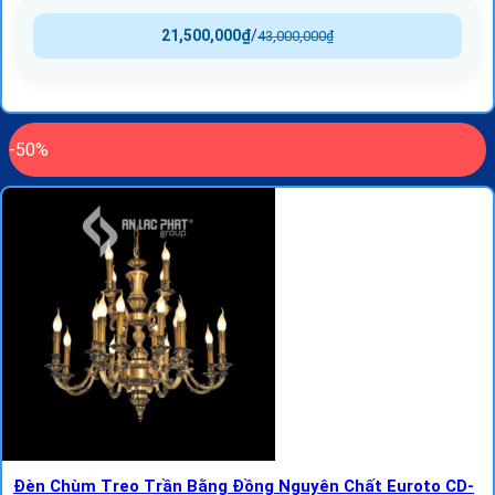
21,500,000
₫
/
43,000,000
₫
-50%
Đèn Chùm Treo Trần Bằng Đồng Nguyên Chất Euroto CD-