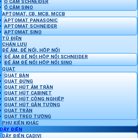
Ổ CẮM SCHNEIDER
Ổ CẮM SINO
APTOMAT, CB, MCB, MCCB
APTOMAT PANASONIC
APTOMAT SCHNEIDER
APTOMAT SINO
TỦ ĐIỆN
CHẤN LƯU
ĐẾ ÂM, ĐẾ NỔI, HỘP NỔI
ĐẾ ÂM ĐẾ NỔI HỘP NỔI SCHNEIDER
ĐẾ ÂM ĐẾ NỔI HỘP NỔI SINO
QUẠT
QUẠT BÀN
QUẠT ĐỨNG
QUẠT HÚT ÂM TRẦN
QUẠT HÚT CABINET
QUẠT HÚT CÔNG NGHIỆP
QUẠT HÚT GẮN TƯỜNG
QUẠT TRẦN
QUẠT TREO TƯỜNG
PHỤ KIỆN KHÁC
DÂY ĐIỆN
DÂY ĐIỆN CADIVI