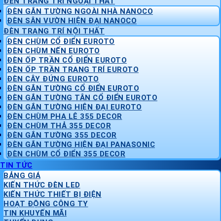
ĐÈN TRANG TRÍ NGOẠI THẤT
ĐÈN GẮN TƯỜNG NGOÀI NHÀ NANOCO
ĐÈN SÂN VƯỜN HIỆN ĐẠI NANOCO
ĐÈN TRANG TRÍ NỘI THẤT
ĐÈN CHÙM CỔ ĐIỂN EUROTO
ĐÈN CHÙM NẾN EUROTO
ĐÈN ỐP TRẦN CỔ ĐIỂN EUROTO
ĐÈN ỐP TRẦN TRANG TRÍ EUROTO
ĐÈN CÂY ĐỨNG EUROTO
ĐÈN GẮN TƯỜNG CỔ ĐIỂN EUROTO
ĐÈN GẮN TƯỜNG TÂN CỔ ĐIỂN EUROTO
ĐÈN GẮN TƯỜNG HIỆN ĐẠI EUROTO
ĐÈN CHÙM PHA LÊ 355 DECOR
ĐÈN CHÙM THẢ 355 DECOR
ĐÈN GẮN TƯỜNG 355 DECOR
ĐÈN GẮN TƯỜNG HIỆN ĐẠI PANASONIC
ĐÈN CHÙM CỔ ĐIỂN 355 DECOR
TIN TỨC
BẢNG GIÁ
KIẾN THỨC ĐÈN LED
KIẾN THỨC THIẾT BỊ ĐIỆN
HOẠT ĐỘNG CÔNG TY
TIN KHUYẾN MÃI