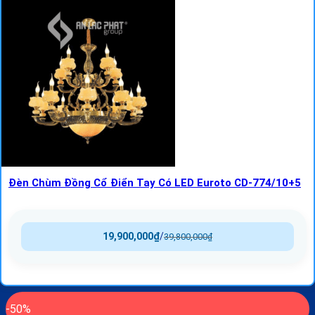
Đèn Chùm Đồng Cổ Điển Tay Có LED Euroto CD-774/10+5
19,900,000
₫
/
39,800,000
₫
-50%