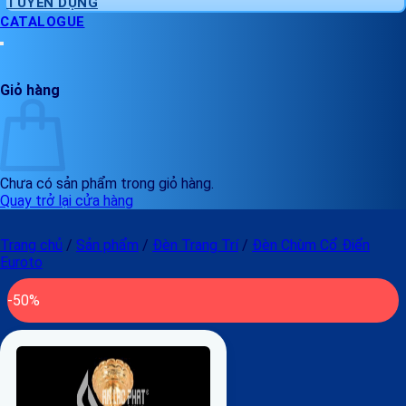
TUYỂN DỤNG
CATALOGUE
Giỏ hàng
Chưa có sản phẩm trong giỏ hàng.
Quay trở lại cửa hàng
Trang chủ
/
Sản phẩm
/
Đèn Trang Trí
/
Đèn Chùm Cổ Điển
Euroto
-50%