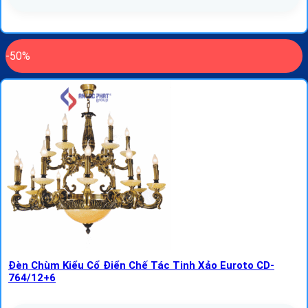
-50%
Đèn Chùm Kiểu Cổ Điển Chế Tác Tinh Xảo Euroto CD-
764/12+6