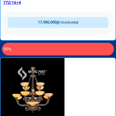
772/16+4
17,900,000
₫
/
35,800,000
₫
-50%