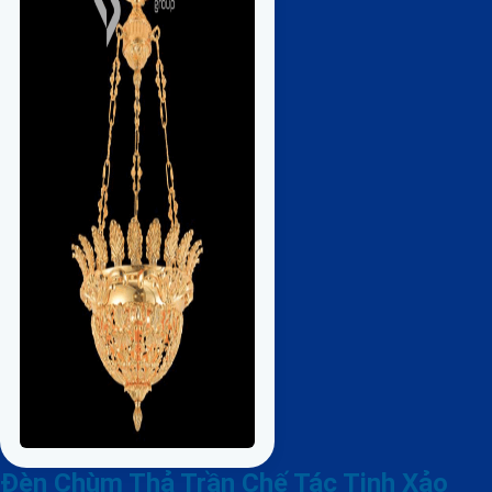
Đèn Chùm Thả Trần Chế Tác Tinh Xảo