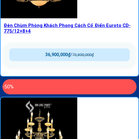
Đèn Chùm Phòng Khách Phong Cách Cổ Điển Euroto CD-
775/12+8+4
36,900,000
₫
/
73,800,000
₫
-50%