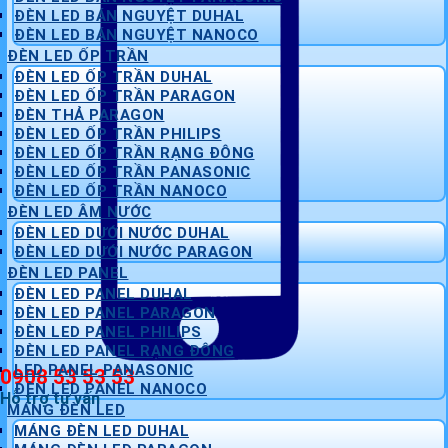
ĐÈN LED BÁN NGUYỆT DUHAL
ĐÈN LED BÁN NGUYỆT NANOCO
ĐÈN LED ỐP TRẦN
ĐÈN LED ỐP TRẦN DUHAL
ĐÈN LED ỐP TRẦN PARAGON
ĐÈN THẢ PARAGON
ĐÈN LED ỐP TRẦN PHILIPS
ĐÈN LED ỐP TRẦN RẠNG ĐÔNG
ĐÈN LED ỐP TRẦN PANASONIC
ĐÈN LED ỐP TRẦN NANOCO
ĐÈN LED ÂM NƯỚC
ĐÈN LED DƯỚI NƯỚC DUHAL
ĐÈN LED DƯỚI NƯỚC PARAGON
ĐÈN LED PANEL
ĐÈN LED PANEL DUHAL
ĐÈN LED PANEL PARAGON
ĐÈN LED PANEL PHILIPS
ĐÈN LED PANEL RẠNG ĐÔNG
LED PANEL PANASONIC
0908 53 53 53
ĐÈN LED PANEL NANOCO
Hỗ trợ tư vấn
MÁNG ĐÈN LED
MÁNG ĐÈN LED DUHAL