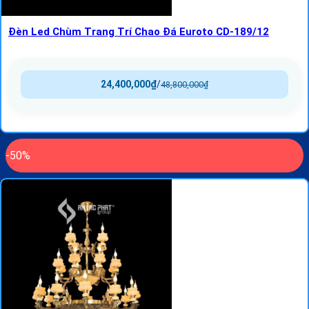
Đèn Led Chùm Trang Trí Chao Đá Euroto CD-189/12
24,400,000
₫
/
48,800,000
₫
-50%