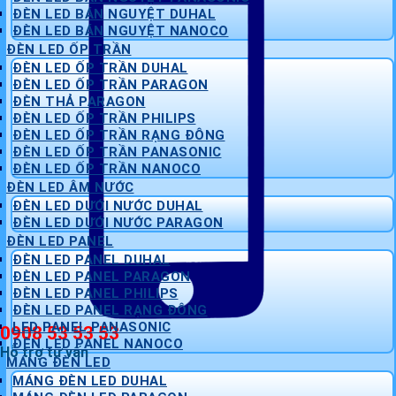
ĐÈN LED BÁN NGUYỆT DUHAL
ĐÈN LED BÁN NGUYỆT NANOCO
ĐÈN LED ỐP TRẦN
ĐÈN LED ỐP TRẦN DUHAL
ĐÈN LED ỐP TRẦN PARAGON
ĐÈN THẢ PARAGON
ĐÈN LED ỐP TRẦN PHILIPS
ĐÈN LED ỐP TRẦN RẠNG ĐÔNG
ĐÈN LED ỐP TRẦN PANASONIC
ĐÈN LED ỐP TRẦN NANOCO
ĐÈN LED ÂM NƯỚC
ĐÈN LED DƯỚI NƯỚC DUHAL
ĐÈN LED DƯỚI NƯỚC PARAGON
ĐÈN LED PANEL
ĐÈN LED PANEL DUHAL
ĐÈN LED PANEL PARAGON
ĐÈN LED PANEL PHILIPS
ĐÈN LED PANEL RẠNG ĐÔNG
LED PANEL PANASONIC
0908 53 53 53
ĐÈN LED PANEL NANOCO
Hỗ trợ tư vấn
MÁNG ĐÈN LED
MÁNG ĐÈN LED DUHAL