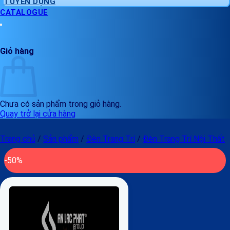
TUYỂN DỤNG
CATALOGUE
Giỏ hàng
Chưa có sản phẩm trong giỏ hàng.
Quay trở lại cửa hàng
Trang chủ
/
Sản phẩm
/
Đèn Trang Trí
/
Đèn Trang Trí Nội Thất
-50%