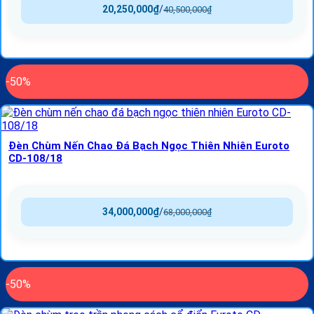
20,250,000
₫
/
40,500,000
₫
-50%
Đèn Chùm Nến Chao Đá Bạch Ngọc Thiên Nhiên Euroto
CD-108/18
34,000,000
₫
/
68,000,000
₫
-50%