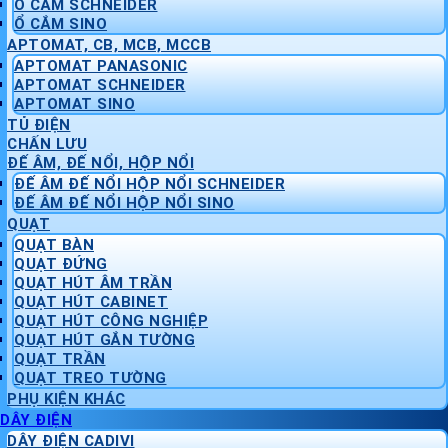
Ổ CẮM SCHNEIDER
Ổ CẮM SINO
APTOMAT, CB, MCB, MCCB
APTOMAT PANASONIC
APTOMAT SCHNEIDER
APTOMAT SINO
TỦ ĐIỆN
CHẤN LƯU
ĐẾ ÂM, ĐẾ NỔI, HỘP NỔI
ĐẾ ÂM ĐẾ NỔI HỘP NỔI SCHNEIDER
ĐẾ ÂM ĐẾ NỔI HỘP NỔI SINO
QUẠT
QUẠT BÀN
QUẠT ĐỨNG
QUẠT HÚT ÂM TRẦN
QUẠT HÚT CABINET
QUẠT HÚT CÔNG NGHIỆP
QUẠT HÚT GẮN TƯỜNG
QUẠT TRẦN
QUẠT TREO TƯỜNG
PHỤ KIỆN KHÁC
DÂY ĐIỆN
DÂY ĐIỆN CADIVI