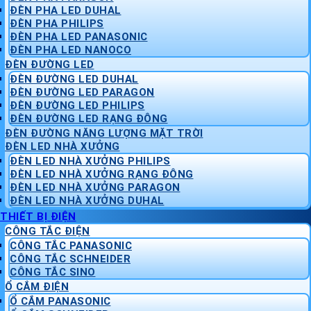
ĐÈN PHA LED DUHAL
ĐÈN PHA PHILIPS
ĐÈN PHA LED PANASONIC
ĐÈN PHA LED NANOCO
ĐÈN ĐƯỜNG LED
ĐÈN ĐƯỜNG LED DUHAL
ĐÈN ĐƯỜNG LED PARAGON
ĐÈN ĐƯỜNG LED PHILIPS
ĐÈN ĐƯỜNG LED RẠNG ĐÔNG
ĐÈN ĐƯỜNG NĂNG LƯỢNG MẶT TRỜI
ĐÈN LED NHÀ XƯỞNG
ĐÈN LED NHÀ XƯỞNG PHILIPS
ĐÈN LED NHÀ XƯỞNG RẠNG ĐÔNG
ĐÈN LED NHÀ XƯỞNG PARAGON
ĐÈN LED NHÀ XƯỞNG DUHAL
THIẾT BỊ ĐIỆN
CÔNG TẮC ĐIỆN
CÔNG TẮC PANASONIC
CÔNG TẮC SCHNEIDER
CÔNG TẮC SINO
Ổ CẮM ĐIỆN
Ổ CẮM PANASONIC