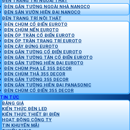
ĐÈN TRANG TRÍ NGOẠI THẤT
ĐÈN GẮN TƯỜNG NGOÀI NHÀ NANOCO
ĐÈN SÂN VƯỜN HIỆN ĐẠI NANOCO
ĐÈN TRANG TRÍ NỘI THẤT
ĐÈN CHÙM CỔ ĐIỂN EUROTO
ĐÈN CHÙM NẾN EUROTO
ĐÈN ỐP TRẦN CỔ ĐIỂN EUROTO
ĐÈN ỐP TRẦN TRANG TRÍ EUROTO
ĐÈN CÂY ĐỨNG EUROTO
ĐÈN GẮN TƯỜNG CỔ ĐIỂN EUROTO
ĐÈN GẮN TƯỜNG TÂN CỔ ĐIỂN EUROTO
ĐÈN GẮN TƯỜNG HIỆN ĐẠI EUROTO
ĐÈN CHÙM PHA LÊ 355 DECOR
ĐÈN CHÙM THẢ 355 DECOR
ĐÈN GẮN TƯỜNG 355 DECOR
ĐÈN GẮN TƯỜNG HIỆN ĐẠI PANASONIC
ĐÈN CHÙM CỔ ĐIỂN 355 DECOR
TIN TỨC
BẢNG GIÁ
KIẾN THỨC ĐÈN LED
KIẾN THỨC THIẾT BỊ ĐIỆN
HOẠT ĐỘNG CÔNG TY
TIN KHUYẾN MÃI