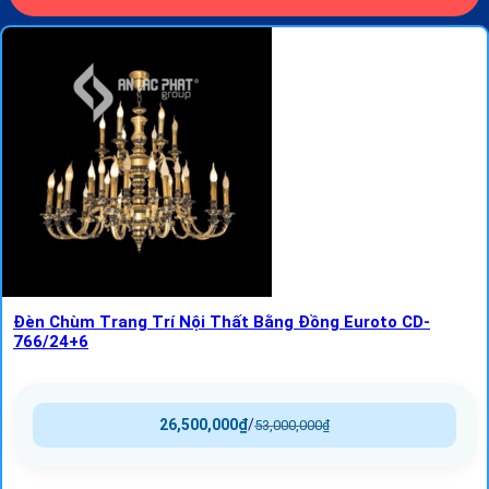
Đèn Chùm Trang Trí Nội Thất Bằng Đồng Euroto CD-
766/24+6
26,500,000
₫
/
53,000,000
₫