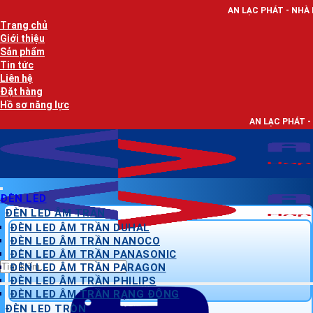
Bỏ
AN LẠC PHÁT - NHÀ PHÂN PHỐI THIẾT
qua
Trang chủ
nội
Giới thiệu
dung
Sản phẩm
Tin tức
Liên hệ
Đặt hàng
Hồ sơ năng lực
AN LẠC PHÁT - NHÀ PHÂN PHỐI 
ĐÈN LED
ĐÈN LED ÂM TRẦN
ĐÈN LED ÂM TRẦN DUHAL
ĐÈN LED ÂM TRẦN NANOCO
ĐÈN LED ÂM TRẦN PANASONIC
Tìm
ĐÈN LED ÂM TRẦN PARAGON
kiếm:
ĐÈN LED ÂM TRẦN PHILIPS
ĐÈN LED ÂM TRẦN RẠNG ĐÔNG
ĐÈN LED TRÒN