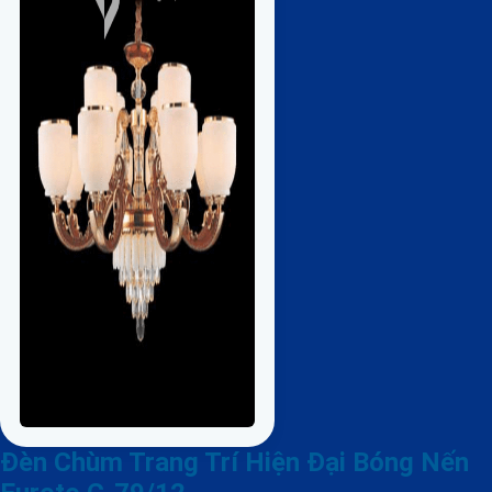
Đèn Chùm Trang Trí Hiện Đại Bóng Nến