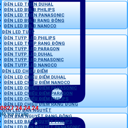
ĐÈN LED TRÒN DUHAL
ĐÈN LED BULB PHILIPS
ĐÈN LED TRÒN PANASONIC
ĐÈN LED BULB RẠNG ĐÔNG
ĐÈN LED BULB NANOCO
ĐÈN LED TUÝP
ĐÈN TUÝP LED PHILIPS
ĐÈN LED TUÝP RẠNG ĐÔNG
ĐÈN TUÝP LED PARAGON
ĐÈN TUÝP LED DUHAL
ĐÈN TUÝP LED PANASONIC
ĐÈN TUÝP LED NANOCO
ĐÈN LED CHIẾU ĐIỂM
ĐÈN LED CHIẾU ĐIỂM DUHAL
ĐÈN LED CHIẾU ĐIỂM NANOCO
ĐÈN LED CHIẾU ĐIỂM PANASONIC
ĐÈN LED CHIẾU ĐIỂM PARAGON
ĐÈN LED CHIẾU ĐIỂM PHILIPS
ĐÈN LED CHIẾU ĐIỂM RẠNG ĐÔNG
0827 24 24 24
ĐÈN LED BÁN NGUYỆT
Hỗ trợ tư vấn
ĐÈN BÁN NGUYỆT RẠNG ĐÔNG
ĐÈN LED BÁN NGUYỆT PHILIPS
ĐÈN LED BÁN NGUYỆT PANASONIC