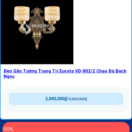
Đèn Gắn Tường Trang Trí Euroto VD-802/2 Chao Đá Bạch
Ngọc
2,840,000
₫
/
5,680,000
₫
-50%