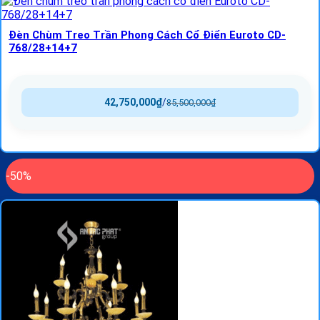
Đèn Chùm Treo Trần Phong Cách Cổ Điển Euroto CD-
768/28+14+7
42,750,000
₫
/
85,500,000
₫
-50%