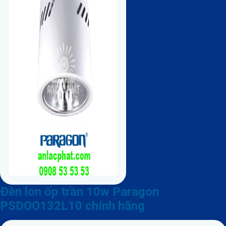
Đèn lon ốp trần 10w Paragon
PSDOO132L10 chính hãng