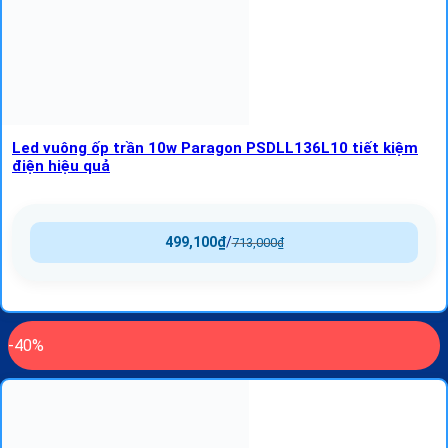
Led vuông ốp trần 10w Paragon PSDLL136L10 tiết kiệm
điện hiệu quả
499,100
₫
/
713,000
₫
-40%