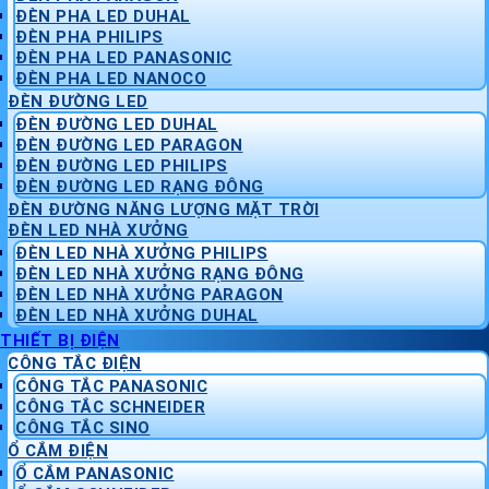
ĐÈN PHA LED DUHAL
ĐÈN PHA PHILIPS
ĐÈN PHA LED PANASONIC
ĐÈN PHA LED NANOCO
ĐÈN ĐƯỜNG LED
ĐÈN ĐƯỜNG LED DUHAL
ĐÈN ĐƯỜNG LED PARAGON
ĐÈN ĐƯỜNG LED PHILIPS
ĐÈN ĐƯỜNG LED RẠNG ĐÔNG
ĐÈN ĐƯỜNG NĂNG LƯỢNG MẶT TRỜI
ĐÈN LED NHÀ XƯỞNG
ĐÈN LED NHÀ XƯỞNG PHILIPS
ĐÈN LED NHÀ XƯỞNG RẠNG ĐÔNG
ĐÈN LED NHÀ XƯỞNG PARAGON
ĐÈN LED NHÀ XƯỞNG DUHAL
THIẾT BỊ ĐIỆN
CÔNG TẮC ĐIỆN
CÔNG TẮC PANASONIC
CÔNG TẮC SCHNEIDER
CÔNG TẮC SINO
Ổ CẮM ĐIỆN
Ổ CẮM PANASONIC