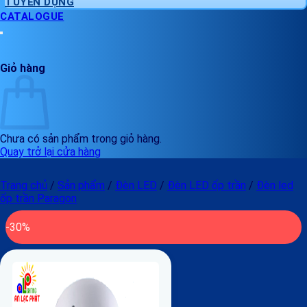
TUYỂN DỤNG
CATALOGUE
Giỏ hàng
Chưa có sản phẩm trong giỏ hàng.
Quay trở lại cửa hàng
Trang chủ
/
Sản phẩm
/
Đèn LED
/
Đèn LED ốp trần
/
Đèn led
ốp trần Paragon
-30%