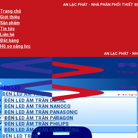
Bỏ
AN LẠC PHÁT - NHÀ PHÂN PHỐI THIẾT BỊ ĐIỆN, DÂY ĐIỆN
qua
Trang chủ
nội
Giới thiệu
dung
Sản phẩm
Tin tức
Liên hệ
Đặt hàng
Hồ sơ năng lực
AN LẠC PHÁT - NHÀ PHÂN PHỐI THI
ĐÈN LED
ĐÈN LED ÂM TRẦN
ĐÈN LED ÂM TRẦN DUHAL
ĐÈN LED ÂM TRẦN NANOCO
ĐÈN LED ÂM TRẦN PANASONIC
Tìm
ĐÈN LED ÂM TRẦN PARAGON
kiếm:
ĐÈN LED ÂM TRẦN PHILIPS
ĐÈN LED ÂM TRẦN RẠNG ĐÔNG
ĐÈN LED TRÒN