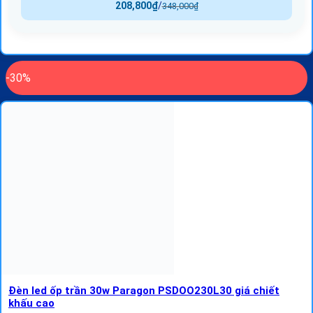
208,800
₫
/
348,000
₫
-30%
Đèn led ốp trần 30w Paragon PSDOO230L30 giá chiết
khấu cao