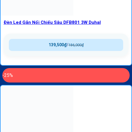
Đèn Led Gắn Nổi Chiếu Sâu DFB801 3W Duhal
139,500
₫
/
186,000
₫
-25%