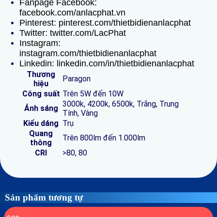
Fanpage Facebook:
facebook.com/anlacphat.vn
Pinterest: pinterest.com/thietbidienanlacphat
Twitter: twitter.com/LacPhat
Instagram:
instagram.com/thietbidienanlacphat
Linkedin: linkedin.com/in/thietbidienanlacphat
Thương
Paragon
hiệu
Công suất
Trên 5W đến 10W
3000k, 4200k, 6500k, Trắng, Trung
Ánh sáng
Tính, Vàng
Kiểu dáng
Trụ
Quang
Trên 800lm đến 1.000lm
thông
CRI
>80, 80
Sản phẩm tương tự