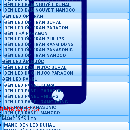
ĐÈN LED BÁN NGUYỆT DUHAL
ĐÈN LED BÁN NGUYỆT NANOCO
ĐÈN LED ỐP TRẦN
ĐÈN LED ỐP TRẦN DUHAL
ĐÈN LED ỐP TRẦN PARAGON
ĐÈN THẢ PARAGON
ĐÈN LED ỐP TRẦN PHILIPS
ĐÈN LED ỐP TRẦN RẠNG ĐÔNG
ĐÈN LED ỐP TRẦN PANASONIC
ĐÈN LED ỐP TRẦN NANOCO
ĐÈN LED ÂM NƯỚC
ĐÈN LED DƯỚI NƯỚC DUHAL
ĐÈN LED DƯỚI NƯỚC PARAGON
ĐÈN LED PANEL
ĐÈN LED PANEL DUHAL
ĐÈN LED PANEL PARAGON
ĐÈN LED PANEL PHILIPS
ĐÈN LED PANEL RẠNG ĐÔNG
LED PANEL PANASONIC
0908 53 53 53
ĐÈN LED PANEL NANOCO
Hỗ trợ tư vấn
MÁNG ĐÈN LED
MÁNG ĐÈN LED DUHAL