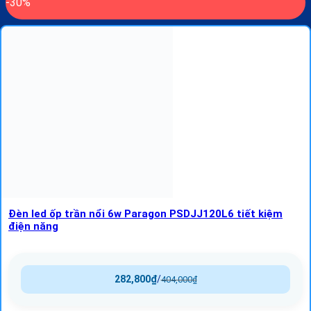
-30%
Đèn led ốp trần nổi 6w Paragon PSDJJ120L6 tiết kiệm
điện năng
282,800
₫
/
404,000
₫