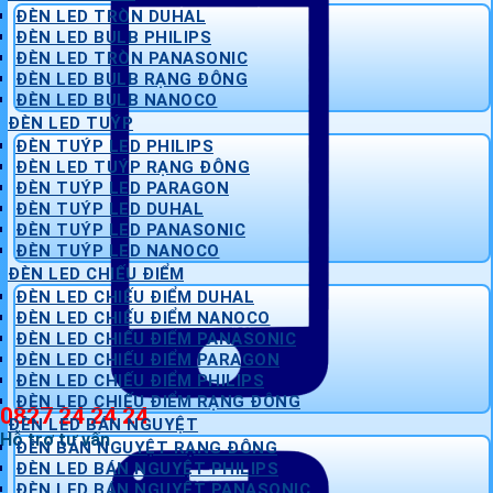
ĐÈN LED TRÒN DUHAL
ĐÈN LED BULB PHILIPS
ĐÈN LED TRÒN PANASONIC
ĐÈN LED BULB RẠNG ĐÔNG
ĐÈN LED BULB NANOCO
ĐÈN LED TUÝP
ĐÈN TUÝP LED PHILIPS
ĐÈN LED TUÝP RẠNG ĐÔNG
ĐÈN TUÝP LED PARAGON
ĐÈN TUÝP LED DUHAL
ĐÈN TUÝP LED PANASONIC
ĐÈN TUÝP LED NANOCO
ĐÈN LED CHIẾU ĐIỂM
ĐÈN LED CHIẾU ĐIỂM DUHAL
ĐÈN LED CHIẾU ĐIỂM NANOCO
ĐÈN LED CHIẾU ĐIỂM PANASONIC
ĐÈN LED CHIẾU ĐIỂM PARAGON
ĐÈN LED CHIẾU ĐIỂM PHILIPS
ĐÈN LED CHIẾU ĐIỂM RẠNG ĐÔNG
0827 24 24 24
ĐÈN LED BÁN NGUYỆT
Hỗ trợ tư vấn
ĐÈN BÁN NGUYỆT RẠNG ĐÔNG
ĐÈN LED BÁN NGUYỆT PHILIPS
ĐÈN LED BÁN NGUYỆT PANASONIC