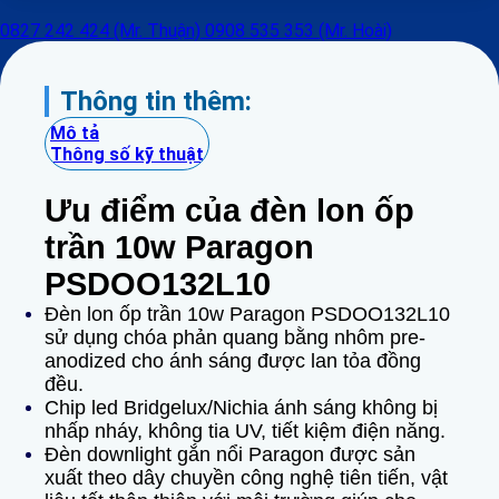
0827 242 424 (Mr. Thuận)
0908 535 353 (Mr. Hoài)
Thông tin thêm:
Mô tả
Thông số kỹ thuật
Ưu điểm của đèn lon ốp
trần 10w Paragon
PSDOO132L10
Đèn lon ốp trần 10w Paragon PSDOO132L10
sử dụng chóa phản quang bằng nhôm pre-
anodized cho ánh sáng được lan tỏa đồng
đều.
Chip led Bridgelux/Nichia ánh sáng không bị
nhấp nháy, không tia UV, tiết kiệm điện năng.
Đèn downlight gắn nổi Paragon được sản
xuất theo dây chuyền công nghệ tiên tiến, vật