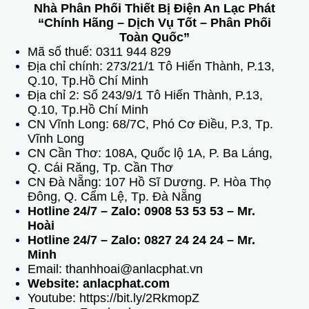
Nhà Phân Phối Thiết Bị Điện An Lạc Phát
“Chính Hãng – Dịch Vụ Tốt – Phân Phối
Toàn Quốc”
Mã số thuế: 0311 944 829
Địa chỉ chính: 273/21/1 Tô Hiến Thành, P.13,
Q.10, Tp.Hồ Chí Minh
Địa chỉ 2: Số 243/9/1 Tô Hiến Thành, P.13,
Q.10, Tp.Hồ Chí Minh
CN Vĩnh Long: 68/7C, Phó Cơ Điều, P.3, Tp.
Vĩnh Long
CN Cần Thơ: 108A, Quốc lộ 1A, P. Ba Láng,
Q. Cái Răng, Tp. Cần Thơ
CN Đà Nẵng: 107 Hồ Sĩ Dương. P. Hòa Thọ
Đông, Q. Cẩm Lệ, Tp. Đà Nẵng
Hotline 24/7 – Zalo: 0908 53 53 53 – Mr.
Hoài
Hotline 24/7 – Zalo: 0827 24 24 24 – Mr.
Minh
Email: thanhhoai@anlacphat.vn
Website: anlacphat.com
Youtube: https://bit.ly/2RkmopZ