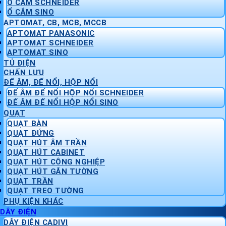
Ổ CẮM SCHNEIDER
Ổ CẮM SINO
APTOMAT, CB, MCB, MCCB
APTOMAT PANASONIC
APTOMAT SCHNEIDER
APTOMAT SINO
TỦ ĐIỆN
CHẤN LƯU
ĐẾ ÂM, ĐẾ NỔI, HỘP NỔI
ĐẾ ÂM ĐẾ NỔI HỘP NỔI SCHNEIDER
ĐẾ ÂM ĐẾ NỔI HỘP NỔI SINO
QUẠT
QUẠT BÀN
QUẠT ĐỨNG
QUẠT HÚT ÂM TRẦN
QUẠT HÚT CABINET
QUẠT HÚT CÔNG NGHIỆP
QUẠT HÚT GẮN TƯỜNG
QUẠT TRẦN
QUẠT TREO TƯỜNG
PHỤ KIỆN KHÁC
DÂY ĐIỆN
DÂY ĐIỆN CADIVI