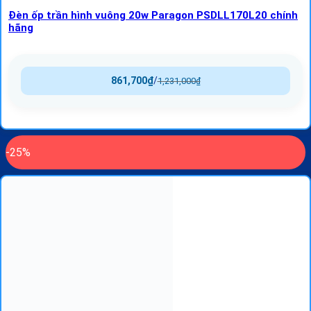
Đèn ốp trần hình vuông 20w Paragon PSDLL170L20 chính
hãng
861,700
₫
/
1,231,000
₫
-25%