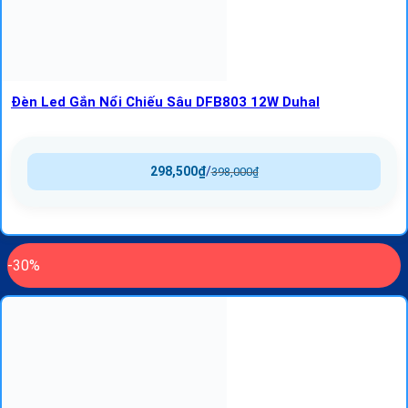
Đèn Led Gắn Nổi Chiếu Sâu DFB803 12W Duhal
298,500
₫
/
398,000
₫
-30%