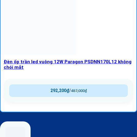
Đèn ốp trần led vuông 12W Paragon PSDNN170L12 không
chói mắt
292,200
₫
/
487,000
₫