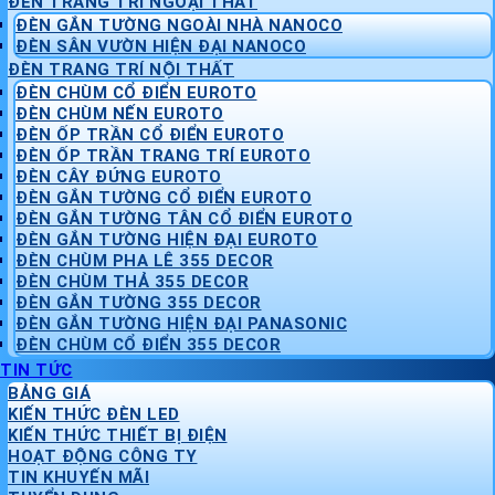
ĐÈN TRANG TRÍ NGOẠI THẤT
ĐÈN GẮN TƯỜNG NGOÀI NHÀ NANOCO
ĐÈN SÂN VƯỜN HIỆN ĐẠI NANOCO
ĐÈN TRANG TRÍ NỘI THẤT
ĐÈN CHÙM CỔ ĐIỂN EUROTO
ĐÈN CHÙM NẾN EUROTO
ĐÈN ỐP TRẦN CỔ ĐIỂN EUROTO
ĐÈN ỐP TRẦN TRANG TRÍ EUROTO
ĐÈN CÂY ĐỨNG EUROTO
ĐÈN GẮN TƯỜNG CỔ ĐIỂN EUROTO
ĐÈN GẮN TƯỜNG TÂN CỔ ĐIỂN EUROTO
ĐÈN GẮN TƯỜNG HIỆN ĐẠI EUROTO
ĐÈN CHÙM PHA LÊ 355 DECOR
ĐÈN CHÙM THẢ 355 DECOR
ĐÈN GẮN TƯỜNG 355 DECOR
ĐÈN GẮN TƯỜNG HIỆN ĐẠI PANASONIC
ĐÈN CHÙM CỔ ĐIỂN 355 DECOR
TIN TỨC
BẢNG GIÁ
KIẾN THỨC ĐÈN LED
KIẾN THỨC THIẾT BỊ ĐIỆN
HOẠT ĐỘNG CÔNG TY
TIN KHUYẾN MÃI