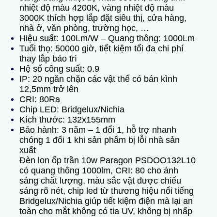
nhiệt độ màu 4200K, vàng nhiệt độ màu
3000K thích hợp lắp đặt siêu thị, cửa hàng,
nhà ở, văn phòng, trường học, …
Hiệu suất: 100Lm/W –
Quang thông: 1000Lm
Tuổi thọ: 50000 giờ, tiết kiệm tối đa chi phí
thay lắp bảo trì
Hệ số công suất: 0.9
IP: 20 ngăn chặn các vật thể có bán kình
12,5mm trở lên
CRI: 80Ra
Chip LED: Bridgelux/Nichia
Kích thước: 132x155mm
Bảo hành: 3 năm – 1 đổi 1, hỗ trợ nhanh
chóng 1 đổi 1 khi sản phẩm bị lỗi nhà sản
xuất
Đèn lon ốp trần 10w Paragon PSDOO132L10
có quang thông 1000lm, CRI: 80 cho ánh
sáng chất lượng, màu sắc vật được chiếu
sáng rõ nét, chip led từ thương hiệu nổi tiếng
Bridgelux/Nichia giúp tiết kiệm điện mà lại an
toàn cho mắt không có tia UV, không bị nhấp