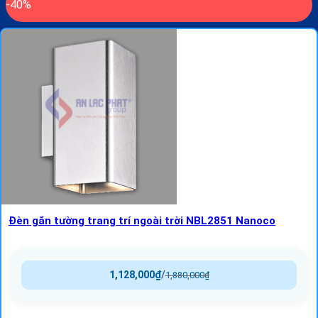
-40%
Đèn gắn tường trang trí ngoài trời NBL2851 Nanoco
1,128,000
₫
/
1,880,000
₫