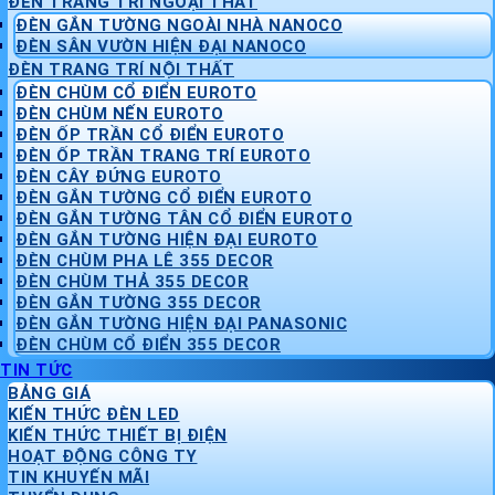
ĐÈN TRANG TRÍ NGOẠI THẤT
ĐÈN GẮN TƯỜNG NGOÀI NHÀ NANOCO
ĐÈN SÂN VƯỜN HIỆN ĐẠI NANOCO
ĐÈN TRANG TRÍ NỘI THẤT
ĐÈN CHÙM CỔ ĐIỂN EUROTO
ĐÈN CHÙM NẾN EUROTO
ĐÈN ỐP TRẦN CỔ ĐIỂN EUROTO
ĐÈN ỐP TRẦN TRANG TRÍ EUROTO
ĐÈN CÂY ĐỨNG EUROTO
ĐÈN GẮN TƯỜNG CỔ ĐIỂN EUROTO
ĐÈN GẮN TƯỜNG TÂN CỔ ĐIỂN EUROTO
ĐÈN GẮN TƯỜNG HIỆN ĐẠI EUROTO
ĐÈN CHÙM PHA LÊ 355 DECOR
ĐÈN CHÙM THẢ 355 DECOR
ĐÈN GẮN TƯỜNG 355 DECOR
ĐÈN GẮN TƯỜNG HIỆN ĐẠI PANASONIC
ĐÈN CHÙM CỔ ĐIỂN 355 DECOR
TIN TỨC
BẢNG GIÁ
KIẾN THỨC ĐÈN LED
KIẾN THỨC THIẾT BỊ ĐIỆN
HOẠT ĐỘNG CÔNG TY
TIN KHUYẾN MÃI