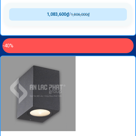
1,083,600
₫
/
1,806,000
₫
-40%