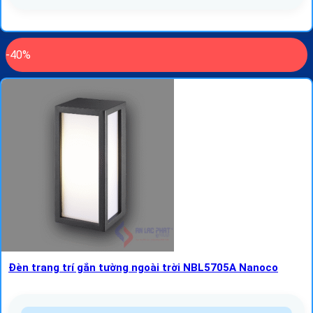
-40%
Đèn trang trí gắn tường ngoài trời NBL5705A Nanoco