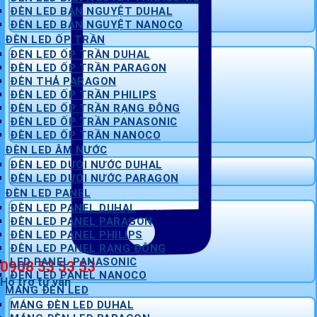
ĐÈN LED BÁN NGUYỆT DUHAL
ĐÈN LED BÁN NGUYỆT NANOCO
ĐÈN LED ỐP TRẦN
ĐÈN LED ỐP TRẦN DUHAL
ĐÈN LED ỐP TRẦN PARAGON
ĐÈN THẢ PARAGON
ĐÈN LED ỐP TRẦN PHILIPS
ĐÈN LED ỐP TRẦN RẠNG ĐÔNG
ĐÈN LED ỐP TRẦN PANASONIC
ĐÈN LED ỐP TRẦN NANOCO
ĐÈN LED ÂM NƯỚC
ĐÈN LED DƯỚI NƯỚC DUHAL
ĐÈN LED DƯỚI NƯỚC PARAGON
ĐÈN LED PANEL
ĐÈN LED PANEL DUHAL
ĐÈN LED PANEL PARAGON
ĐÈN LED PANEL PHILIPS
ĐÈN LED PANEL RẠNG ĐÔNG
LED PANEL PANASONIC
0908 53 53 53
ĐÈN LED PANEL NANOCO
Hỗ trợ tư vấn
MÁNG ĐÈN LED
MÁNG ĐÈN LED DUHAL