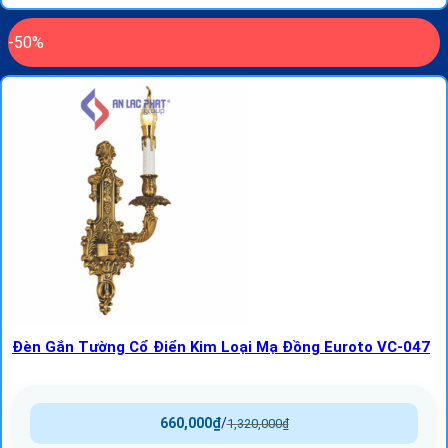
-50%
Đèn Gắn Tường Cổ Điển Kim Loại Mạ Đồng Euroto VC-047
660,000
₫
/
1,320,000
₫