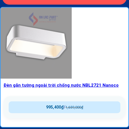
Đèn gắn tường ngoài trời chống nước NBL2721 Nanoco
995,400
₫
/
1,659,000
₫