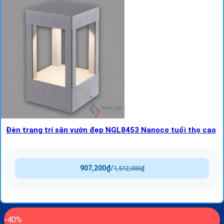
Đèn trang trí sân vườn đẹp NGL8453 Nanoco tuổi thọ cao
907,200
₫
/
1,512,000
₫
-40%