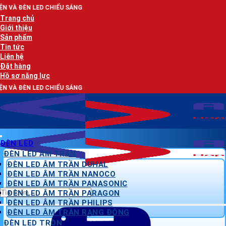
Bỏ
HIẾU SÁNG
qua
Trang chủ
nội
Giới thiệu
dung
Sản phẩm
Tin tức
Liên hệ
Đặt hàng
Hồ sơ năng lực
HIẾU SÁNG
ĐÈN LED
ĐÈN LED ÂM TRẦN
ĐÈN LED ÂM TRẦN DUHAL
ĐÈN LED ÂM TRẦN NANOCO
ĐÈN LED ÂM TRẦN PANASONIC
Tìm
ĐÈN LED ÂM TRẦN PARAGON
kiếm:
ĐÈN LED ÂM TRẦN PHILIPS
ĐÈN LED ÂM TRẦN RẠNG ĐÔNG
ĐÈN LED TRÒN