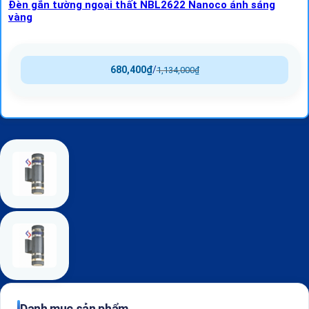
Đèn gắn tường ngoại thất NBL2622 Nanoco ánh sáng
vàng
680,400
₫
/
1,134,000
₫
Danh mục sản phẩm