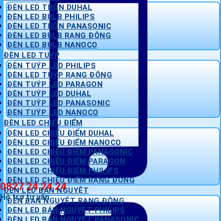
ĐÈN LED TRÒN DUHAL
ĐÈN LED BULB PHILIPS
ĐÈN LED TRÒN PANASONIC
ĐÈN LED BULB RẠNG ĐÔNG
ĐÈN LED BULB NANOCO
ĐÈN LED TUÝP
ĐÈN TUÝP LED PHILIPS
ĐÈN LED TUÝP RẠNG ĐÔNG
ĐÈN TUÝP LED PARAGON
ĐÈN TUÝP LED DUHAL
ĐÈN TUÝP LED PANASONIC
ĐÈN TUÝP LED NANOCO
ĐÈN LED CHIẾU ĐIỂM
ĐÈN LED CHIẾU ĐIỂM DUHAL
ĐÈN LED CHIẾU ĐIỂM NANOCO
ĐÈN LED CHIẾU ĐIỂM PANASONIC
ĐÈN LED CHIẾU ĐIỂM PARAGON
ĐÈN LED CHIẾU ĐIỂM PHILIPS
ĐÈN LED CHIẾU ĐIỂM RẠNG ĐÔNG
0827 24 24 24
ĐÈN LED BÁN NGUYỆT
Hỗ trợ tư vấn
ĐÈN BÁN NGUYỆT RẠNG ĐÔNG
ĐÈN LED BÁN NGUYỆT PHILIPS
ĐÈN LED BÁN NGUYỆT PANASONIC