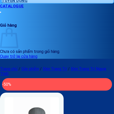
TUYỂN DỤNG
CATALOGUE
Giỏ hàng
Chưa có sản phẩm trong giỏ hàng.
Quay trở lại cửa hàng
Trang chủ
/
Sản phẩm
/
Đèn Trang Trí
/
Đèn Trang Trí Ngoại
Thất
-50%