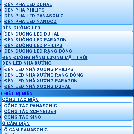
ĐÈN PHA LED DUHAL
ĐÈN PHA PHILIPS
ĐÈN PHA LED PANASONIC
ĐÈN PHA LED NANOCO
ĐÈN ĐƯỜNG LED
ĐÈN ĐƯỜNG LED DUHAL
ĐÈN ĐƯỜNG LED PARAGON
ĐÈN ĐƯỜNG LED PHILIPS
ĐÈN ĐƯỜNG LED RẠNG ĐÔNG
ĐÈN ĐƯỜNG NĂNG LƯỢNG MẶT TRỜI
ĐÈN LED NHÀ XƯỞNG
ĐÈN LED NHÀ XƯỞNG PHILIPS
ĐÈN LED NHÀ XƯỞNG RẠNG ĐÔNG
ĐÈN LED NHÀ XƯỞNG PARAGON
ĐÈN LED NHÀ XƯỞNG DUHAL
THIẾT BỊ ĐIỆN
CÔNG TẮC ĐIỆN
CÔNG TẮC PANASONIC
CÔNG TẮC SCHNEIDER
CÔNG TẮC SINO
Ổ CẮM ĐIỆN
Ổ CẮM PANASONIC