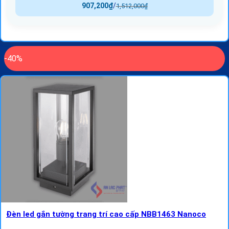
907,200
₫
/
1,512,000
₫
-40%
Đèn led gắn tường trang trí cao cấp NBB1463 Nanoco