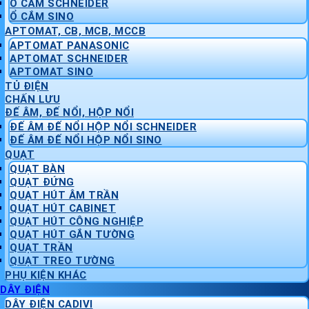
Ổ CẮM SCHNEIDER
Ổ CẮM SINO
APTOMAT, CB, MCB, MCCB
APTOMAT PANASONIC
APTOMAT SCHNEIDER
APTOMAT SINO
TỦ ĐIỆN
CHẤN LƯU
ĐẾ ÂM, ĐẾ NỔI, HỘP NỔI
ĐẾ ÂM ĐẾ NỔI HỘP NỔI SCHNEIDER
ĐẾ ÂM ĐẾ NỔI HỘP NỔI SINO
QUẠT
QUẠT BÀN
QUẠT ĐỨNG
QUẠT HÚT ÂM TRẦN
QUẠT HÚT CABINET
QUẠT HÚT CÔNG NGHIỆP
QUẠT HÚT GẮN TƯỜNG
QUẠT TRẦN
QUẠT TREO TƯỜNG
PHỤ KIỆN KHÁC
DÂY ĐIỆN
DÂY ĐIỆN CADIVI