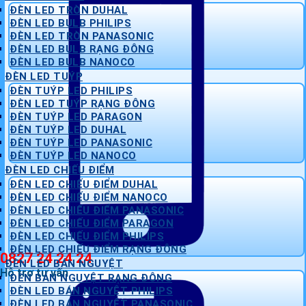
ĐÈN LED TRÒN DUHAL
ĐÈN LED BULB PHILIPS
ĐÈN LED TRÒN PANASONIC
ĐÈN LED BULB RẠNG ĐÔNG
ĐÈN LED BULB NANOCO
ĐÈN LED TUÝP
ĐÈN TUÝP LED PHILIPS
ĐÈN LED TUÝP RẠNG ĐÔNG
ĐÈN TUÝP LED PARAGON
ĐÈN TUÝP LED DUHAL
ĐÈN TUÝP LED PANASONIC
ĐÈN TUÝP LED NANOCO
ĐÈN LED CHIẾU ĐIỂM
ĐÈN LED CHIẾU ĐIỂM DUHAL
ĐÈN LED CHIẾU ĐIỂM NANOCO
ĐÈN LED CHIẾU ĐIỂM PANASONIC
ĐÈN LED CHIẾU ĐIỂM PARAGON
ĐÈN LED CHIẾU ĐIỂM PHILIPS
ĐÈN LED CHIẾU ĐIỂM RẠNG ĐÔNG
0827 24 24 24
ĐÈN LED BÁN NGUYỆT
Hỗ trợ tư vấn
ĐÈN BÁN NGUYỆT RẠNG ĐÔNG
ĐÈN LED BÁN NGUYỆT PHILIPS
ĐÈN LED BÁN NGUYỆT PANASONIC