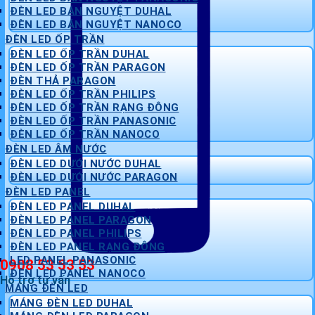
ĐÈN LED BÁN NGUYỆT DUHAL
ĐÈN LED BÁN NGUYỆT NANOCO
ĐÈN LED ỐP TRẦN
ĐÈN LED ỐP TRẦN DUHAL
ĐÈN LED ỐP TRẦN PARAGON
ĐÈN THẢ PARAGON
ĐÈN LED ỐP TRẦN PHILIPS
ĐÈN LED ỐP TRẦN RẠNG ĐÔNG
ĐÈN LED ỐP TRẦN PANASONIC
ĐÈN LED ỐP TRẦN NANOCO
ĐÈN LED ÂM NƯỚC
ĐÈN LED DƯỚI NƯỚC DUHAL
ĐÈN LED DƯỚI NƯỚC PARAGON
ĐÈN LED PANEL
ĐÈN LED PANEL DUHAL
ĐÈN LED PANEL PARAGON
ĐÈN LED PANEL PHILIPS
ĐÈN LED PANEL RẠNG ĐÔNG
LED PANEL PANASONIC
0908 53 53 53
ĐÈN LED PANEL NANOCO
Hỗ trợ tư vấn
MÁNG ĐÈN LED
MÁNG ĐÈN LED DUHAL