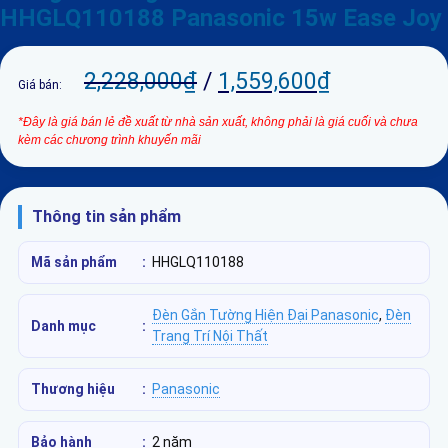
HHGLQ110188 Panasonic 15w Ease Joy
2,228,000
₫
/
1,559,600
₫
Giá bán:
*Đây là giá bán lẻ đề xuất từ nhà sản xuất, không phải là giá cuối và chưa
kèm các chương trình khuyến mãi
Thông tin sản phẩm
Mã sản phẩm
:
HHGLQ110188
Đèn Gắn Tường Hiện Đại Panasonic
,
Đèn
Danh mục
:
Trang Trí Nội Thất
Thương hiệu
:
Panasonic
Bảo hành
:
2 năm