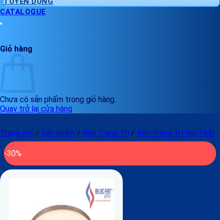
TUYỂN DỤNG
CATALOGUE
Giỏ hàng
Chưa có sản phẩm trong giỏ hàng.
Quay trở lại cửa hàng
Trang chủ
/
Sản phẩm
/
Đèn Trang Trí
/
Đèn Trang Trí Nội Thất
-30%