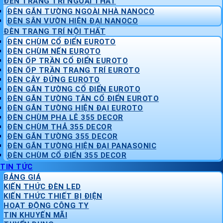
ĐÈN TRANG TRÍ NGOẠI THẤT
ĐÈN GẮN TƯỜNG NGOÀI NHÀ NANOCO
ĐÈN SÂN VƯỜN HIỆN ĐẠI NANOCO
ĐÈN TRANG TRÍ NỘI THẤT
ĐÈN CHÙM CỔ ĐIỂN EUROTO
ĐÈN CHÙM NẾN EUROTO
ĐÈN ỐP TRẦN CỔ ĐIỂN EUROTO
ĐÈN ỐP TRẦN TRANG TRÍ EUROTO
ĐÈN CÂY ĐỨNG EUROTO
ĐÈN GẮN TƯỜNG CỔ ĐIỂN EUROTO
ĐÈN GẮN TƯỜNG TÂN CỔ ĐIỂN EUROTO
ĐÈN GẮN TƯỜNG HIỆN ĐẠI EUROTO
ĐÈN CHÙM PHA LÊ 355 DECOR
ĐÈN CHÙM THẢ 355 DECOR
ĐÈN GẮN TƯỜNG 355 DECOR
ĐÈN GẮN TƯỜNG HIỆN ĐẠI PANASONIC
ĐÈN CHÙM CỔ ĐIỂN 355 DECOR
TIN TỨC
BẢNG GIÁ
KIẾN THỨC ĐÈN LED
KIẾN THỨC THIẾT BỊ ĐIỆN
HOẠT ĐỘNG CÔNG TY
TIN KHUYẾN MÃI