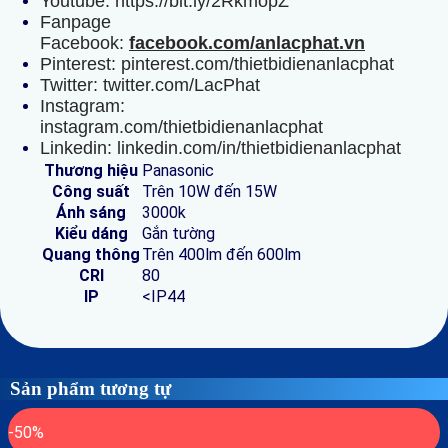
Youtube: https://bit.ly/2RkmopZ
Fanpage
Facebook:
facebook.com/anlacphat.vn
Pinterest: pinterest.com/thietbidienanlacphat
Twitter: twitter.com/LacPhat
Instagram:
instagram.com/thietbidienanlacphat
Linkedin: linkedin.com/in/thietbidienanlacphat
Thương hiệu
Panasonic
Công suất
Trên 10W đến 15W
Ánh sáng
3000k
Kiểu dáng
Gắn tường
Quang thông
Trên 400lm đến 600lm
CRI
80
IP
<IP44
Sản phẩm tương tự
-50%