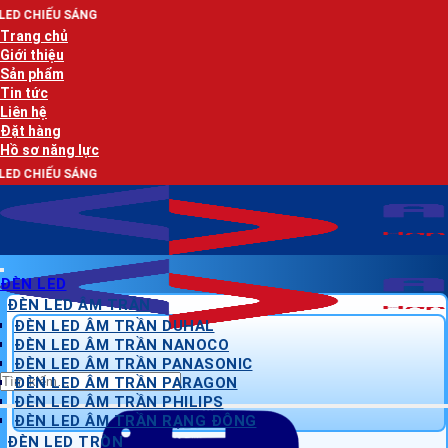
Bỏ
A
qua
Trang chủ
nội
Giới thiệu
dung
Sản phẩm
Tin tức
Liên hệ
Đặt hàng
Hồ sơ năng lực
A
ĐÈN LED
ĐÈN LED ÂM TRẦN
ĐÈN LED ÂM TRẦN DUHAL
ĐÈN LED ÂM TRẦN NANOCO
ĐÈN LED ÂM TRẦN PANASONIC
Tìm
ĐÈN LED ÂM TRẦN PARAGON
kiếm:
ĐÈN LED ÂM TRẦN PHILIPS
ĐÈN LED ÂM TRẦN RẠNG ĐÔNG
ĐÈN LED TRÒN