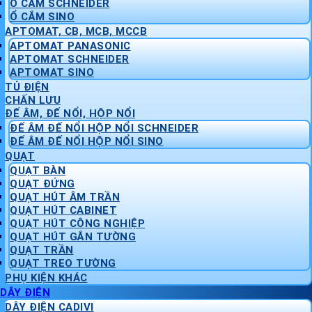
Ổ CẮM SCHNEIDER
Ổ CẮM SINO
APTOMAT, CB, MCB, MCCB
APTOMAT PANASONIC
APTOMAT SCHNEIDER
APTOMAT SINO
TỦ ĐIỆN
CHẤN LƯU
ĐẾ ÂM, ĐẾ NỔI, HỘP NỔI
ĐẾ ÂM ĐẾ NỔI HỘP NỔI SCHNEIDER
ĐẾ ÂM ĐẾ NỔI HỘP NỔI SINO
QUẠT
QUẠT BÀN
QUẠT ĐỨNG
QUẠT HÚT ÂM TRẦN
QUẠT HÚT CABINET
QUẠT HÚT CÔNG NGHIỆP
QUẠT HÚT GẮN TƯỜNG
QUẠT TRẦN
QUẠT TREO TƯỜNG
PHỤ KIỆN KHÁC
DÂY ĐIỆN
DÂY ĐIỆN CADIVI