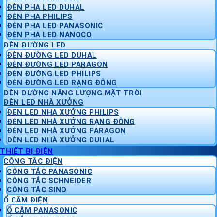
ĐÈN PHA LED DUHAL
ĐÈN PHA PHILIPS
ĐÈN PHA LED PANASONIC
ĐÈN PHA LED NANOCO
ĐÈN ĐƯỜNG LED
ĐÈN ĐƯỜNG LED DUHAL
ĐÈN ĐƯỜNG LED PARAGON
ĐÈN ĐƯỜNG LED PHILIPS
ĐÈN ĐƯỜNG LED RẠNG ĐÔNG
ĐÈN ĐƯỜNG NĂNG LƯỢNG MẶT TRỜI
ĐÈN LED NHÀ XƯỞNG
ĐÈN LED NHÀ XƯỞNG PHILIPS
ĐÈN LED NHÀ XƯỞNG RẠNG ĐÔNG
ĐÈN LED NHÀ XƯỞNG PARAGON
ĐÈN LED NHÀ XƯỞNG DUHAL
THIẾT BỊ ĐIỆN
CÔNG TẮC ĐIỆN
CÔNG TẮC PANASONIC
CÔNG TẮC SCHNEIDER
CÔNG TẮC SINO
Ổ CẮM ĐIỆN
Ổ CẮM PANASONIC