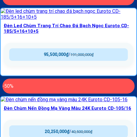
Đèn Led Chùm Trang Trí Chao Đá Bạch Ngọc Euroto CD-
185/5+16+10+5
95,500,000
₫
/
191,000,000
₫
-50%
Đèn Chùm Nến Đồng Mạ Vàng Màu 24K Euroto CD-105/16
20,250,000
₫
/
40,500,000
₫