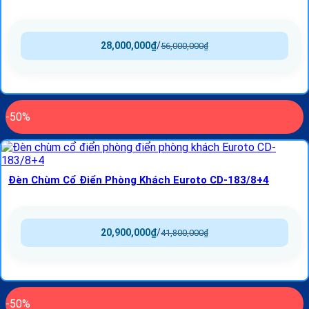
28,000,000
₫
/
56,000,000
₫
-50%
Đèn Chùm Cổ Điển Phòng Khách Euroto CD-183/8+4
20,900,000
₫
/
41,800,000
₫
-50%