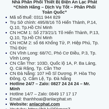
Nhà Phân Phối Thiết Bị Điện An Lạc Phát
“Chính Hãng – Dịch Vụ Tốt – Phân Phối
Toàn Quốc”
Mã số thuế: 0311 944 829
Trụ Sở chính: 495/8/16 Tô Hiến Thành, P.14,
Q.10, Tp.Hồ Chí Minh
CN HCM 1: Số 273/21/1 Tô Hiến Thành, P.13,
Q.10, Tp.Hồ Chí Minh
CN HCM 2: số 66 Khổng Tử, P. Hiệp Phú, Tp.
Thủ Đức
CN Vĩnh Long: 68/7C, Phó Cơ Điều, P.3, Tp.
Vĩnh Long
CN Cần Thơ: 103D, Quốc lộ 1A, P. Ba Láng,
Q. Cái Răng, Tp. Cần Thơ
CN Đà Nẵng: 107 Hồ Sĩ Dương. P. Hòa Thọ
Đông, Q. Cẩm Lệ, Tp. Đà Nẵng
Hotline 24/7 – Zalo: 0827 24 24 24 – Mr.
Minh
Hotline 14/7 – Zalo: 0849 17 17 17
Email: thanhhoai@anlacphat.vn
Website:
anlacphat.com