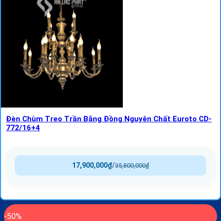
Đèn Chùm Treo Trần Bằng Đồng Nguyên Chất Euroto CD-
772/16+4
17,900,000
₫
/
35,800,000
₫
-50%