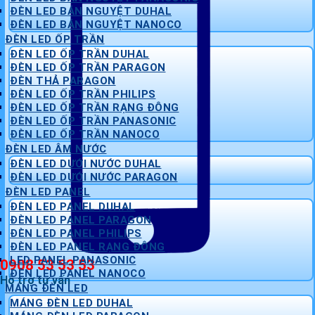
ĐÈN LED BÁN NGUYỆT DUHAL
ĐÈN LED BÁN NGUYỆT NANOCO
ĐÈN LED ỐP TRẦN
ĐÈN LED ỐP TRẦN DUHAL
ĐÈN LED ỐP TRẦN PARAGON
ĐÈN THẢ PARAGON
ĐÈN LED ỐP TRẦN PHILIPS
ĐÈN LED ỐP TRẦN RẠNG ĐÔNG
ĐÈN LED ỐP TRẦN PANASONIC
ĐÈN LED ỐP TRẦN NANOCO
ĐÈN LED ÂM NƯỚC
ĐÈN LED DƯỚI NƯỚC DUHAL
ĐÈN LED DƯỚI NƯỚC PARAGON
ĐÈN LED PANEL
ĐÈN LED PANEL DUHAL
ĐÈN LED PANEL PARAGON
ĐÈN LED PANEL PHILIPS
ĐÈN LED PANEL RẠNG ĐÔNG
LED PANEL PANASONIC
0908 53 53 53
ĐÈN LED PANEL NANOCO
Hỗ trợ tư vấn
MÁNG ĐÈN LED
MÁNG ĐÈN LED DUHAL