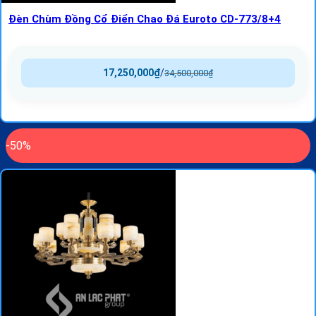
Đèn Chùm Đồng Cổ Điển Chao Đá Euroto CD-773/8+4
17,250,000
₫
/
34,500,000
₫
-50%