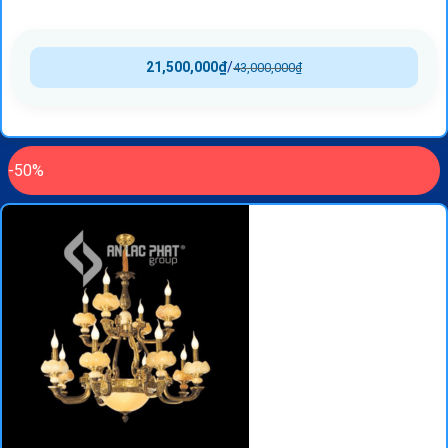
21,500,000
₫
/
43,000,000
₫
-50%