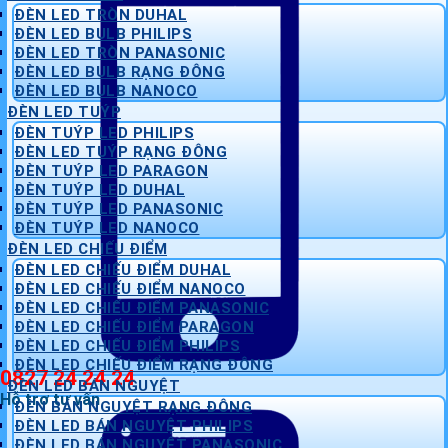
ĐÈN LED TRÒN DUHAL
ĐÈN LED BULB PHILIPS
ĐÈN LED TRÒN PANASONIC
ĐÈN LED BULB RẠNG ĐÔNG
ĐÈN LED BULB NANOCO
ĐÈN LED TUÝP
ĐÈN TUÝP LED PHILIPS
ĐÈN LED TUÝP RẠNG ĐÔNG
ĐÈN TUÝP LED PARAGON
ĐÈN TUÝP LED DUHAL
ĐÈN TUÝP LED PANASONIC
ĐÈN TUÝP LED NANOCO
ĐÈN LED CHIẾU ĐIỂM
ĐÈN LED CHIẾU ĐIỂM DUHAL
ĐÈN LED CHIẾU ĐIỂM NANOCO
ĐÈN LED CHIẾU ĐIỂM PANASONIC
ĐÈN LED CHIẾU ĐIỂM PARAGON
ĐÈN LED CHIẾU ĐIỂM PHILIPS
ĐÈN LED CHIẾU ĐIỂM RẠNG ĐÔNG
0827 24 24 24
ĐÈN LED BÁN NGUYỆT
Hỗ trợ tư vấn
ĐÈN BÁN NGUYỆT RẠNG ĐÔNG
ĐÈN LED BÁN NGUYỆT PHILIPS
ĐÈN LED BÁN NGUYỆT PANASONIC