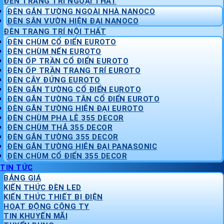
ĐÈN TRANG TRÍ NGOẠI THẤT
ĐÈN GẮN TƯỜNG NGOÀI NHÀ NANOCO
ĐÈN SÂN VƯỜN HIỆN ĐẠI NANOCO
ĐÈN TRANG TRÍ NỘI THẤT
ĐÈN CHÙM CỔ ĐIỂN EUROTO
ĐÈN CHÙM NẾN EUROTO
ĐÈN ỐP TRẦN CỔ ĐIỂN EUROTO
ĐÈN ỐP TRẦN TRANG TRÍ EUROTO
ĐÈN CÂY ĐỨNG EUROTO
ĐÈN GẮN TƯỜNG CỔ ĐIỂN EUROTO
ĐÈN GẮN TƯỜNG TÂN CỔ ĐIỂN EUROTO
ĐÈN GẮN TƯỜNG HIỆN ĐẠI EUROTO
ĐÈN CHÙM PHA LÊ 355 DECOR
ĐÈN CHÙM THẢ 355 DECOR
ĐÈN GẮN TƯỜNG 355 DECOR
ĐÈN GẮN TƯỜNG HIỆN ĐẠI PANASONIC
ĐÈN CHÙM CỔ ĐIỂN 355 DECOR
TIN TỨC
BẢNG GIÁ
KIẾN THỨC ĐÈN LED
KIẾN THỨC THIẾT BỊ ĐIỆN
HOẠT ĐỘNG CÔNG TY
TIN KHUYẾN MÃI