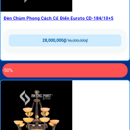
Đèn Chùm Phong Cách Cổ Điển Euroto CD-184/10+5
28,000,000
₫
/
56,000,000
₫
-50%