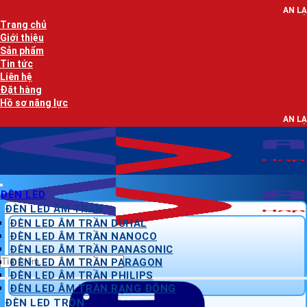
Bỏ
AN LẠC PHÁT - NH
qua
Trang chủ
nội
Giới thiệu
dung
Sản phẩm
Tin tức
Liên hệ
Đặt hàng
Hồ sơ năng lực
AN LẠC PHÁT - NH
ĐÈN LED
ĐÈN LED ÂM TRẦN
ĐÈN LED ÂM TRẦN DUHAL
ĐÈN LED ÂM TRẦN NANOCO
ĐÈN LED ÂM TRẦN PANASONIC
Tìm
ĐÈN LED ÂM TRẦN PARAGON
kiếm:
ĐÈN LED ÂM TRẦN PHILIPS
ĐÈN LED ÂM TRẦN RẠNG ĐÔNG
ĐÈN LED TRÒN