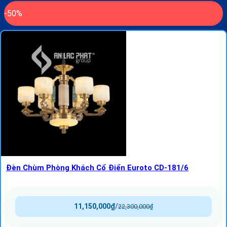
-50%
Đèn Chùm Phòng Khách Cổ Điển Euroto CD-181/6
11,150,000
₫
/
22,300,000
₫