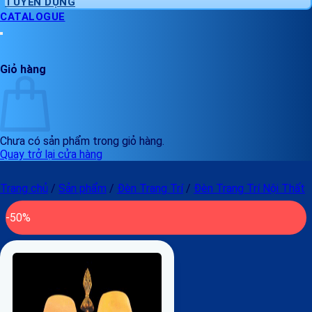
TUYỂN DỤNG
CATALOGUE
Giỏ hàng
Chưa có sản phẩm trong giỏ hàng.
Quay trở lại cửa hàng
Trang chủ
/
Sản phẩm
/
Đèn Trang Trí
/
Đèn Trang Trí Nội Thất
-50%