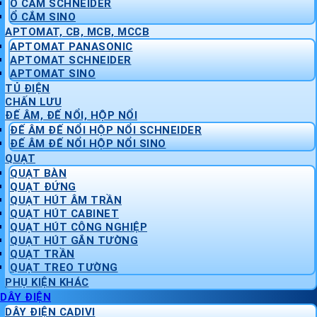
Ổ CẮM SCHNEIDER
Ổ CẮM SINO
APTOMAT, CB, MCB, MCCB
APTOMAT PANASONIC
APTOMAT SCHNEIDER
APTOMAT SINO
TỦ ĐIỆN
CHẤN LƯU
ĐẾ ÂM, ĐẾ NỔI, HỘP NỔI
ĐẾ ÂM ĐẾ NỔI HỘP NỔI SCHNEIDER
ĐẾ ÂM ĐẾ NỔI HỘP NỔI SINO
QUẠT
QUẠT BÀN
QUẠT ĐỨNG
QUẠT HÚT ÂM TRẦN
QUẠT HÚT CABINET
QUẠT HÚT CÔNG NGHIỆP
QUẠT HÚT GẮN TƯỜNG
QUẠT TRẦN
QUẠT TREO TƯỜNG
PHỤ KIỆN KHÁC
DÂY ĐIỆN
DÂY ĐIỆN CADIVI