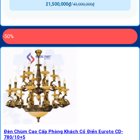
21,500,000
₫
/
43,000,000
₫
-50%
Đèn Chùm Cao Cấp Phòng Khách Cổ Điển Euroto CD-
780/10+5