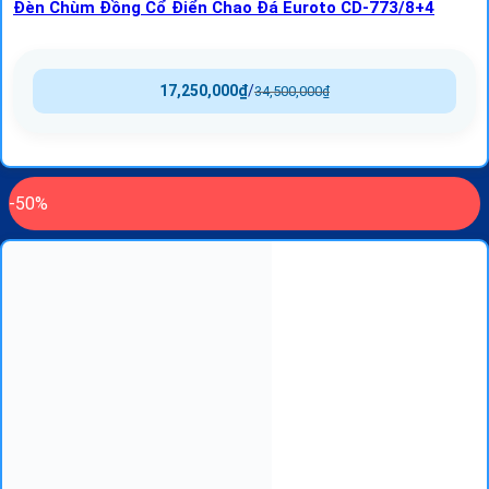
Đèn Chùm Đồng Cổ Điển Chao Đá Euroto CD-773/8+4
17,250,000
₫
/
34,500,000
₫
-50%