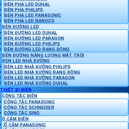
ĐÈN PHA LED DUHAL
ĐÈN PHA PHILIPS
ĐÈN PHA LED PANASONIC
ĐÈN PHA LED NANOCO
ĐÈN ĐƯỜNG LED
ĐÈN ĐƯỜNG LED DUHAL
ĐÈN ĐƯỜNG LED PARAGON
ĐÈN ĐƯỜNG LED PHILIPS
ĐÈN ĐƯỜNG LED RẠNG ĐÔNG
ĐÈN ĐƯỜNG NĂNG LƯỢNG MẶT TRỜI
ĐÈN LED NHÀ XƯỞNG
ĐÈN LED NHÀ XƯỞNG PHILIPS
ĐÈN LED NHÀ XƯỞNG RẠNG ĐÔNG
ĐÈN LED NHÀ XƯỞNG PARAGON
ĐÈN LED NHÀ XƯỞNG DUHAL
THIẾT BỊ ĐIỆN
CÔNG TẮC ĐIỆN
CÔNG TẮC PANASONIC
CÔNG TẮC SCHNEIDER
CÔNG TẮC SINO
Ổ CẮM ĐIỆN
Ổ CẮM PANASONIC