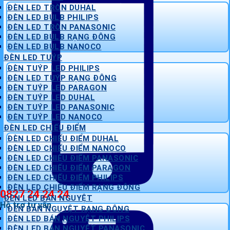
ĐÈN LED TRÒN DUHAL
ĐÈN LED BULB PHILIPS
ĐÈN LED TRÒN PANASONIC
ĐÈN LED BULB RẠNG ĐÔNG
ĐÈN LED BULB NANOCO
ĐÈN LED TUÝP
ĐÈN TUÝP LED PHILIPS
ĐÈN LED TUÝP RẠNG ĐÔNG
ĐÈN TUÝP LED PARAGON
ĐÈN TUÝP LED DUHAL
ĐÈN TUÝP LED PANASONIC
ĐÈN TUÝP LED NANOCO
ĐÈN LED CHIẾU ĐIỂM
ĐÈN LED CHIẾU ĐIỂM DUHAL
ĐÈN LED CHIẾU ĐIỂM NANOCO
ĐÈN LED CHIẾU ĐIỂM PANASONIC
ĐÈN LED CHIẾU ĐIỂM PARAGON
ĐÈN LED CHIẾU ĐIỂM PHILIPS
ĐÈN LED CHIẾU ĐIỂM RẠNG ĐÔNG
0827 24 24 24
ĐÈN LED BÁN NGUYỆT
Hỗ trợ tư vấn
ĐÈN BÁN NGUYỆT RẠNG ĐÔNG
ĐÈN LED BÁN NGUYỆT PHILIPS
ĐÈN LED BÁN NGUYỆT PANASONIC