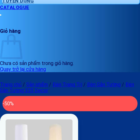
TUYỂN DỤNG
CATALOGUE
Giỏ hàng
Chưa có sản phẩm trong giỏ hàng.
Quay trở lại cửa hàng
Trang chủ
/
Sản phẩm
/
Đèn Trang Trí
/
Đèn Gắn Tường
/
Đèn
Gắn Tường 355 Decor
-50%