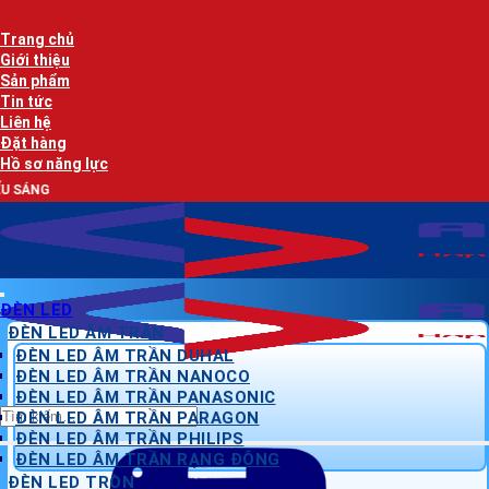
Bỏ
AN LẠC PHÁT 
qua
Trang chủ
nội
Giới thiệu
dung
Sản phẩm
Tin tức
Liên hệ
Đặt hàng
Hồ sơ năng lực
AN L
ĐÈN LED
ĐÈN LED ÂM TRẦN
ĐÈN LED ÂM TRẦN DUHAL
ĐÈN LED ÂM TRẦN NANOCO
ĐÈN LED ÂM TRẦN PANASONIC
Tìm
ĐÈN LED ÂM TRẦN PARAGON
kiếm:
ĐÈN LED ÂM TRẦN PHILIPS
ĐÈN LED ÂM TRẦN RẠNG ĐÔNG
ĐÈN LED TRÒN