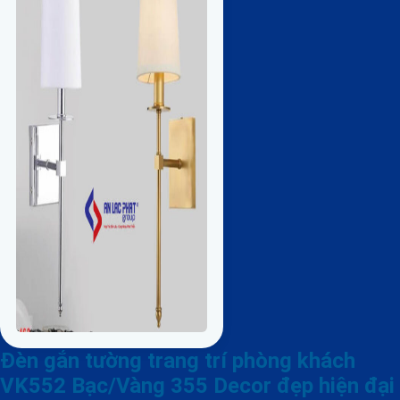
Đèn gắn tường trang trí phòng khách
VK552 Bạc/Vàng 355 Decor đẹp hiện đại