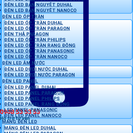
ĐÈN LED BÁN NGUYỆT DUHAL
ĐÈN LED BÁN NGUYỆT NANOCO
ĐÈN LED ỐP TRẦN
ĐÈN LED ỐP TRẦN DUHAL
ĐÈN LED ỐP TRẦN PARAGON
ĐÈN THẢ PARAGON
ĐÈN LED ỐP TRẦN PHILIPS
ĐÈN LED ỐP TRẦN RẠNG ĐÔNG
ĐÈN LED ỐP TRẦN PANASONIC
ĐÈN LED ỐP TRẦN NANOCO
ĐÈN LED ÂM NƯỚC
ĐÈN LED DƯỚI NƯỚC DUHAL
ĐÈN LED DƯỚI NƯỚC PARAGON
ĐÈN LED PANEL
ĐÈN LED PANEL DUHAL
ĐÈN LED PANEL PARAGON
ĐÈN LED PANEL PHILIPS
ĐÈN LED PANEL RẠNG ĐÔNG
LED PANEL PANASONIC
0908 53 53 53
ĐÈN LED PANEL NANOCO
Hỗ trợ tư vấn
MÁNG ĐÈN LED
MÁNG ĐÈN LED DUHAL