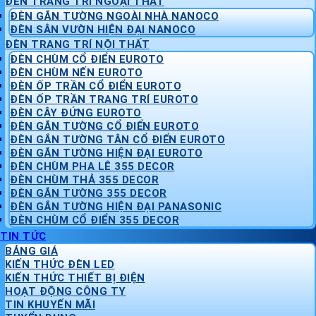
ĐÈN TRANG TRÍ NGOẠI THẤT
ĐÈN GẮN TƯỜNG NGOÀI NHÀ NANOCO
ĐÈN SÂN VƯỜN HIỆN ĐẠI NANOCO
ĐÈN TRANG TRÍ NỘI THẤT
ĐÈN CHÙM CỔ ĐIỂN EUROTO
ĐÈN CHÙM NẾN EUROTO
ĐÈN ỐP TRẦN CỔ ĐIỂN EUROTO
ĐÈN ỐP TRẦN TRANG TRÍ EUROTO
ĐÈN CÂY ĐỨNG EUROTO
ĐÈN GẮN TƯỜNG CỔ ĐIỂN EUROTO
ĐÈN GẮN TƯỜNG TÂN CỔ ĐIỂN EUROTO
ĐÈN GẮN TƯỜNG HIỆN ĐẠI EUROTO
ĐÈN CHÙM PHA LÊ 355 DECOR
ĐÈN CHÙM THẢ 355 DECOR
ĐÈN GẮN TƯỜNG 355 DECOR
ĐÈN GẮN TƯỜNG HIỆN ĐẠI PANASONIC
ĐÈN CHÙM CỔ ĐIỂN 355 DECOR
TIN TỨC
BẢNG GIÁ
KIẾN THỨC ĐÈN LED
KIẾN THỨC THIẾT BỊ ĐIỆN
HOẠT ĐỘNG CÔNG TY
TIN KHUYẾN MÃI