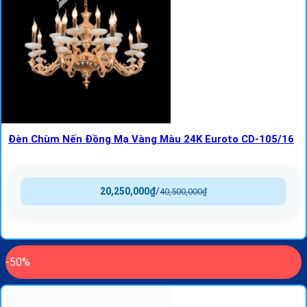
Đèn Chùm Nến Đồng Mạ Vàng Màu 24K Euroto CD-105/16
20,250,000
₫
/
40,500,000
₫
-50%