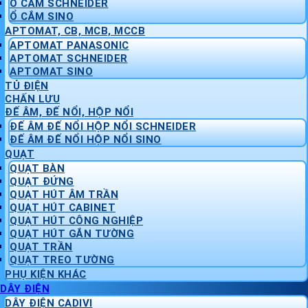
Ổ CẮM SCHNEIDER
Ổ CẮM SINO
APTOMAT, CB, MCB, MCCB
APTOMAT PANASONIC
APTOMAT SCHNEIDER
APTOMAT SINO
TỦ ĐIỆN
CHẤN LƯU
ĐẾ ÂM, ĐẾ NỔI, HỘP NỔI
ĐẾ ÂM ĐẾ NỔI HỘP NỔI SCHNEIDER
ĐẾ ÂM ĐẾ NỔI HỘP NỔI SINO
QUẠT
QUẠT BÀN
QUẠT ĐỨNG
QUẠT HÚT ÂM TRẦN
QUẠT HÚT CABINET
QUẠT HÚT CÔNG NGHIỆP
QUẠT HÚT GẮN TƯỜNG
QUẠT TRẦN
QUẠT TREO TƯỜNG
PHỤ KIỆN KHÁC
DÂY ĐIỆN
DÂY ĐIỆN CADIVI