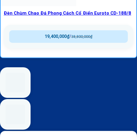
Đèn Chùm Chao Đá Phong Cách Cổ Điển Euroto CD-188/8
19,400,000
₫
/
38,800,000
₫