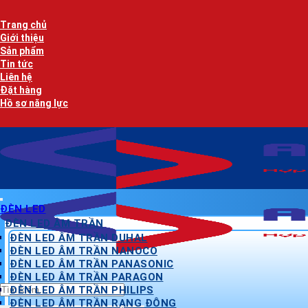
Bỏ
qua
Trang chủ
nội
Giới thiệu
dung
Sản phẩm
Tin tức
Liên hệ
Đặt hàng
Hồ sơ năng lực
ĐÈN LED
ĐÈN LED ÂM TRẦN
ĐÈN LED ÂM TRẦN DUHAL
ĐÈN LED ÂM TRẦN NANOCO
ĐÈN LED ÂM TRẦN PANASONIC
ĐÈN LED ÂM TRẦN PARAGON
Tìm
ĐÈN LED ÂM TRẦN PHILIPS
kiếm:
ĐÈN LED ÂM TRẦN RẠNG ĐÔNG