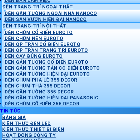
ĐÈN BÀN LÀM VIỆC
ĐÈN TRANG TRÍ NGOẠI THẤT
ĐÈN GẮN TƯỜNG NGOÀI NHÀ NANOCO
ĐÈN SÂN VƯỜN HIỆN ĐẠI NANOCO
ĐÈN TRANG TRÍ NỘI THẤT
ĐÈN CHÙM CỔ ĐIỂN EUROTO
ĐÈN CHÙM NẾN EUROTO
ĐÈN ỐP TRẦN CỔ ĐIỂN EUROTO
ĐÈN ỐP TRẦN TRANG TRÍ EUROTO
ĐÈN CÂY ĐỨNG EUROTO
ĐÈN GẮN TƯỜNG CỔ ĐIỂN EUROTO
ĐÈN GẮN TƯỜNG TÂN CỔ ĐIỂN EUROTO
ĐÈN GẮN TƯỜNG HIỆN ĐẠI EUROTO
ĐÈN CHÙM PHA LÊ 355 DECOR
ĐÈN CHÙM THẢ 355 DECOR
ĐÈN GẮN TƯỜNG 355 DECOR
ĐÈN GẮN TƯỜNG HIỆN ĐẠI PANASONIC
ĐÈN CHÙM CỔ ĐIỂN 355 DECOR
TIN TỨC
BẢNG GIÁ
KIẾN THỨC ĐÈN LED
KIẾN THỨC THIẾT BỊ ĐIỆN
HOẠT ĐỘNG CÔNG TY