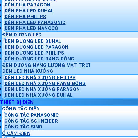
ĐÈN PHA PARAGON
ĐÈN PHA LED DUHAL
ĐÈN PHA PHILIPS
ĐÈN PHA LED PANASONIC
ĐÈN PHA LED NANOCO
ĐÈN ĐƯỜNG LED
ĐÈN ĐƯỜNG LED DUHAL
ĐÈN ĐƯỜNG LED PARAGON
ĐÈN ĐƯỜNG LED PHILIPS
ĐÈN ĐƯỜNG LED RẠNG ĐÔNG
ĐÈN ĐƯỜNG NĂNG LƯỢNG MẶT TRỜI
ĐÈN LED NHÀ XƯỞNG
ĐÈN LED NHÀ XƯỞNG PHILIPS
ĐÈN LED NHÀ XƯỞNG RẠNG ĐÔNG
ĐÈN LED NHÀ XƯỞNG PARAGON
ĐÈN LED NHÀ XƯỞNG DUHAL
THIẾT BỊ ĐIỆN
CÔNG TẮC ĐIỆN
CÔNG TẮC PANASONIC
CÔNG TẮC SCHNEIDER
CÔNG TẮC SINO
Ổ CẮM ĐIỆN