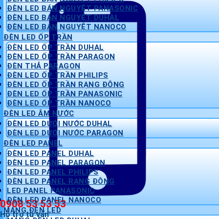
ĐÈN LED BÁN NGUYỆT PANASONIC
ĐÈN LED BÁN NGUYỆT DUHAL
ĐÈN LED BÁN NGUYỆT NANOCO
ĐÈN LED ỐP TRẦN
ĐÈN LED ỐP TRẦN DUHAL
ĐÈN LED ỐP TRẦN PARAGON
ĐÈN THẢ PARAGON
ĐÈN LED ỐP TRẦN PHILIPS
ĐÈN LED ỐP TRẦN RẠNG ĐÔNG
ĐÈN LED ỐP TRẦN PANASONIC
ĐÈN LED ỐP TRẦN NANOCO
ĐÈN LED ÂM NƯỚC
ĐÈN LED DƯỚI NƯỚC DUHAL
ĐÈN LED DƯỚI NƯỚC PARAGON
ĐÈN LED PANEL
ĐÈN LED PANEL DUHAL
ĐÈN LED PANEL PARAGON
ĐÈN LED PANEL PHILIPS
ĐÈN LED PANEL RẠNG ĐÔNG
LED PANEL PANASONIC
ĐÈN LED PANEL NANOCO
0908 53 53 53
MÁNG ĐÈN LED
Hỗ trợ tư vấn