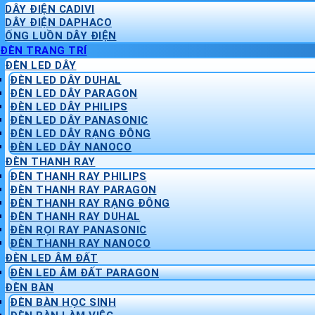
DÂY ĐIỆN CADIVI
DÂY ĐIỆN DAPHACO
ỐNG LUỒN DÂY ĐIỆN
ĐÈN TRANG TRÍ
ĐÈN LED DÂY
ĐÈN LED DÂY DUHAL
ĐÈN LED DÂY PARAGON
ĐÈN LED DÂY PHILIPS
ĐÈN LED DÂY PANASONIC
ĐÈN LED DÂY RẠNG ĐÔNG
ĐÈN LED DÂY NANOCO
ĐÈN THANH RAY
ĐÈN THANH RAY PHILIPS
ĐÈN THANH RAY PARAGON
ĐÈN THANH RAY RẠNG ĐÔNG
ĐÈN THANH RAY DUHAL
ĐÈN RỌI RAY PANASONIC
ĐÈN THANH RAY NANOCO
ĐÈN LED ÂM ĐẤT
ĐÈN LED ÂM ĐẤT PARAGON
ĐÈN BÀN
ĐÈN BÀN HỌC SINH