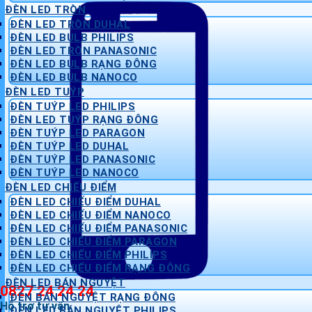
ĐÈN LED TRÒN
ĐÈN LED TRÒN DUHAL
ĐÈN LED BULB PHILIPS
ĐÈN LED TRÒN PANASONIC
ĐÈN LED BULB RẠNG ĐÔNG
ĐÈN LED BULB NANOCO
ĐÈN LED TUÝP
ĐÈN TUÝP LED PHILIPS
ĐÈN LED TUÝP RẠNG ĐÔNG
ĐÈN TUÝP LED PARAGON
ĐÈN TUÝP LED DUHAL
ĐÈN TUÝP LED PANASONIC
ĐÈN TUÝP LED NANOCO
ĐÈN LED CHIẾU ĐIỂM
ĐÈN LED CHIẾU ĐIỂM DUHAL
ĐÈN LED CHIẾU ĐIỂM NANOCO
ĐÈN LED CHIẾU ĐIỂM PANASONIC
ĐÈN LED CHIẾU ĐIỂM PARAGON
ĐÈN LED CHIẾU ĐIỂM PHILIPS
ĐÈN LED CHIẾU ĐIỂM RẠNG ĐÔNG
ĐÈN LED BÁN NGUYỆT
0827 24 24 24
ĐÈN BÁN NGUYỆT RẠNG ĐÔNG
Hỗ trợ tư vấn
ĐÈN LED BÁN NGUYỆT PHILIPS