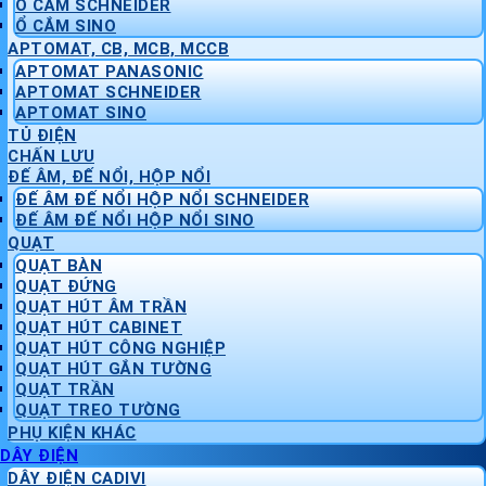
Ổ CẮM SCHNEIDER
Ổ CẮM SINO
APTOMAT, CB, MCB, MCCB
APTOMAT PANASONIC
APTOMAT SCHNEIDER
APTOMAT SINO
TỦ ĐIỆN
CHẤN LƯU
ĐẾ ÂM, ĐẾ NỔI, HỘP NỔI
ĐẾ ÂM ĐẾ NỔI HỘP NỔI SCHNEIDER
ĐẾ ÂM ĐẾ NỔI HỘP NỔI SINO
QUẠT
QUẠT BÀN
QUẠT ĐỨNG
QUẠT HÚT ÂM TRẦN
QUẠT HÚT CABINET
QUẠT HÚT CÔNG NGHIỆP
QUẠT HÚT GẮN TƯỜNG
QUẠT TRẦN
QUẠT TREO TƯỜNG
PHỤ KIỆN KHÁC
DÂY ĐIỆN
DÂY ĐIỆN CADIVI