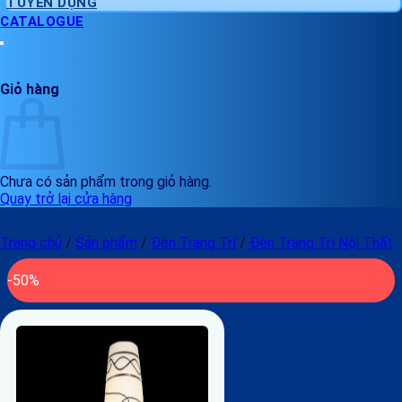
TUYỂN DỤNG
CATALOGUE
Giỏ hàng
Chưa có sản phẩm trong giỏ hàng.
Quay trở lại cửa hàng
Trang chủ
/
Sản phẩm
/
Đèn Trang Trí
/
Đèn Trang Trí Nội Thất
-50%