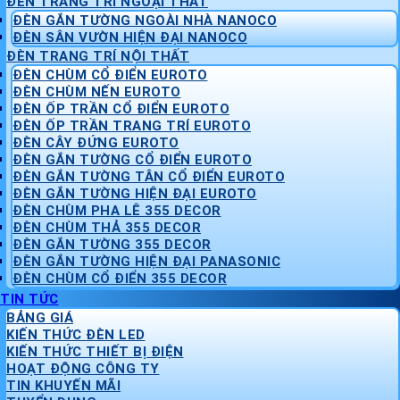
ĐÈN TRANG TRÍ NGOẠI THẤT
ĐÈN GẮN TƯỜNG NGOÀI NHÀ NANOCO
ĐÈN SÂN VƯỜN HIỆN ĐẠI NANOCO
ĐÈN TRANG TRÍ NỘI THẤT
ĐÈN CHÙM CỔ ĐIỂN EUROTO
ĐÈN CHÙM NẾN EUROTO
ĐÈN ỐP TRẦN CỔ ĐIỂN EUROTO
ĐÈN ỐP TRẦN TRANG TRÍ EUROTO
ĐÈN CÂY ĐỨNG EUROTO
ĐÈN GẮN TƯỜNG CỔ ĐIỂN EUROTO
ĐÈN GẮN TƯỜNG TÂN CỔ ĐIỂN EUROTO
ĐÈN GẮN TƯỜNG HIỆN ĐẠI EUROTO
ĐÈN CHÙM PHA LÊ 355 DECOR
ĐÈN CHÙM THẢ 355 DECOR
ĐÈN GẮN TƯỜNG 355 DECOR
ĐÈN GẮN TƯỜNG HIỆN ĐẠI PANASONIC
ĐÈN CHÙM CỔ ĐIỂN 355 DECOR
TIN TỨC
BẢNG GIÁ
KIẾN THỨC ĐÈN LED
KIẾN THỨC THIẾT BỊ ĐIỆN
HOẠT ĐỘNG CÔNG TY
TIN KHUYẾN MÃI