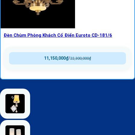
Đèn Chùm Phòng Khách Cổ Điển Euroto CD-181/6
11,150,000
₫
/
22,300,000
₫