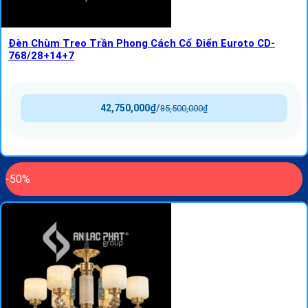
Đèn Chùm Treo Trần Phong Cách Cổ Điển Euroto CD-
768/28+14+7
42,750,000
₫
/
85,500,000
₫
-50%