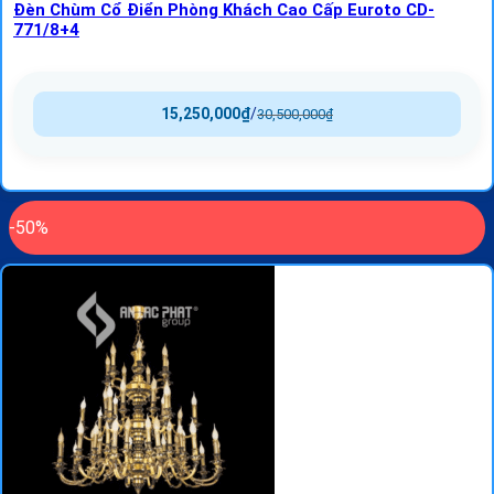
Đèn Chùm Cổ Điển Phòng Khách Cao Cấp Euroto CD-
771/8+4
15,250,000
₫
/
30,500,000
₫
-50%