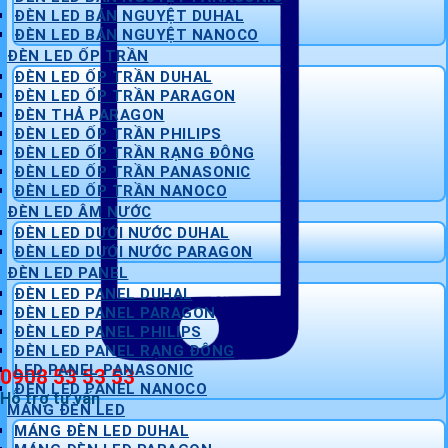
ĐÈN LED BÁN NGUYỆT DUHAL
ĐÈN LED BÁN NGUYỆT NANOCO
ĐÈN LED ỐP TRẦN
ĐÈN LED ỐP TRẦN DUHAL
ĐÈN LED ỐP TRẦN PARAGON
ĐÈN THẢ PARAGON
ĐÈN LED ỐP TRẦN PHILIPS
ĐÈN LED ỐP TRẦN RẠNG ĐÔNG
ĐÈN LED ỐP TRẦN PANASONIC
ĐÈN LED ỐP TRẦN NANOCO
ĐÈN LED ÂM NƯỚC
ĐÈN LED DƯỚI NƯỚC DUHAL
ĐÈN LED DƯỚI NƯỚC PARAGON
ĐÈN LED PANEL
ĐÈN LED PANEL DUHAL
ĐÈN LED PANEL PARAGON
ĐÈN LED PANEL PHILIPS
ĐÈN LED PANEL RẠNG ĐÔNG
LED PANEL PANASONIC
0908 53 53 53
ĐÈN LED PANEL NANOCO
Hỗ trợ tư vấn
MÁNG ĐÈN LED
MÁNG ĐÈN LED DUHAL