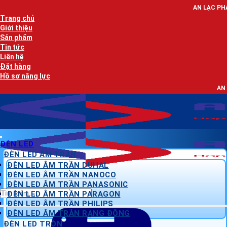
Bỏ
AN LẠC PHÁT - NHÀ PHÂN PH
qua
Trang chủ
nội
Giới thiệu
dung
Sản phẩm
Tin tức
Liên hệ
Đặt hàng
Hồ sơ năng lực
AN LẠC PHÁT - NHÀ 
ĐÈN LED
ĐÈN LED ÂM TRẦN
ĐÈN LED ÂM TRẦN DUHAL
ĐÈN LED ÂM TRẦN NANOCO
ĐÈN LED ÂM TRẦN PANASONIC
Tìm
ĐÈN LED ÂM TRẦN PARAGON
kiếm:
ĐÈN LED ÂM TRẦN PHILIPS
ĐÈN LED ÂM TRẦN RẠNG ĐÔNG
ĐÈN LED TRÒN