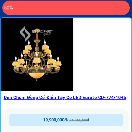
-50%
Đèn Chùm Đồng Cổ Điển Tay Có LED Euroto CD-774/10+5
19,900,000
₫
/
39,800,000
₫