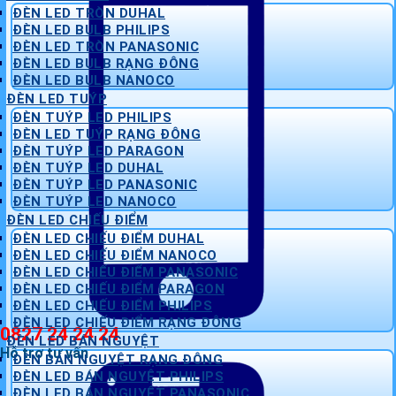
ĐÈN LED TRÒN DUHAL
ĐÈN LED BULB PHILIPS
ĐÈN LED TRÒN PANASONIC
ĐÈN LED BULB RẠNG ĐÔNG
ĐÈN LED BULB NANOCO
ĐÈN LED TUÝP
ĐÈN TUÝP LED PHILIPS
ĐÈN LED TUÝP RẠNG ĐÔNG
ĐÈN TUÝP LED PARAGON
ĐÈN TUÝP LED DUHAL
ĐÈN TUÝP LED PANASONIC
ĐÈN TUÝP LED NANOCO
ĐÈN LED CHIẾU ĐIỂM
ĐÈN LED CHIẾU ĐIỂM DUHAL
ĐÈN LED CHIẾU ĐIỂM NANOCO
ĐÈN LED CHIẾU ĐIỂM PANASONIC
ĐÈN LED CHIẾU ĐIỂM PARAGON
ĐÈN LED CHIẾU ĐIỂM PHILIPS
ĐÈN LED CHIẾU ĐIỂM RẠNG ĐÔNG
0827 24 24 24
ĐÈN LED BÁN NGUYỆT
Hỗ trợ tư vấn
ĐÈN BÁN NGUYỆT RẠNG ĐÔNG
ĐÈN LED BÁN NGUYỆT PHILIPS
ĐÈN LED BÁN NGUYỆT PANASONIC