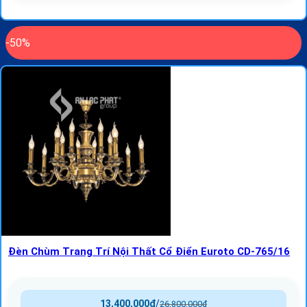
-50%
Đèn Chùm Trang Trí Nội Thất Cổ Điển Euroto CD-765/16
13,400,000
₫
/
26,800,000
₫