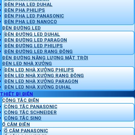
ĐÈN PHA LED DUHAL
ĐÈN PHA PHILIPS
ĐÈN PHA LED PANASONIC
ĐÈN PHA LED NANOCO
ĐÈN ĐƯỜNG LED
ĐÈN ĐƯỜNG LED DUHAL
ĐÈN ĐƯỜNG LED PARAGON
ĐÈN ĐƯỜNG LED PHILIPS
ĐÈN ĐƯỜNG LED RẠNG ĐÔNG
ĐÈN ĐƯỜNG NĂNG LƯỢNG MẶT TRỜI
ĐÈN LED NHÀ XƯỞNG
ĐÈN LED NHÀ XƯỞNG PHILIPS
ĐÈN LED NHÀ XƯỞNG RẠNG ĐÔNG
ĐÈN LED NHÀ XƯỞNG PARAGON
ĐÈN LED NHÀ XƯỞNG DUHAL
THIẾT BỊ ĐIỆN
CÔNG TẮC ĐIỆN
CÔNG TẮC PANASONIC
CÔNG TẮC SCHNEIDER
CÔNG TẮC SINO
Ổ CẮM ĐIỆN
Ổ CẮM PANASONIC