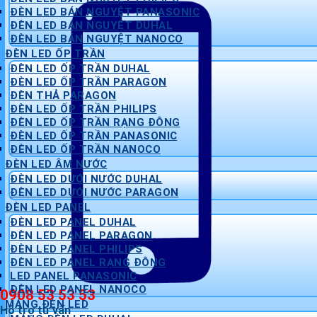
ĐÈN LED BÁN NGUYỆT PANASONIC
ĐÈN LED BÁN NGUYỆT DUHAL
ĐÈN LED BÁN NGUYỆT NANOCO
ĐÈN LED ỐP TRẦN
ĐÈN LED ỐP TRẦN DUHAL
ĐÈN LED ỐP TRẦN PARAGON
ĐÈN THẢ PARAGON
ĐÈN LED ỐP TRẦN PHILIPS
ĐÈN LED ỐP TRẦN RẠNG ĐÔNG
ĐÈN LED ỐP TRẦN PANASONIC
ĐÈN LED ỐP TRẦN NANOCO
ĐÈN LED ÂM NƯỚC
ĐÈN LED DƯỚI NƯỚC DUHAL
ĐÈN LED DƯỚI NƯỚC PARAGON
ĐÈN LED PANEL
ĐÈN LED PANEL DUHAL
ĐÈN LED PANEL PARAGON
ĐÈN LED PANEL PHILIPS
ĐÈN LED PANEL RẠNG ĐÔNG
LED PANEL PANASONIC
ĐÈN LED PANEL NANOCO
0908 53 53 53
MÁNG ĐÈN LED
Hỗ trợ tư vấn