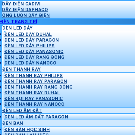
DÂY ĐIỆN CADIVI
DÂY ĐIỆN DAPHACO
ỐNG LUỒN DÂY ĐIỆN
ĐÈN TRANG TRÍ
ĐÈN LED DÂY
ĐÈN LED DÂY DUHAL
ĐÈN LED DÂY PARAGON
ĐÈN LED DÂY PHILIPS
ĐÈN LED DÂY PANASONIC
ĐÈN LED DÂY RẠNG ĐÔNG
ĐÈN LED DÂY NANOCO
ĐÈN THANH RAY
ĐÈN THANH RAY PHILIPS
ĐÈN THANH RAY PARAGON
ĐÈN THANH RAY RẠNG ĐÔNG
ĐÈN THANH RAY DUHAL
ĐÈN RỌI RAY PANASONIC
ĐÈN THANH RAY NANOCO
ĐÈN LED ÂM ĐẤT
ĐÈN LED ÂM ĐẤT PARAGON
ĐÈN BÀN
ĐÈN BÀN HỌC SINH