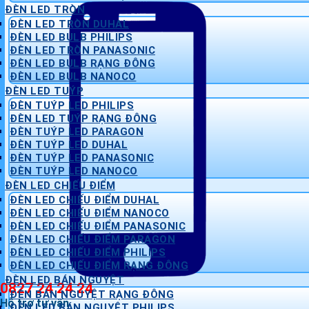
ĐÈN LED TRÒN
ĐÈN LED TRÒN DUHAL
ĐÈN LED BULB PHILIPS
ĐÈN LED TRÒN PANASONIC
ĐÈN LED BULB RẠNG ĐÔNG
ĐÈN LED BULB NANOCO
ĐÈN LED TUÝP
ĐÈN TUÝP LED PHILIPS
ĐÈN LED TUÝP RẠNG ĐÔNG
ĐÈN TUÝP LED PARAGON
ĐÈN TUÝP LED DUHAL
ĐÈN TUÝP LED PANASONIC
ĐÈN TUÝP LED NANOCO
ĐÈN LED CHIẾU ĐIỂM
ĐÈN LED CHIẾU ĐIỂM DUHAL
ĐÈN LED CHIẾU ĐIỂM NANOCO
ĐÈN LED CHIẾU ĐIỂM PANASONIC
ĐÈN LED CHIẾU ĐIỂM PARAGON
ĐÈN LED CHIẾU ĐIỂM PHILIPS
ĐÈN LED CHIẾU ĐIỂM RẠNG ĐÔNG
ĐÈN LED BÁN NGUYỆT
0827 24 24 24
ĐÈN BÁN NGUYỆT RẠNG ĐÔNG
Hỗ trợ tư vấn
ĐÈN LED BÁN NGUYỆT PHILIPS