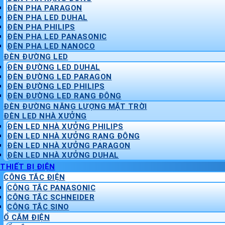
ĐÈN PHA PARAGON
ĐÈN PHA LED DUHAL
ĐÈN PHA PHILIPS
ĐÈN PHA LED PANASONIC
ĐÈN PHA LED NANOCO
ĐÈN ĐƯỜNG LED
ĐÈN ĐƯỜNG LED DUHAL
ĐÈN ĐƯỜNG LED PARAGON
ĐÈN ĐƯỜNG LED PHILIPS
ĐÈN ĐƯỜNG LED RẠNG ĐÔNG
ĐÈN ĐƯỜNG NĂNG LƯỢNG MẶT TRỜI
ĐÈN LED NHÀ XƯỞNG
ĐÈN LED NHÀ XƯỞNG PHILIPS
ĐÈN LED NHÀ XƯỞNG RẠNG ĐÔNG
ĐÈN LED NHÀ XƯỞNG PARAGON
ĐÈN LED NHÀ XƯỞNG DUHAL
THIẾT BỊ ĐIỆN
CÔNG TẮC ĐIỆN
CÔNG TẮC PANASONIC
CÔNG TẮC SCHNEIDER
CÔNG TẮC SINO
Ổ CẮM ĐIỆN