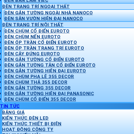
ĐÈN BÀN LÀM VIỆC
ĐÈN TRANG TRÍ NGOẠI THẤT
ĐÈN GẮN TƯỜNG NGOÀI NHÀ NANOCO
ĐÈN SÂN VƯỜN HIỆN ĐẠI NANOCO
ĐÈN TRANG TRÍ NỘI THẤT
ĐÈN CHÙM CỔ ĐIỂN EUROTO
ĐÈN CHÙM NẾN EUROTO
ĐÈN ỐP TRẦN CỔ ĐIỂN EUROTO
ĐÈN ỐP TRẦN TRANG TRÍ EUROTO
ĐÈN CÂY ĐỨNG EUROTO
ĐÈN GẮN TƯỜNG CỔ ĐIỂN EUROTO
ĐÈN GẮN TƯỜNG TÂN CỔ ĐIỂN EUROTO
ĐÈN GẮN TƯỜNG HIỆN ĐẠI EUROTO
ĐÈN CHÙM PHA LÊ 355 DECOR
ĐÈN CHÙM THẢ 355 DECOR
ĐÈN GẮN TƯỜNG 355 DECOR
ĐÈN GẮN TƯỜNG HIỆN ĐẠI PANASONIC
ĐÈN CHÙM CỔ ĐIỂN 355 DECOR
TIN TỨC
BẢNG GIÁ
KIẾN THỨC ĐÈN LED
KIẾN THỨC THIẾT BỊ ĐIỆN
HOẠT ĐỘNG CÔNG TY