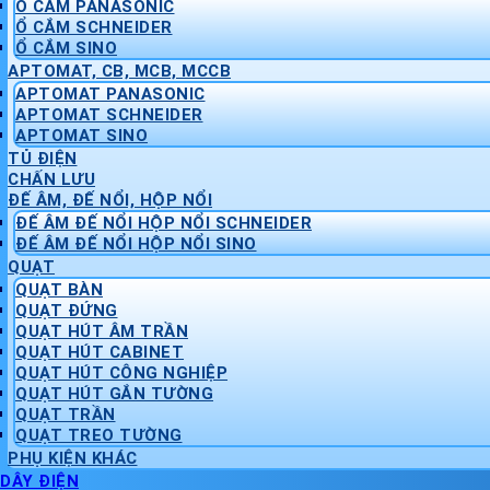
Ổ CẮM PANASONIC
Ổ CẮM SCHNEIDER
Ổ CẮM SINO
APTOMAT, CB, MCB, MCCB
APTOMAT PANASONIC
APTOMAT SCHNEIDER
APTOMAT SINO
TỦ ĐIỆN
CHẤN LƯU
ĐẾ ÂM, ĐẾ NỔI, HỘP NỔI
ĐẾ ÂM ĐẾ NỔI HỘP NỔI SCHNEIDER
ĐẾ ÂM ĐẾ NỔI HỘP NỔI SINO
QUẠT
QUẠT BÀN
QUẠT ĐỨNG
QUẠT HÚT ÂM TRẦN
QUẠT HÚT CABINET
QUẠT HÚT CÔNG NGHIỆP
QUẠT HÚT GẮN TƯỜNG
QUẠT TRẦN
QUẠT TREO TƯỜNG
PHỤ KIỆN KHÁC
DÂY ĐIỆN