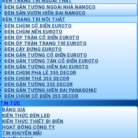
ĐÈN TRANG TRÍ NGOẠI THẤT
ĐÈN GẮN TƯỜNG NGOÀI NHÀ NANOCO
ĐÈN SÂN VƯỜN HIỆN ĐẠI NANOCO
ĐÈN TRANG TRÍ NỘI THẤT
ĐÈN CHÙM CỔ ĐIỂN EUROTO
ĐÈN CHÙM NẾN EUROTO
ĐÈN ỐP TRẦN CỔ ĐIỂN EUROTO
ĐÈN ỐP TRẦN TRANG TRÍ EUROTO
ĐÈN CÂY ĐỨNG EUROTO
ĐÈN GẮN TƯỜNG CỔ ĐIỂN EUROTO
ĐÈN GẮN TƯỜNG TÂN CỔ ĐIỂN EUROTO
ĐÈN GẮN TƯỜNG HIỆN ĐẠI EUROTO
ĐÈN CHÙM PHA LÊ 355 DECOR
ĐÈN CHÙM THẢ 355 DECOR
ĐÈN GẮN TƯỜNG 355 DECOR
ĐÈN GẮN TƯỜNG HIỆN ĐẠI PANASONIC
ĐÈN CHÙM CỔ ĐIỂN 355 DECOR
TIN TỨC
BẢNG GIÁ
KIẾN THỨC ĐÈN LED
KIẾN THỨC THIẾT BỊ ĐIỆN
HOẠT ĐỘNG CÔNG TY
TIN KHUYẾN MÃI