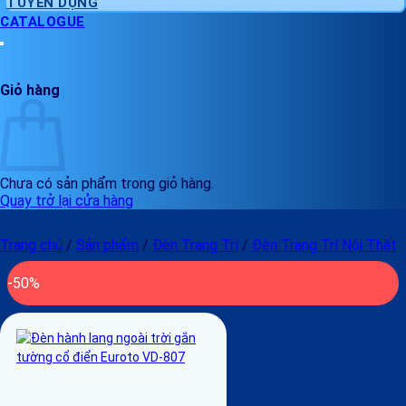
TUYỂN DỤNG
CATALOGUE
Giỏ hàng
Chưa có sản phẩm trong giỏ hàng.
Quay trở lại cửa hàng
Trang chủ
/
Sản phẩm
/
Đèn Trang Trí
/
Đèn Trang Trí Nội Thất
-50%