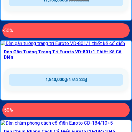
17,900,000
₫
/
35,800,000
₫
-50%
Đèn Gắn Tường Trang Trí Euroto VD-801/1 Thiết Kế Cổ
Điển
1,840,000
₫
/
3,680,000
₫
-50%
Đèn Chùm Phong Cách Cổ Điển Euroto CD-184/10+5