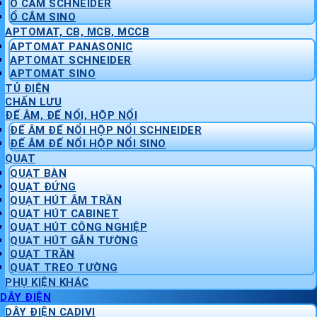
Ổ CẮM SCHNEIDER
Ổ CẮM SINO
APTOMAT, CB, MCB, MCCB
APTOMAT PANASONIC
APTOMAT SCHNEIDER
APTOMAT SINO
TỦ ĐIỆN
CHẤN LƯU
ĐẾ ÂM, ĐẾ NỔI, HỘP NỔI
ĐẾ ÂM ĐẾ NỔI HỘP NỔI SCHNEIDER
ĐẾ ÂM ĐẾ NỔI HỘP NỔI SINO
QUẠT
QUẠT BÀN
QUẠT ĐỨNG
QUẠT HÚT ÂM TRẦN
QUẠT HÚT CABINET
QUẠT HÚT CÔNG NGHIỆP
QUẠT HÚT GẮN TƯỜNG
QUẠT TRẦN
QUẠT TREO TƯỜNG
PHỤ KIỆN KHÁC
DÂY ĐIỆN
DÂY ĐIỆN CADIVI