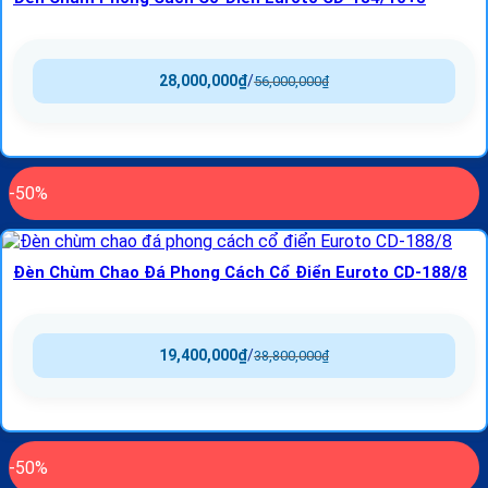
28,000,000
₫
/
56,000,000
₫
-50%
Đèn Chùm Chao Đá Phong Cách Cổ Điển Euroto CD-188/8
19,400,000
₫
/
38,800,000
₫
-50%