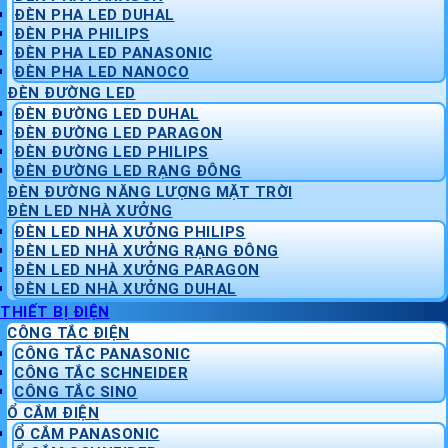
ĐÈN PHA LED DUHAL
ĐÈN PHA PHILIPS
ĐÈN PHA LED PANASONIC
ĐÈN PHA LED NANOCO
ĐÈN ĐƯỜNG LED
ĐÈN ĐƯỜNG LED DUHAL
ĐÈN ĐƯỜNG LED PARAGON
ĐÈN ĐƯỜNG LED PHILIPS
ĐÈN ĐƯỜNG LED RẠNG ĐÔNG
ĐÈN ĐƯỜNG NĂNG LƯỢNG MẶT TRỜI
ĐÈN LED NHÀ XƯỞNG
ĐÈN LED NHÀ XƯỞNG PHILIPS
ĐÈN LED NHÀ XƯỞNG RẠNG ĐÔNG
ĐÈN LED NHÀ XƯỞNG PARAGON
ĐÈN LED NHÀ XƯỞNG DUHAL
THIẾT BỊ ĐIỆN
CÔNG TẮC ĐIỆN
CÔNG TẮC PANASONIC
CÔNG TẮC SCHNEIDER
CÔNG TẮC SINO
Ổ CẮM ĐIỆN
Ổ CẮM PANASONIC