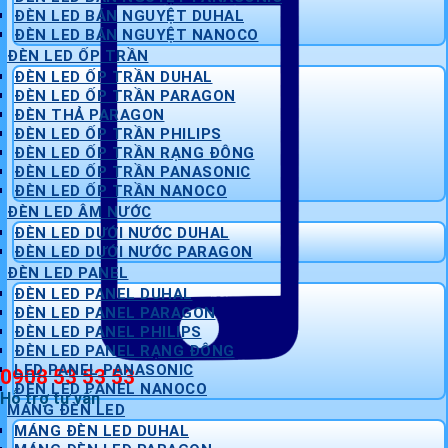
ĐÈN LED BÁN NGUYỆT DUHAL
ĐÈN LED BÁN NGUYỆT NANOCO
ĐÈN LED ỐP TRẦN
ĐÈN LED ỐP TRẦN DUHAL
ĐÈN LED ỐP TRẦN PARAGON
ĐÈN THẢ PARAGON
ĐÈN LED ỐP TRẦN PHILIPS
ĐÈN LED ỐP TRẦN RẠNG ĐÔNG
ĐÈN LED ỐP TRẦN PANASONIC
ĐÈN LED ỐP TRẦN NANOCO
ĐÈN LED ÂM NƯỚC
ĐÈN LED DƯỚI NƯỚC DUHAL
ĐÈN LED DƯỚI NƯỚC PARAGON
ĐÈN LED PANEL
ĐÈN LED PANEL DUHAL
ĐÈN LED PANEL PARAGON
ĐÈN LED PANEL PHILIPS
ĐÈN LED PANEL RẠNG ĐÔNG
LED PANEL PANASONIC
0908 53 53 53
ĐÈN LED PANEL NANOCO
Hỗ trợ tư vấn
MÁNG ĐÈN LED
MÁNG ĐÈN LED DUHAL