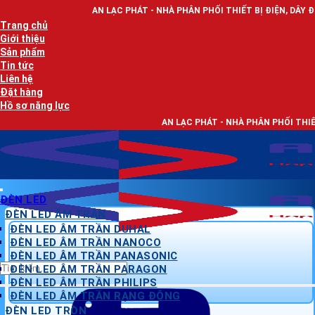
Bỏ
AN LẠC PHÁT - NHÀ PHÂN PHỐI THIẾT BỊ ĐIỆN, DÂY ĐIỆN VÀ ĐÈN LED CH
qua
Trang chủ
nội
Giới thiệu
dung
Sản phẩm
Tin tức
Liên hệ
Đặt hàng
Hồ sơ năng lực
AN LẠC PHÁT - NHÀ PHÂN PHỐI THIẾT BỊ ĐIỆN, DÂY ĐIỆ
ĐÈN LED
ĐÈN LED ÂM TRẦN
ĐÈN LED ÂM TRẦN DUHAL
ĐÈN LED ÂM TRẦN NANOCO
ĐÈN LED ÂM TRẦN PANASONIC
Tìm
ĐÈN LED ÂM TRẦN PARAGON
kiếm:
ĐÈN LED ÂM TRẦN PHILIPS
ĐÈN LED ÂM TRẦN RẠNG ĐÔNG
ĐÈN LED TRÒN