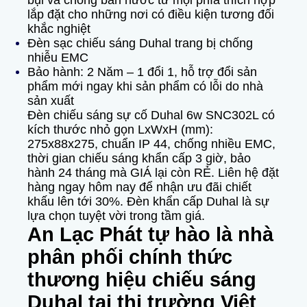
bụi và chống bắn nước từ mọi phía thích hợp
lắp đặt cho những nơi có điều kiện tương đối
khắc nghiệt
Đèn sạc chiếu sáng Duhal trang bị chống
nhiễu EMC
Bảo hành: 2 Năm – 1 đổi 1, hỗ trợ đổi sản
phẩm mới ngay khi sản phẩm có lỗi do nhà
sản xuất
Đèn chiếu sáng sự cố Duhal 6w SNC302L có
kích thước nhỏ gọn LxWxH (mm):
275x88x275, chuẩn IP 44, chống nhiều EMC,
thời gian chiếu sáng khẩn cấp 3 giờ, bảo
hành 24 tháng mà GIÁ lại còn RẺ. Liên hệ đặt
hàng ngay hôm nay để nhận ưu đãi chiết
khấu lên tới 30%. Đèn khẩn cấp Duhal là sự
lựa chọn tuyệt vời trong tầm giá.
An Lạc Phát tự hào là nhà
phân phối chính thức
thương hiệu chiếu sáng
Duhal tại thị trường Việt