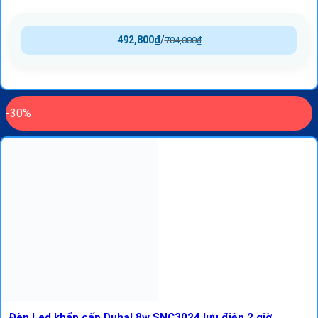
492,800
₫
/
704,000
₫
-30%
Đèn Led khẩn cấp Duhal 8w SNC3024 lưu điện 2 giờ