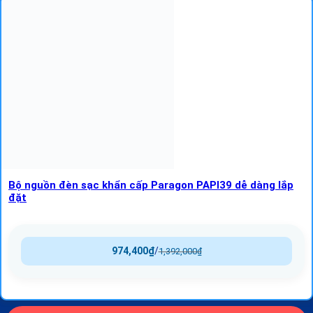
Bộ nguồn đèn sạc khẩn cấp Paragon PAPI39 dễ dàng lắp
đặt
974,400
₫
/
1,392,000
₫