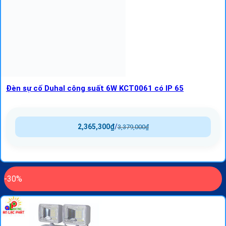
Đèn sự cố Duhal công suất 6W KCT0061 có IP 65
2,365,300
₫
/
3,379,000
₫
-30%