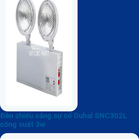
Đèn chiếu sáng sự cố Duhal SNC302L
công suất 3w