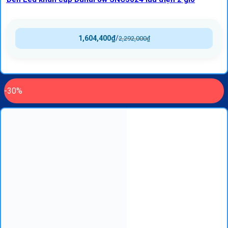
1,604,400
₫
/
2,292,000
₫
-30%