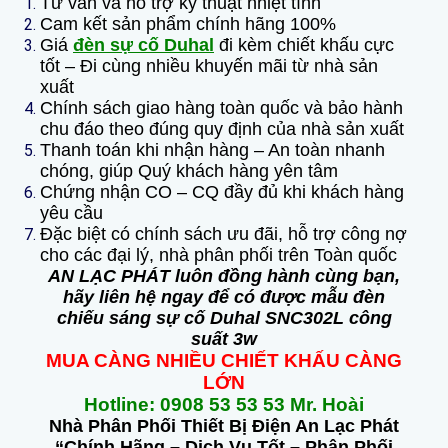
Tư vấn và hỗ trợ kỹ thuật nhiệt tình
Cam kết sản phẩm chính hãng 100%
Giá
đèn sự cố Duhal
đi kèm chiết khấu cực
tốt – Đi cùng nhiều khuyến mãi từ nhà sản
xuất
Chính sách giao hàng toàn quốc và bảo hành
chu đáo theo đúng quy định của nhà sản xuất
Thanh toán khi nhận hàng – An toàn nhanh
chóng, giúp Quý khách hàng yên tâm
Chứng nhận CO – CQ đầy đủ khi khách hàng
yêu cầu
Đặc biệt có chính sách ưu đãi, hỗ trợ công nợ
cho các đại lý, nhà phân phối trên Toàn quốc
AN LẠC PHÁT luôn đồng hành cùng bạn,
hãy liên hệ ngay để có được mẫu đèn
chiếu sáng sự cố Duhal SNC302L công
suất 3w
MUA CÀNG NHIỀU CHIẾT KHẤU CÀNG
LỚN
Hotline: 0908 53 53 53 Mr. Hoài
Nhà Phân Phối Thiết Bị Điện An Lạc Phát
“Chính Hãng – Dịch Vụ Tốt – Phân Phối