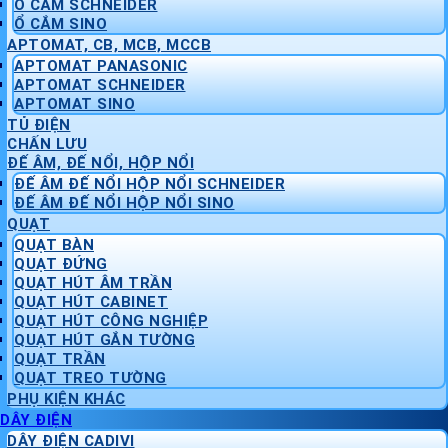
Ổ CẮM SCHNEIDER
Ổ CẮM SINO
APTOMAT, CB, MCB, MCCB
APTOMAT PANASONIC
APTOMAT SCHNEIDER
APTOMAT SINO
TỦ ĐIỆN
CHẤN LƯU
ĐẾ ÂM, ĐẾ NỔI, HỘP NỔI
ĐẾ ÂM ĐẾ NỔI HỘP NỔI SCHNEIDER
ĐẾ ÂM ĐẾ NỔI HỘP NỔI SINO
QUẠT
QUẠT BÀN
QUẠT ĐỨNG
QUẠT HÚT ÂM TRẦN
QUẠT HÚT CABINET
QUẠT HÚT CÔNG NGHIỆP
QUẠT HÚT GẮN TƯỜNG
QUẠT TRẦN
QUẠT TREO TƯỜNG
PHỤ KIỆN KHÁC
DÂY ĐIỆN
DÂY ĐIỆN CADIVI