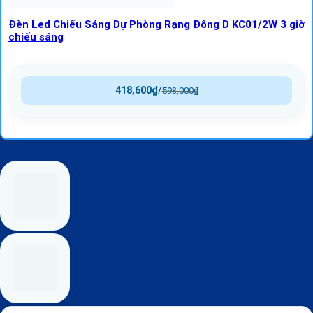
Đèn Led Chiếu Sáng Dự Phòng Rạng Đông D KC01/2W 3 giờ
chiếu sáng
418,600
₫
/
598,000
₫