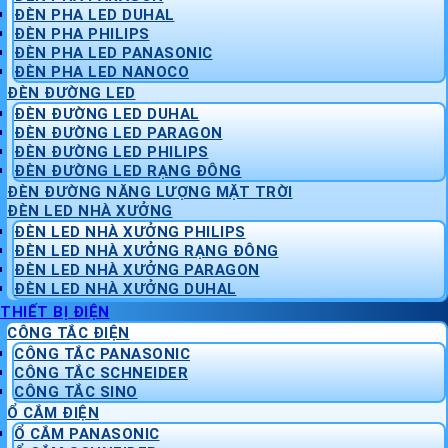
ĐÈN PHA LED DUHAL
ĐÈN PHA PHILIPS
ĐÈN PHA LED PANASONIC
ĐÈN PHA LED NANOCO
ĐÈN ĐƯỜNG LED
ĐÈN ĐƯỜNG LED DUHAL
ĐÈN ĐƯỜNG LED PARAGON
ĐÈN ĐƯỜNG LED PHILIPS
ĐÈN ĐƯỜNG LED RẠNG ĐÔNG
ĐÈN ĐƯỜNG NĂNG LƯỢNG MẶT TRỜI
ĐÈN LED NHÀ XƯỞNG
ĐÈN LED NHÀ XƯỞNG PHILIPS
ĐÈN LED NHÀ XƯỞNG RẠNG ĐÔNG
ĐÈN LED NHÀ XƯỞNG PARAGON
ĐÈN LED NHÀ XƯỞNG DUHAL
THIẾT BỊ ĐIỆN
CÔNG TẮC ĐIỆN
CÔNG TẮC PANASONIC
CÔNG TẮC SCHNEIDER
CÔNG TẮC SINO
Ổ CẮM ĐIỆN
Ổ CẮM PANASONIC