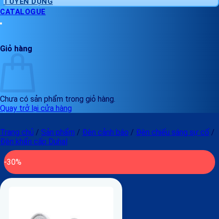
TUYỂN DỤNG
CATALOGUE
Giỏ hàng
Chưa có sản phẩm trong giỏ hàng.
Quay trở lại cửa hàng
Trang chủ
/
Sản phẩm
/
Đèn cảnh báo
/
Đèn chiếu sáng sự cố
/
Đèn khẩn cấp Duhal
-30%