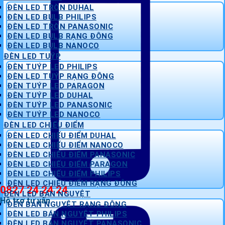
ĐÈN LED TRÒN DUHAL
ĐÈN LED BULB PHILIPS
ĐÈN LED TRÒN PANASONIC
ĐÈN LED BULB RẠNG ĐÔNG
ĐÈN LED BULB NANOCO
ĐÈN LED TUÝP
ĐÈN TUÝP LED PHILIPS
ĐÈN LED TUÝP RẠNG ĐÔNG
ĐÈN TUÝP LED PARAGON
ĐÈN TUÝP LED DUHAL
ĐÈN TUÝP LED PANASONIC
ĐÈN TUÝP LED NANOCO
ĐÈN LED CHIẾU ĐIỂM
ĐÈN LED CHIẾU ĐIỂM DUHAL
ĐÈN LED CHIẾU ĐIỂM NANOCO
ĐÈN LED CHIẾU ĐIỂM PANASONIC
ĐÈN LED CHIẾU ĐIỂM PARAGON
ĐÈN LED CHIẾU ĐIỂM PHILIPS
ĐÈN LED CHIẾU ĐIỂM RẠNG ĐÔNG
0827 24 24 24
ĐÈN LED BÁN NGUYỆT
Hỗ trợ tư vấn
ĐÈN BÁN NGUYỆT RẠNG ĐÔNG
ĐÈN LED BÁN NGUYỆT PHILIPS
ĐÈN LED BÁN NGUYỆT PANASONIC