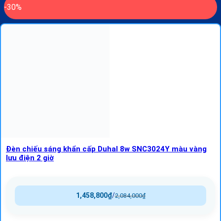
-30%
Đèn chiếu sáng khẩn cấp Duhal 8w SNC3024Y màu vàng
lưu điện 2 giờ
1,458,800
₫
/
2,084,000
₫