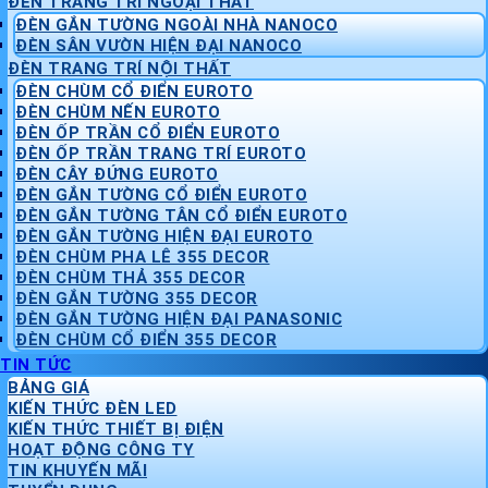
ĐÈN TRANG TRÍ NGOẠI THẤT
ĐÈN GẮN TƯỜNG NGOÀI NHÀ NANOCO
ĐÈN SÂN VƯỜN HIỆN ĐẠI NANOCO
ĐÈN TRANG TRÍ NỘI THẤT
ĐÈN CHÙM CỔ ĐIỂN EUROTO
ĐÈN CHÙM NẾN EUROTO
ĐÈN ỐP TRẦN CỔ ĐIỂN EUROTO
ĐÈN ỐP TRẦN TRANG TRÍ EUROTO
ĐÈN CÂY ĐỨNG EUROTO
ĐÈN GẮN TƯỜNG CỔ ĐIỂN EUROTO
ĐÈN GẮN TƯỜNG TÂN CỔ ĐIỂN EUROTO
ĐÈN GẮN TƯỜNG HIỆN ĐẠI EUROTO
ĐÈN CHÙM PHA LÊ 355 DECOR
ĐÈN CHÙM THẢ 355 DECOR
ĐÈN GẮN TƯỜNG 355 DECOR
ĐÈN GẮN TƯỜNG HIỆN ĐẠI PANASONIC
ĐÈN CHÙM CỔ ĐIỂN 355 DECOR
TIN TỨC
BẢNG GIÁ
KIẾN THỨC ĐÈN LED
KIẾN THỨC THIẾT BỊ ĐIỆN
HOẠT ĐỘNG CÔNG TY
TIN KHUYẾN MÃI