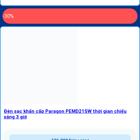
-30%
Đèn sạc khẩn cấp Paragon PEMD21SW thời gian chiếu
sáng 3 giờ