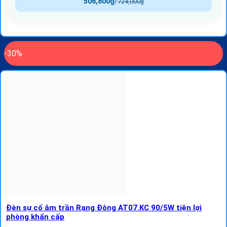
506,800
₫
/
724,000
₫
-30%
Đèn sự cố âm trần Rạng Đông AT07.KC 90/5W tiện lợi
phòng khẩn cấp