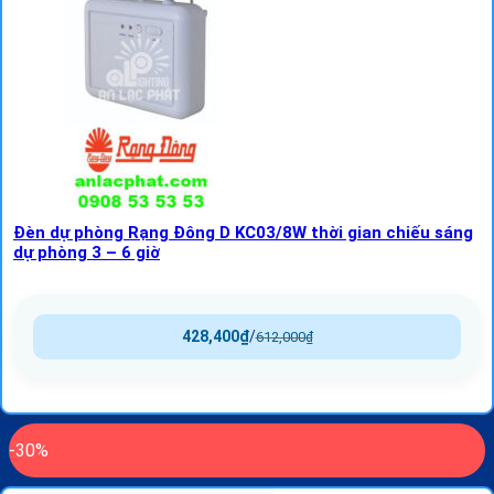
Đèn dự phòng Rạng Đông D KC03/8W thời gian chiếu sáng
dự phòng 3 – 6 giờ
428,400
₫
/
612,000
₫
-30%