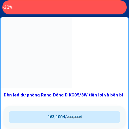
-30%
Đèn led dự phòng Rạng Đông D KC05/3W tiện lợi và bền bỉ
163,100
₫
/
233,000
₫