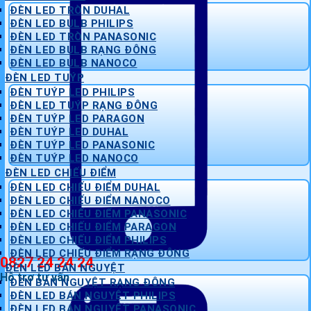
ĐÈN LED TRÒN DUHAL
ĐÈN LED BULB PHILIPS
ĐÈN LED TRÒN PANASONIC
ĐÈN LED BULB RẠNG ĐÔNG
ĐÈN LED BULB NANOCO
ĐÈN LED TUÝP
ĐÈN TUÝP LED PHILIPS
ĐÈN LED TUÝP RẠNG ĐÔNG
ĐÈN TUÝP LED PARAGON
ĐÈN TUÝP LED DUHAL
ĐÈN TUÝP LED PANASONIC
ĐÈN TUÝP LED NANOCO
ĐÈN LED CHIẾU ĐIỂM
ĐÈN LED CHIẾU ĐIỂM DUHAL
ĐÈN LED CHIẾU ĐIỂM NANOCO
ĐÈN LED CHIẾU ĐIỂM PANASONIC
ĐÈN LED CHIẾU ĐIỂM PARAGON
ĐÈN LED CHIẾU ĐIỂM PHILIPS
ĐÈN LED CHIẾU ĐIỂM RẠNG ĐÔNG
0827 24 24 24
ĐÈN LED BÁN NGUYỆT
Hỗ trợ tư vấn
ĐÈN BÁN NGUYỆT RẠNG ĐÔNG
ĐÈN LED BÁN NGUYỆT PHILIPS
ĐÈN LED BÁN NGUYỆT PANASONIC