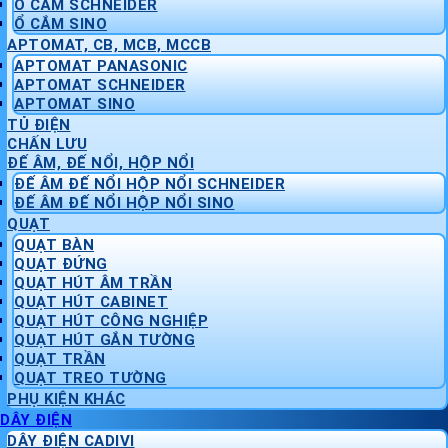
Ổ CẮM SCHNEIDER
Ổ CẮM SINO
APTOMAT, CB, MCB, MCCB
APTOMAT PANASONIC
APTOMAT SCHNEIDER
APTOMAT SINO
TỦ ĐIỆN
CHẤN LƯU
ĐẾ ÂM, ĐẾ NỔI, HỘP NỔI
ĐẾ ÂM ĐẾ NỔI HỘP NỔI SCHNEIDER
ĐẾ ÂM ĐẾ NỔI HỘP NỔI SINO
QUẠT
QUẠT BÀN
QUẠT ĐỨNG
QUẠT HÚT ÂM TRẦN
QUẠT HÚT CABINET
QUẠT HÚT CÔNG NGHIỆP
QUẠT HÚT GẮN TƯỜNG
QUẠT TRẦN
QUẠT TREO TƯỜNG
PHỤ KIỆN KHÁC
DÂY ĐIỆN
DÂY ĐIỆN CADIVI