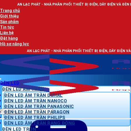
Bỏ
 PHÁT - NHÀ PHÂN PHỐI THIẾT BỊ ĐIỆN, DÂY ĐIỆN VÀ ĐÈN LED CHIẾU SÁNG
qua
Trang chủ
nội
Giới thiệu
dung
Sản phẩm
Tin tức
Liên hệ
Đặt hàng
Hồ sơ năng lực
N LẠC PHÁT - NHÀ PHÂN PHỐI THIẾT BỊ ĐIỆN, DÂY ĐIỆN VÀ ĐÈN LED CHIẾU
ĐÈN LED
ĐÈN LED ÂM TRẦN
ĐÈN LED ÂM TRẦN DUHAL
ĐÈN LED ÂM TRẦN NANOCO
ĐÈN LED ÂM TRẦN PANASONIC
Tìm
ĐÈN LED ÂM TRẦN PARAGON
kiếm:
ĐÈN LED ÂM TRẦN PHILIPS
ĐÈN LED ÂM TRẦN RẠNG ĐÔNG
ĐÈN LED TRÒN