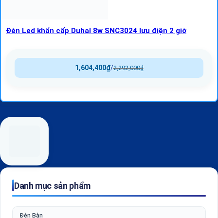
Đèn Led khẩn cấp Duhal 8w SNC3024 lưu điện 2 giờ
1,604,400
₫
/
2,292,000
₫
Danh mục sản phẩm
Đèn Bàn