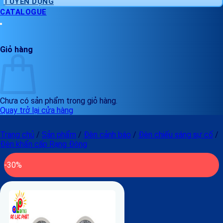
TUYỂN DỤNG
CATALOGUE
Giỏ hàng
Chưa có sản phẩm trong giỏ hàng.
Quay trở lại cửa hàng
Trang chủ
/
Sản phẩm
/
Đèn cảnh báo
/
Đèn chiếu sáng sự cố
/
Đèn khẩn cấp Rạng Đông
-30%