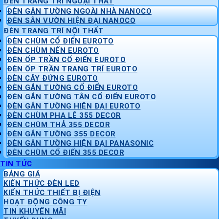
ĐÈN TRANG TRÍ NGOẠI THẤT
ĐÈN GẮN TƯỜNG NGOÀI NHÀ NANOCO
ĐÈN SÂN VƯỜN HIỆN ĐẠI NANOCO
ĐÈN TRANG TRÍ NỘI THẤT
ĐÈN CHÙM CỔ ĐIỂN EUROTO
ĐÈN CHÙM NẾN EUROTO
ĐÈN ỐP TRẦN CỔ ĐIỂN EUROTO
ĐÈN ỐP TRẦN TRANG TRÍ EUROTO
ĐÈN CÂY ĐỨNG EUROTO
ĐÈN GẮN TƯỜNG CỔ ĐIỂN EUROTO
ĐÈN GẮN TƯỜNG TÂN CỔ ĐIỂN EUROTO
ĐÈN GẮN TƯỜNG HIỆN ĐẠI EUROTO
ĐÈN CHÙM PHA LÊ 355 DECOR
ĐÈN CHÙM THẢ 355 DECOR
ĐÈN GẮN TƯỜNG 355 DECOR
ĐÈN GẮN TƯỜNG HIỆN ĐẠI PANASONIC
ĐÈN CHÙM CỔ ĐIỂN 355 DECOR
TIN TỨC
BẢNG GIÁ
KIẾN THỨC ĐÈN LED
KIẾN THỨC THIẾT BỊ ĐIỆN
HOẠT ĐỘNG CÔNG TY
TIN KHUYẾN MÃI