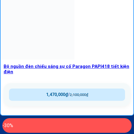
Bộ nguồn đèn chiếu sáng sự cố Paragon PAPI418 tiết kiện
điện
1,470,000
₫
/
2,100,000
₫
-30%