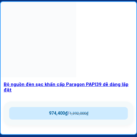
Bộ nguồn đèn sạc khẩn cấp Paragon PAPI39 dễ dàng lắp
đặt
974,400
₫
/
1,392,000
₫