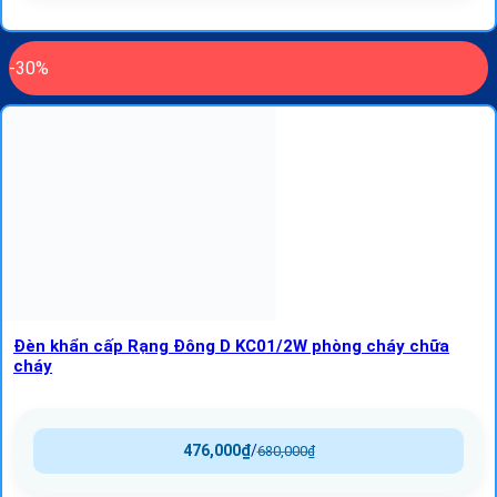
-30%
Đèn khẩn cấp Rạng Đông D KC01/2W phòng cháy chữa
cháy
476,000
₫
/
680,000
₫