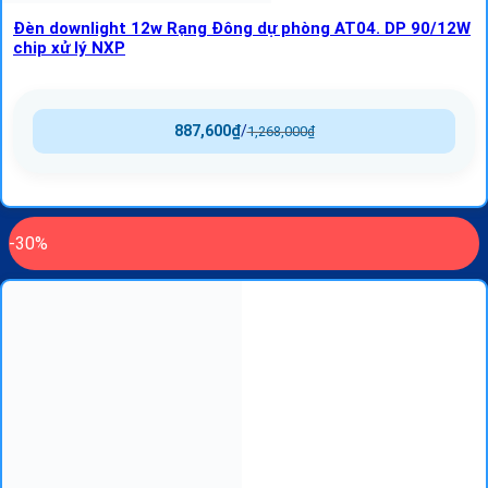
Đèn downlight 12w Rạng Đông dự phòng AT04. DP 90/12W
chip xử lý NXP
887,600
₫
/
1,268,000
₫
-30%