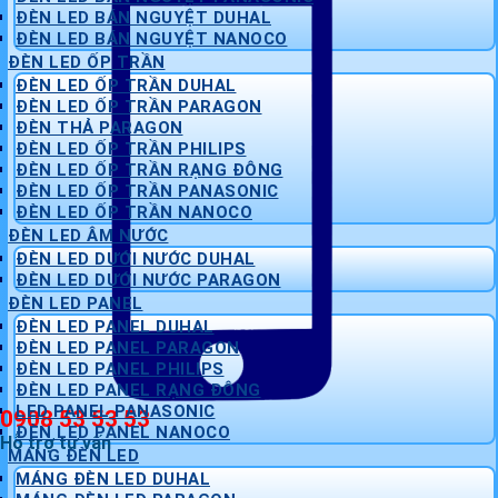
ĐÈN LED BÁN NGUYỆT DUHAL
ĐÈN LED BÁN NGUYỆT NANOCO
ĐÈN LED ỐP TRẦN
ĐÈN LED ỐP TRẦN DUHAL
ĐÈN LED ỐP TRẦN PARAGON
ĐÈN THẢ PARAGON
ĐÈN LED ỐP TRẦN PHILIPS
ĐÈN LED ỐP TRẦN RẠNG ĐÔNG
ĐÈN LED ỐP TRẦN PANASONIC
ĐÈN LED ỐP TRẦN NANOCO
ĐÈN LED ÂM NƯỚC
ĐÈN LED DƯỚI NƯỚC DUHAL
ĐÈN LED DƯỚI NƯỚC PARAGON
ĐÈN LED PANEL
ĐÈN LED PANEL DUHAL
ĐÈN LED PANEL PARAGON
ĐÈN LED PANEL PHILIPS
ĐÈN LED PANEL RẠNG ĐÔNG
LED PANEL PANASONIC
0908 53 53 53
ĐÈN LED PANEL NANOCO
Hỗ trợ tư vấn
MÁNG ĐÈN LED
MÁNG ĐÈN LED DUHAL