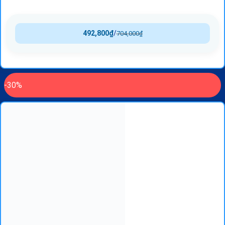
492,800
₫
/
704,000
₫
-30%