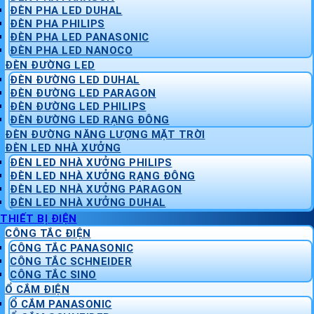
ĐÈN PHA LED DUHAL
ĐÈN PHA PHILIPS
ĐÈN PHA LED PANASONIC
ĐÈN PHA LED NANOCO
ĐÈN ĐƯỜNG LED
ĐÈN ĐƯỜNG LED DUHAL
ĐÈN ĐƯỜNG LED PARAGON
ĐÈN ĐƯỜNG LED PHILIPS
ĐÈN ĐƯỜNG LED RẠNG ĐÔNG
ĐÈN ĐƯỜNG NĂNG LƯỢNG MẶT TRỜI
ĐÈN LED NHÀ XƯỞNG
ĐÈN LED NHÀ XƯỞNG PHILIPS
ĐÈN LED NHÀ XƯỞNG RẠNG ĐÔNG
ĐÈN LED NHÀ XƯỞNG PARAGON
ĐÈN LED NHÀ XƯỞNG DUHAL
THIẾT BỊ ĐIỆN
CÔNG TẮC ĐIỆN
CÔNG TẮC PANASONIC
CÔNG TẮC SCHNEIDER
CÔNG TẮC SINO
Ổ CẮM ĐIỆN
Ổ CẮM PANASONIC