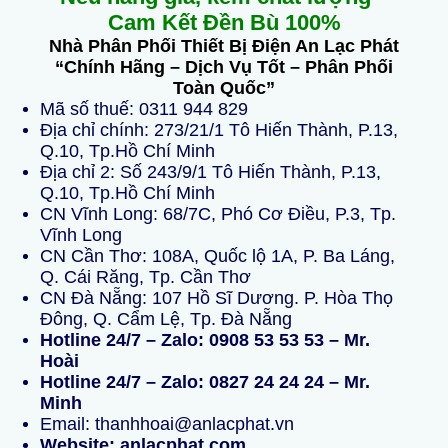
Cam Kết Đền Bù 100%
Nhà Phân Phối Thiết Bị Điện An Lạc Phát
“Chính Hãng – Dịch Vụ Tốt – Phân Phối
Toàn Quốc”
Mã số thuế: 0311 944 829
Địa chỉ chính: 273/21/1 Tô Hiến Thành, P.13,
Q.10, Tp.Hồ Chí Minh
Địa chỉ 2: Số 243/9/1 Tô Hiến Thành, P.13,
Q.10, Tp.Hồ Chí Minh
CN Vĩnh Long: 68/7C, Phó Cơ Điều, P.3, Tp.
Vĩnh Long
CN Cần Thơ: 108A, Quốc lộ 1A, P. Ba Láng,
Q. Cái Răng, Tp. Cần Thơ
CN Đà Nẵng: 107 Hồ Sĩ Dương. P. Hòa Thọ
Đông, Q. Cẩm Lệ, Tp. Đà Nẵng
Hotline 24/7 – Zalo: 0908 53 53 53 – Mr.
Hoài
Hotline 24/7 – Zalo: 0827 24 24 24 – Mr.
Minh
Email: thanhhoai@anlacphat.vn
Website: anlacphat.com