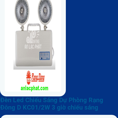
Đèn Led Chiếu Sáng Dự Phòng Rạng
Đông D KC01/2W 3 giờ chiếu sáng