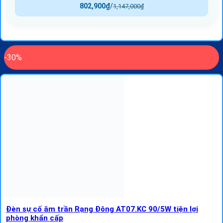
802,900
₫
/
1,147,000
₫
-30%
Đèn sự cố âm trần Rạng Đông AT07.KC 90/5W tiện lợi
phòng khẩn cấp