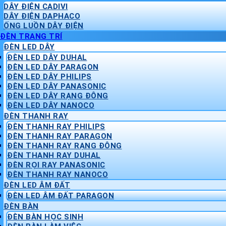
DÂY ĐIỆN CADIVI
DÂY ĐIỆN DAPHACO
ỐNG LUỒN DÂY ĐIỆN
ĐÈN TRANG TRÍ
ĐÈN LED DÂY
ĐÈN LED DÂY DUHAL
ĐÈN LED DÂY PARAGON
ĐÈN LED DÂY PHILIPS
ĐÈN LED DÂY PANASONIC
ĐÈN LED DÂY RẠNG ĐÔNG
ĐÈN LED DÂY NANOCO
ĐÈN THANH RAY
ĐÈN THANH RAY PHILIPS
ĐÈN THANH RAY PARAGON
ĐÈN THANH RAY RẠNG ĐÔNG
ĐÈN THANH RAY DUHAL
ĐÈN RỌI RAY PANASONIC
ĐÈN THANH RAY NANOCO
ĐÈN LED ÂM ĐẤT
ĐÈN LED ÂM ĐẤT PARAGON
ĐÈN BÀN
ĐÈN BÀN HỌC SINH