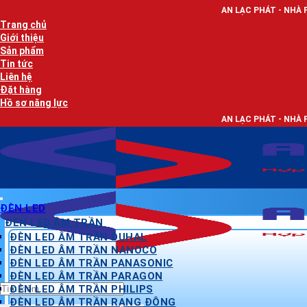
Bỏ
AN LẠC PHÁT - NHÀ PHÂN PHỐI THIẾT
qua
Trang chủ
nội
Giới thiệu
dung
Sản phẩm
Tin tức
Liên hệ
Đặt hàng
Hồ sơ năng lực
AN LẠC PHÁT - NHÀ PHÂN PHỐI THIẾT
ĐÈN LED
ĐÈN LED ÂM TRẦN
ĐÈN LED ÂM TRẦN DUHAL
ĐÈN LED ÂM TRẦN NANOCO
ĐÈN LED ÂM TRẦN PANASONIC
ĐÈN LED ÂM TRẦN PARAGON
Tìm
ĐÈN LED ÂM TRẦN PHILIPS
kiếm:
ĐÈN LED ÂM TRẦN RẠNG ĐÔNG