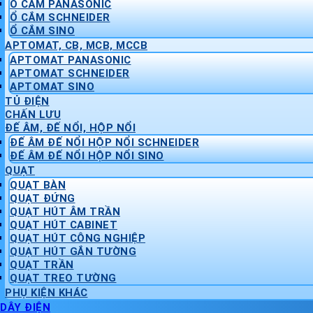
Ổ CẮM PANASONIC
Ổ CẮM SCHNEIDER
Ổ CẮM SINO
APTOMAT, CB, MCB, MCCB
APTOMAT PANASONIC
APTOMAT SCHNEIDER
APTOMAT SINO
TỦ ĐIỆN
CHẤN LƯU
ĐẾ ÂM, ĐẾ NỔI, HỘP NỔI
ĐẾ ÂM ĐẾ NỔI HỘP NỔI SCHNEIDER
ĐẾ ÂM ĐẾ NỔI HỘP NỔI SINO
QUẠT
QUẠT BÀN
QUẠT ĐỨNG
QUẠT HÚT ÂM TRẦN
QUẠT HÚT CABINET
QUẠT HÚT CÔNG NGHIỆP
QUẠT HÚT GẮN TƯỜNG
QUẠT TRẦN
QUẠT TREO TƯỜNG
PHỤ KIỆN KHÁC
DÂY ĐIỆN