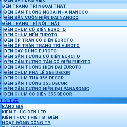
ĐÈN BÀN LÀM VIỆC
ĐÈN TRANG TRÍ NGOẠI THẤT
ĐÈN GẮN TƯỜNG NGOÀI NHÀ NANOCO
ĐÈN SÂN VƯỜN HIỆN ĐẠI NANOCO
ĐÈN TRANG TRÍ NỘI THẤT
ĐÈN CHÙM CỔ ĐIỂN EUROTO
ĐÈN CHÙM NẾN EUROTO
ĐÈN ỐP TRẦN CỔ ĐIỂN EUROTO
ĐÈN ỐP TRẦN TRANG TRÍ EUROTO
ĐÈN CÂY ĐỨNG EUROTO
ĐÈN GẮN TƯỜNG CỔ ĐIỂN EUROTO
ĐÈN GẮN TƯỜNG TÂN CỔ ĐIỂN EUROTO
ĐÈN GẮN TƯỜNG HIỆN ĐẠI EUROTO
ĐÈN CHÙM PHA LÊ 355 DECOR
ĐÈN CHÙM THẢ 355 DECOR
ĐÈN GẮN TƯỜNG 355 DECOR
ĐÈN GẮN TƯỜNG HIỆN ĐẠI PANASONIC
ĐÈN CHÙM CỔ ĐIỂN 355 DECOR
TIN TỨC
BẢNG GIÁ
KIẾN THỨC ĐÈN LED
KIẾN THỨC THIẾT BỊ ĐIỆN
HOẠT ĐỘNG CÔNG TY