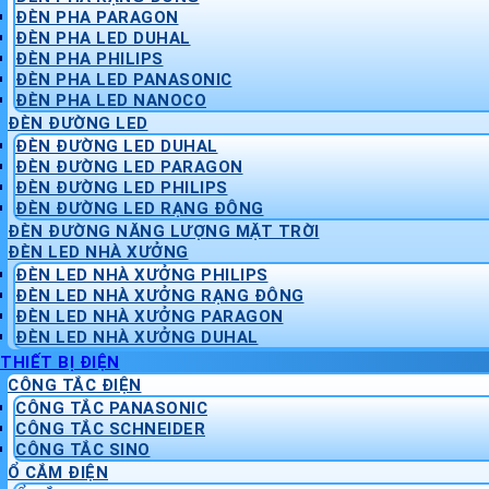
ĐÈN PHA PARAGON
ĐÈN PHA LED DUHAL
ĐÈN PHA PHILIPS
ĐÈN PHA LED PANASONIC
ĐÈN PHA LED NANOCO
ĐÈN ĐƯỜNG LED
ĐÈN ĐƯỜNG LED DUHAL
ĐÈN ĐƯỜNG LED PARAGON
ĐÈN ĐƯỜNG LED PHILIPS
ĐÈN ĐƯỜNG LED RẠNG ĐÔNG
ĐÈN ĐƯỜNG NĂNG LƯỢNG MẶT TRỜI
ĐÈN LED NHÀ XƯỞNG
ĐÈN LED NHÀ XƯỞNG PHILIPS
ĐÈN LED NHÀ XƯỞNG RẠNG ĐÔNG
ĐÈN LED NHÀ XƯỞNG PARAGON
ĐÈN LED NHÀ XƯỞNG DUHAL
THIẾT BỊ ĐIỆN
CÔNG TẮC ĐIỆN
CÔNG TẮC PANASONIC
CÔNG TẮC SCHNEIDER
CÔNG TẮC SINO
Ổ CẮM ĐIỆN