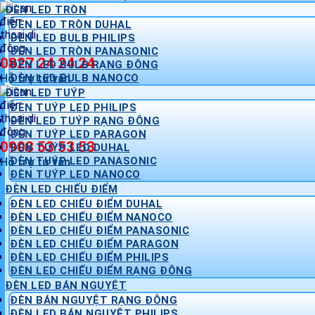
ĐÈN LED TRÒN
ĐÈN LED TRÒN DUHAL
ĐÈN LED BULB PHILIPS
ĐÈN LED TRÒN PANASONIC
0827 24 24 24
ĐÈN LED BULB RẠNG ĐÔNG
Hỗ trợ tư vấn
ĐÈN LED BULB NANOCO
ĐÈN LED TUÝP
ĐÈN TUÝP LED PHILIPS
ĐÈN LED TUÝP RẠNG ĐÔNG
ĐÈN TUÝP LED PARAGON
0908 53 53 53
ĐÈN TUÝP LED DUHAL
ĐÈN TUÝP LED PANASONIC
Hỗ trợ tư vấn
ĐÈN TUÝP LED NANOCO
ĐÈN LED CHIẾU ĐIỂM
ĐÈN LED CHIẾU ĐIỂM DUHAL
ĐÈN LED CHIẾU ĐIỂM NANOCO
ĐÈN LED CHIẾU ĐIỂM PANASONIC
ĐÈN LED CHIẾU ĐIỂM PARAGON
ĐÈN LED CHIẾU ĐIỂM PHILIPS
ĐÈN LED CHIẾU ĐIỂM RẠNG ĐÔNG
ĐÈN LED BÁN NGUYỆT
ĐÈN BÁN NGUYỆT RẠNG ĐÔNG
ĐÈN LED BÁN NGUYỆT PHILIPS