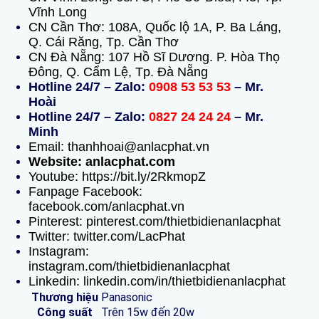
Vĩnh Long
CN Cần Thơ: 108A, Quốc lộ 1A, P. Ba Láng,
Q. Cái Răng, Tp. Cần Thơ
CN Đà Nẵng: 107 Hồ Sĩ Dương. P. Hòa Thọ
Đông, Q. Cẩm Lệ, Tp. Đà Nẵng
Hotline 24/7 – Zalo:
0908 53 53 53
– Mr.
Hoài
Hotline 24/7 – Zalo:
0827 24 24 24
– Mr.
Minh
Email: thanhhoai@anlacphat.vn
Website: anlacphat.com
Youtube: https://bit.ly/2RkmopZ
Fanpage Facebook:
facebook.com/anlacphat.vn
Pinterest: pinterest.com/thietbidienanlacphat
Twitter: twitter.com/LacPhat
Instagram:
instagram.com/thietbidienanlacphat
Linkedin: linkedin.com/in/thietbidienanlacphat
Thương hiệu
Panasonic
Công suất
Trên 15w đến 20w