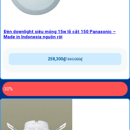
Đèn downlight siêu mỏng 15w lỗ cắt 150 Panasonic –
Made in Indonesia nguồn rời
258,300
₫
/
369,000
₫
-30%