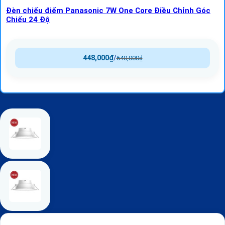
Đèn chiếu điểm Panasonic 7W One Core Điều Chỉnh Góc
Chiếu 24 Độ
448,000
₫
/
640,000
₫