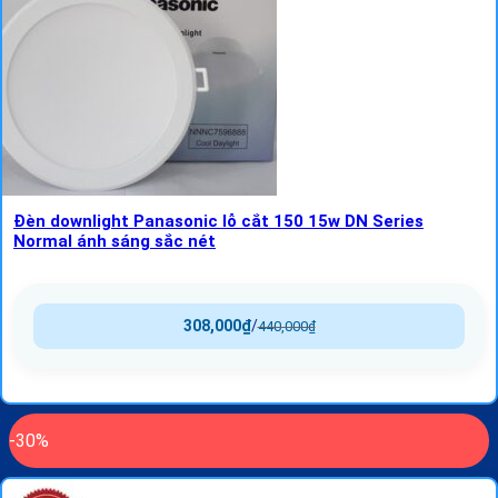
Đèn downlight Panasonic lỗ cắt 150 15w DN Series
Normal ánh sáng sắc nét
308,000
₫
/
440,000
₫
-30%