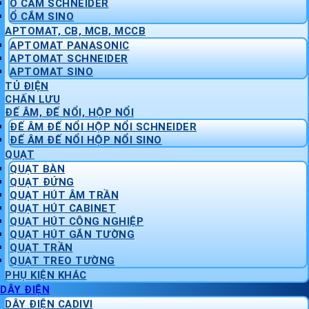
Ổ CẮM SCHNEIDER
Ổ CẮM SINO
APTOMAT, CB, MCB, MCCB
APTOMAT PANASONIC
APTOMAT SCHNEIDER
APTOMAT SINO
TỦ ĐIỆN
CHẤN LƯU
ĐẾ ÂM, ĐẾ NỔI, HỘP NỔI
ĐẾ ÂM ĐẾ NỔI HỘP NỔI SCHNEIDER
ĐẾ ÂM ĐẾ NỔI HỘP NỔI SINO
QUẠT
QUẠT BÀN
QUẠT ĐỨNG
QUẠT HÚT ÂM TRẦN
QUẠT HÚT CABINET
QUẠT HÚT CÔNG NGHIỆP
QUẠT HÚT GẮN TƯỜNG
QUẠT TRẦN
QUẠT TREO TƯỜNG
PHỤ KIỆN KHÁC
DÂY ĐIỆN
DÂY ĐIỆN CADIVI