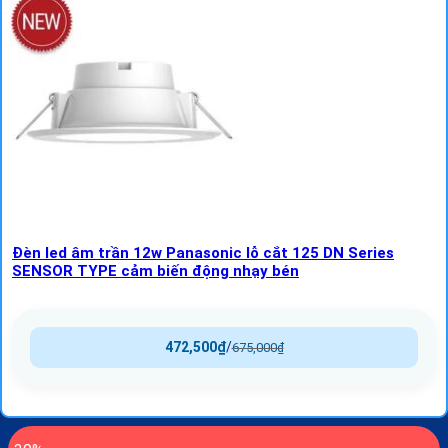
Đèn led âm trần 12w Panasonic lỗ cắt 125 DN Series
SENSOR TYPE cảm biến động nhạy bén
472,500
₫
/
675,000
₫