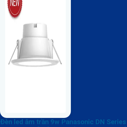
Đèn led âm trần 9w Panasonic DN Series