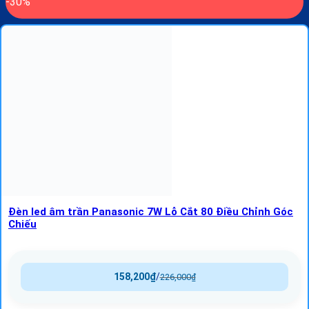
-30%
Đèn led âm trần Panasonic 7W Lỗ Cắt 80 Điều Chỉnh Góc
Chiếu
158,200
₫
/
226,000
₫