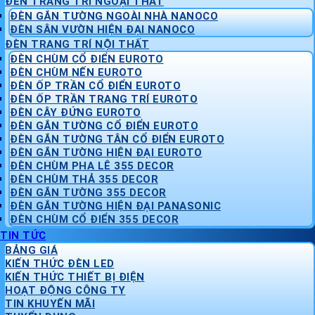
ĐÈN TRANG TRÍ NGOẠI THẤT
ĐÈN GẮN TƯỜNG NGOÀI NHÀ NANOCO
ĐÈN SÂN VƯỜN HIỆN ĐẠI NANOCO
ĐÈN TRANG TRÍ NỘI THẤT
ĐÈN CHÙM CỔ ĐIỂN EUROTO
ĐÈN CHÙM NẾN EUROTO
ĐÈN ỐP TRẦN CỔ ĐIỂN EUROTO
ĐÈN ỐP TRẦN TRANG TRÍ EUROTO
ĐÈN CÂY ĐỨNG EUROTO
ĐÈN GẮN TƯỜNG CỔ ĐIỂN EUROTO
ĐÈN GẮN TƯỜNG TÂN CỔ ĐIỂN EUROTO
ĐÈN GẮN TƯỜNG HIỆN ĐẠI EUROTO
ĐÈN CHÙM PHA LÊ 355 DECOR
ĐÈN CHÙM THẢ 355 DECOR
ĐÈN GẮN TƯỜNG 355 DECOR
ĐÈN GẮN TƯỜNG HIỆN ĐẠI PANASONIC
ĐÈN CHÙM CỔ ĐIỂN 355 DECOR
TIN TỨC
BẢNG GIÁ
KIẾN THỨC ĐÈN LED
KIẾN THỨC THIẾT BỊ ĐIỆN
HOẠT ĐỘNG CÔNG TY
TIN KHUYẾN MÃI