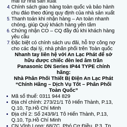
mãi từ nhà sản xuất
Chính sách giao hàng toàn quốc và bảo hành
chu đáo theo đúng quy định của nhà sản xuất
Thanh toán khi nhận hàng – An toàn nhanh
chóng, giúp Quý khách hàng yên tâm
Chứng nhận CO – CQ đầy đủ khi khách hàng
yêu cầu
Đặc biệt có chính sách ưu đãi, hỗ trợ công nợ
cho các đại lý, nhà phân phối trên Toàn quốc
Nhanh tay liên hệ với An Lạc Phát để sở
hữu được chiếc đèn led âm trần
Panasonic DN Series IP44 TYPE chính
hãng:
Nhà Phân Phối Thiết Bị Điện An Lạc Phát
“Chính Hãng – Dịch Vụ Tốt – Phân Phối
Toàn Quốc”
Mã số thuế: 0311 944 829
Địa chỉ chính: 273/21/1 Tô Hiến Thành, P.13,
Q.10, Tp.Hồ Chí Minh
Địa chỉ 2: Số 243/9/1 Tô Hiến Thành, P.13,
Q.10, Tp.Hồ Chí Minh
CN Vĩnh Long: 68/7C, Phó Cơ Điều, P.3, Tp.