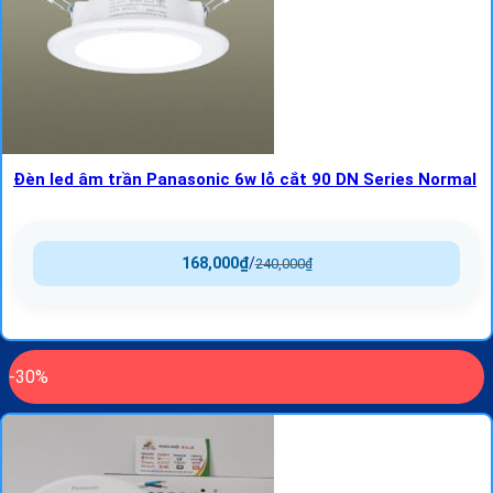
Đèn led âm trần Panasonic 6w lỗ cắt 90 DN Series Normal
168,000
₫
/
240,000
₫
-30%