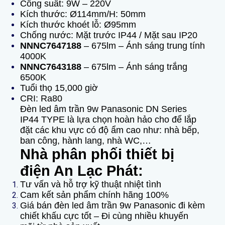
Công suất: 9W – 220V
Kích thước: Ø114mm/H: 50mm
Kích thước khoét lỗ: Ø95mm
Chống nước: Mặt trước IP44 / Mặt sau IP20
NNNC7647188
– 675lm – Ánh sáng trung tính
4000K
NNNC7643188
– 675lm – Ánh sáng trắng
6500K
Tuổi thọ 15,000 giờ
CRI: Ra80
Đèn led âm trần 9w Panasonic DN Series
IP44 TYPE là lựa chọn hoàn hảo cho để lắp
đặt các khu vực có độ ẩm cao như: nhà bếp,
ban công, hành lang, nhà WC,…
Nhà phân p
hối thiết bị
điện An Lạc Phát:
Tư vấn và hỗ trợ kỹ thuật nhiệt tình
Cam kết sản phẩm chính hãng 100%
Giá bán đèn led âm trần 9w Panasonic đi kèm
chiết khấu cực tốt – Đi cùng nhiều khuyến