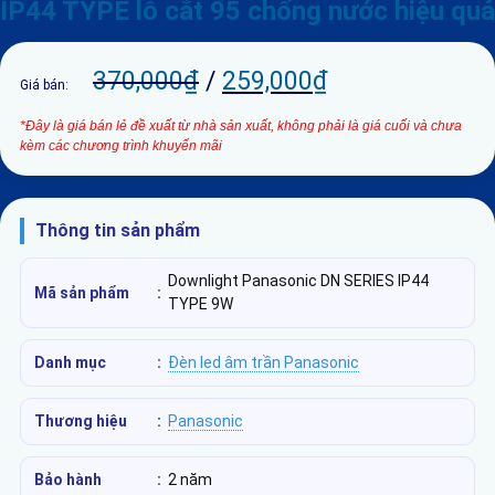
IP44 TYPE lỗ cắt 95 chống nước hiệu quả
370,000
₫
/
259,000
₫
Giá bán:
*Đây là giá bán lẻ đề xuất từ nhà sản xuất, không phải là giá cuối và chưa
kèm các chương trình khuyến mãi
Thông tin sản phẩm
Downlight Panasonic DN SERIES IP44
Mã sản phẩm
:
TYPE 9W
Danh mục
:
Đèn led âm trần Panasonic
Thương hiệu
:
Panasonic
Bảo hành
:
2 năm