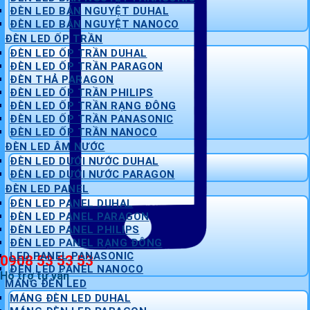
ĐÈN LED BÁN NGUYỆT DUHAL
ĐÈN LED BÁN NGUYỆT NANOCO
ĐÈN LED ỐP TRẦN
ĐÈN LED ỐP TRẦN DUHAL
ĐÈN LED ỐP TRẦN PARAGON
ĐÈN THẢ PARAGON
ĐÈN LED ỐP TRẦN PHILIPS
ĐÈN LED ỐP TRẦN RẠNG ĐÔNG
ĐÈN LED ỐP TRẦN PANASONIC
ĐÈN LED ỐP TRẦN NANOCO
ĐÈN LED ÂM NƯỚC
ĐÈN LED DƯỚI NƯỚC DUHAL
ĐÈN LED DƯỚI NƯỚC PARAGON
ĐÈN LED PANEL
ĐÈN LED PANEL DUHAL
ĐÈN LED PANEL PARAGON
ĐÈN LED PANEL PHILIPS
ĐÈN LED PANEL RẠNG ĐÔNG
LED PANEL PANASONIC
0908 53 53 53
ĐÈN LED PANEL NANOCO
Hỗ trợ tư vấn
MÁNG ĐÈN LED
MÁNG ĐÈN LED DUHAL