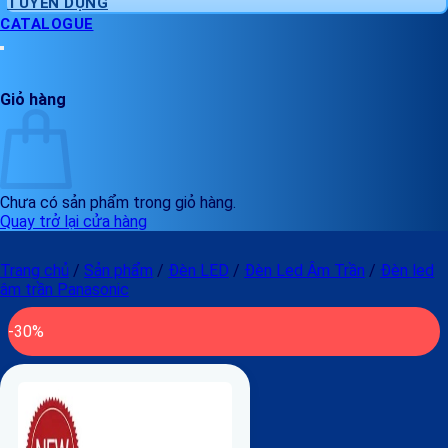
TUYỂN DỤNG
CATALOGUE
Giỏ hàng
Chưa có sản phẩm trong giỏ hàng.
Quay trở lại cửa hàng
Trang chủ
/
Sản phẩm
/
Đèn LED
/
Đèn Led Âm Trần
/
Đèn led
âm trần Panasonic
-30%