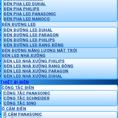
ĐÈN PHA LED DUHAL
ĐÈN PHA PHILIPS
ĐÈN PHA LED PANASONIC
ĐÈN PHA LED NANOCO
ĐÈN ĐƯỜNG LED
ĐÈN ĐƯỜNG LED DUHAL
ĐÈN ĐƯỜNG LED PARAGON
ĐÈN ĐƯỜNG LED PHILIPS
ĐÈN ĐƯỜNG LED RẠNG ĐÔNG
ĐÈN ĐƯỜNG NĂNG LƯỢNG MẶT TRỜI
ĐÈN LED NHÀ XƯỞNG
ĐÈN LED NHÀ XƯỞNG PHILIPS
ĐÈN LED NHÀ XƯỞNG RẠNG ĐÔNG
ĐÈN LED NHÀ XƯỞNG PARAGON
ĐÈN LED NHÀ XƯỞNG DUHAL
THIẾT BỊ ĐIỆN
CÔNG TẮC ĐIỆN
CÔNG TẮC PANASONIC
CÔNG TẮC SCHNEIDER
CÔNG TẮC SINO
Ổ CẮM ĐIỆN
Ổ CẮM PANASONIC