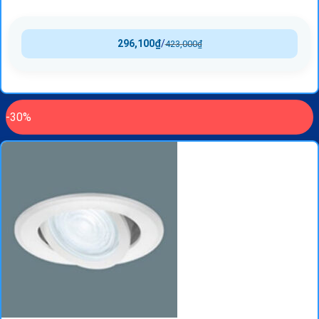
296,100
₫
/
423,000
₫
-30%