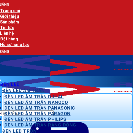
Bỏ
AN LẠC PHÁ
qua
Trang chủ
nội
Giới thiệu
dung
Sản phẩm
Tin tức
Liên hệ
Đặt hàng
Hồ sơ năng lực
AN LẠC PHÁ
ĐÈN LED
ĐÈN LED ÂM TRẦN
ĐÈN LED ÂM TRẦN DUHAL
ĐÈN LED ÂM TRẦN NANOCO
ĐÈN LED ÂM TRẦN PANASONIC
Tìm
ĐÈN LED ÂM TRẦN PARAGON
kiếm:
ĐÈN LED ÂM TRẦN PHILIPS
ĐÈN LED ÂM TRẦN RẠNG ĐÔNG
ĐÈN LED TRÒN