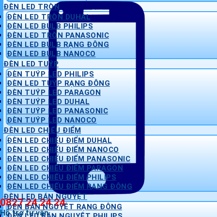
ĐÈN LED TRÒN
ĐÈN LED TRÒN DUHAL
ĐÈN LED BULB PHILIPS
ĐÈN LED TRÒN PANASONIC
ĐÈN LED BULB RẠNG ĐÔNG
ĐÈN LED BULB NANOCO
ĐÈN LED TUÝP
ĐÈN TUÝP LED PHILIPS
ĐÈN LED TUÝP RẠNG ĐÔNG
ĐÈN TUÝP LED PARAGON
ĐÈN TUÝP LED DUHAL
ĐÈN TUÝP LED PANASONIC
ĐÈN TUÝP LED NANOCO
ĐÈN LED CHIẾU ĐIỂM
ĐÈN LED CHIẾU ĐIỂM DUHAL
ĐÈN LED CHIẾU ĐIỂM NANOCO
ĐÈN LED CHIẾU ĐIỂM PANASONIC
ĐÈN LED CHIẾU ĐIỂM PARAGON
ĐÈN LED CHIẾU ĐIỂM PHILIPS
ĐÈN LED CHIẾU ĐIỂM RẠNG ĐÔNG
ĐÈN LED BÁN NGUYỆT
0827 24 24 24
ĐÈN BÁN NGUYỆT RẠNG ĐÔNG
Hỗ trợ tư vấn
ĐÈN LED BÁN NGUYỆT PHILIPS