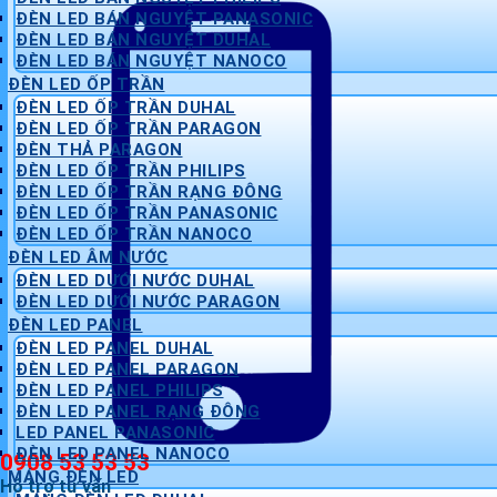
ĐÈN LED BÁN NGUYỆT PANASONIC
ĐÈN LED BÁN NGUYỆT DUHAL
ĐÈN LED BÁN NGUYỆT NANOCO
ĐÈN LED ỐP TRẦN
ĐÈN LED ỐP TRẦN DUHAL
ĐÈN LED ỐP TRẦN PARAGON
ĐÈN THẢ PARAGON
ĐÈN LED ỐP TRẦN PHILIPS
ĐÈN LED ỐP TRẦN RẠNG ĐÔNG
ĐÈN LED ỐP TRẦN PANASONIC
ĐÈN LED ỐP TRẦN NANOCO
ĐÈN LED ÂM NƯỚC
ĐÈN LED DƯỚI NƯỚC DUHAL
ĐÈN LED DƯỚI NƯỚC PARAGON
ĐÈN LED PANEL
ĐÈN LED PANEL DUHAL
ĐÈN LED PANEL PARAGON
ĐÈN LED PANEL PHILIPS
ĐÈN LED PANEL RẠNG ĐÔNG
LED PANEL PANASONIC
ĐÈN LED PANEL NANOCO
0908 53 53 53
MÁNG ĐÈN LED
Hỗ trợ tư vấn