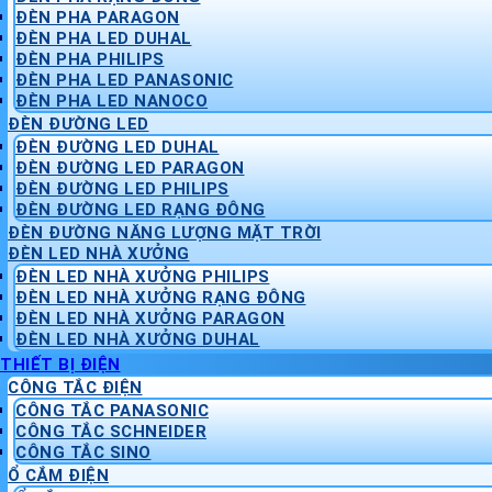
ĐÈN PHA PARAGON
ĐÈN PHA LED DUHAL
ĐÈN PHA PHILIPS
ĐÈN PHA LED PANASONIC
ĐÈN PHA LED NANOCO
ĐÈN ĐƯỜNG LED
ĐÈN ĐƯỜNG LED DUHAL
ĐÈN ĐƯỜNG LED PARAGON
ĐÈN ĐƯỜNG LED PHILIPS
ĐÈN ĐƯỜNG LED RẠNG ĐÔNG
ĐÈN ĐƯỜNG NĂNG LƯỢNG MẶT TRỜI
ĐÈN LED NHÀ XƯỞNG
ĐÈN LED NHÀ XƯỞNG PHILIPS
ĐÈN LED NHÀ XƯỞNG RẠNG ĐÔNG
ĐÈN LED NHÀ XƯỞNG PARAGON
ĐÈN LED NHÀ XƯỞNG DUHAL
THIẾT BỊ ĐIỆN
CÔNG TẮC ĐIỆN
CÔNG TẮC PANASONIC
CÔNG TẮC SCHNEIDER
CÔNG TẮC SINO
Ổ CẮM ĐIỆN