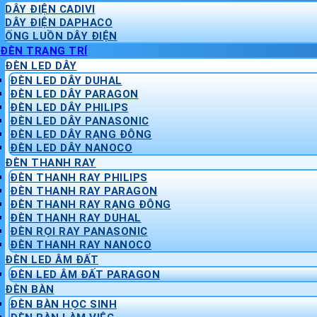
DÂY ĐIỆN CADIVI
DÂY ĐIỆN DAPHACO
ỐNG LUỒN DÂY ĐIỆN
ĐÈN TRANG TRÍ
ĐÈN LED DÂY
ĐÈN LED DÂY DUHAL
ĐÈN LED DÂY PARAGON
ĐÈN LED DÂY PHILIPS
ĐÈN LED DÂY PANASONIC
ĐÈN LED DÂY RẠNG ĐÔNG
ĐÈN LED DÂY NANOCO
ĐÈN THANH RAY
ĐÈN THANH RAY PHILIPS
ĐÈN THANH RAY PARAGON
ĐÈN THANH RAY RẠNG ĐÔNG
ĐÈN THANH RAY DUHAL
ĐÈN RỌI RAY PANASONIC
ĐÈN THANH RAY NANOCO
ĐÈN LED ÂM ĐẤT
ĐÈN LED ÂM ĐẤT PARAGON
ĐÈN BÀN
ĐÈN BÀN HỌC SINH