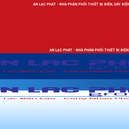
AN LẠC PHÁT - NHÀ PHÂN PHỐI THIẾT BỊ ĐIỆN, DÂY ĐIỆN VÀ ĐÈN LED C
AN LẠC PHÁT - NHÀ PHÂN PHỐI THIẾT BỊ ĐIỆN, DÂY ĐIỆN VÀ 