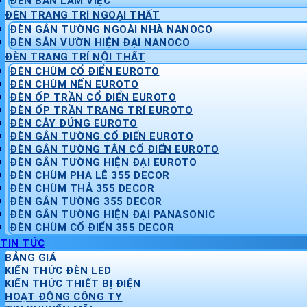
ĐÈN BÀN LÀM VIỆC
ĐÈN TRANG TRÍ NGOẠI THẤT
ĐÈN GẮN TƯỜNG NGOÀI NHÀ NANOCO
ĐÈN SÂN VƯỜN HIỆN ĐẠI NANOCO
ĐÈN TRANG TRÍ NỘI THẤT
ĐÈN CHÙM CỔ ĐIỂN EUROTO
ĐÈN CHÙM NẾN EUROTO
ĐÈN ỐP TRẦN CỔ ĐIỂN EUROTO
ĐÈN ỐP TRẦN TRANG TRÍ EUROTO
ĐÈN CÂY ĐỨNG EUROTO
ĐÈN GẮN TƯỜNG CỔ ĐIỂN EUROTO
ĐÈN GẮN TƯỜNG TÂN CỔ ĐIỂN EUROTO
ĐÈN GẮN TƯỜNG HIỆN ĐẠI EUROTO
ĐÈN CHÙM PHA LÊ 355 DECOR
ĐÈN CHÙM THẢ 355 DECOR
ĐÈN GẮN TƯỜNG 355 DECOR
ĐÈN GẮN TƯỜNG HIỆN ĐẠI PANASONIC
ĐÈN CHÙM CỔ ĐIỂN 355 DECOR
TIN TỨC
BẢNG GIÁ
KIẾN THỨC ĐÈN LED
KIẾN THỨC THIẾT BỊ ĐIỆN
HOẠT ĐỘNG CÔNG TY