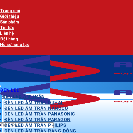
Bỏ
qua
Trang chủ
nội
Giới thiệu
dung
Sản phẩm
Tin tức
Liên hệ
Đặt hàng
Hồ sơ năng lực
ĐÈN LED
ĐÈN LED ÂM TRẦN
ĐÈN LED ÂM TRẦN DUHAL
ĐÈN LED ÂM TRẦN NANOCO
ĐÈN LED ÂM TRẦN PANASONIC
ĐÈN LED ÂM TRẦN PARAGON
Tìm
ĐÈN LED ÂM TRẦN PHILIPS
kiếm:
ĐÈN LED ÂM TRẦN RẠNG ĐÔNG