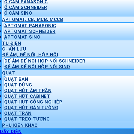
Ổ CẮM PANASONIC
Ổ CẮM SCHNEIDER
Ổ CẮM SINO
APTOMAT, CB, MCB, MCCB
APTOMAT PANASONIC
APTOMAT SCHNEIDER
APTOMAT SINO
TỦ ĐIỆN
CHẤN LƯU
ĐẾ ÂM, ĐẾ NỔI, HỘP NỔI
ĐẾ ÂM ĐẾ NỔI HỘP NỔI SCHNEIDER
ĐẾ ÂM ĐẾ NỔI HỘP NỔI SINO
QUẠT
QUẠT BÀN
QUẠT ĐỨNG
QUẠT HÚT ÂM TRẦN
QUẠT HÚT CABINET
QUẠT HÚT CÔNG NGHIỆP
QUẠT HÚT GẮN TƯỜNG
QUẠT TRẦN
QUẠT TREO TƯỜNG
PHỤ KIỆN KHÁC
DÂY ĐIỆN