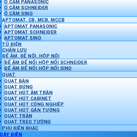
Ổ CẮM PANASONIC
Ổ CẮM SCHNEIDER
Ổ CẮM SINO
APTOMAT, CB, MCB, MCCB
APTOMAT PANASONIC
APTOMAT SCHNEIDER
APTOMAT SINO
TỦ ĐIỆN
CHẤN LƯU
ĐẾ ÂM, ĐẾ NỔI, HỘP NỔI
ĐẾ ÂM ĐẾ NỔI HỘP NỔI SCHNEIDER
ĐẾ ÂM ĐẾ NỔI HỘP NỔI SINO
QUẠT
QUẠT BÀN
QUẠT ĐỨNG
QUẠT HÚT ÂM TRẦN
QUẠT HÚT CABINET
QUẠT HÚT CÔNG NGHIỆP
QUẠT HÚT GẮN TƯỜNG
QUẠT TRẦN
QUẠT TREO TƯỜNG
PHỤ KIỆN KHÁC
DÂY ĐIỆN