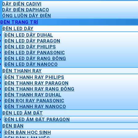
DÂY ĐIỆN CADIVI
DÂY ĐIỆN DAPHACO
ỐNG LUỒN DÂY ĐIỆN
ĐÈN TRANG TRÍ
ĐÈN LED DÂY
ĐÈN LED DÂY DUHAL
ĐÈN LED DÂY PARAGON
ĐÈN LED DÂY PHILIPS
ĐÈN LED DÂY PANASONIC
ĐÈN LED DÂY RẠNG ĐÔNG
ĐÈN LED DÂY NANOCO
ĐÈN THANH RAY
ĐÈN THANH RAY PHILIPS
ĐÈN THANH RAY PARAGON
ĐÈN THANH RAY RẠNG ĐÔNG
ĐÈN THANH RAY DUHAL
ĐÈN RỌI RAY PANASONIC
ĐÈN THANH RAY NANOCO
ĐÈN LED ÂM ĐẤT
ĐÈN LED ÂM ĐẤT PARAGON
ĐÈN BÀN
ĐÈN BÀN HỌC SINH