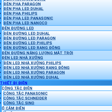
ĐÈN PHA PARAGON
ĐÈN PHA LED DUHAL
ĐÈN PHA PHILIPS
ĐÈN PHA LED PANASONIC
ĐÈN PHA LED NANOCO
ĐÈN ĐƯỜNG LED
ĐÈN ĐƯỜNG LED DUHAL
ĐÈN ĐƯỜNG LED PARAGON
ĐÈN ĐƯỜNG LED PHILIPS
ĐÈN ĐƯỜNG LED RẠNG ĐÔNG
ĐÈN ĐƯỜNG NĂNG LƯỢNG MẶT TRỜI
ĐÈN LED NHÀ XƯỞNG
ĐÈN LED NHÀ XƯỞNG PHILIPS
ĐÈN LED NHÀ XƯỞNG RẠNG ĐÔNG
ĐÈN LED NHÀ XƯỞNG PARAGON
ĐÈN LED NHÀ XƯỞNG DUHAL
THIẾT BỊ ĐIỆN
CÔNG TẮC ĐIỆN
CÔNG TẮC PANASONIC
CÔNG TẮC SCHNEIDER
CÔNG TẮC SINO
Ổ CẮM ĐIỆN