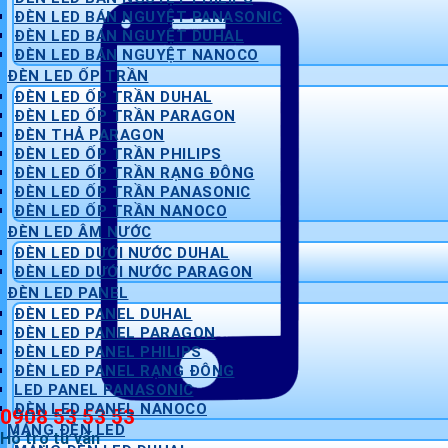
ĐÈN LED BÁN NGUYỆT PANASONIC
ĐÈN LED BÁN NGUYỆT DUHAL
ĐÈN LED BÁN NGUYỆT NANOCO
ĐÈN LED ỐP TRẦN
ĐÈN LED ỐP TRẦN DUHAL
ĐÈN LED ỐP TRẦN PARAGON
ĐÈN THẢ PARAGON
ĐÈN LED ỐP TRẦN PHILIPS
ĐÈN LED ỐP TRẦN RẠNG ĐÔNG
ĐÈN LED ỐP TRẦN PANASONIC
ĐÈN LED ỐP TRẦN NANOCO
ĐÈN LED ÂM NƯỚC
ĐÈN LED DƯỚI NƯỚC DUHAL
ĐÈN LED DƯỚI NƯỚC PARAGON
ĐÈN LED PANEL
ĐÈN LED PANEL DUHAL
ĐÈN LED PANEL PARAGON
ĐÈN LED PANEL PHILIPS
ĐÈN LED PANEL RẠNG ĐÔNG
LED PANEL PANASONIC
ĐÈN LED PANEL NANOCO
0908 53 53 53
MÁNG ĐÈN LED
Hỗ trợ tư vấn