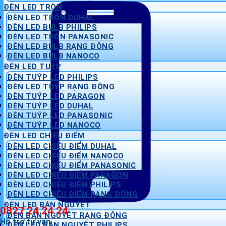
ĐÈN LED TRÒN
ĐÈN LED TRÒN DUHAL
ĐÈN LED BULB PHILIPS
ĐÈN LED TRÒN PANASONIC
ĐÈN LED BULB RẠNG ĐÔNG
ĐÈN LED BULB NANOCO
ĐÈN LED TUÝP
ĐÈN TUÝP LED PHILIPS
ĐÈN LED TUÝP RẠNG ĐÔNG
ĐÈN TUÝP LED PARAGON
ĐÈN TUÝP LED DUHAL
ĐÈN TUÝP LED PANASONIC
ĐÈN TUÝP LED NANOCO
ĐÈN LED CHIẾU ĐIỂM
ĐÈN LED CHIẾU ĐIỂM DUHAL
ĐÈN LED CHIẾU ĐIỂM NANOCO
ĐÈN LED CHIẾU ĐIỂM PANASONIC
ĐÈN LED CHIẾU ĐIỂM PARAGON
ĐÈN LED CHIẾU ĐIỂM PHILIPS
ĐÈN LED CHIẾU ĐIỂM RẠNG ĐÔNG
ĐÈN LED BÁN NGUYỆT
0827 24 24 24
ĐÈN BÁN NGUYỆT RẠNG ĐÔNG
Hỗ trợ tư vấn
ĐÈN LED BÁN NGUYỆT PHILIPS