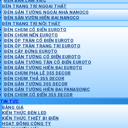
ĐÈN BÀN LÀM VIỆC
ĐÈN TRANG TRÍ NGOẠI THẤT
ĐÈN GẮN TƯỜNG NGOÀI NHÀ NANOCO
ĐÈN SÂN VƯỜN HIỆN ĐẠI NANOCO
ĐÈN TRANG TRÍ NỘI THẤT
ĐÈN CHÙM CỔ ĐIỂN EUROTO
ĐÈN CHÙM NẾN EUROTO
ĐÈN ỐP TRẦN CỔ ĐIỂN EUROTO
ĐÈN ỐP TRẦN TRANG TRÍ EUROTO
ĐÈN CÂY ĐỨNG EUROTO
ĐÈN GẮN TƯỜNG CỔ ĐIỂN EUROTO
ĐÈN GẮN TƯỜNG TÂN CỔ ĐIỂN EUROTO
ĐÈN GẮN TƯỜNG HIỆN ĐẠI EUROTO
ĐÈN CHÙM PHA LÊ 355 DECOR
ĐÈN CHÙM THẢ 355 DECOR
ĐÈN GẮN TƯỜNG 355 DECOR
ĐÈN GẮN TƯỜNG HIỆN ĐẠI PANASONIC
ĐÈN CHÙM CỔ ĐIỂN 355 DECOR
TIN TỨC
BẢNG GIÁ
KIẾN THỨC ĐÈN LED
KIẾN THỨC THIẾT BỊ ĐIỆN
HOẠT ĐỘNG CÔNG TY