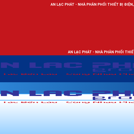
AN LẠC PHÁT - NHÀ PHÂN PHỐI THIẾT BỊ ĐIỆN, DÂY ĐIỆN VÀ Đ
AN LẠC PHÁT - NHÀ PHÂN PHỐI THIẾT BỊ ĐIỆN, DÂY 