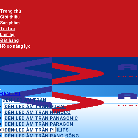
Bỏ
qua
Trang chủ
nội
Giới thiệu
dung
Sản phẩm
Tin tức
Liên hệ
Đặt hàng
Hồ sơ năng lực
ĐÈN LED
ĐÈN LED ÂM TRẦN
ĐÈN LED ÂM TRẦN DUHAL
ĐÈN LED ÂM TRẦN NANOCO
ĐÈN LED ÂM TRẦN PANASONIC
ĐÈN LED ÂM TRẦN PARAGON
Tìm
ĐÈN LED ÂM TRẦN PHILIPS
kiếm:
ĐÈN LED ÂM TRẦN RẠNG ĐÔNG