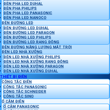
ĐÈN PHA LED DUHAL
ĐÈN PHA PHILIPS
ĐÈN PHA LED PANASONIC
ĐÈN PHA LED NANOCO
ĐÈN ĐƯỜNG LED
ĐÈN ĐƯỜNG LED DUHAL
ĐÈN ĐƯỜNG LED PARAGON
ĐÈN ĐƯỜNG LED PHILIPS
ĐÈN ĐƯỜNG LED RẠNG ĐÔNG
ĐÈN ĐƯỜNG NĂNG LƯỢNG MẶT TRỜI
ĐÈN LED NHÀ XƯỞNG
ĐÈN LED NHÀ XƯỞNG PHILIPS
ĐÈN LED NHÀ XƯỞNG RẠNG ĐÔNG
ĐÈN LED NHÀ XƯỞNG PARAGON
ĐÈN LED NHÀ XƯỞNG DUHAL
THIẾT BỊ ĐIỆN
CÔNG TẮC ĐIỆN
CÔNG TẮC PANASONIC
CÔNG TẮC SCHNEIDER
CÔNG TẮC SINO
Ổ CẮM ĐIỆN
Ổ CẮM PANASONIC