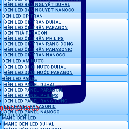
ĐÈN LED BÁN NGUYỆT DUHAL
ĐÈN LED BÁN NGUYỆT NANOCO
ĐÈN LED ỐP TRẦN
ĐÈN LED ỐP TRẦN DUHAL
ĐÈN LED ỐP TRẦN PARAGON
ĐÈN THẢ PARAGON
ĐÈN LED ỐP TRẦN PHILIPS
ĐÈN LED ỐP TRẦN RẠNG ĐÔNG
ĐÈN LED ỐP TRẦN PANASONIC
ĐÈN LED ỐP TRẦN NANOCO
ĐÈN LED ÂM NƯỚC
ĐÈN LED DƯỚI NƯỚC DUHAL
ĐÈN LED DƯỚI NƯỚC PARAGON
ĐÈN LED PANEL
ĐÈN LED PANEL DUHAL
ĐÈN LED PANEL PARAGON
ĐÈN LED PANEL PHILIPS
ĐÈN LED PANEL RẠNG ĐÔNG
LED PANEL PANASONIC
0908 53 53 53
ĐÈN LED PANEL NANOCO
Hỗ trợ tư vấn
MÁNG ĐÈN LED
MÁNG ĐÈN LED DUHAL