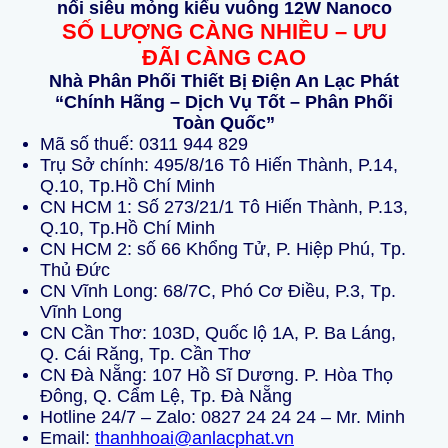
nổi siêu mỏng kiểu vuông 12W Nanoco
SỐ LƯỢNG CÀNG NHIỀU – ƯU
ĐÃI CÀNG CAO
Nhà Phân Phối Thiết Bị Điện An Lạc Phát
“Chính Hãng – Dịch Vụ Tốt – Phân Phối
Toàn Quốc”
Mã số thuế: 0311 944 829
Trụ Sở chính: 495/8/16 Tô Hiến Thành, P.14,
Q.10, Tp.Hồ Chí Minh
CN HCM 1: Số 273/21/1 Tô Hiến Thành, P.13,
Q.10, Tp.Hồ Chí Minh
CN HCM 2: số 66 Khổng Tử, P. Hiệp Phú, Tp.
Thủ Đức
CN Vĩnh Long: 68/7C, Phó Cơ Điều, P.3, Tp.
Vĩnh Long
CN Cần Thơ: 103D, Quốc lộ 1A, P. Ba Láng,
Q. Cái Răng, Tp. Cần Thơ
CN Đà Nẵng: 107 Hồ Sĩ Dương. P. Hòa Thọ
Đông, Q. Cẩm Lệ, Tp. Đà Nẵng
Hotline 24/7 – Zalo:
0827 24 24 24
–
Mr. Minh
Email:
thanhhoai@anlacphat.vn