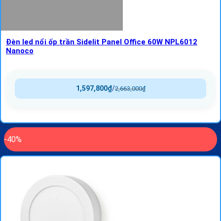
Đèn led nổi ốp trần Sidelit Panel Office 60W NPL6012
Nanoco
1,597,800
₫
/
2,663,000
₫
-40%