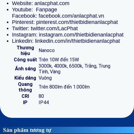
Website:
anlacphat.com
Youtube:
Fanpage
Facebook:
facebook.com/anlacphat.vn
Pinterest:
pinterest.com/thietbidienanlacphat
Twitter:
twitter.com/LacPhat
Instagram:
instagram.com/thietbidienanlacphat
Linkedin:
linkedin.com/in/thietbidienanlacphat
Thương
Nanoco
hiệu
Công suất
Trên 10W đến 15W
3000k, 4000k, 6500k, Trắng, Trung
Ánh sáng
Tính, Vàng
Kiểu dáng
Vuông
Quang
Trên 800lm đến 1.000lm
thông
CRI
80
IP
IP44
Sản phẩm tương tự