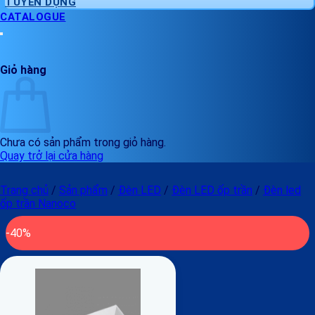
TUYỂN DỤNG
CATALOGUE
Giỏ hàng
Chưa có sản phẩm trong giỏ hàng.
Quay trở lại cửa hàng
Trang chủ
/
Sản phẩm
/
Đèn LED
/
Đèn LED ốp trần
/
Đèn led
ốp trần Nanoco
-40%