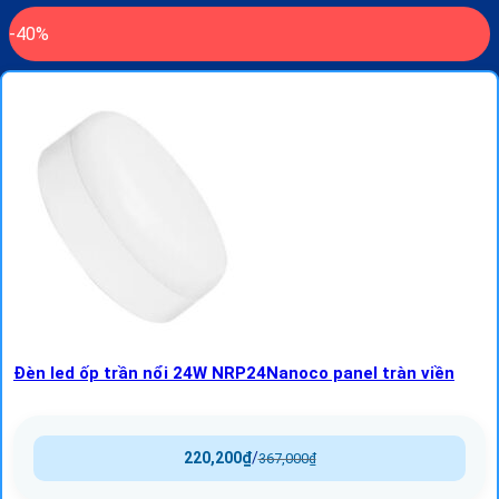
-40%
Đèn led ốp trần nổi 24W NRP24Nanoco panel tràn viền
220,200
₫
/
367,000
₫