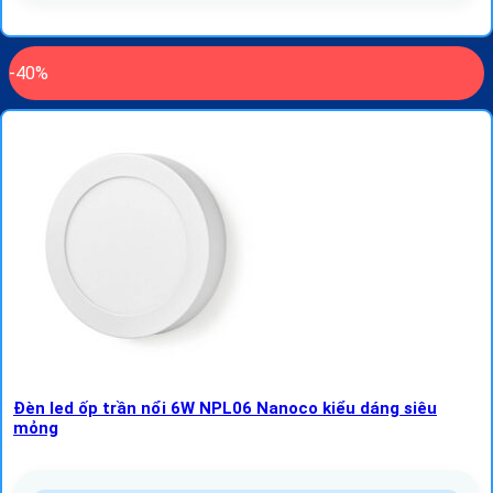
-40%
Đèn led ốp trần nổi 6W NPL06 Nanoco kiểu dáng siêu
mỏng