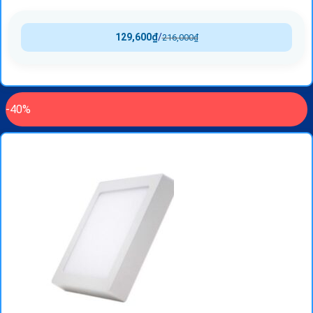
129,600
₫
/
216,000
₫
-40%