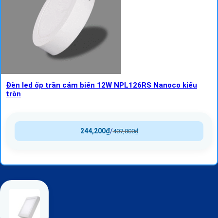
Đèn led ốp trần cảm biến 12W NPL126RS Nanoco kiểu
tròn
244,200
₫
/
407,000
₫