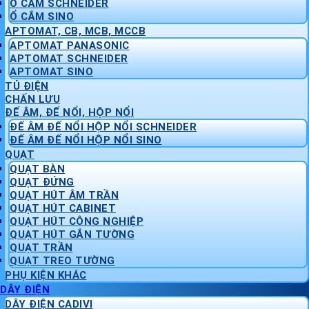
Ổ CẮM SCHNEIDER
Ổ CẮM SINO
APTOMAT, CB, MCB, MCCB
APTOMAT PANASONIC
APTOMAT SCHNEIDER
APTOMAT SINO
TỦ ĐIỆN
CHẤN LƯU
ĐẾ ÂM, ĐẾ NỔI, HỘP NỔI
ĐẾ ÂM ĐẾ NỔI HỘP NỔI SCHNEIDER
ĐẾ ÂM ĐẾ NỔI HỘP NỔI SINO
QUẠT
QUẠT BÀN
QUẠT ĐỨNG
QUẠT HÚT ÂM TRẦN
QUẠT HÚT CABINET
QUẠT HÚT CÔNG NGHIỆP
QUẠT HÚT GẮN TƯỜNG
QUẠT TRẦN
QUẠT TREO TƯỜNG
PHỤ KIỆN KHÁC
DÂY ĐIỆN
DÂY ĐIỆN CADIVI