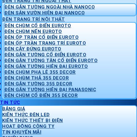
ĐÈN TRANG TRÍ NGOẠI THẤT
ĐÈN GẮN TƯỜNG NGOÀI NHÀ NANOCO
ĐÈN SÂN VƯỜN HIỆN ĐẠI NANOCO
ĐÈN TRANG TRÍ NỘI THẤT
ĐÈN CHÙM CỔ ĐIỂN EUROTO
ĐÈN CHÙM NẾN EUROTO
ĐÈN ỐP TRẦN CỔ ĐIỂN EUROTO
ĐÈN ỐP TRẦN TRANG TRÍ EUROTO
ĐÈN CÂY ĐỨNG EUROTO
ĐÈN GẮN TƯỜNG CỔ ĐIỂN EUROTO
ĐÈN GẮN TƯỜNG TÂN CỔ ĐIỂN EUROTO
ĐÈN GẮN TƯỜNG HIỆN ĐẠI EUROTO
ĐÈN CHÙM PHA LÊ 355 DECOR
ĐÈN CHÙM THẢ 355 DECOR
ĐÈN GẮN TƯỜNG 355 DECOR
ĐÈN GẮN TƯỜNG HIỆN ĐẠI PANASONIC
ĐÈN CHÙM CỔ ĐIỂN 355 DECOR
TIN TỨC
BẢNG GIÁ
KIẾN THỨC ĐÈN LED
KIẾN THỨC THIẾT BỊ ĐIỆN
HOẠT ĐỘNG CÔNG TY
TIN KHUYẾN MÃI