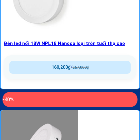
Đèn led nổi 18W NPL18 Nanoco loại tròn tuổi thọ cao
160,200
₫
/
267,000
₫
-40%