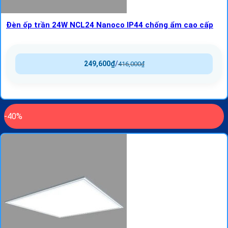
Đèn ốp trần 24W NCL24 Nanoco IP44 chống ẩm cao cấp
249,600
₫
/
416,000
₫
-40%