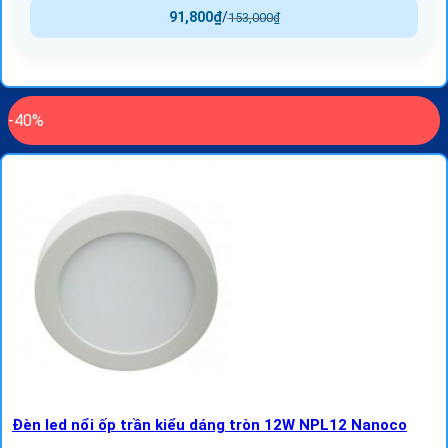
91,800
₫
/
153,000
₫
-40%
Đèn led nổi ốp trần kiểu dáng tròn 12W NPL12 Nanoco