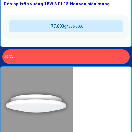
Đèn ốp trần vuông 18W NPL18 Nanoco siêu mỏng
177,600
₫
/
296,000
₫
-40%