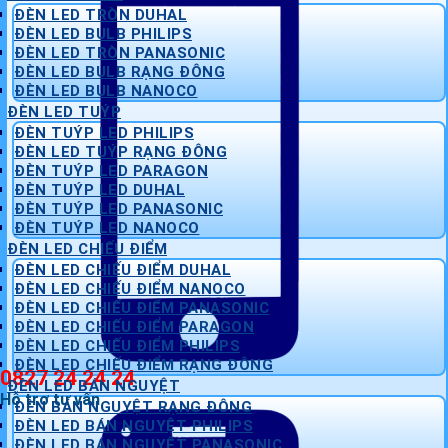
ĐÈN LED TRÒN DUHAL
ĐÈN LED BULB PHILIPS
ĐÈN LED TRÒN PANASONIC
ĐÈN LED BULB RẠNG ĐÔNG
ĐÈN LED BULB NANOCO
ĐÈN LED TUÝP
ĐÈN TUÝP LED PHILIPS
ĐÈN LED TUÝP RẠNG ĐÔNG
ĐÈN TUÝP LED PARAGON
ĐÈN TUÝP LED DUHAL
ĐÈN TUÝP LED PANASONIC
ĐÈN TUÝP LED NANOCO
ĐÈN LED CHIẾU ĐIỂM
ĐÈN LED CHIẾU ĐIỂM DUHAL
ĐÈN LED CHIẾU ĐIỂM NANOCO
ĐÈN LED CHIẾU ĐIỂM PANASONIC
ĐÈN LED CHIẾU ĐIỂM PARAGON
ĐÈN LED CHIẾU ĐIỂM PHILIPS
ĐÈN LED CHIẾU ĐIỂM RẠNG ĐÔNG
0827 24 24 24
ĐÈN LED BÁN NGUYỆT
Hỗ trợ tư vấn
ĐÈN BÁN NGUYỆT RẠNG ĐÔNG
ĐÈN LED BÁN NGUYỆT PHILIPS
ĐÈN LED BÁN NGUYỆT PANASONIC