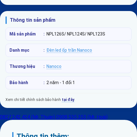
Thông tin sản phẩm
Mã sản phẩm
:
NPL126S/ NPL124S/ NPL123S
Danh mục
:
Đèn led ốp trần Nanoco
Thương hiệu
:
Nanoco
Bảo hành
:
2 năm - 1 đổi 1
Xem chi tiết chính sách bảo hành
tại đây
.
0827 242 424 (Mr. Thuận)
0908 535 353 (Mr. Hoài)
Thông tin thêm: