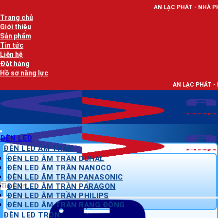
Bỏ
AN LẠC PHÁT - NHÀ PHÂN PHỐI THIẾT B
qua
Trang chủ
nội
Giới thiệu
dung
Sản phẩm
Tin tức
Liên hệ
Đặt hàng
Hồ sơ năng lực
AN LẠC PHÁT - NHÀ PHÂN PHỐI T
ĐÈN LED
ĐÈN LED ÂM TRẦN
ĐÈN LED ÂM TRẦN DUHAL
ĐÈN LED ÂM TRẦN NANOCO
ĐÈN LED ÂM TRẦN PANASONIC
Tìm
ĐÈN LED ÂM TRẦN PARAGON
kiếm:
ĐÈN LED ÂM TRẦN PHILIPS
ĐÈN LED ÂM TRẦN RẠNG ĐÔNG
ĐÈN LED TRÒN