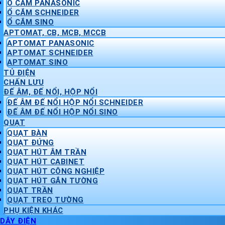
Ổ CẮM PANASONIC
Ổ CẮM SCHNEIDER
Ổ CẮM SINO
APTOMAT, CB, MCB, MCCB
APTOMAT PANASONIC
APTOMAT SCHNEIDER
APTOMAT SINO
TỦ ĐIỆN
CHẤN LƯU
ĐẾ ÂM, ĐẾ NỔI, HỘP NỔI
ĐẾ ÂM ĐẾ NỔI HỘP NỔI SCHNEIDER
ĐẾ ÂM ĐẾ NỔI HỘP NỔI SINO
QUẠT
QUẠT BÀN
QUẠT ĐỨNG
QUẠT HÚT ÂM TRẦN
QUẠT HÚT CABINET
QUẠT HÚT CÔNG NGHIỆP
QUẠT HÚT GẮN TƯỜNG
QUẠT TRẦN
QUẠT TREO TƯỜNG
PHỤ KIỆN KHÁC
DÂY ĐIỆN