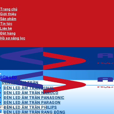
Bỏ
qua
Trang chủ
nội
Giới thiệu
dung
Sản phẩm
Tin tức
Liên hệ
Đặt hàng
Hồ sơ năng lực
ĐÈN LED
ĐÈN LED ÂM TRẦN
ĐÈN LED ÂM TRẦN DUHAL
ĐÈN LED ÂM TRẦN NANOCO
ĐÈN LED ÂM TRẦN PANASONIC
ĐÈN LED ÂM TRẦN PARAGON
Tìm
ĐÈN LED ÂM TRẦN PHILIPS
kiếm:
ĐÈN LED ÂM TRẦN RẠNG ĐÔNG