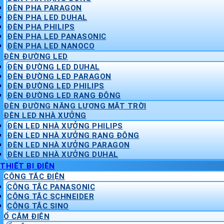
ĐÈN PHA PARAGON
ĐÈN PHA LED DUHAL
ĐÈN PHA PHILIPS
ĐÈN PHA LED PANASONIC
ĐÈN PHA LED NANOCO
ĐÈN ĐƯỜNG LED
ĐÈN ĐƯỜNG LED DUHAL
ĐÈN ĐƯỜNG LED PARAGON
ĐÈN ĐƯỜNG LED PHILIPS
ĐÈN ĐƯỜNG LED RẠNG ĐÔNG
ĐÈN ĐƯỜNG NĂNG LƯỢNG MẶT TRỜI
ĐÈN LED NHÀ XƯỞNG
ĐÈN LED NHÀ XƯỞNG PHILIPS
ĐÈN LED NHÀ XƯỞNG RẠNG ĐÔNG
ĐÈN LED NHÀ XƯỞNG PARAGON
ĐÈN LED NHÀ XƯỞNG DUHAL
THIẾT BỊ ĐIỆN
CÔNG TẮC ĐIỆN
CÔNG TẮC PANASONIC
CÔNG TẮC SCHNEIDER
CÔNG TẮC SINO
Ổ CẮM ĐIỆN