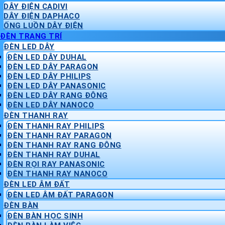
DÂY ĐIỆN CADIVI
DÂY ĐIỆN DAPHACO
ỐNG LUỒN DÂY ĐIỆN
ĐÈN TRANG TRÍ
ĐÈN LED DÂY
ĐÈN LED DÂY DUHAL
ĐÈN LED DÂY PARAGON
ĐÈN LED DÂY PHILIPS
ĐÈN LED DÂY PANASONIC
ĐÈN LED DÂY RẠNG ĐÔNG
ĐÈN LED DÂY NANOCO
ĐÈN THANH RAY
ĐÈN THANH RAY PHILIPS
ĐÈN THANH RAY PARAGON
ĐÈN THANH RAY RẠNG ĐÔNG
ĐÈN THANH RAY DUHAL
ĐÈN RỌI RAY PANASONIC
ĐÈN THANH RAY NANOCO
ĐÈN LED ÂM ĐẤT
ĐÈN LED ÂM ĐẤT PARAGON
ĐÈN BÀN
ĐÈN BÀN HỌC SINH