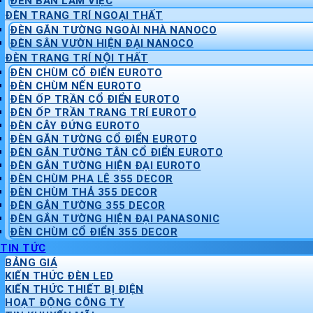
ĐÈN BÀN LÀM VIỆC
ĐÈN TRANG TRÍ NGOẠI THẤT
ĐÈN GẮN TƯỜNG NGOÀI NHÀ NANOCO
ĐÈN SÂN VƯỜN HIỆN ĐẠI NANOCO
ĐÈN TRANG TRÍ NỘI THẤT
ĐÈN CHÙM CỔ ĐIỂN EUROTO
ĐÈN CHÙM NẾN EUROTO
ĐÈN ỐP TRẦN CỔ ĐIỂN EUROTO
ĐÈN ỐP TRẦN TRANG TRÍ EUROTO
ĐÈN CÂY ĐỨNG EUROTO
ĐÈN GẮN TƯỜNG CỔ ĐIỂN EUROTO
ĐÈN GẮN TƯỜNG TÂN CỔ ĐIỂN EUROTO
ĐÈN GẮN TƯỜNG HIỆN ĐẠI EUROTO
ĐÈN CHÙM PHA LÊ 355 DECOR
ĐÈN CHÙM THẢ 355 DECOR
ĐÈN GẮN TƯỜNG 355 DECOR
ĐÈN GẮN TƯỜNG HIỆN ĐẠI PANASONIC
ĐÈN CHÙM CỔ ĐIỂN 355 DECOR
TIN TỨC
BẢNG GIÁ
KIẾN THỨC ĐÈN LED
KIẾN THỨC THIẾT BỊ ĐIỆN
HOẠT ĐỘNG CÔNG TY