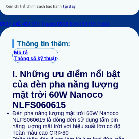
Xem chi tiết chính sách bảo hành
tại đây
.
0827 242 424 (Mr. Thuận)
0908 535 353 (Mr. Hoài)
Thông tin thêm:
Mô tả
Thông số kỹ thuật
I. Những ưu điểm
nổi bật
của đèn pha năng lượng
mặt trời 60W Nanoco
NLFS060615
Đèn pha năng lượng mặt trời 60W Nanoco
NLFS060615 là dòng đèn sử dụng tấm pin
năng lượng mặt trời với hiệu suất lớn có độ
hoàn màu cao CRI>80