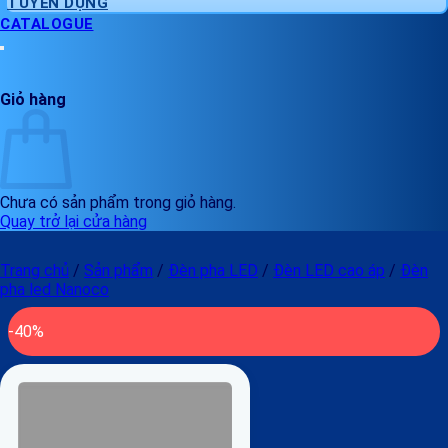
TUYỂN DỤNG
CATALOGUE
Giỏ hàng
Chưa có sản phẩm trong giỏ hàng.
Quay trở lại cửa hàng
Trang chủ
/
Sản phẩm
/
Đèn pha LED
/
Đèn LED cao áp
/
Đèn
pha led Nanoco
-40%