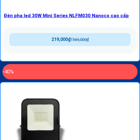
Đèn pha led 30W Mini Series NLFM030 Nanoco cao cấp
219,000
₫
/
365,000
₫
-40%