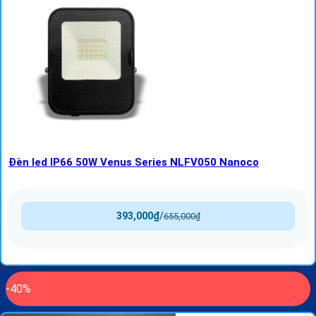
Đèn led IP66 50W Venus Series NLFV050 Nanoco
393,000
₫
/
655,000
₫
-40%