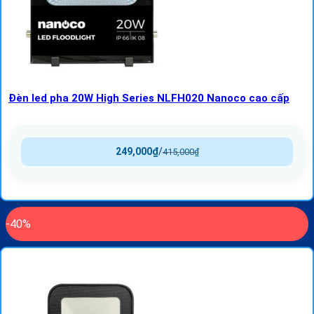
Đèn led pha 20W High Series NLFH020 Nanoco cao cấp
249,000
₫
/
415,000
₫
-40%