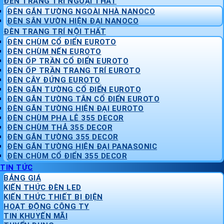
ĐÈN TRANG TRÍ NGOẠI THẤT
ĐÈN GẮN TƯỜNG NGOÀI NHÀ NANOCO
ĐÈN SÂN VƯỜN HIỆN ĐẠI NANOCO
ĐÈN TRANG TRÍ NỘI THẤT
ĐÈN CHÙM CỔ ĐIỂN EUROTO
ĐÈN CHÙM NẾN EUROTO
ĐÈN ỐP TRẦN CỔ ĐIỂN EUROTO
ĐÈN ỐP TRẦN TRANG TRÍ EUROTO
ĐÈN CÂY ĐỨNG EUROTO
ĐÈN GẮN TƯỜNG CỔ ĐIỂN EUROTO
ĐÈN GẮN TƯỜNG TÂN CỔ ĐIỂN EUROTO
ĐÈN GẮN TƯỜNG HIỆN ĐẠI EUROTO
ĐÈN CHÙM PHA LÊ 355 DECOR
ĐÈN CHÙM THẢ 355 DECOR
ĐÈN GẮN TƯỜNG 355 DECOR
ĐÈN GẮN TƯỜNG HIỆN ĐẠI PANASONIC
ĐÈN CHÙM CỔ ĐIỂN 355 DECOR
TIN TỨC
BẢNG GIÁ
KIẾN THỨC ĐÈN LED
KIẾN THỨC THIẾT BỊ ĐIỆN
HOẠT ĐỘNG CÔNG TY
TIN KHUYẾN MÃI