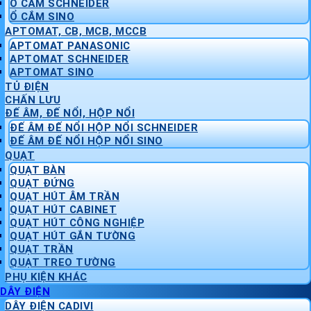
Ổ CẮM SCHNEIDER
Ổ CẮM SINO
APTOMAT, CB, MCB, MCCB
APTOMAT PANASONIC
APTOMAT SCHNEIDER
APTOMAT SINO
TỦ ĐIỆN
CHẤN LƯU
ĐẾ ÂM, ĐẾ NỔI, HỘP NỔI
ĐẾ ÂM ĐẾ NỔI HỘP NỔI SCHNEIDER
ĐẾ ÂM ĐẾ NỔI HỘP NỔI SINO
QUẠT
QUẠT BÀN
QUẠT ĐỨNG
QUẠT HÚT ÂM TRẦN
QUẠT HÚT CABINET
QUẠT HÚT CÔNG NGHIỆP
QUẠT HÚT GẮN TƯỜNG
QUẠT TRẦN
QUẠT TREO TƯỜNG
PHỤ KIỆN KHÁC
DÂY ĐIỆN
DÂY ĐIỆN CADIVI