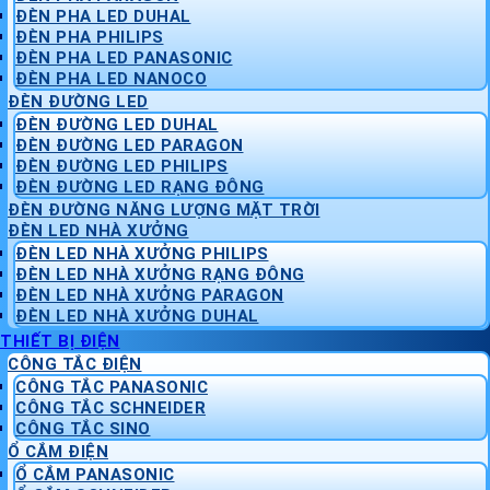
ĐÈN PHA LED DUHAL
ĐÈN PHA PHILIPS
ĐÈN PHA LED PANASONIC
ĐÈN PHA LED NANOCO
ĐÈN ĐƯỜNG LED
ĐÈN ĐƯỜNG LED DUHAL
ĐÈN ĐƯỜNG LED PARAGON
ĐÈN ĐƯỜNG LED PHILIPS
ĐÈN ĐƯỜNG LED RẠNG ĐÔNG
ĐÈN ĐƯỜNG NĂNG LƯỢNG MẶT TRỜI
ĐÈN LED NHÀ XƯỞNG
ĐÈN LED NHÀ XƯỞNG PHILIPS
ĐÈN LED NHÀ XƯỞNG RẠNG ĐÔNG
ĐÈN LED NHÀ XƯỞNG PARAGON
ĐÈN LED NHÀ XƯỞNG DUHAL
THIẾT BỊ ĐIỆN
CÔNG TẮC ĐIỆN
CÔNG TẮC PANASONIC
CÔNG TẮC SCHNEIDER
CÔNG TẮC SINO
Ổ CẮM ĐIỆN
Ổ CẮM PANASONIC