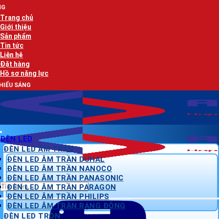
Bỏ
AN LẠC PHÁT 
qua
Trang chủ
nội
Giới thiệu
dung
Sản phẩm
Tin tức
Liên hệ
Đặt hàng
Hồ sơ năng lực
AN LẠC
ĐÈN LED
ĐÈN LED ÂM TRẦN
ĐÈN LED ÂM TRẦN DUHAL
ĐÈN LED ÂM TRẦN NANOCO
ĐÈN LED ÂM TRẦN PANASONIC
Tìm
ĐÈN LED ÂM TRẦN PARAGON
kiếm:
ĐÈN LED ÂM TRẦN PHILIPS
ĐÈN LED ÂM TRẦN RẠNG ĐÔNG
ĐÈN LED TRÒN