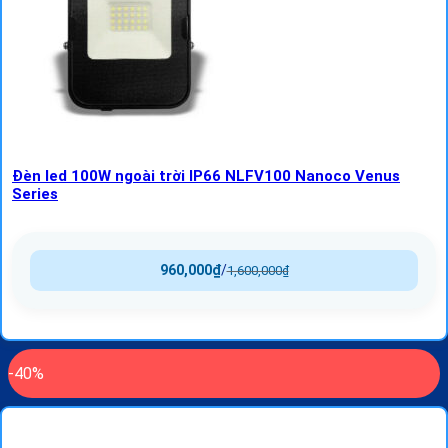
Đèn led 100W ngoài trời IP66 NLFV100 Nanoco Venus
Series
960,000
₫
/
1,600,000
₫
-40%