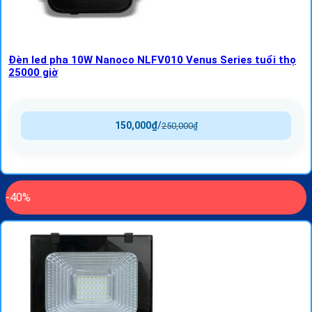
Đèn led pha 10W Nanoco NLFV010 Venus Series tuổi thọ
25000 giờ
150,000
₫
/
250,000
₫
-40%