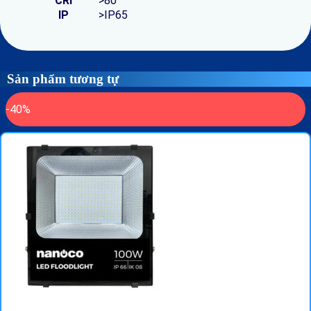
CRI
>80
IP
>IP65
Sản phẩm tương tự
-40%