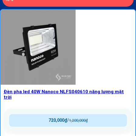
Đèn pha led 40W Nanoco NLFS040610 năng lượng mặt
trời
720,000
₫
/
1,200,000
₫