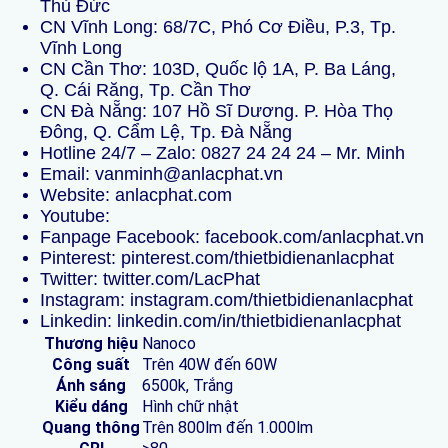
Thủ Đức
CN Vĩnh Long: 68/7C, Phó Cơ Điều, P.3, Tp.
Vĩnh Long
CN Cần Thơ: 103D, Quốc lộ 1A, P. Ba Láng,
Q. Cái Răng, Tp. Cần Thơ
CN Đà Nẵng: 107 Hồ Sĩ Dương. P. Hòa Thọ
Đông, Q. Cẩm Lệ, Tp. Đà Nẵng
Hotline 24/7 – Zalo:
0827 24 24 24
–
Mr. Minh
Email: vanminh@anlacphat.vn
Website:
anlacphat.com
Youtube:
Fanpage
Facebook:
facebook.com/anlacphat.vn
Pinterest:
pinterest.com/thietbidienanlacphat
Twitter:
twitter.com/LacPhat
Instagram:
instagram.com/thietbidienanlacphat
Linkedin:
linkedin.com/in/thietbidienanlacphat
Thương hiệu
Nanoco
Công suất
Trên 40W đến 60W
Ánh sáng
6500k, Trắng
Kiểu dáng
Hình chữ nhật
Quang thông
Trên 800lm đến 1.000lm