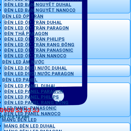
ĐÈN LED BÁN NGUYỆT DUHAL
ĐÈN LED BÁN NGUYỆT NANOCO
ĐÈN LED ỐP TRẦN
ĐÈN LED ỐP TRẦN DUHAL
ĐÈN LED ỐP TRẦN PARAGON
ĐÈN THẢ PARAGON
ĐÈN LED ỐP TRẦN PHILIPS
ĐÈN LED ỐP TRẦN RẠNG ĐÔNG
ĐÈN LED ỐP TRẦN PANASONIC
ĐÈN LED ỐP TRẦN NANOCO
ĐÈN LED ÂM NƯỚC
ĐÈN LED DƯỚI NƯỚC DUHAL
ĐÈN LED DƯỚI NƯỚC PARAGON
ĐÈN LED PANEL
ĐÈN LED PANEL DUHAL
ĐÈN LED PANEL PARAGON
ĐÈN LED PANEL PHILIPS
ĐÈN LED PANEL RẠNG ĐÔNG
LED PANEL PANASONIC
0908 53 53 53
ĐÈN LED PANEL NANOCO
Hỗ trợ tư vấn
MÁNG ĐÈN LED
MÁNG ĐÈN LED DUHAL