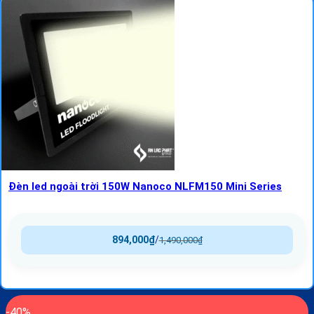
Đèn led ngoài trời 150W Nanoco NLFM150 Mini Series
894,000
₫
/
1,490,000
₫
-40%