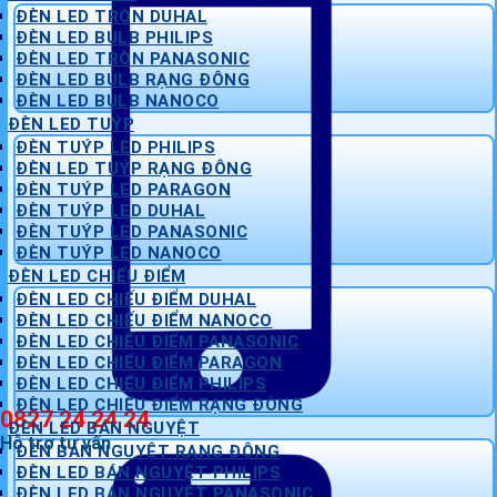
ĐÈN LED TRÒN DUHAL
ĐÈN LED BULB PHILIPS
ĐÈN LED TRÒN PANASONIC
ĐÈN LED BULB RẠNG ĐÔNG
ĐÈN LED BULB NANOCO
ĐÈN LED TUÝP
ĐÈN TUÝP LED PHILIPS
ĐÈN LED TUÝP RẠNG ĐÔNG
ĐÈN TUÝP LED PARAGON
ĐÈN TUÝP LED DUHAL
ĐÈN TUÝP LED PANASONIC
ĐÈN TUÝP LED NANOCO
ĐÈN LED CHIẾU ĐIỂM
ĐÈN LED CHIẾU ĐIỂM DUHAL
ĐÈN LED CHIẾU ĐIỂM NANOCO
ĐÈN LED CHIẾU ĐIỂM PANASONIC
ĐÈN LED CHIẾU ĐIỂM PARAGON
ĐÈN LED CHIẾU ĐIỂM PHILIPS
ĐÈN LED CHIẾU ĐIỂM RẠNG ĐÔNG
0827 24 24 24
ĐÈN LED BÁN NGUYỆT
Hỗ trợ tư vấn
ĐÈN BÁN NGUYỆT RẠNG ĐÔNG
ĐÈN LED BÁN NGUYỆT PHILIPS
ĐÈN LED BÁN NGUYỆT PANASONIC