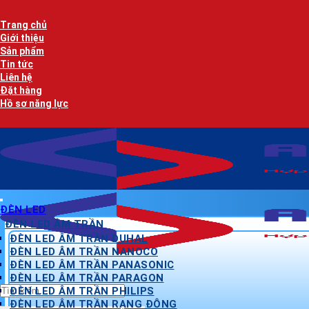
Bỏ
qua
Trang chủ
nội
Giới thiệu
dung
Sản phẩm
Tin tức
Liên hệ
Đặt hàng
Hồ sơ năng lực
ĐÈN LED
ĐÈN LED ÂM TRẦN
ĐÈN LED ÂM TRẦN DUHAL
ĐÈN LED ÂM TRẦN NANOCO
ĐÈN LED ÂM TRẦN PANASONIC
ĐÈN LED ÂM TRẦN PARAGON
Tìm
ĐÈN LED ÂM TRẦN PHILIPS
kiếm:
ĐÈN LED ÂM TRẦN RẠNG ĐÔNG