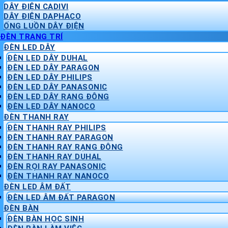
DÂY ĐIỆN CADIVI
DÂY ĐIỆN DAPHACO
ỐNG LUỒN DÂY ĐIỆN
ĐÈN TRANG TRÍ
ĐÈN LED DÂY
ĐÈN LED DÂY DUHAL
ĐÈN LED DÂY PARAGON
ĐÈN LED DÂY PHILIPS
ĐÈN LED DÂY PANASONIC
ĐÈN LED DÂY RẠNG ĐÔNG
ĐÈN LED DÂY NANOCO
ĐÈN THANH RAY
ĐÈN THANH RAY PHILIPS
ĐÈN THANH RAY PARAGON
ĐÈN THANH RAY RẠNG ĐÔNG
ĐÈN THANH RAY DUHAL
ĐÈN RỌI RAY PANASONIC
ĐÈN THANH RAY NANOCO
ĐÈN LED ÂM ĐẤT
ĐÈN LED ÂM ĐẤT PARAGON
ĐÈN BÀN
ĐÈN BÀN HỌC SINH