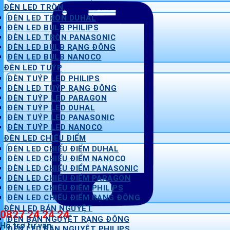
ĐÈN LED TRÒN
ĐÈN LED TRÒN DUHAL
ĐÈN LED BULB PHILIPS
ĐÈN LED TRÒN PANASONIC
ĐÈN LED BULB RẠNG ĐÔNG
ĐÈN LED BULB NANOCO
ĐÈN LED TUÝP
ĐÈN TUÝP LED PHILIPS
ĐÈN LED TUÝP RẠNG ĐÔNG
ĐÈN TUÝP LED PARAGON
ĐÈN TUÝP LED DUHAL
ĐÈN TUÝP LED PANASONIC
ĐÈN TUÝP LED NANOCO
ĐÈN LED CHIẾU ĐIỂM
ĐÈN LED CHIẾU ĐIỂM DUHAL
ĐÈN LED CHIẾU ĐIỂM NANOCO
ĐÈN LED CHIẾU ĐIỂM PANASONIC
ĐÈN LED CHIẾU ĐIỂM PARAGON
ĐÈN LED CHIẾU ĐIỂM PHILIPS
ĐÈN LED CHIẾU ĐIỂM RẠNG ĐÔNG
ĐÈN LED BÁN NGUYỆT
0827 24 24 24
ĐÈN BÁN NGUYỆT RẠNG ĐÔNG
Hỗ trợ tư vấn
ĐÈN LED BÁN NGUYỆT PHILIPS