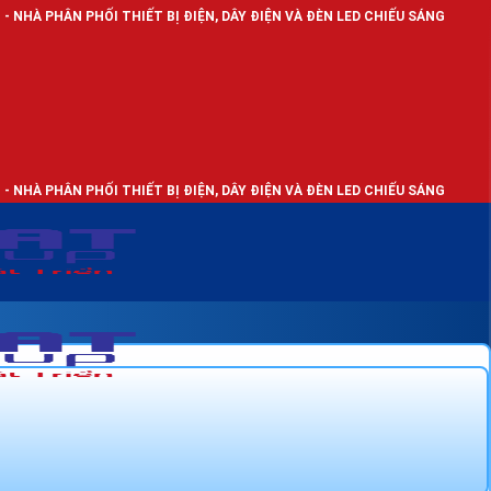
I THIẾT BỊ ĐIỆN, DÂY ĐIỆN VÀ ĐÈN LED CHIẾU SÁNG
I THIẾT BỊ ĐIỆN, DÂY ĐIỆN VÀ ĐÈN LED CHIẾU SÁNG