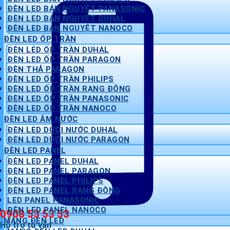
ĐÈN LED BÁN NGUYỆT PANASONIC
ĐÈN LED BÁN NGUYỆT DUHAL
ĐÈN LED BÁN NGUYỆT NANOCO
ĐÈN LED ỐP TRẦN
ĐÈN LED ỐP TRẦN DUHAL
ĐÈN LED ỐP TRẦN PARAGON
ĐÈN THẢ PARAGON
ĐÈN LED ỐP TRẦN PHILIPS
ĐÈN LED ỐP TRẦN RẠNG ĐÔNG
ĐÈN LED ỐP TRẦN PANASONIC
ĐÈN LED ỐP TRẦN NANOCO
ĐÈN LED ÂM NƯỚC
ĐÈN LED DƯỚI NƯỚC DUHAL
ĐÈN LED DƯỚI NƯỚC PARAGON
ĐÈN LED PANEL
ĐÈN LED PANEL DUHAL
ĐÈN LED PANEL PARAGON
ĐÈN LED PANEL PHILIPS
ĐÈN LED PANEL RẠNG ĐÔNG
LED PANEL PANASONIC
ĐÈN LED PANEL NANOCO
0908 53 53 53
MÁNG ĐÈN LED
Hỗ trợ tư vấn