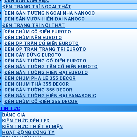
ĐÈN BÀN LÀM VIỆC
ĐÈN TRANG TRÍ NGOẠI THẤT
ĐÈN GẮN TƯỜNG NGOÀI NHÀ NANOCO
ĐÈN SÂN VƯỜN HIỆN ĐẠI NANOCO
ĐÈN TRANG TRÍ NỘI THẤT
ĐÈN CHÙM CỔ ĐIỂN EUROTO
ĐÈN CHÙM NẾN EUROTO
ĐÈN ỐP TRẦN CỔ ĐIỂN EUROTO
ĐÈN ỐP TRẦN TRANG TRÍ EUROTO
ĐÈN CÂY ĐỨNG EUROTO
ĐÈN GẮN TƯỜNG CỔ ĐIỂN EUROTO
ĐÈN GẮN TƯỜNG TÂN CỔ ĐIỂN EUROTO
ĐÈN GẮN TƯỜNG HIỆN ĐẠI EUROTO
ĐÈN CHÙM PHA LÊ 355 DECOR
ĐÈN CHÙM THẢ 355 DECOR
ĐÈN GẮN TƯỜNG 355 DECOR
ĐÈN GẮN TƯỜNG HIỆN ĐẠI PANASONIC
ĐÈN CHÙM CỔ ĐIỂN 355 DECOR
TIN TỨC
BẢNG GIÁ
KIẾN THỨC ĐÈN LED
KIẾN THỨC THIẾT BỊ ĐIỆN
HOẠT ĐỘNG CÔNG TY