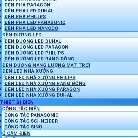
ĐÈN PHA PARAGON
ĐÈN PHA LED DUHAL
ĐÈN PHA PHILIPS
ĐÈN PHA LED PANASONIC
ĐÈN PHA LED NANOCO
ĐÈN ĐƯỜNG LED
ĐÈN ĐƯỜNG LED DUHAL
ĐÈN ĐƯỜNG LED PARAGON
ĐÈN ĐƯỜNG LED PHILIPS
ĐÈN ĐƯỜNG LED RẠNG ĐÔNG
ĐÈN ĐƯỜNG NĂNG LƯỢNG MẶT TRỜI
ĐÈN LED NHÀ XƯỞNG
ĐÈN LED NHÀ XƯỞNG PHILIPS
ĐÈN LED NHÀ XƯỞNG RẠNG ĐÔNG
ĐÈN LED NHÀ XƯỞNG PARAGON
ĐÈN LED NHÀ XƯỞNG DUHAL
THIẾT BỊ ĐIỆN
CÔNG TẮC ĐIỆN
CÔNG TẮC PANASONIC
CÔNG TẮC SCHNEIDER
CÔNG TẮC SINO
Ổ CẮM ĐIỆN