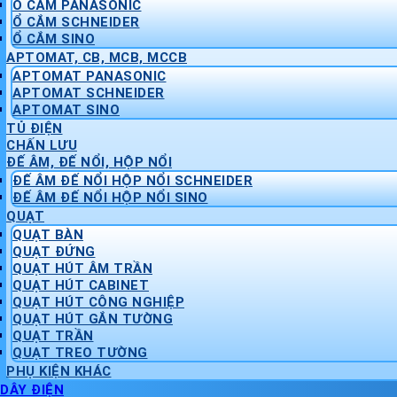
Ổ CẮM PANASONIC
Ổ CẮM SCHNEIDER
Ổ CẮM SINO
APTOMAT, CB, MCB, MCCB
APTOMAT PANASONIC
APTOMAT SCHNEIDER
APTOMAT SINO
TỦ ĐIỆN
CHẤN LƯU
ĐẾ ÂM, ĐẾ NỔI, HỘP NỔI
ĐẾ ÂM ĐẾ NỔI HỘP NỔI SCHNEIDER
ĐẾ ÂM ĐẾ NỔI HỘP NỔI SINO
QUẠT
QUẠT BÀN
QUẠT ĐỨNG
QUẠT HÚT ÂM TRẦN
QUẠT HÚT CABINET
QUẠT HÚT CÔNG NGHIỆP
QUẠT HÚT GẮN TƯỜNG
QUẠT TRẦN
QUẠT TREO TƯỜNG
PHỤ KIỆN KHÁC
DÂY ĐIỆN