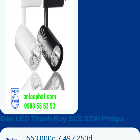
Đèn LED Thanh Ray SLS 22W Philips
663,000
₫
/
497,250
₫
Giá bán: