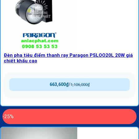
Đèn pha tiêu điểm thanh ray Paragon PSLOO20L 20W giá
chiết khấu cao
663,600
₫
/
1,106,000
₫
-25%