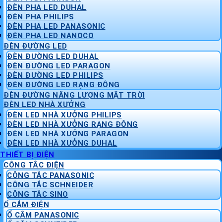
ĐÈN PHA LED DUHAL
ĐÈN PHA PHILIPS
ĐÈN PHA LED PANASONIC
ĐÈN PHA LED NANOCO
ĐÈN ĐƯỜNG LED
ĐÈN ĐƯỜNG LED DUHAL
ĐÈN ĐƯỜNG LED PARAGON
ĐÈN ĐƯỜNG LED PHILIPS
ĐÈN ĐƯỜNG LED RẠNG ĐÔNG
ĐÈN ĐƯỜNG NĂNG LƯỢNG MẶT TRỜI
ĐÈN LED NHÀ XƯỞNG
ĐÈN LED NHÀ XƯỞNG PHILIPS
ĐÈN LED NHÀ XƯỞNG RẠNG ĐÔNG
ĐÈN LED NHÀ XƯỞNG PARAGON
ĐÈN LED NHÀ XƯỞNG DUHAL
THIẾT BỊ ĐIỆN
CÔNG TẮC ĐIỆN
CÔNG TẮC PANASONIC
CÔNG TẮC SCHNEIDER
CÔNG TẮC SINO
Ổ CẮM ĐIỆN
Ổ CẮM PANASONIC