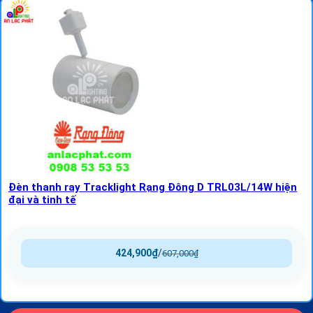
Đèn thanh ray Tracklight Rạng Đông D TRL03L/14W hiện
đại và tinh tế
424,900
₫
/
607,000
₫