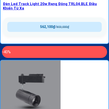
Đèn Led Track Light 20w Rạng Đông TRL04.BLE Điều
Khiển Từ Xa
562,100
₫
/
803,000
₫
-40%