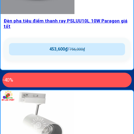
Đèn pha tiêu điểm thanh ray PSLUU10L 10W Paragon giá
tốt
453,600
₫
/
756,000
₫
-40%