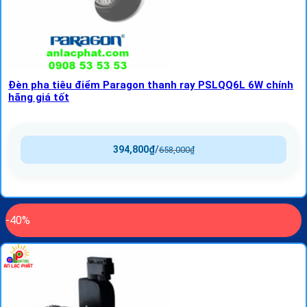
Đèn pha tiêu điểm Paragon thanh ray PSLQQ6L 6W chính
hãng giá tốt
394,800
₫
/
658,000
₫
-40%