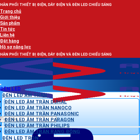
Bỏ
BỊ ĐIỆN, DÂY ĐIỆN VÀ ĐÈN LED CHIẾU SÁNG
qua
Trang chủ
nội
Giới thiệu
dung
Sản phẩm
Tin tức
Liên hệ
Đặt hàng
Hồ sơ năng lực
BỊ ĐIỆN, DÂY ĐIỆN VÀ ĐÈN LED CHIẾU SÁNG
ĐÈN LED
ĐÈN LED ÂM TRẦN
ĐÈN LED ÂM TRẦN DUHAL
ĐÈN LED ÂM TRẦN NANOCO
ĐÈN LED ÂM TRẦN PANASONIC
Tìm
ĐÈN LED ÂM TRẦN PARAGON
kiếm:
ĐÈN LED ÂM TRẦN PHILIPS
ĐÈN LED ÂM TRẦN RẠNG ĐÔNG
ĐÈN LED TRÒN