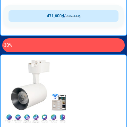
471,600
₫
/
786,000
₫
-30%