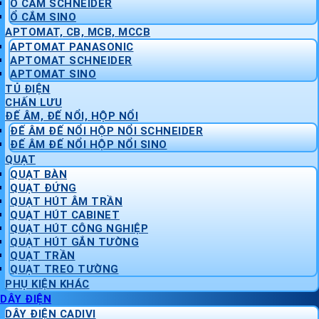
Ổ CẮM SCHNEIDER
Ổ CẮM SINO
APTOMAT, CB, MCB, MCCB
APTOMAT PANASONIC
APTOMAT SCHNEIDER
APTOMAT SINO
TỦ ĐIỆN
CHẤN LƯU
ĐẾ ÂM, ĐẾ NỔI, HỘP NỔI
ĐẾ ÂM ĐẾ NỔI HỘP NỔI SCHNEIDER
ĐẾ ÂM ĐẾ NỔI HỘP NỔI SINO
QUẠT
QUẠT BÀN
QUẠT ĐỨNG
QUẠT HÚT ÂM TRẦN
QUẠT HÚT CABINET
QUẠT HÚT CÔNG NGHIỆP
QUẠT HÚT GẮN TƯỜNG
QUẠT TRẦN
QUẠT TREO TƯỜNG
PHỤ KIỆN KHÁC
DÂY ĐIỆN
DÂY ĐIỆN CADIVI