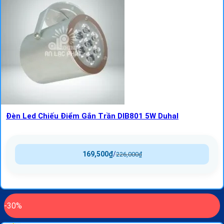
Đèn Led Chiếu Điểm Gắn Trần DIB801 5W Duhal
169,500
₫
/
226,000
₫
-30%