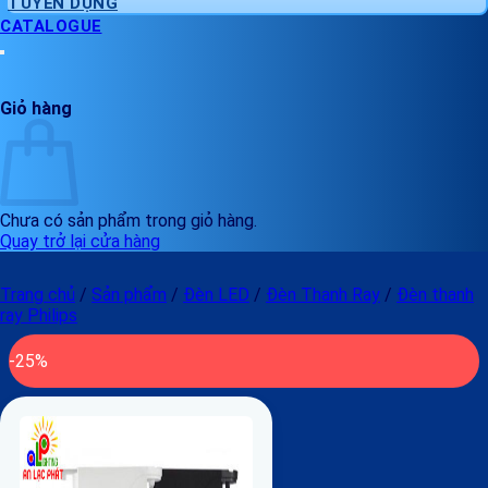
TUYỂN DỤNG
CATALOGUE
Giỏ hàng
Chưa có sản phẩm trong giỏ hàng.
Quay trở lại cửa hàng
Trang chủ
/
Sản phẩm
/
Đèn LED
/
Đèn Thanh Ray
/
Đèn thanh
ray Philips
-25%