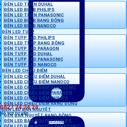
ĐÈN LED TRÒN DUHAL
ĐÈN LED BULB PHILIPS
ĐÈN LED TRÒN PANASONIC
ĐÈN LED BULB RẠNG ĐÔNG
ĐÈN LED BULB NANOCO
ĐÈN LED TUÝP
ĐÈN TUÝP LED PHILIPS
ĐÈN LED TUÝP RẠNG ĐÔNG
ĐÈN TUÝP LED PARAGON
ĐÈN TUÝP LED DUHAL
ĐÈN TUÝP LED PANASONIC
ĐÈN TUÝP LED NANOCO
ĐÈN LED CHIẾU ĐIỂM
ĐÈN LED CHIẾU ĐIỂM DUHAL
ĐÈN LED CHIẾU ĐIỂM NANOCO
ĐÈN LED CHIẾU ĐIỂM PANASONIC
ĐÈN LED CHIẾU ĐIỂM PARAGON
ĐÈN LED CHIẾU ĐIỂM PHILIPS
ĐÈN LED CHIẾU ĐIỂM RẠNG ĐÔNG
0827 24 24 24
ĐÈN LED BÁN NGUYỆT
Hỗ trợ tư vấn
ĐÈN BÁN NGUYỆT RẠNG ĐÔNG
ĐÈN LED BÁN NGUYỆT PHILIPS
ĐÈN LED BÁN NGUYỆT PANASONIC