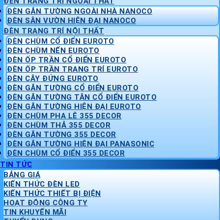
ĐÈN TRANG TRÍ NGOẠI THẤT
ĐÈN GẮN TƯỜNG NGOÀI NHÀ NANOCO
ĐÈN SÂN VƯỜN HIỆN ĐẠI NANOCO
ĐÈN TRANG TRÍ NỘI THẤT
ĐÈN CHÙM CỔ ĐIỂN EUROTO
ĐÈN CHÙM NẾN EUROTO
ĐÈN ỐP TRẦN CỔ ĐIỂN EUROTO
ĐÈN ỐP TRẦN TRANG TRÍ EUROTO
ĐÈN CÂY ĐỨNG EUROTO
ĐÈN GẮN TƯỜNG CỔ ĐIỂN EUROTO
ĐÈN GẮN TƯỜNG TÂN CỔ ĐIỂN EUROTO
ĐÈN GẮN TƯỜNG HIỆN ĐẠI EUROTO
ĐÈN CHÙM PHA LÊ 355 DECOR
ĐÈN CHÙM THẢ 355 DECOR
ĐÈN GẮN TƯỜNG 355 DECOR
ĐÈN GẮN TƯỜNG HIỆN ĐẠI PANASONIC
ĐÈN CHÙM CỔ ĐIỂN 355 DECOR
TIN TỨC
BẢNG GIÁ
KIẾN THỨC ĐÈN LED
KIẾN THỨC THIẾT BỊ ĐIỆN
HOẠT ĐỘNG CÔNG TY
TIN KHUYẾN MÃI