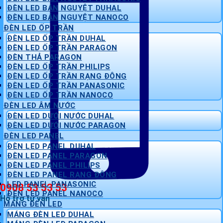
ĐÈN LED BÁN NGUYỆT DUHAL
ĐÈN LED BÁN NGUYỆT NANOCO
ĐÈN LED ỐP TRẦN
ĐÈN LED ỐP TRẦN DUHAL
ĐÈN LED ỐP TRẦN PARAGON
ĐÈN THẢ PARAGON
ĐÈN LED ỐP TRẦN PHILIPS
ĐÈN LED ỐP TRẦN RẠNG ĐÔNG
ĐÈN LED ỐP TRẦN PANASONIC
ĐÈN LED ỐP TRẦN NANOCO
ĐÈN LED ÂM NƯỚC
ĐÈN LED DƯỚI NƯỚC DUHAL
ĐÈN LED DƯỚI NƯỚC PARAGON
ĐÈN LED PANEL
ĐÈN LED PANEL DUHAL
ĐÈN LED PANEL PARAGON
ĐÈN LED PANEL PHILIPS
ĐÈN LED PANEL RẠNG ĐÔNG
LED PANEL PANASONIC
0908 53 53 53
ĐÈN LED PANEL NANOCO
Hỗ trợ tư vấn
MÁNG ĐÈN LED
MÁNG ĐÈN LED DUHAL