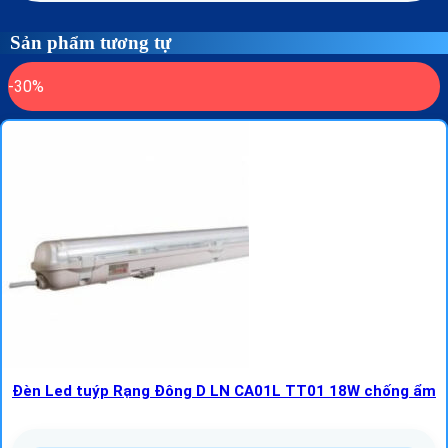
Sản phẩm tương tự
-30%
Đèn Led tuýp Rạng Đông D LN CA01L TT01 18W chống ẩm