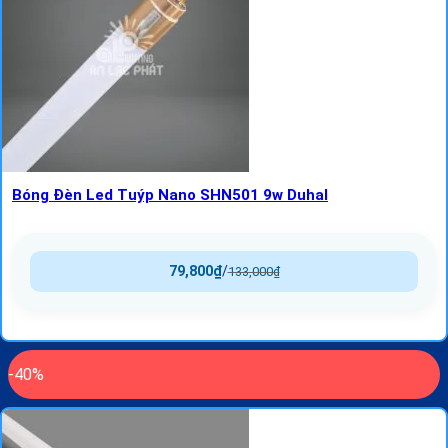
Bóng Đèn Led Tuýp Nano SHN501 9w Duhal
79,800
₫
/
133,000
₫
-40%