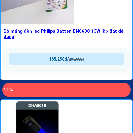
Bộ máng đèn led Philips Batten BN068C 13W lắp đặt dễ
dàng
185,250
₫
/
285,000
₫
-20%