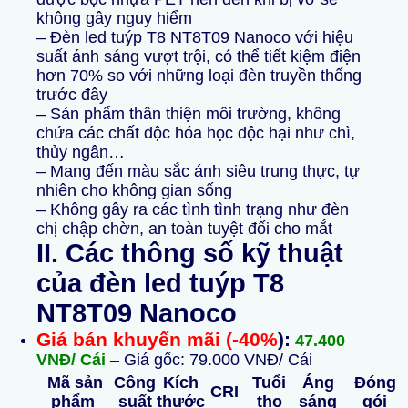
không gây nguy hiểm
– Đèn led tuýp T8 NT8T09 Nanoco với hiệu
suất ánh sáng vượt trội, có thể tiết kiệm điện
hơn 70% so với những loại đèn truyền thống
trước đây
– Sản phẩm thân thiện môi trường, không
chứa các chất độc hóa học độc hại như chì,
thủy ngân…
– Mang đến màu sắc ánh siêu trung thực, tự
nhiên cho không gian sống
– Không gây ra các tình tình trạng như đèn
chị chập chờn, an toàn tuyệt đối cho mắt
II. Các thông số kỹ thuật
của đèn led tuýp T8
NT8T09 Nanoco
Giá bán khuyến mãi (-40%
):
47.400
VNĐ/ Cái
– Giá gốc: 79.000 VNĐ/ Cái
Mã sản
Công
Kích
Tuổi
Áng
Đóng
CRI
phẩm
suất
thước
thọ
sáng
gói