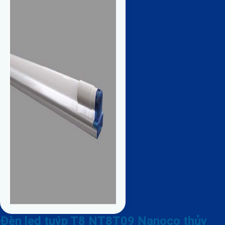
Đèn led tuýp T8 NT8T09 Nanoco thủy