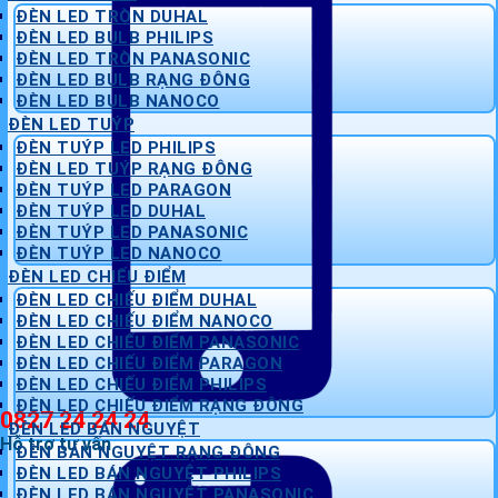
ĐÈN LED TRÒN DUHAL
ĐÈN LED BULB PHILIPS
ĐÈN LED TRÒN PANASONIC
ĐÈN LED BULB RẠNG ĐÔNG
ĐÈN LED BULB NANOCO
ĐÈN LED TUÝP
ĐÈN TUÝP LED PHILIPS
ĐÈN LED TUÝP RẠNG ĐÔNG
ĐÈN TUÝP LED PARAGON
ĐÈN TUÝP LED DUHAL
ĐÈN TUÝP LED PANASONIC
ĐÈN TUÝP LED NANOCO
ĐÈN LED CHIẾU ĐIỂM
ĐÈN LED CHIẾU ĐIỂM DUHAL
ĐÈN LED CHIẾU ĐIỂM NANOCO
ĐÈN LED CHIẾU ĐIỂM PANASONIC
ĐÈN LED CHIẾU ĐIỂM PARAGON
ĐÈN LED CHIẾU ĐIỂM PHILIPS
ĐÈN LED CHIẾU ĐIỂM RẠNG ĐÔNG
0827 24 24 24
ĐÈN LED BÁN NGUYỆT
Hỗ trợ tư vấn
ĐÈN BÁN NGUYỆT RẠNG ĐÔNG
ĐÈN LED BÁN NGUYỆT PHILIPS
ĐÈN LED BÁN NGUYỆT PANASONIC