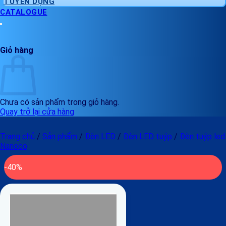
TUYỂN DỤNG
CATALOGUE
Giỏ hàng
Chưa có sản phẩm trong giỏ hàng.
Quay trở lại cửa hàng
Trang chủ
/
Sản phẩm
/
Đèn LED
/
Đèn LED tuýp
/
Đèn tuýp led
Nanoco
-40%