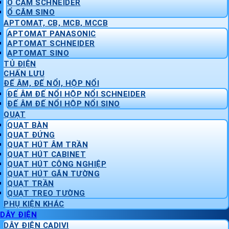
Ổ CẮM SCHNEIDER
Ổ CẮM SINO
APTOMAT, CB, MCB, MCCB
APTOMAT PANASONIC
APTOMAT SCHNEIDER
APTOMAT SINO
TỦ ĐIỆN
CHẤN LƯU
ĐẾ ÂM, ĐẾ NỔI, HỘP NỔI
ĐẾ ÂM ĐẾ NỔI HỘP NỔI SCHNEIDER
ĐẾ ÂM ĐẾ NỔI HỘP NỔI SINO
QUẠT
QUẠT BÀN
QUẠT ĐỨNG
QUẠT HÚT ÂM TRẦN
QUẠT HÚT CABINET
QUẠT HÚT CÔNG NGHIỆP
QUẠT HÚT GẮN TƯỜNG
QUẠT TRẦN
QUẠT TREO TƯỜNG
PHỤ KIỆN KHÁC
DÂY ĐIỆN
DÂY ĐIỆN CADIVI