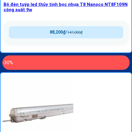
Bộ đèn tuýp led thủy tinh bọc nhựa T8 Nanoco NT8F109N
công suất 9w
88,200
₫
/
147,000
₫
-30%