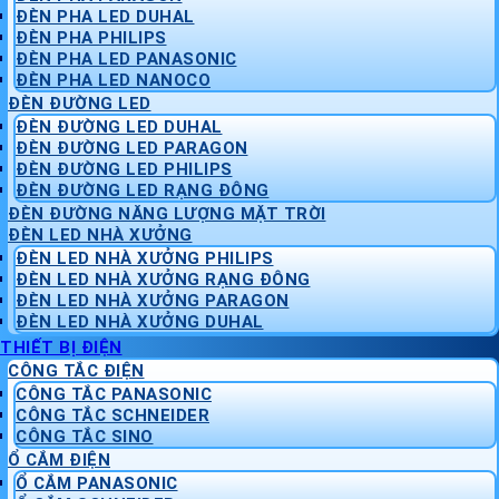
ĐÈN PHA LED DUHAL
ĐÈN PHA PHILIPS
ĐÈN PHA LED PANASONIC
ĐÈN PHA LED NANOCO
ĐÈN ĐƯỜNG LED
ĐÈN ĐƯỜNG LED DUHAL
ĐÈN ĐƯỜNG LED PARAGON
ĐÈN ĐƯỜNG LED PHILIPS
ĐÈN ĐƯỜNG LED RẠNG ĐÔNG
ĐÈN ĐƯỜNG NĂNG LƯỢNG MẶT TRỜI
ĐÈN LED NHÀ XƯỞNG
ĐÈN LED NHÀ XƯỞNG PHILIPS
ĐÈN LED NHÀ XƯỞNG RẠNG ĐÔNG
ĐÈN LED NHÀ XƯỞNG PARAGON
ĐÈN LED NHÀ XƯỞNG DUHAL
THIẾT BỊ ĐIỆN
CÔNG TẮC ĐIỆN
CÔNG TẮC PANASONIC
CÔNG TẮC SCHNEIDER
CÔNG TẮC SINO
Ổ CẮM ĐIỆN
Ổ CẮM PANASONIC