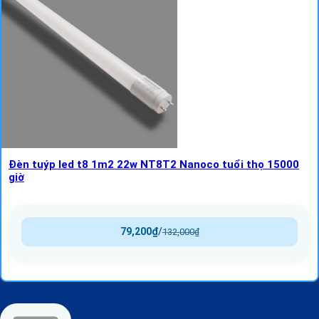
Đèn tuýp led t8 1m2 22w NT8T2 Nanoco tuổi thọ 15000
giờ
79,200
₫
/
132,000
₫