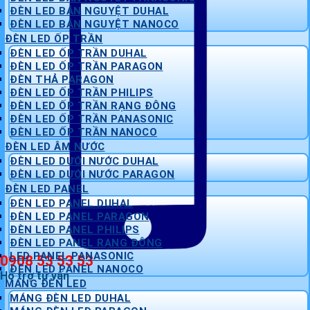
ĐÈN LED BÁN NGUYỆT DUHAL
ĐÈN LED BÁN NGUYỆT NANOCO
ĐÈN LED ỐP TRẦN
ĐÈN LED ỐP TRẦN DUHAL
ĐÈN LED ỐP TRẦN PARAGON
ĐÈN THẢ PARAGON
ĐÈN LED ỐP TRẦN PHILIPS
ĐÈN LED ỐP TRẦN RẠNG ĐÔNG
ĐÈN LED ỐP TRẦN PANASONIC
ĐÈN LED ỐP TRẦN NANOCO
ĐÈN LED ÂM NƯỚC
ĐÈN LED DƯỚI NƯỚC DUHAL
ĐÈN LED DƯỚI NƯỚC PARAGON
ĐÈN LED PANEL
ĐÈN LED PANEL DUHAL
ĐÈN LED PANEL PARAGON
ĐÈN LED PANEL PHILIPS
ĐÈN LED PANEL RẠNG ĐÔNG
LED PANEL PANASONIC
0908 53 53 53
ĐÈN LED PANEL NANOCO
Hỗ trợ tư vấn
MÁNG ĐÈN LED
MÁNG ĐÈN LED DUHAL