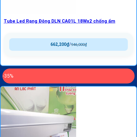
Tube Led Rạng Đông DLN CA01L 18Wx2 chống ẩm
662,200
₫
/
946,000
₫
-35%