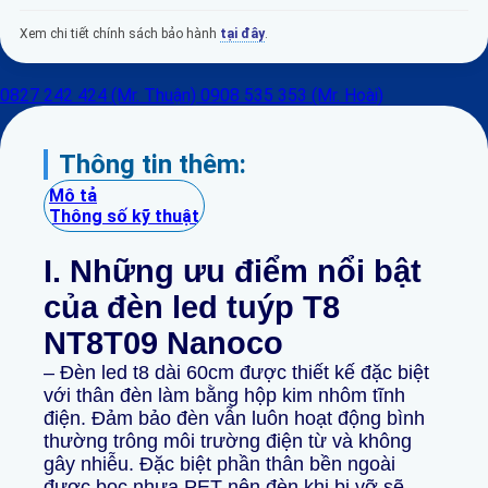
Xem chi tiết chính sách bảo hành
tại đây
.
0827 242 424 (Mr. Thuận)
0908 535 353 (Mr. Hoài)
Thông tin thêm:
Mô tả
Thông số kỹ thuật
I. Những ưu điểm nổi bật
của đèn led tuýp T8
NT8T09 Nanoco
– Đèn led t8 dài 60cm được thiết kế đặc biệt
với thân đèn làm bằng hộp kim nhôm tĩnh
điện. Đảm bảo đèn vẫn luôn hoạt động bình
thường trông môi trường điện từ và không
gây nhiễu. Đặc biệt phần thân bền ngoài
được bọc nhựa PET nên đèn khi bị vỡ sẽ