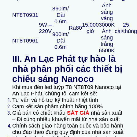
Ánh
860lm/
sáng
NT8T0931
Dài
vàng
0.6m
9W –
15,000
3000K
25
Ra80
220V
giờ
Ánh
cái/thùng
900lm/
sáng
NT8T0961
Dài
trắng
0.6m
6500K
III. An Lạc Phát tự hào là
nhà phân phối các thiết bị
chiếu sáng Nanoco
Khi mua đèn led tuýp T8 NT8T09 Nanoco tại
An Lạc Phát, chúng tôi cam kết sẽ:
Tư vấn và hỗ trợ kỹ thuật nhiệt tình
Cam kết sản phẩm chính hãng 100%
Giá bán có chiết khấu
SÁT GIÁ
nhà sản xuất
– Đi cùng nhiều khuyến mãi từ nhà sản xuất
Chính sách giao hàng toàn quốc và bảo hành
chu đáo theo đúng quy định của nhà sản xuất