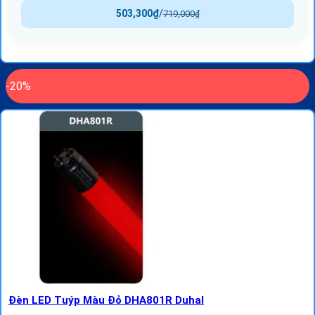
503,300
₫
/
719,000
₫
-20%
Đèn LED Tuýp Màu Đỏ DHA801R Duhal