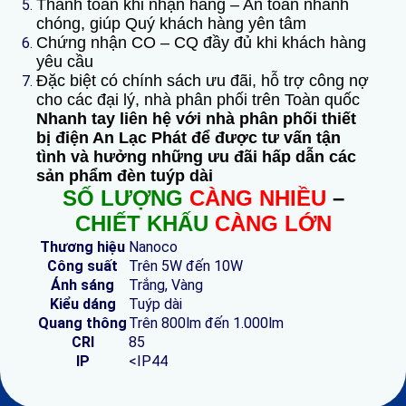
Thanh toán khi nhận hàng – An toàn nhanh
chóng, giúp Quý khách hàng yên tâm
Chứng nhận CO – CQ đầy đủ khi khách hàng
yêu cầu
Đặc biệt có chính sách ưu đãi, hỗ trợ công nợ
cho các đại lý, nhà phân phối trên Toàn quốc
Nhanh tay liên hệ với nhà phân phối thiết
bị điện An Lạc Phát để được tư vấn tận
tình và hưởng những ưu đãi hấp dẫn các
sản phẩm đèn tuýp dài
SỐ LƯỢNG
CÀNG NHIỀU
–
CHIẾT KHẤU
CÀNG LỚN
Thương hiệu
Nanoco
Công suất
Trên 5W đến 10W
Ánh sáng
Trắng, Vàng
Kiểu dáng
Tuýp dài
Quang thông
Trên 800lm đến 1.000lm
CRI
85
IP
<IP44