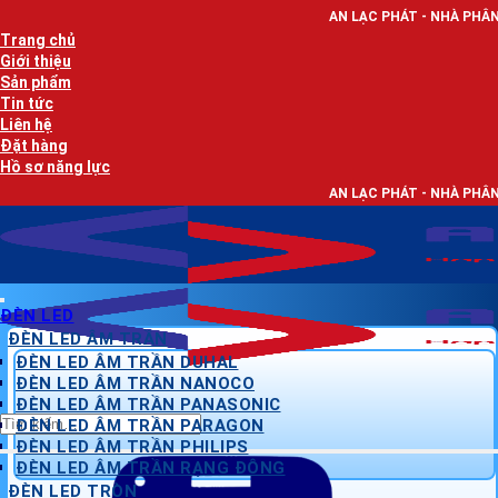
Bỏ
AN LẠC PHÁT - NHÀ PHÂN PHỐI THIẾT BỊ ĐI
qua
Trang chủ
nội
Giới thiệu
dung
Sản phẩm
Tin tức
Liên hệ
Đặt hàng
Hồ sơ năng lực
AN LẠC PHÁT - NHÀ PHÂN PHỐI THIẾT BỊ ĐI
ĐÈN LED
ĐÈN LED ÂM TRẦN
ĐÈN LED ÂM TRẦN DUHAL
ĐÈN LED ÂM TRẦN NANOCO
ĐÈN LED ÂM TRẦN PANASONIC
Tìm
ĐÈN LED ÂM TRẦN PARAGON
kiếm:
ĐÈN LED ÂM TRẦN PHILIPS
ĐÈN LED ÂM TRẦN RẠNG ĐÔNG
ĐÈN LED TRÒN