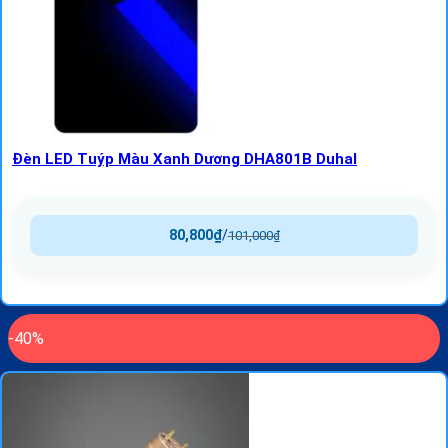
Đèn LED Tuýp Màu Xanh Dương DHA801B Duhal
80,800
₫
/
101,000
₫
-40%