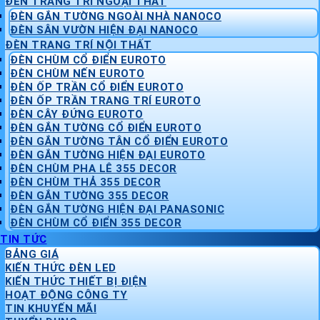
ĐÈN TRANG TRÍ NGOẠI THẤT
ĐÈN GẮN TƯỜNG NGOÀI NHÀ NANOCO
ĐÈN SÂN VƯỜN HIỆN ĐẠI NANOCO
ĐÈN TRANG TRÍ NỘI THẤT
ĐÈN CHÙM CỔ ĐIỂN EUROTO
ĐÈN CHÙM NẾN EUROTO
ĐÈN ỐP TRẦN CỔ ĐIỂN EUROTO
ĐÈN ỐP TRẦN TRANG TRÍ EUROTO
ĐÈN CÂY ĐỨNG EUROTO
ĐÈN GẮN TƯỜNG CỔ ĐIỂN EUROTO
ĐÈN GẮN TƯỜNG TÂN CỔ ĐIỂN EUROTO
ĐÈN GẮN TƯỜNG HIỆN ĐẠI EUROTO
ĐÈN CHÙM PHA LÊ 355 DECOR
ĐÈN CHÙM THẢ 355 DECOR
ĐÈN GẮN TƯỜNG 355 DECOR
ĐÈN GẮN TƯỜNG HIỆN ĐẠI PANASONIC
ĐÈN CHÙM CỔ ĐIỂN 355 DECOR
TIN TỨC
BẢNG GIÁ
KIẾN THỨC ĐÈN LED
KIẾN THỨC THIẾT BỊ ĐIỆN
HOẠT ĐỘNG CÔNG TY
TIN KHUYẾN MÃI