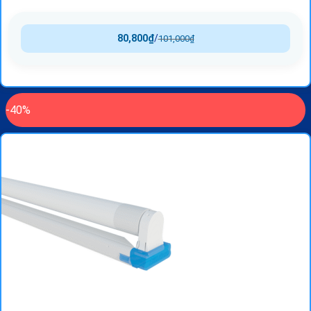
80,800
₫
/
101,000
₫
-40%