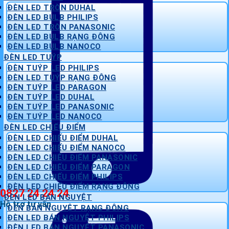
ĐÈN LED TRÒN DUHAL
ĐÈN LED BULB PHILIPS
ĐÈN LED TRÒN PANASONIC
ĐÈN LED BULB RẠNG ĐÔNG
ĐÈN LED BULB NANOCO
ĐÈN LED TUÝP
ĐÈN TUÝP LED PHILIPS
ĐÈN LED TUÝP RẠNG ĐÔNG
ĐÈN TUÝP LED PARAGON
ĐÈN TUÝP LED DUHAL
ĐÈN TUÝP LED PANASONIC
ĐÈN TUÝP LED NANOCO
ĐÈN LED CHIẾU ĐIỂM
ĐÈN LED CHIẾU ĐIỂM DUHAL
ĐÈN LED CHIẾU ĐIỂM NANOCO
ĐÈN LED CHIẾU ĐIỂM PANASONIC
ĐÈN LED CHIẾU ĐIỂM PARAGON
ĐÈN LED CHIẾU ĐIỂM PHILIPS
ĐÈN LED CHIẾU ĐIỂM RẠNG ĐÔNG
0827 24 24 24
ĐÈN LED BÁN NGUYỆT
Hỗ trợ tư vấn
ĐÈN BÁN NGUYỆT RẠNG ĐÔNG
ĐÈN LED BÁN NGUYỆT PHILIPS
ĐÈN LED BÁN NGUYỆT PANASONIC