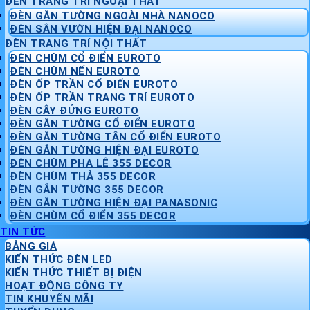
ĐÈN TRANG TRÍ NGOẠI THẤT
ĐÈN GẮN TƯỜNG NGOÀI NHÀ NANOCO
ĐÈN SÂN VƯỜN HIỆN ĐẠI NANOCO
ĐÈN TRANG TRÍ NỘI THẤT
ĐÈN CHÙM CỔ ĐIỂN EUROTO
ĐÈN CHÙM NẾN EUROTO
ĐÈN ỐP TRẦN CỔ ĐIỂN EUROTO
ĐÈN ỐP TRẦN TRANG TRÍ EUROTO
ĐÈN CÂY ĐỨNG EUROTO
ĐÈN GẮN TƯỜNG CỔ ĐIỂN EUROTO
ĐÈN GẮN TƯỜNG TÂN CỔ ĐIỂN EUROTO
ĐÈN GẮN TƯỜNG HIỆN ĐẠI EUROTO
ĐÈN CHÙM PHA LÊ 355 DECOR
ĐÈN CHÙM THẢ 355 DECOR
ĐÈN GẮN TƯỜNG 355 DECOR
ĐÈN GẮN TƯỜNG HIỆN ĐẠI PANASONIC
ĐÈN CHÙM CỔ ĐIỂN 355 DECOR
TIN TỨC
BẢNG GIÁ
KIẾN THỨC ĐÈN LED
KIẾN THỨC THIẾT BỊ ĐIỆN
HOẠT ĐỘNG CÔNG TY
TIN KHUYẾN MÃI