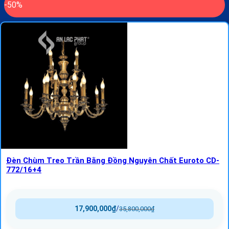
-50%
Đèn Chùm Treo Trần Bằng Đồng Nguyên Chất Euroto CD-
772/16+4
17,900,000
₫
/
35,800,000
₫