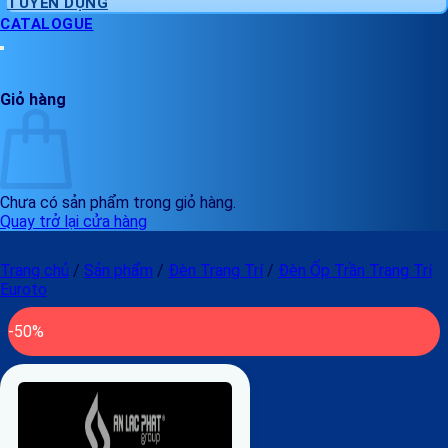
TUYỂN DỤNG
CATALOGUE
Giỏ hàng
Chưa có sản phẩm trong giỏ hàng.
Quay trở lại cửa hàng
Trang chủ
/
Sản phẩm
/
Đèn Trang Trí
/
Đèn Ốp Trần Trang Trí
Euroto
-50%