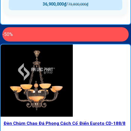
36,900,000
₫
/
73,800,000
₫
-50%
Đèn Chùm Chao Đá Phong Cách Cổ Điển Euroto CD-188/8