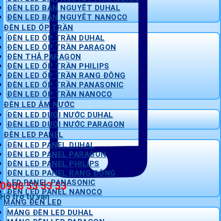
ĐÈN LED BÁN NGUYỆT DUHAL
ĐÈN LED BÁN NGUYỆT NANOCO
ĐÈN LED ỐP TRẦN
ĐÈN LED ỐP TRẦN DUHAL
ĐÈN LED ỐP TRẦN PARAGON
ĐÈN THẢ PARAGON
ĐÈN LED ỐP TRẦN PHILIPS
ĐÈN LED ỐP TRẦN RẠNG ĐÔNG
ĐÈN LED ỐP TRẦN PANASONIC
ĐÈN LED ỐP TRẦN NANOCO
ĐÈN LED ÂM NƯỚC
ĐÈN LED DƯỚI NƯỚC DUHAL
ĐÈN LED DƯỚI NƯỚC PARAGON
ĐÈN LED PANEL
ĐÈN LED PANEL DUHAL
ĐÈN LED PANEL PARAGON
ĐÈN LED PANEL PHILIPS
ĐÈN LED PANEL RẠNG ĐÔNG
LED PANEL PANASONIC
0908 53 53 53
ĐÈN LED PANEL NANOCO
Hỗ trợ tư vấn
MÁNG ĐÈN LED
MÁNG ĐÈN LED DUHAL