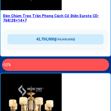
Đèn Chùm Treo Trần Phong Cách Cổ Điển Euroto CD-
768/28+14+7
42,750,000
₫
/
85,500,000
₫
-50%