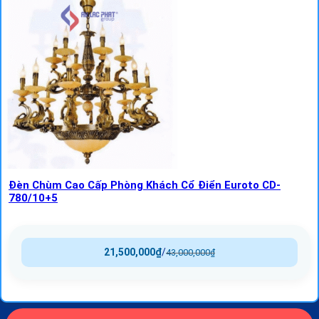
Đèn Chùm Cao Cấp Phòng Khách Cổ Điển Euroto CD-
780/10+5
21,500,000
₫
/
43,000,000
₫