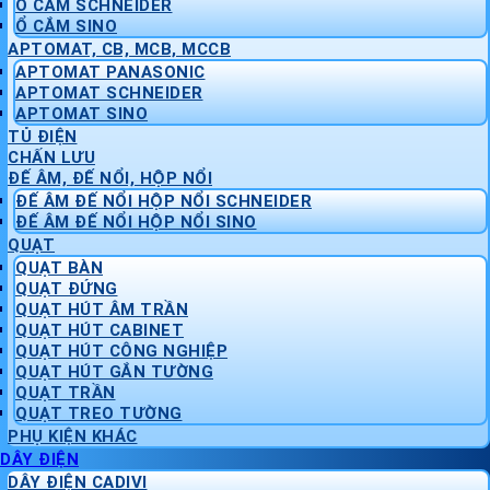
Ổ CẮM SCHNEIDER
Ổ CẮM SINO
APTOMAT, CB, MCB, MCCB
APTOMAT PANASONIC
APTOMAT SCHNEIDER
APTOMAT SINO
TỦ ĐIỆN
CHẤN LƯU
ĐẾ ÂM, ĐẾ NỔI, HỘP NỔI
ĐẾ ÂM ĐẾ NỔI HỘP NỔI SCHNEIDER
ĐẾ ÂM ĐẾ NỔI HỘP NỔI SINO
QUẠT
QUẠT BÀN
QUẠT ĐỨNG
QUẠT HÚT ÂM TRẦN
QUẠT HÚT CABINET
QUẠT HÚT CÔNG NGHIỆP
QUẠT HÚT GẮN TƯỜNG
QUẠT TRẦN
QUẠT TREO TƯỜNG
PHỤ KIỆN KHÁC
DÂY ĐIỆN
DÂY ĐIỆN CADIVI