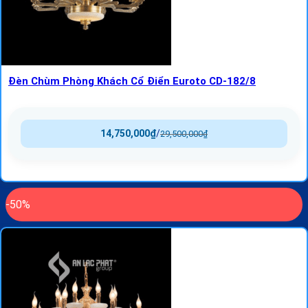
Đèn Chùm Phòng Khách Cổ Điển Euroto CD-182/8
14,750,000
₫
/
29,500,000
₫
-50%