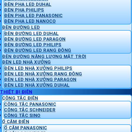
ĐÈN PHA LED DUHAL
ĐÈN PHA PHILIPS
ĐÈN PHA LED PANASONIC
ĐÈN PHA LED NANOCO
ĐÈN ĐƯỜNG LED
ĐÈN ĐƯỜNG LED DUHAL
ĐÈN ĐƯỜNG LED PARAGON
ĐÈN ĐƯỜNG LED PHILIPS
ĐÈN ĐƯỜNG LED RẠNG ĐÔNG
ĐÈN ĐƯỜNG NĂNG LƯỢNG MẶT TRỜI
ĐÈN LED NHÀ XƯỞNG
ĐÈN LED NHÀ XƯỞNG PHILIPS
ĐÈN LED NHÀ XƯỞNG RẠNG ĐÔNG
ĐÈN LED NHÀ XƯỞNG PARAGON
ĐÈN LED NHÀ XƯỞNG DUHAL
THIẾT BỊ ĐIỆN
CÔNG TẮC ĐIỆN
CÔNG TẮC PANASONIC
CÔNG TẮC SCHNEIDER
CÔNG TẮC SINO
Ổ CẮM ĐIỆN
Ổ CẮM PANASONIC