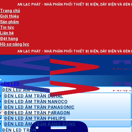
Bỏ
 PHÁT - NHÀ PHÂN PHỐI THIẾT BỊ ĐIỆN, DÂY ĐIỆN VÀ ĐÈN LED CHIẾU SÁNG
qua
Trang chủ
nội
Giới thiệu
dung
Sản phẩm
Tin tức
Liên hệ
Đặt hàng
Hồ sơ năng lực
 PHÁT - NHÀ PHÂN PHỐI THIẾT BỊ ĐIỆN, DÂY ĐIỆN VÀ ĐÈN LED CHIẾU SÁNG
ĐÈN LED
ĐÈN LED ÂM TRẦN
ĐÈN LED ÂM TRẦN DUHAL
ĐÈN LED ÂM TRẦN NANOCO
ĐÈN LED ÂM TRẦN PANASONIC
Tìm
ĐÈN LED ÂM TRẦN PARAGON
kiếm:
ĐÈN LED ÂM TRẦN PHILIPS
ĐÈN LED ÂM TRẦN RẠNG ĐÔNG
ĐÈN LED TRÒN