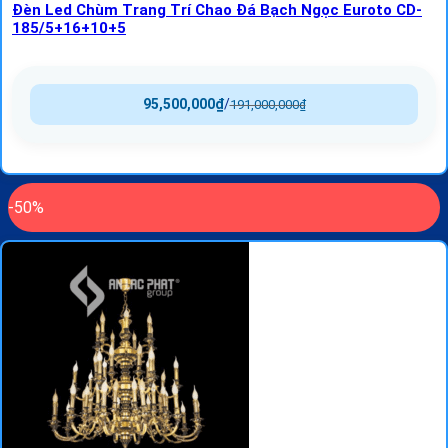
Đèn Led Chùm Trang Trí Chao Đá Bạch Ngọc Euroto CD-
185/5+16+10+5
95,500,000
₫
/
191,000,000
₫
-50%