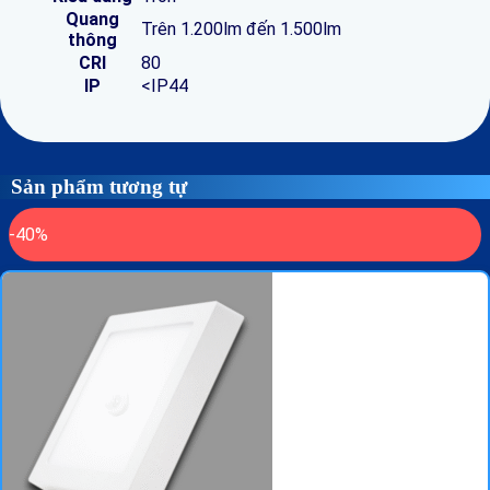
Quang
Trên 1.200lm đến 1.500lm
thông
CRI
80
IP
<IP44
Sản phẩm tương tự
-40%