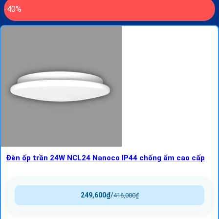
-40%
Đèn ốp trần 24W NCL24 Nanoco IP44 chống ẩm cao cấp
249,600
₫
/
416,000
₫