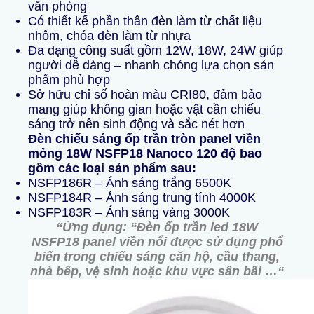
văn phòng
Có thiết kế phần thân đèn làm từ chất liệu
nhôm, chóa đèn làm từ nhựa
Đa dạng công suất gồm 12W, 18W, 24W giúp
người dễ dàng – nhanh chóng lựa chọn sản
phẩm phù hợp
Sở hữu chỉ số hoàn màu CRI80, đảm bảo
mang giúp không gian hoặc vật cần chiếu
sáng trở nên sinh động và sắc nét hơn
Đèn chiếu sáng ốp trần tròn panel viền
mỏng 18W NSFP18 Nanoco 120 độ
bao
gồm các loại sản phẩm sau:
NSFP186R – Ánh sáng trắng 6500K
NSFP184R – Ánh sáng trung tính 4000K
NSFP183R – Ánh sáng vàng 3000K
“Ứng dụng:
“Đ
èn ốp trần led 18W
NSFP18
panel viền nổi
được sử dụng phổ
biến trong chiếu sáng căn hộ, cầu thang,
nhà bếp, vệ sinh hoặc khu vực sân bãi …
“