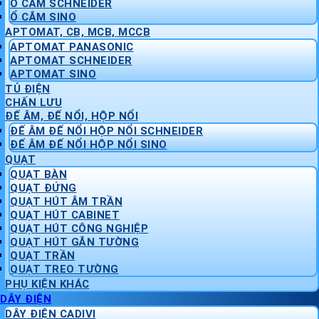
Ổ CẮM SCHNEIDER
Ổ CẮM SINO
APTOMAT, CB, MCB, MCCB
APTOMAT PANASONIC
APTOMAT SCHNEIDER
APTOMAT SINO
TỦ ĐIỆN
CHẤN LƯU
ĐẾ ÂM, ĐẾ NỔI, HỘP NỔI
ĐẾ ÂM ĐẾ NỔI HỘP NỔI SCHNEIDER
ĐẾ ÂM ĐẾ NỔI HỘP NỔI SINO
QUẠT
QUẠT BÀN
QUẠT ĐỨNG
QUẠT HÚT ÂM TRẦN
QUẠT HÚT CABINET
QUẠT HÚT CÔNG NGHIỆP
QUẠT HÚT GẮN TƯỜNG
QUẠT TRẦN
QUẠT TREO TƯỜNG
PHỤ KIỆN KHÁC
DÂY ĐIỆN
DÂY ĐIỆN CADIVI