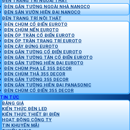
ĐÈN TRANG TRÍ NGOẠI THẤT
ĐÈN GẮN TƯỜNG NGOÀI NHÀ NANOCO
ĐÈN SÂN VƯỜN HIỆN ĐẠI NANOCO
ĐÈN TRANG TRÍ NỘI THẤT
ĐÈN CHÙM CỔ ĐIỂN EUROTO
ĐÈN CHÙM NẾN EUROTO
ĐÈN ỐP TRẦN CỔ ĐIỂN EUROTO
ĐÈN ỐP TRẦN TRANG TRÍ EUROTO
ĐÈN CÂY ĐỨNG EUROTO
ĐÈN GẮN TƯỜNG CỔ ĐIỂN EUROTO
ĐÈN GẮN TƯỜNG TÂN CỔ ĐIỂN EUROTO
ĐÈN GẮN TƯỜNG HIỆN ĐẠI EUROTO
ĐÈN CHÙM PHA LÊ 355 DECOR
ĐÈN CHÙM THẢ 355 DECOR
ĐÈN GẮN TƯỜNG 355 DECOR
ĐÈN GẮN TƯỜNG HIỆN ĐẠI PANASONIC
ĐÈN CHÙM CỔ ĐIỂN 355 DECOR
TIN TỨC
BẢNG GIÁ
KIẾN THỨC ĐÈN LED
KIẾN THỨC THIẾT BỊ ĐIỆN
HOẠT ĐỘNG CÔNG TY
TIN KHUYẾN MÃI