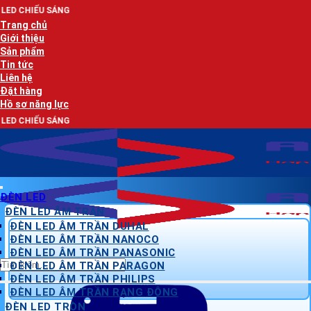
Bỏ
qua
Trang chủ
nội
Giới thiệu
dung
Sản phẩm
Tin tức
Liên hệ
Đặt hàng
Hồ sơ năng lực
ĐÈN LED
ĐÈN LED ÂM TRẦN
ĐÈN LED ÂM TRẦN DUHAL
ĐÈN LED ÂM TRẦN NANOCO
ĐÈN LED ÂM TRẦN PANASONIC
Tìm
ĐÈN LED ÂM TRẦN PARAGON
kiếm:
ĐÈN LED ÂM TRẦN PHILIPS
ĐÈN LED ÂM TRẦN RẠNG ĐÔNG
ĐÈN LED TRÒN