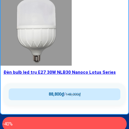
Đèn bulb led trụ E27 30W NLB30 Nanoco Lotus Series
88,800
₫
/
148,000
₫
-40%