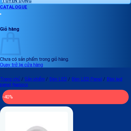
TUYỂN DỤNG
CATALOGUE
Giỏ hàng
Chưa có sản phẩm trong giỏ hàng.
Quay trở lại cửa hàng
Trang chủ
/
Sản phẩm
/
Đèn LED
/
Đèn LED Panel
/
Đèn led
panel Nanoco
-40%