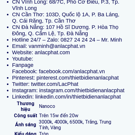
CN Vĩnh Long: 68/7C, Phó Cơ Điều, P.3, Tp.
Vĩnh Long
CN Cần Thơ: 103D, Quốc lộ 1A, P. Ba Láng,
Q. Cái Răng, Tp. Cần Thơ
CN Đà Nẵng: 107 Hồ Sĩ Dương. P. Hòa Thọ
Đông, Q. Cẩm Lệ, Tp. Đà Nẵng
Hotline 24/7 – Zalo:
0827 24 24 24
–
Mr. Minh
Email: vanminh@anlacphat.vn
Website:
anlacphat.com
Youtube:
Fanpage
Facebook:
facebook.com/anlacphat.vn
Pinterest:
pinterest.com/thietbidienanlacphat
Twitter:
twitter.com/LacPhat
Instagram:
instagram.com/thietbidienanlacphat
Linkedin:
linkedin.com/in/thietbidienanlacphat
Thương
Nanoco
hiệu
Công suất
Trên 15w đến 20w
3000k, 4000k, 6500k, Trắng, Trung
Ánh sáng
Tính, Vàng
Kiểu dáng
Tròn