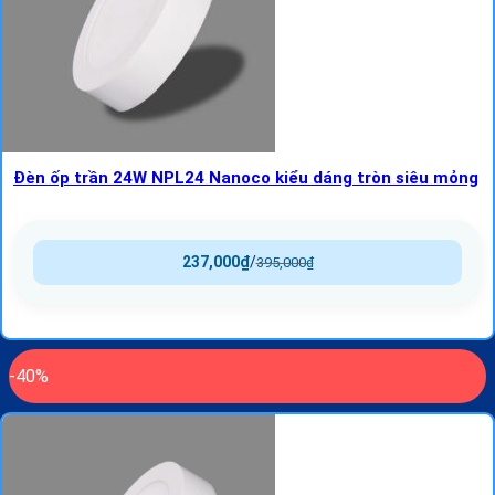
Đèn ốp trần 24W NPL24 Nanoco kiểu dáng tròn siêu mỏng
237,000
₫
/
395,000
₫
-40%