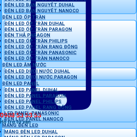
ĐÈN LED BÁN NGUYỆT DUHAL
ĐÈN LED BÁN NGUYỆT NANOCO
ĐÈN LED ỐP TRẦN
ĐÈN LED ỐP TRẦN DUHAL
ĐÈN LED ỐP TRẦN PARAGON
ĐÈN THẢ PARAGON
ĐÈN LED ỐP TRẦN PHILIPS
ĐÈN LED ỐP TRẦN RẠNG ĐÔNG
ĐÈN LED ỐP TRẦN PANASONIC
ĐÈN LED ỐP TRẦN NANOCO
ĐÈN LED ÂM NƯỚC
ĐÈN LED DƯỚI NƯỚC DUHAL
ĐÈN LED DƯỚI NƯỚC PARAGON
ĐÈN LED PANEL
ĐÈN LED PANEL DUHAL
ĐÈN LED PANEL PARAGON
ĐÈN LED PANEL PHILIPS
ĐÈN LED PANEL RẠNG ĐÔNG
LED PANEL PANASONIC
0908 53 53 53
ĐÈN LED PANEL NANOCO
Hỗ trợ tư vấn
MÁNG ĐÈN LED
MÁNG ĐÈN LED DUHAL