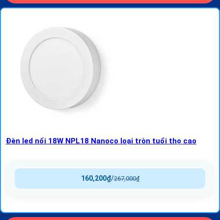
Đèn led nổi 18W NPL18 Nanoco loại tròn tuổi thọ cao
160,200
₫
/
267,000
₫