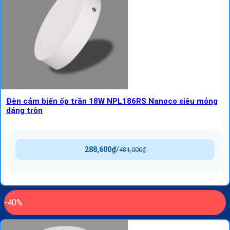
Đèn cảm biến ốp trần 18W NPL186RS Nanoco siêu mỏng
dáng tròn
288,600
₫
/
481,000
₫
-40%