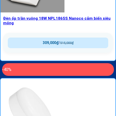
Đèn ốp trần vuông 18W NPL186SS Nanoco cảm biến siêu
mỏng
309,000
₫
/
515,000
₫
-40%