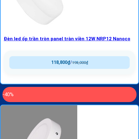
Đèn led ốp trần tròn panel tràn viền 12W NRP12 Nanoco
118,800
₫
/
198,000
₫
-40%