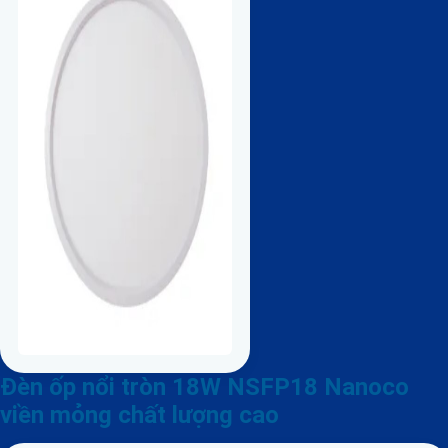
Đèn ốp nổi tròn 18W NSFP18 Nanoco
viền mỏng chất lượng cao