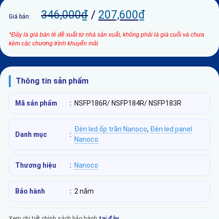
346,000
₫
/
207,600
₫
Giá bán:
*Đây là giá bán lẻ đề xuất từ nhà sản xuất, không phải là giá cuối và chưa
kèm các chương trình khuyến mãi
Thông tin sản phẩm
Mã sản phẩm
:
NSFP186R/ NSFP184R/ NSFP183R
Đèn led ốp trần Nanoco
,
Đèn led panel
Danh mục
:
Nanoco
Thương hiệu
:
Nanoco
Bảo hành
:
2 năm
Xem chi tiết chính sách bảo hành
tại đây
.