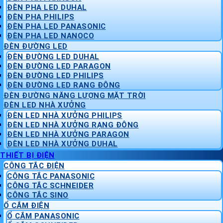
ĐÈN PHA LED DUHAL
ĐÈN PHA PHILIPS
ĐÈN PHA LED PANASONIC
ĐÈN PHA LED NANOCO
ĐÈN ĐƯỜNG LED
ĐÈN ĐƯỜNG LED DUHAL
ĐÈN ĐƯỜNG LED PARAGON
ĐÈN ĐƯỜNG LED PHILIPS
ĐÈN ĐƯỜNG LED RẠNG ĐÔNG
ĐÈN ĐƯỜNG NĂNG LƯỢNG MẶT TRỜI
ĐÈN LED NHÀ XƯỞNG
ĐÈN LED NHÀ XƯỞNG PHILIPS
ĐÈN LED NHÀ XƯỞNG RẠNG ĐÔNG
ĐÈN LED NHÀ XƯỞNG PARAGON
ĐÈN LED NHÀ XƯỞNG DUHAL
THIẾT BỊ ĐIỆN
CÔNG TẮC ĐIỆN
CÔNG TẮC PANASONIC
CÔNG TẮC SCHNEIDER
CÔNG TẮC SINO
Ổ CẮM ĐIỆN
Ổ CẮM PANASONIC