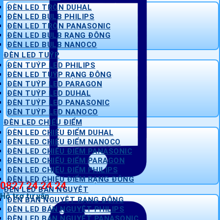
ĐÈN LED TRÒN DUHAL
ĐÈN LED BULB PHILIPS
ĐÈN LED TRÒN PANASONIC
ĐÈN LED BULB RẠNG ĐÔNG
ĐÈN LED BULB NANOCO
ĐÈN LED TUÝP
ĐÈN TUÝP LED PHILIPS
ĐÈN LED TUÝP RẠNG ĐÔNG
ĐÈN TUÝP LED PARAGON
ĐÈN TUÝP LED DUHAL
ĐÈN TUÝP LED PANASONIC
ĐÈN TUÝP LED NANOCO
ĐÈN LED CHIẾU ĐIỂM
ĐÈN LED CHIẾU ĐIỂM DUHAL
ĐÈN LED CHIẾU ĐIỂM NANOCO
ĐÈN LED CHIẾU ĐIỂM PANASONIC
ĐÈN LED CHIẾU ĐIỂM PARAGON
ĐÈN LED CHIẾU ĐIỂM PHILIPS
ĐÈN LED CHIẾU ĐIỂM RẠNG ĐÔNG
0827 24 24 24
ĐÈN LED BÁN NGUYỆT
Hỗ trợ tư vấn
ĐÈN BÁN NGUYỆT RẠNG ĐÔNG
ĐÈN LED BÁN NGUYỆT PHILIPS
ĐÈN LED BÁN NGUYỆT PANASONIC