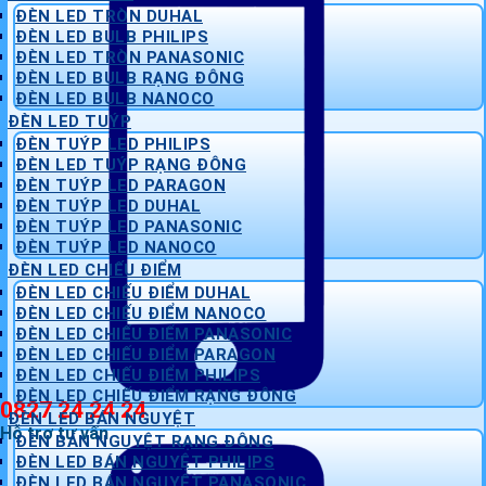
ĐÈN LED TRÒN DUHAL
ĐÈN LED BULB PHILIPS
ĐÈN LED TRÒN PANASONIC
ĐÈN LED BULB RẠNG ĐÔNG
ĐÈN LED BULB NANOCO
ĐÈN LED TUÝP
ĐÈN TUÝP LED PHILIPS
ĐÈN LED TUÝP RẠNG ĐÔNG
ĐÈN TUÝP LED PARAGON
ĐÈN TUÝP LED DUHAL
ĐÈN TUÝP LED PANASONIC
ĐÈN TUÝP LED NANOCO
ĐÈN LED CHIẾU ĐIỂM
ĐÈN LED CHIẾU ĐIỂM DUHAL
ĐÈN LED CHIẾU ĐIỂM NANOCO
ĐÈN LED CHIẾU ĐIỂM PANASONIC
ĐÈN LED CHIẾU ĐIỂM PARAGON
ĐÈN LED CHIẾU ĐIỂM PHILIPS
ĐÈN LED CHIẾU ĐIỂM RẠNG ĐÔNG
0827 24 24 24
ĐÈN LED BÁN NGUYỆT
Hỗ trợ tư vấn
ĐÈN BÁN NGUYỆT RẠNG ĐÔNG
ĐÈN LED BÁN NGUYỆT PHILIPS
ĐÈN LED BÁN NGUYỆT PANASONIC