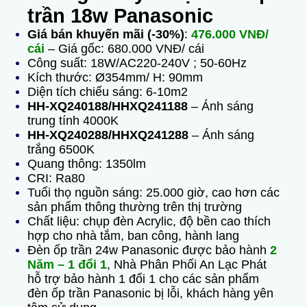
trần 18w Panasonic
Giá bán khuyến mãi (-30%)
:
476.000 VNĐ/
cái
– Giá gốc: 680.000 VNĐ/ cái
Công suất: 18W/AC220-240V ; 50-60Hz
Kích thước: Ø354mm/ H: 90mm
Diện tích chiếu sáng: 6-10m2
HH-XQ240188/HHXQ241188
– Ánh sáng
trung tính 4000K
HH-XQ240288/HHXQ241288
– Ánh sáng
trắng 6500K
Quang thông: 1350lm
CRI: Ra80
Tuổi thọ nguồn sáng: 25.000 giờ, cao hơn các
sản phẩm thông thường trên thị trường
Chất liệu: chụp đèn Acrylic, độ bền cao thích
hợp cho nhà tắm, ban công, hành lang
Đèn ốp trần 24w Panasonic được bảo hành
2
Năm – 1 đổi 1
, Nhà Phân Phối An Lạc Phát
hỗ trợ bảo hành 1 đổi 1 cho các sản phẩm
đèn ốp trần Panasonic bị lỗi, khách hàng yên