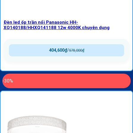
Đèn led ốp trần nổi Panasonic HH-
XQ140188/HHXQ141188 12w 4000K chuyên dụng
404,600
₫
/
578,000
₫
-30%