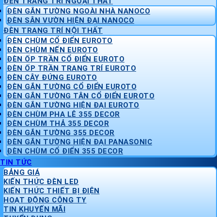
ĐÈN TRANG TRÍ NGOẠI THẤT
ĐÈN GẮN TƯỜNG NGOÀI NHÀ NANOCO
ĐÈN SÂN VƯỜN HIỆN ĐẠI NANOCO
ĐÈN TRANG TRÍ NỘI THẤT
ĐÈN CHÙM CỔ ĐIỂN EUROTO
ĐÈN CHÙM NẾN EUROTO
ĐÈN ỐP TRẦN CỔ ĐIỂN EUROTO
ĐÈN ỐP TRẦN TRANG TRÍ EUROTO
ĐÈN CÂY ĐỨNG EUROTO
ĐÈN GẮN TƯỜNG CỔ ĐIỂN EUROTO
ĐÈN GẮN TƯỜNG TÂN CỔ ĐIỂN EUROTO
ĐÈN GẮN TƯỜNG HIỆN ĐẠI EUROTO
ĐÈN CHÙM PHA LÊ 355 DECOR
ĐÈN CHÙM THẢ 355 DECOR
ĐÈN GẮN TƯỜNG 355 DECOR
ĐÈN GẮN TƯỜNG HIỆN ĐẠI PANASONIC
ĐÈN CHÙM CỔ ĐIỂN 355 DECOR
TIN TỨC
BẢNG GIÁ
KIẾN THỨC ĐÈN LED
KIẾN THỨC THIẾT BỊ ĐIỆN
HOẠT ĐỘNG CÔNG TY
TIN KHUYẾN MÃI