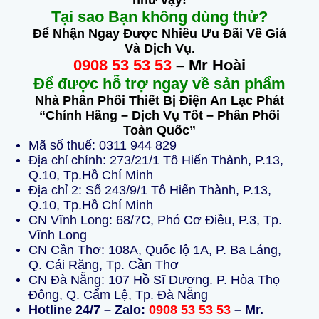
như vậy!
Tại sao Bạn không dùng thử?
Để Nhận Ngay Được Nhiều Ưu Đãi Về Giá
Và Dịch Vụ.
0908 53 53 53
– Mr Hoài
Để được hỗ trợ ngay về sản phẩm
Nhà Phân Phối Thiết Bị Điện An Lạc Phát
“Chính Hãng – Dịch Vụ Tốt – Phân Phối
Toàn Quốc”
Mã số thuế: 0311 944 829
Địa chỉ chính: 273/21/1 Tô Hiến Thành, P.13,
Q.10, Tp.Hồ Chí Minh
Địa chỉ 2: Số 243/9/1 Tô Hiến Thành, P.13,
Q.10, Tp.Hồ Chí Minh
CN Vĩnh Long: 68/7C, Phó Cơ Điều, P.3, Tp.
Vĩnh Long
CN Cần Thơ: 108A, Quốc lộ 1A, P. Ba Láng,
Q. Cái Răng, Tp. Cần Thơ
CN Đà Nẵng: 107 Hồ Sĩ Dương. P. Hòa Thọ
Đông, Q. Cẩm Lệ, Tp. Đà Nẵng
Hotline 24/7 – Zalo:
0908 53 53 53
– Mr.