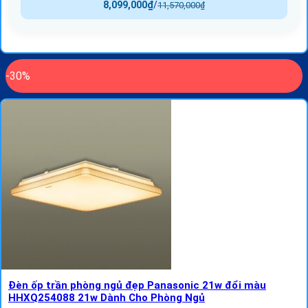
8,099,000
₫
/
11,570,000
₫
-30%
Đèn ốp trần phòng ngủ đẹp Panasonic 21w đổi màu
HHXQ254088 21w Dành Cho Phòng Ngủ