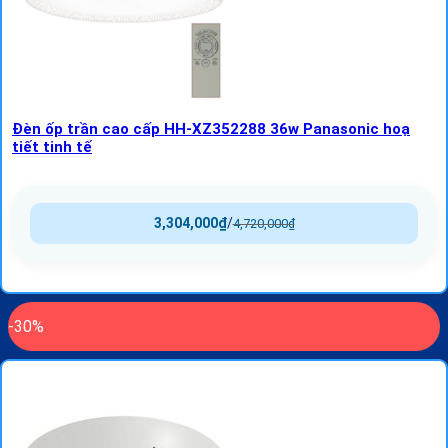
Đèn ốp trần cao cấp HH-XZ352288 36w Panasonic hoạ
tiết tinh tế
3,304,000
₫
/
4,720,000
₫
-30%