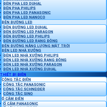
ĐÈN PHA LED DUHAL
ĐÈN PHA PHILIPS
ĐÈN PHA LED PANASONIC
ĐÈN PHA LED NANOCO
ĐÈN ĐƯỜNG LED
ĐÈN ĐƯỜNG LED DUHAL
ĐÈN ĐƯỜNG LED PARAGON
ĐÈN ĐƯỜNG LED PHILIPS
ĐÈN ĐƯỜNG LED RẠNG ĐÔNG
ĐÈN ĐƯỜNG NĂNG LƯỢNG MẶT TRỜI
ĐÈN LED NHÀ XƯỞNG
ĐÈN LED NHÀ XƯỞNG PHILIPS
ĐÈN LED NHÀ XƯỞNG RẠNG ĐÔNG
ĐÈN LED NHÀ XƯỞNG PARAGON
ĐÈN LED NHÀ XƯỞNG DUHAL
THIẾT BỊ ĐIỆN
CÔNG TẮC ĐIỆN
CÔNG TẮC PANASONIC
CÔNG TẮC SCHNEIDER
CÔNG TẮC SINO
Ổ CẮM ĐIỆN
Ổ CẮM PANASONIC