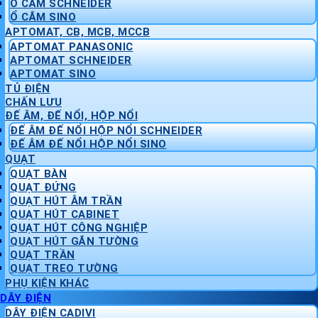
Ổ CẮM SCHNEIDER
Ổ CẮM SINO
APTOMAT, CB, MCB, MCCB
APTOMAT PANASONIC
APTOMAT SCHNEIDER
APTOMAT SINO
TỦ ĐIỆN
CHẤN LƯU
ĐẾ ÂM, ĐẾ NỔI, HỘP NỔI
ĐẾ ÂM ĐẾ NỔI HỘP NỔI SCHNEIDER
ĐẾ ÂM ĐẾ NỔI HỘP NỔI SINO
QUẠT
QUẠT BÀN
QUẠT ĐỨNG
QUẠT HÚT ÂM TRẦN
QUẠT HÚT CABINET
QUẠT HÚT CÔNG NGHIỆP
QUẠT HÚT GẮN TƯỜNG
QUẠT TRẦN
QUẠT TREO TƯỜNG
PHỤ KIỆN KHÁC
DÂY ĐIỆN
DÂY ĐIỆN CADIVI