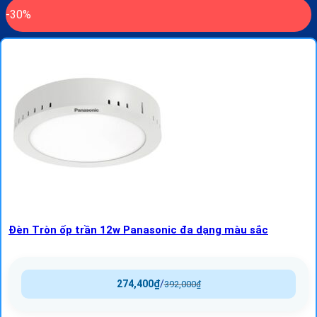
-30%
Đèn Tròn ốp trần 12w Panasonic đa dạng màu sắc
274,400
₫
/
392,000
₫