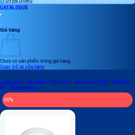
TUYỂN DỤNG
CATALOGUE
Giỏ hàng
Chưa có sản phẩm trong giỏ hàng.
Quay trở lại cửa hàng
Trang chủ
/
Sản phẩm
/
Đèn LED
/
Đèn LED ốp trần
/
Đèn led
ốp trần Panasonic
-30%