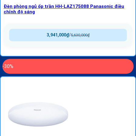
Đèn phòng ngủ ốp trần HH-LAZ175088 Panasonic điều
chỉnh độ sáng
3,941,000
₫
/
5,630,000
₫
-30%