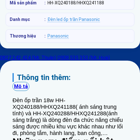
Mã sản phẩm
:
HH-XQ240188/HHXQ241188
Danh mục
:
Đèn led ốp trần Panasonic
Thương hiệu
:
Panasonic
0827 242 424 (Mr. Thuận)
0908 535 353 (Mr. Hoài)
Thông tin thêm:
Mô tả
Đèn ốp trần 18w HH-
XQ240188/HHXQ241188( ánh sáng trung
tính) và HH-XQ240288/HHXQ241288(ánh
sáng trắng) là dòng đèn đa chức năng chiếu
sáng được nhiều khu vực khác nhau như lối
đi, phòng tắm, hành lang, ban công,…