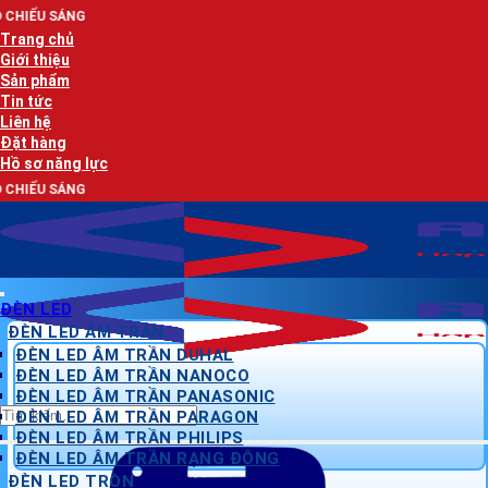
Bỏ
AN 
qua
Trang chủ
nội
Giới thiệu
dung
Sản phẩm
Tin tức
Liên hệ
Đặt hàng
Hồ sơ năng lực
AN 
ĐÈN LED
ĐÈN LED ÂM TRẦN
ĐÈN LED ÂM TRẦN DUHAL
ĐÈN LED ÂM TRẦN NANOCO
ĐÈN LED ÂM TRẦN PANASONIC
Tìm
ĐÈN LED ÂM TRẦN PARAGON
kiếm:
ĐÈN LED ÂM TRẦN PHILIPS
ĐÈN LED ÂM TRẦN RẠNG ĐÔNG
ĐÈN LED TRÒN