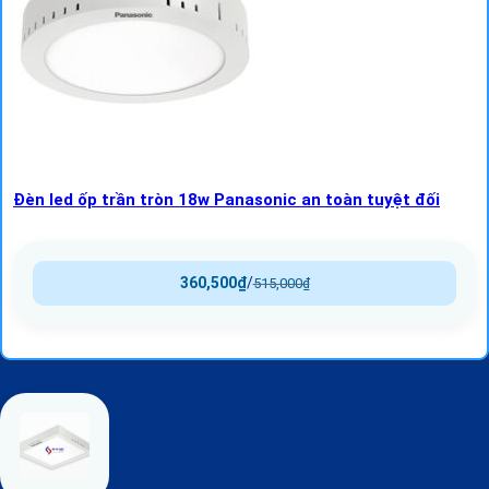
Đèn led ốp trần tròn 18w Panasonic an toàn tuyệt đối
360,500
₫
/
515,000
₫