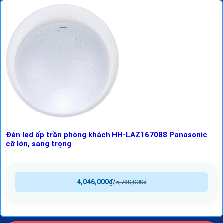
Đèn led ốp trần phòng khách HH-LAZ167088 Panasonic
cỡ lớn, sang trọng
4,046,000
₫
/
5,780,000
₫