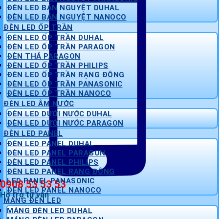
ĐÈN LED BÁN NGUYỆT DUHAL
ĐÈN LED BÁN NGUYỆT NANOCO
ĐÈN LED ỐP TRẦN
ĐÈN LED ỐP TRẦN DUHAL
ĐÈN LED ỐP TRẦN PARAGON
ĐÈN THẢ PARAGON
ĐÈN LED ỐP TRẦN PHILIPS
ĐÈN LED ỐP TRẦN RẠNG ĐÔNG
ĐÈN LED ỐP TRẦN PANASONIC
ĐÈN LED ỐP TRẦN NANOCO
ĐÈN LED ÂM NƯỚC
ĐÈN LED DƯỚI NƯỚC DUHAL
ĐÈN LED DƯỚI NƯỚC PARAGON
ĐÈN LED PANEL
ĐÈN LED PANEL DUHAL
ĐÈN LED PANEL PARAGON
ĐÈN LED PANEL PHILIPS
ĐÈN LED PANEL RẠNG ĐÔNG
LED PANEL PANASONIC
0908 53 53 53
ĐÈN LED PANEL NANOCO
Hỗ trợ tư vấn
MÁNG ĐÈN LED
MÁNG ĐÈN LED DUHAL