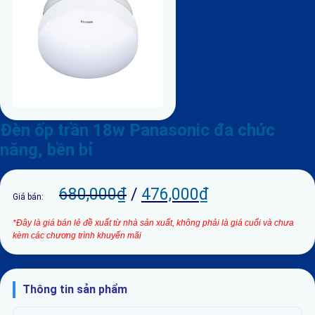
Đèn ốp trần 18w Panasonic đa chức
năng, bền bỉ
680,000
₫
/
476,000
₫
Giá bán:
*Đây là giá bán lẻ đề xuất từ nhà sản xuất, không phải là giá cuối và chưa
kèm các chương trình khuyến mãi
Thông tin sản phẩm