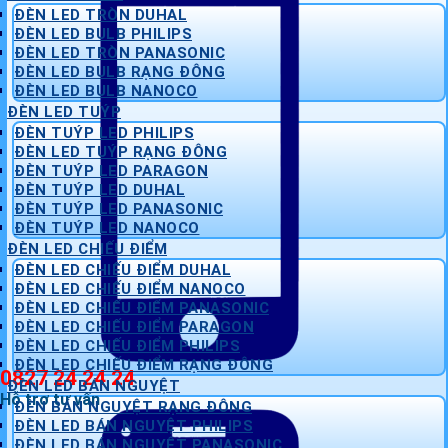
ĐÈN LED TRÒN DUHAL
ĐÈN LED BULB PHILIPS
ĐÈN LED TRÒN PANASONIC
ĐÈN LED BULB RẠNG ĐÔNG
ĐÈN LED BULB NANOCO
ĐÈN LED TUÝP
ĐÈN TUÝP LED PHILIPS
ĐÈN LED TUÝP RẠNG ĐÔNG
ĐÈN TUÝP LED PARAGON
ĐÈN TUÝP LED DUHAL
ĐÈN TUÝP LED PANASONIC
ĐÈN TUÝP LED NANOCO
ĐÈN LED CHIẾU ĐIỂM
ĐÈN LED CHIẾU ĐIỂM DUHAL
ĐÈN LED CHIẾU ĐIỂM NANOCO
ĐÈN LED CHIẾU ĐIỂM PANASONIC
ĐÈN LED CHIẾU ĐIỂM PARAGON
ĐÈN LED CHIẾU ĐIỂM PHILIPS
ĐÈN LED CHIẾU ĐIỂM RẠNG ĐÔNG
0827 24 24 24
ĐÈN LED BÁN NGUYỆT
Hỗ trợ tư vấn
ĐÈN BÁN NGUYỆT RẠNG ĐÔNG
ĐÈN LED BÁN NGUYỆT PHILIPS
ĐÈN LED BÁN NGUYỆT PANASONIC