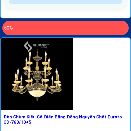
-50%
Đèn Chùm Kiểu Cổ Điển Bằng Đồng Nguyên Chất Euroto
CD-763/10+5