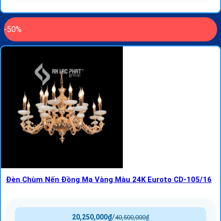
-50%
Đèn Chùm Nến Đồng Mạ Vàng Màu 24K Euroto CD-105/16
20,250,000
₫
/
40,500,000
₫