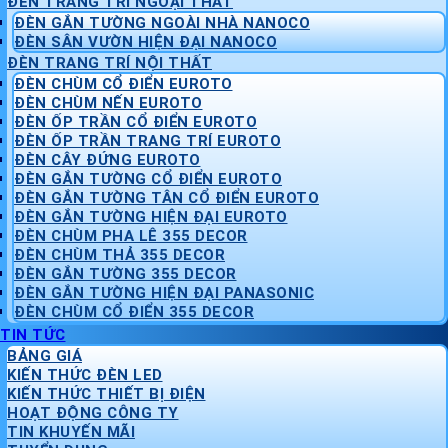
ĐÈN TRANG TRÍ NGOẠI THẤT
ĐÈN GẮN TƯỜNG NGOÀI NHÀ NANOCO
ĐÈN SÂN VƯỜN HIỆN ĐẠI NANOCO
ĐÈN TRANG TRÍ NỘI THẤT
ĐÈN CHÙM CỔ ĐIỂN EUROTO
ĐÈN CHÙM NẾN EUROTO
ĐÈN ỐP TRẦN CỔ ĐIỂN EUROTO
ĐÈN ỐP TRẦN TRANG TRÍ EUROTO
ĐÈN CÂY ĐỨNG EUROTO
ĐÈN GẮN TƯỜNG CỔ ĐIỂN EUROTO
ĐÈN GẮN TƯỜNG TÂN CỔ ĐIỂN EUROTO
ĐÈN GẮN TƯỜNG HIỆN ĐẠI EUROTO
ĐÈN CHÙM PHA LÊ 355 DECOR
ĐÈN CHÙM THẢ 355 DECOR
ĐÈN GẮN TƯỜNG 355 DECOR
ĐÈN GẮN TƯỜNG HIỆN ĐẠI PANASONIC
ĐÈN CHÙM CỔ ĐIỂN 355 DECOR
TIN TỨC
BẢNG GIÁ
KIẾN THỨC ĐÈN LED
KIẾN THỨC THIẾT BỊ ĐIỆN
HOẠT ĐỘNG CÔNG TY
TIN KHUYẾN MÃI