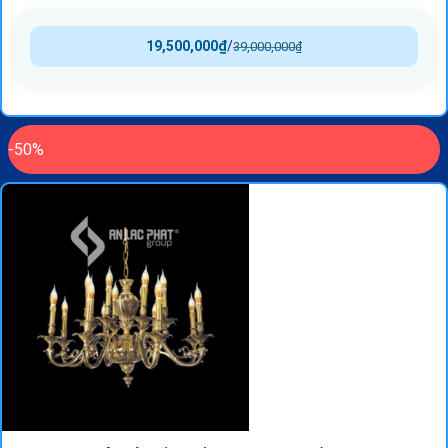
19,500,000
₫
/
39,000,000
₫
-50%