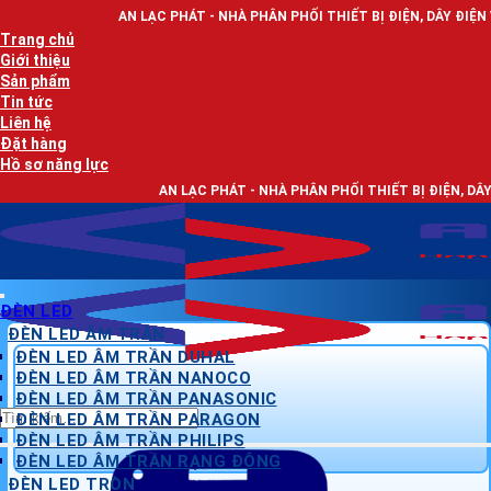
Bỏ
AN LẠC PHÁT - NHÀ PHÂN PHỐI THIẾT BỊ ĐIỆN, DÂY ĐIỆN VÀ ĐÈN LED CHI
qua
Trang chủ
nội
Giới thiệu
dung
Sản phẩm
Tin tức
Liên hệ
Đặt hàng
Hồ sơ năng lực
AN LẠC PHÁT - NHÀ PHÂN PHỐI THIẾT BỊ ĐIỆN, DÂY ĐIỆN VÀ ĐÈN L
ĐÈN LED
ĐÈN LED ÂM TRẦN
ĐÈN LED ÂM TRẦN DUHAL
ĐÈN LED ÂM TRẦN NANOCO
ĐÈN LED ÂM TRẦN PANASONIC
Tìm
ĐÈN LED ÂM TRẦN PARAGON
kiếm:
ĐÈN LED ÂM TRẦN PHILIPS
ĐÈN LED ÂM TRẦN RẠNG ĐÔNG
ĐÈN LED TRÒN