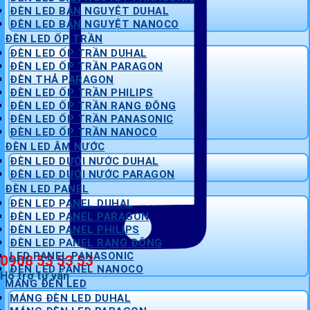
ĐÈN LED BÁN NGUYỆT DUHAL
ĐÈN LED BÁN NGUYỆT NANOCO
ĐÈN LED ỐP TRẦN
ĐÈN LED ỐP TRẦN DUHAL
ĐÈN LED ỐP TRẦN PARAGON
ĐÈN THẢ PARAGON
ĐÈN LED ỐP TRẦN PHILIPS
ĐÈN LED ỐP TRẦN RẠNG ĐÔNG
ĐÈN LED ỐP TRẦN PANASONIC
ĐÈN LED ỐP TRẦN NANOCO
ĐÈN LED ÂM NƯỚC
ĐÈN LED DƯỚI NƯỚC DUHAL
ĐÈN LED DƯỚI NƯỚC PARAGON
ĐÈN LED PANEL
ĐÈN LED PANEL DUHAL
ĐÈN LED PANEL PARAGON
ĐÈN LED PANEL PHILIPS
ĐÈN LED PANEL RẠNG ĐÔNG
LED PANEL PANASONIC
0908 53 53 53
ĐÈN LED PANEL NANOCO
Hỗ trợ tư vấn
MÁNG ĐÈN LED
MÁNG ĐÈN LED DUHAL