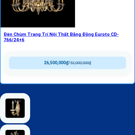
Đèn Chùm Trang Trí Nội Thất Bằng Đồng Euroto CD-
766/24+6
26,500,000
₫
/
53,000,000
₫