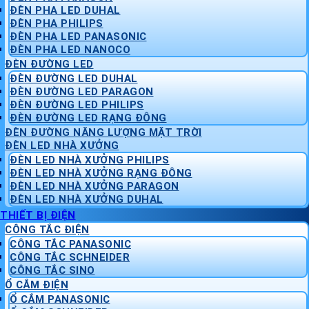
ĐÈN PHA LED DUHAL
ĐÈN PHA PHILIPS
ĐÈN PHA LED PANASONIC
ĐÈN PHA LED NANOCO
ĐÈN ĐƯỜNG LED
ĐÈN ĐƯỜNG LED DUHAL
ĐÈN ĐƯỜNG LED PARAGON
ĐÈN ĐƯỜNG LED PHILIPS
ĐÈN ĐƯỜNG LED RẠNG ĐÔNG
ĐÈN ĐƯỜNG NĂNG LƯỢNG MẶT TRỜI
ĐÈN LED NHÀ XƯỞNG
ĐÈN LED NHÀ XƯỞNG PHILIPS
ĐÈN LED NHÀ XƯỞNG RẠNG ĐÔNG
ĐÈN LED NHÀ XƯỞNG PARAGON
ĐÈN LED NHÀ XƯỞNG DUHAL
THIẾT BỊ ĐIỆN
CÔNG TẮC ĐIỆN
CÔNG TẮC PANASONIC
CÔNG TẮC SCHNEIDER
CÔNG TẮC SINO
Ổ CẮM ĐIỆN
Ổ CẮM PANASONIC