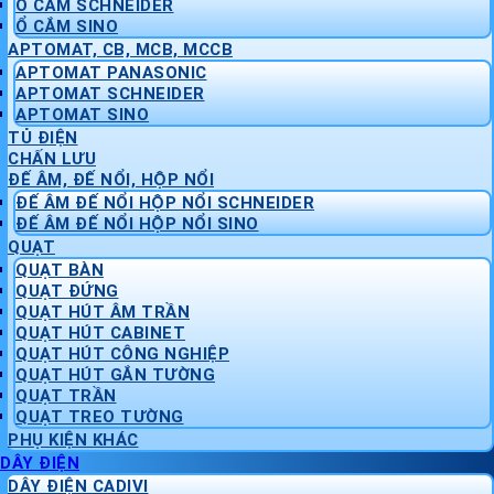
Ổ CẮM SCHNEIDER
Ổ CẮM SINO
APTOMAT, CB, MCB, MCCB
APTOMAT PANASONIC
APTOMAT SCHNEIDER
APTOMAT SINO
TỦ ĐIỆN
CHẤN LƯU
ĐẾ ÂM, ĐẾ NỔI, HỘP NỔI
ĐẾ ÂM ĐẾ NỔI HỘP NỔI SCHNEIDER
ĐẾ ÂM ĐẾ NỔI HỘP NỔI SINO
QUẠT
QUẠT BÀN
QUẠT ĐỨNG
QUẠT HÚT ÂM TRẦN
QUẠT HÚT CABINET
QUẠT HÚT CÔNG NGHIỆP
QUẠT HÚT GẮN TƯỜNG
QUẠT TRẦN
QUẠT TREO TƯỜNG
PHỤ KIỆN KHÁC
DÂY ĐIỆN
DÂY ĐIỆN CADIVI