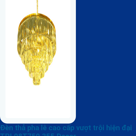
Đèn thả pha lê cao cấp vượt trội hiện đại