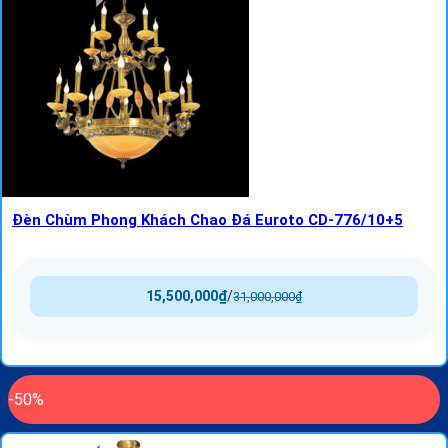
Đèn Chùm Phong Khách Chao Đá Euroto CD-776/10+5
15,500,000
₫
/
31,000,000
₫
-50%