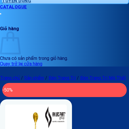
TUYỂN DỤNG
CATALOGUE
Giỏ hàng
Chưa có sản phẩm trong giỏ hàng.
Quay trở lại cửa hàng
Trang chủ
/
Sản phẩm
/
Đèn Trang Trí
/
Đèn Trang Trí Nội Thất
-50%