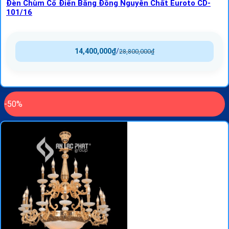
Đèn Chùm Cổ Điển Bằng Đồng Nguyên Chất Euroto CD-
101/16
14,400,000
₫
/
28,800,000
₫
-50%