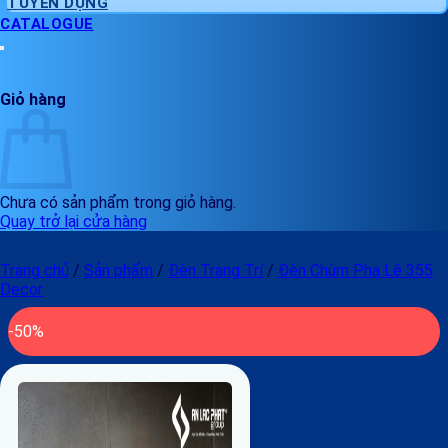
TUYỂN DỤNG
CATALOGUE
Giỏ hàng
Chưa có sản phẩm trong giỏ hàng.
Quay trở lại cửa hàng
Trang chủ
/
Sản phẩm
/
Đèn Trang Trí
/
Đèn Chùm Pha Lê 355
Decor
-50%