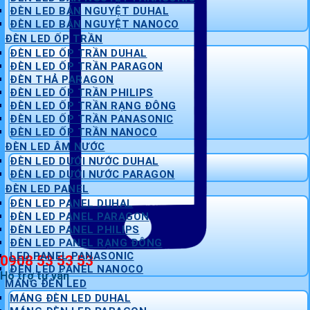
ĐÈN LED BÁN NGUYỆT DUHAL
ĐÈN LED BÁN NGUYỆT NANOCO
ĐÈN LED ỐP TRẦN
ĐÈN LED ỐP TRẦN DUHAL
ĐÈN LED ỐP TRẦN PARAGON
ĐÈN THẢ PARAGON
ĐÈN LED ỐP TRẦN PHILIPS
ĐÈN LED ỐP TRẦN RẠNG ĐÔNG
ĐÈN LED ỐP TRẦN PANASONIC
ĐÈN LED ỐP TRẦN NANOCO
ĐÈN LED ÂM NƯỚC
ĐÈN LED DƯỚI NƯỚC DUHAL
ĐÈN LED DƯỚI NƯỚC PARAGON
ĐÈN LED PANEL
ĐÈN LED PANEL DUHAL
ĐÈN LED PANEL PARAGON
ĐÈN LED PANEL PHILIPS
ĐÈN LED PANEL RẠNG ĐÔNG
LED PANEL PANASONIC
0908 53 53 53
ĐÈN LED PANEL NANOCO
Hỗ trợ tư vấn
MÁNG ĐÈN LED
MÁNG ĐÈN LED DUHAL