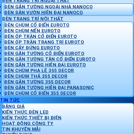
ĐÈN TRANG TRÍ NGOẠI THẤT
ĐÈN GẮN TƯỜNG NGOÀI NHÀ NANOCO
ĐÈN SÂN VƯỜN HIỆN ĐẠI NANOCO
ĐÈN TRANG TRÍ NỘI THẤT
ĐÈN CHÙM CỔ ĐIỂN EUROTO
ĐÈN CHÙM NẾN EUROTO
ĐÈN ỐP TRẦN CỔ ĐIỂN EUROTO
ĐÈN ỐP TRẦN TRANG TRÍ EUROTO
ĐÈN CÂY ĐỨNG EUROTO
ĐÈN GẮN TƯỜNG CỔ ĐIỂN EUROTO
ĐÈN GẮN TƯỜNG TÂN CỔ ĐIỂN EUROTO
ĐÈN GẮN TƯỜNG HIỆN ĐẠI EUROTO
ĐÈN CHÙM PHA LÊ 355 DECOR
ĐÈN CHÙM THẢ 355 DECOR
ĐÈN GẮN TƯỜNG 355 DECOR
ĐÈN GẮN TƯỜNG HIỆN ĐẠI PANASONIC
ĐÈN CHÙM CỔ ĐIỂN 355 DECOR
TIN TỨC
BẢNG GIÁ
KIẾN THỨC ĐÈN LED
KIẾN THỨC THIẾT BỊ ĐIỆN
HOẠT ĐỘNG CÔNG TY
TIN KHUYẾN MÃI