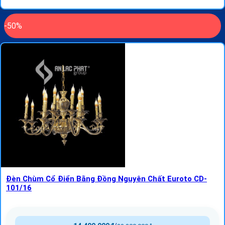
-50%
Đèn Chùm Cổ Điển Bằng Đồng Nguyên Chất Euroto CD-
101/16