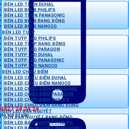
ĐÈN LED TRÒN DUHAL
ĐÈN LED BULB PHILIPS
ĐÈN LED TRÒN PANASONIC
ĐÈN LED BULB RẠNG ĐÔNG
ĐÈN LED BULB NANOCO
ĐÈN LED TUÝP
ĐÈN TUÝP LED PHILIPS
ĐÈN LED TUÝP RẠNG ĐÔNG
ĐÈN TUÝP LED PARAGON
ĐÈN TUÝP LED DUHAL
ĐÈN TUÝP LED PANASONIC
ĐÈN TUÝP LED NANOCO
ĐÈN LED CHIẾU ĐIỂM
ĐÈN LED CHIẾU ĐIỂM DUHAL
ĐÈN LED CHIẾU ĐIỂM NANOCO
ĐÈN LED CHIẾU ĐIỂM PANASONIC
ĐÈN LED CHIẾU ĐIỂM PARAGON
ĐÈN LED CHIẾU ĐIỂM PHILIPS
ĐÈN LED CHIẾU ĐIỂM RẠNG ĐÔNG
0827 24 24 24
ĐÈN LED BÁN NGUYỆT
Hỗ trợ tư vấn
ĐÈN BÁN NGUYỆT RẠNG ĐÔNG
ĐÈN LED BÁN NGUYỆT PHILIPS
ĐÈN LED BÁN NGUYỆT PANASONIC