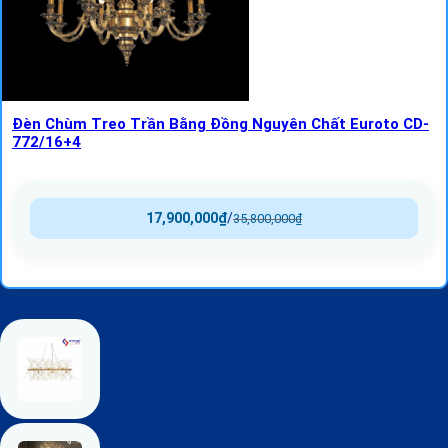
Đèn Chùm Treo Trần Bằng Đồng Nguyên Chất Euroto CD-
772/16+4
17,900,000
₫
/
35,800,000
₫