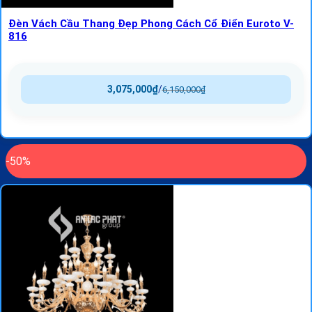
Đèn Vách Cầu Thang Đẹp Phong Cách Cổ Điển Euroto V-
816
3,075,000
₫
/
6,150,000
₫
-50%