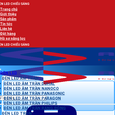
Bỏ
NG
qua
Trang chủ
nội
Giới thiệu
dung
Sản phẩm
Tin tức
Liên hệ
Đặt hàng
Hồ sơ năng lực
NG
ĐÈN LED
ĐÈN LED ÂM TRẦN
ĐÈN LED ÂM TRẦN DUHAL
ĐÈN LED ÂM TRẦN NANOCO
ĐÈN LED ÂM TRẦN PANASONIC
Tìm
ĐÈN LED ÂM TRẦN PARAGON
kiếm:
ĐÈN LED ÂM TRẦN PHILIPS
ĐÈN LED ÂM TRẦN RẠNG ĐÔNG
ĐÈN LED TRÒN