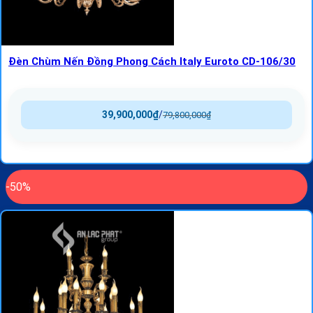
Đèn Chùm Nến Đồng Phong Cách Italy Euroto CD-106/30
39,900,000
₫
/
79,800,000
₫
-50%