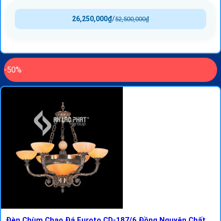
26,250,000
₫
/
52,500,000
₫
-50%
Đèn Chùm Chao Đá Euroto CD-187/6 Đồng Nguyên Chất