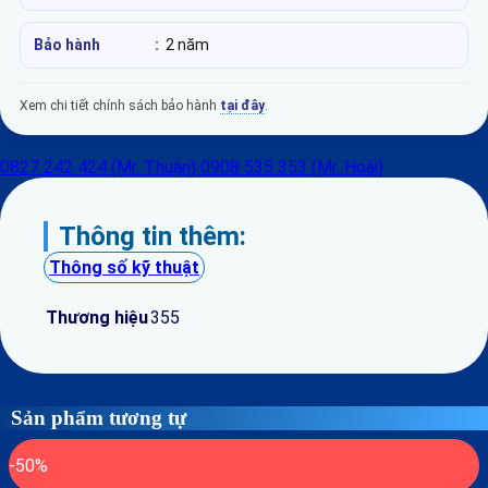
Bảo hành
:
2 năm
Xem chi tiết chính sách bảo hành
tại đây
.
0827 242 424 (Mr. Thuận)
0908 535 353 (Mr. Hoài)
Thông tin thêm:
Thông số kỹ thuật
Thương hiệu
355
Sản phẩm tương tự
-50%