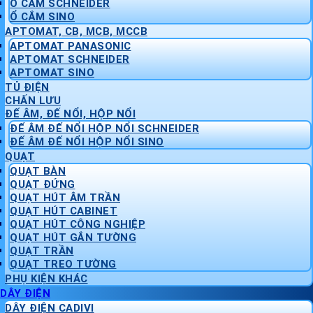
Ổ CẮM SCHNEIDER
Ổ CẮM SINO
APTOMAT, CB, MCB, MCCB
APTOMAT PANASONIC
APTOMAT SCHNEIDER
APTOMAT SINO
TỦ ĐIỆN
CHẤN LƯU
ĐẾ ÂM, ĐẾ NỔI, HỘP NỔI
ĐẾ ÂM ĐẾ NỔI HỘP NỔI SCHNEIDER
ĐẾ ÂM ĐẾ NỔI HỘP NỔI SINO
QUẠT
QUẠT BÀN
QUẠT ĐỨNG
QUẠT HÚT ÂM TRẦN
QUẠT HÚT CABINET
QUẠT HÚT CÔNG NGHIỆP
QUẠT HÚT GẮN TƯỜNG
QUẠT TRẦN
QUẠT TREO TƯỜNG
PHỤ KIỆN KHÁC
DÂY ĐIỆN
DÂY ĐIỆN CADIVI