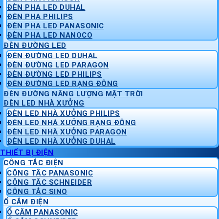
ĐÈN PHA LED DUHAL
ĐÈN PHA PHILIPS
ĐÈN PHA LED PANASONIC
ĐÈN PHA LED NANOCO
ĐÈN ĐƯỜNG LED
ĐÈN ĐƯỜNG LED DUHAL
ĐÈN ĐƯỜNG LED PARAGON
ĐÈN ĐƯỜNG LED PHILIPS
ĐÈN ĐƯỜNG LED RẠNG ĐÔNG
ĐÈN ĐƯỜNG NĂNG LƯỢNG MẶT TRỜI
ĐÈN LED NHÀ XƯỞNG
ĐÈN LED NHÀ XƯỞNG PHILIPS
ĐÈN LED NHÀ XƯỞNG RẠNG ĐÔNG
ĐÈN LED NHÀ XƯỞNG PARAGON
ĐÈN LED NHÀ XƯỞNG DUHAL
THIẾT BỊ ĐIỆN
CÔNG TẮC ĐIỆN
CÔNG TẮC PANASONIC
CÔNG TẮC SCHNEIDER
CÔNG TẮC SINO
Ổ CẮM ĐIỆN
Ổ CẮM PANASONIC