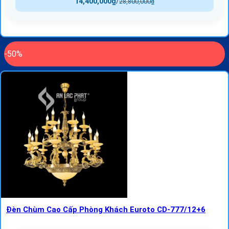
14,400,000
₫
/
28,800,000
₫
-50%
Đèn Chùm Cao Cấp Phòng Khách Euroto CD-777/12+6