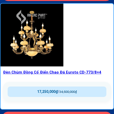
Đèn Chùm Đồng Cổ Điển Chao Đá Euroto CD-773/8+4
17,250,000
₫
/
34,500,000
₫