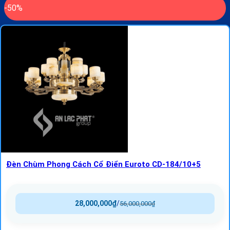
-50%
Đèn Chùm Phong Cách Cổ Điển Euroto CD-184/10+5
28,000,000
₫
/
56,000,000
₫