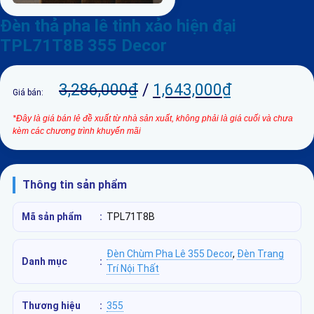
Đèn thả pha lê tinh xảo hiện đại
TPL71T8B 355 Decor
3,286,000
₫
/
1,643,000
₫
Giá bán:
*Đây là giá bán lẻ đề xuất từ nhà sản xuất, không phải là giá cuối và chưa
kèm các chương trình khuyến mãi
Thông tin sản phẩm
Mã sản phẩm
:
TPL71T8B
Đèn Chùm Pha Lê 355 Decor
,
Đèn Trang
Danh mục
:
Trí Nội Thất
Thương hiệu
:
355