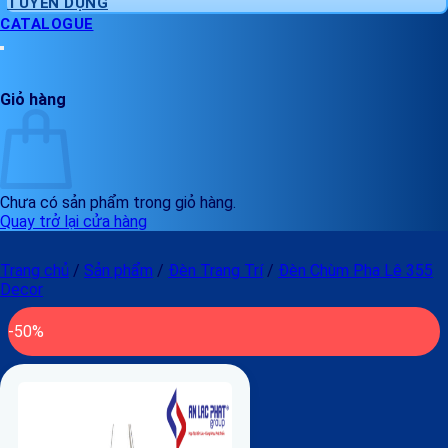
TUYỂN DỤNG
CATALOGUE
Giỏ hàng
Chưa có sản phẩm trong giỏ hàng.
Quay trở lại cửa hàng
Trang chủ
/
Sản phẩm
/
Đèn Trang Trí
/
Đèn Chùm Pha Lê 355
Decor
-50%