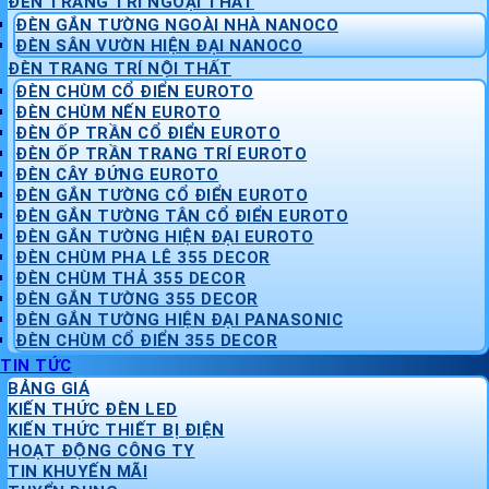
ĐÈN TRANG TRÍ NGOẠI THẤT
ĐÈN GẮN TƯỜNG NGOÀI NHÀ NANOCO
ĐÈN SÂN VƯỜN HIỆN ĐẠI NANOCO
ĐÈN TRANG TRÍ NỘI THẤT
ĐÈN CHÙM CỔ ĐIỂN EUROTO
ĐÈN CHÙM NẾN EUROTO
ĐÈN ỐP TRẦN CỔ ĐIỂN EUROTO
ĐÈN ỐP TRẦN TRANG TRÍ EUROTO
ĐÈN CÂY ĐỨNG EUROTO
ĐÈN GẮN TƯỜNG CỔ ĐIỂN EUROTO
ĐÈN GẮN TƯỜNG TÂN CỔ ĐIỂN EUROTO
ĐÈN GẮN TƯỜNG HIỆN ĐẠI EUROTO
ĐÈN CHÙM PHA LÊ 355 DECOR
ĐÈN CHÙM THẢ 355 DECOR
ĐÈN GẮN TƯỜNG 355 DECOR
ĐÈN GẮN TƯỜNG HIỆN ĐẠI PANASONIC
ĐÈN CHÙM CỔ ĐIỂN 355 DECOR
TIN TỨC
BẢNG GIÁ
KIẾN THỨC ĐÈN LED
KIẾN THỨC THIẾT BỊ ĐIỆN
HOẠT ĐỘNG CÔNG TY
TIN KHUYẾN MÃI