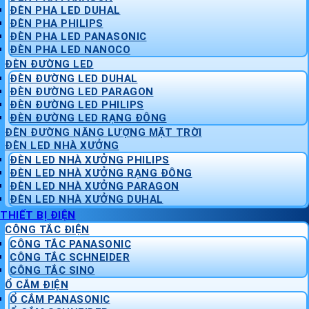
ĐÈN PHA LED DUHAL
ĐÈN PHA PHILIPS
ĐÈN PHA LED PANASONIC
ĐÈN PHA LED NANOCO
ĐÈN ĐƯỜNG LED
ĐÈN ĐƯỜNG LED DUHAL
ĐÈN ĐƯỜNG LED PARAGON
ĐÈN ĐƯỜNG LED PHILIPS
ĐÈN ĐƯỜNG LED RẠNG ĐÔNG
ĐÈN ĐƯỜNG NĂNG LƯỢNG MẶT TRỜI
ĐÈN LED NHÀ XƯỞNG
ĐÈN LED NHÀ XƯỞNG PHILIPS
ĐÈN LED NHÀ XƯỞNG RẠNG ĐÔNG
ĐÈN LED NHÀ XƯỞNG PARAGON
ĐÈN LED NHÀ XƯỞNG DUHAL
THIẾT BỊ ĐIỆN
CÔNG TẮC ĐIỆN
CÔNG TẮC PANASONIC
CÔNG TẮC SCHNEIDER
CÔNG TẮC SINO
Ổ CẮM ĐIỆN
Ổ CẮM PANASONIC