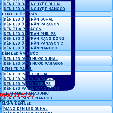
ĐÈN LED BÁN NGUYỆT DUHAL
ĐÈN LED BÁN NGUYỆT NANOCO
ĐÈN LED ỐP TRẦN
ĐÈN LED ỐP TRẦN DUHAL
ĐÈN LED ỐP TRẦN PARAGON
ĐÈN THẢ PARAGON
ĐÈN LED ỐP TRẦN PHILIPS
ĐÈN LED ỐP TRẦN RẠNG ĐÔNG
ĐÈN LED ỐP TRẦN PANASONIC
ĐÈN LED ỐP TRẦN NANOCO
ĐÈN LED ÂM NƯỚC
ĐÈN LED DƯỚI NƯỚC DUHAL
ĐÈN LED DƯỚI NƯỚC PARAGON
ĐÈN LED PANEL
ĐÈN LED PANEL DUHAL
ĐÈN LED PANEL PARAGON
ĐÈN LED PANEL PHILIPS
ĐÈN LED PANEL RẠNG ĐÔNG
LED PANEL PANASONIC
0908 53 53 53
ĐÈN LED PANEL NANOCO
Hỗ trợ tư vấn
MÁNG ĐÈN LED
MÁNG ĐÈN LED DUHAL