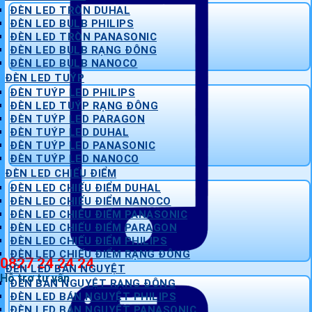
ĐÈN LED TRÒN DUHAL
ĐÈN LED BULB PHILIPS
ĐÈN LED TRÒN PANASONIC
ĐÈN LED BULB RẠNG ĐÔNG
ĐÈN LED BULB NANOCO
ĐÈN LED TUÝP
ĐÈN TUÝP LED PHILIPS
ĐÈN LED TUÝP RẠNG ĐÔNG
ĐÈN TUÝP LED PARAGON
ĐÈN TUÝP LED DUHAL
ĐÈN TUÝP LED PANASONIC
ĐÈN TUÝP LED NANOCO
ĐÈN LED CHIẾU ĐIỂM
ĐÈN LED CHIẾU ĐIỂM DUHAL
ĐÈN LED CHIẾU ĐIỂM NANOCO
ĐÈN LED CHIẾU ĐIỂM PANASONIC
ĐÈN LED CHIẾU ĐIỂM PARAGON
ĐÈN LED CHIẾU ĐIỂM PHILIPS
ĐÈN LED CHIẾU ĐIỂM RẠNG ĐÔNG
0827 24 24 24
ĐÈN LED BÁN NGUYỆT
Hỗ trợ tư vấn
ĐÈN BÁN NGUYỆT RẠNG ĐÔNG
ĐÈN LED BÁN NGUYỆT PHILIPS
ĐÈN LED BÁN NGUYỆT PANASONIC