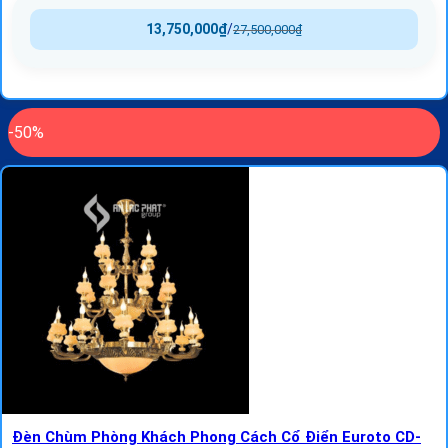
13,750,000
₫
/
27,500,000
₫
-50%
Đèn Chùm Phòng Khách Phong Cách Cổ Điển Euroto CD-