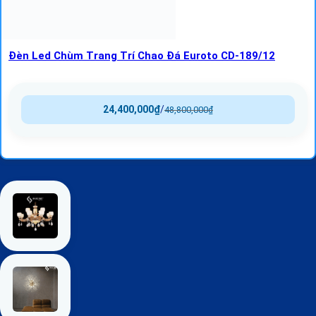
Đèn Led Chùm Trang Trí Chao Đá Euroto CD-189/12
24,400,000
₫
/
48,800,000
₫