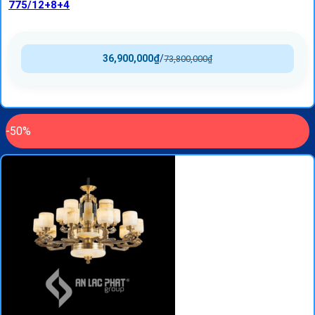
775/12+8+4
36,900,000
₫
/
73,800,000
₫
-50%