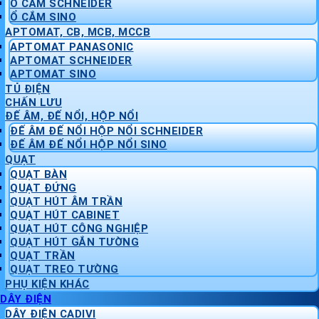
Ổ CẮM SCHNEIDER
Ổ CẮM SINO
APTOMAT, CB, MCB, MCCB
APTOMAT PANASONIC
APTOMAT SCHNEIDER
APTOMAT SINO
TỦ ĐIỆN
CHẤN LƯU
ĐẾ ÂM, ĐẾ NỔI, HỘP NỔI
ĐẾ ÂM ĐẾ NỔI HỘP NỔI SCHNEIDER
ĐẾ ÂM ĐẾ NỔI HỘP NỔI SINO
QUẠT
QUẠT BÀN
QUẠT ĐỨNG
QUẠT HÚT ÂM TRẦN
QUẠT HÚT CABINET
QUẠT HÚT CÔNG NGHIỆP
QUẠT HÚT GẮN TƯỜNG
QUẠT TRẦN
QUẠT TREO TƯỜNG
PHỤ KIỆN KHÁC
DÂY ĐIỆN
DÂY ĐIỆN CADIVI