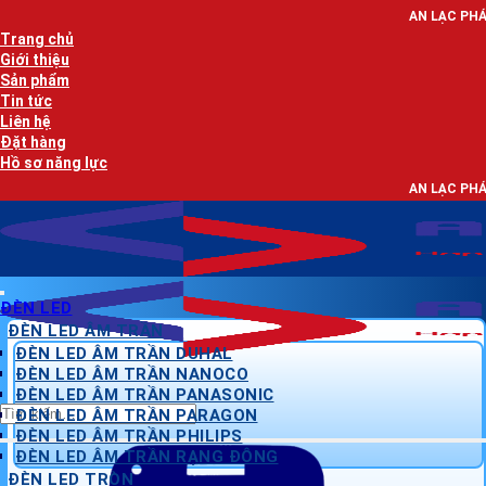
Bỏ
AN LẠC PHÁT - NHÀ PHÂN PHỐ
qua
Trang chủ
nội
Giới thiệu
dung
Sản phẩm
Tin tức
Liên hệ
Đặt hàng
Hồ sơ năng lực
AN LẠC PHÁT - NHÀ PHÂN PHỐ
ĐÈN LED
ĐÈN LED ÂM TRẦN
ĐÈN LED ÂM TRẦN DUHAL
ĐÈN LED ÂM TRẦN NANOCO
ĐÈN LED ÂM TRẦN PANASONIC
Tìm
ĐÈN LED ÂM TRẦN PARAGON
kiếm:
ĐÈN LED ÂM TRẦN PHILIPS
ĐÈN LED ÂM TRẦN RẠNG ĐÔNG
ĐÈN LED TRÒN