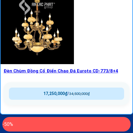
Đèn Chùm Đồng Cổ Điển Chao Đá Euroto CD-773/8+4
17,250,000
₫
/
34,500,000
₫
-50%