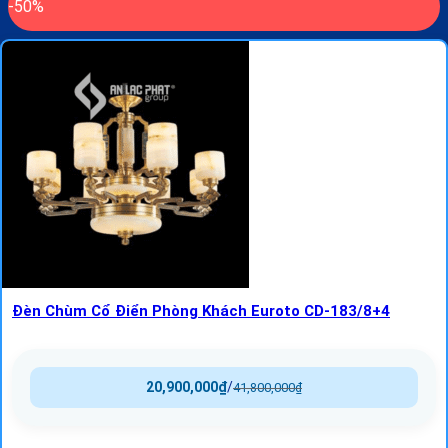
-50%
Đèn Chùm Cổ Điển Phòng Khách Euroto CD-183/8+4
20,900,000
₫
/
41,800,000
₫