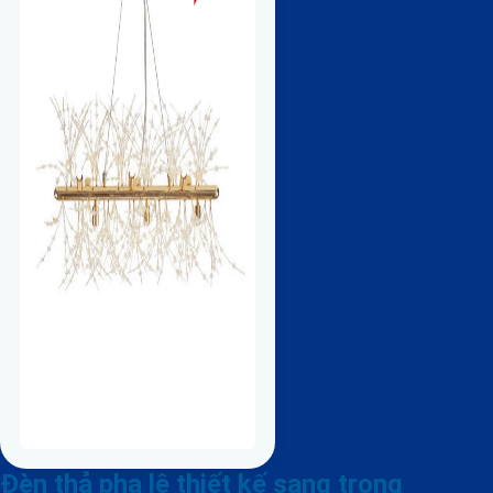
Đèn thả pha lê thiết kế sang trọng