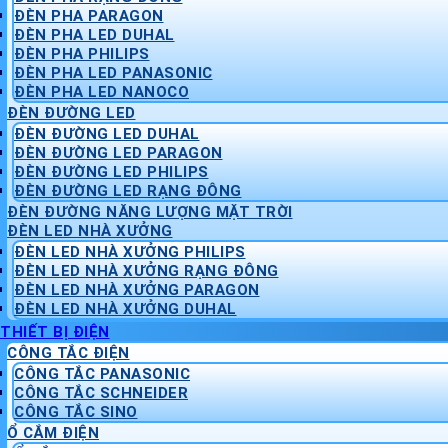
ĐÈN PHA PARAGON
ĐÈN PHA LED DUHAL
ĐÈN PHA PHILIPS
ĐÈN PHA LED PANASONIC
ĐÈN PHA LED NANOCO
ĐÈN ĐƯỜNG LED
ĐÈN ĐƯỜNG LED DUHAL
ĐÈN ĐƯỜNG LED PARAGON
ĐÈN ĐƯỜNG LED PHILIPS
ĐÈN ĐƯỜNG LED RẠNG ĐÔNG
ĐÈN ĐƯỜNG NĂNG LƯỢNG MẶT TRỜI
ĐÈN LED NHÀ XƯỞNG
ĐÈN LED NHÀ XƯỞNG PHILIPS
ĐÈN LED NHÀ XƯỞNG RẠNG ĐÔNG
ĐÈN LED NHÀ XƯỞNG PARAGON
ĐÈN LED NHÀ XƯỞNG DUHAL
THIẾT BỊ ĐIỆN
CÔNG TẮC ĐIỆN
CÔNG TẮC PANASONIC
CÔNG TẮC SCHNEIDER
CÔNG TẮC SINO
Ổ CẮM ĐIỆN