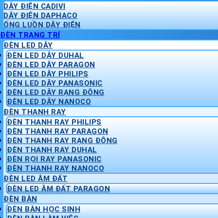
DÂY ĐIỆN CADIVI
DÂY ĐIỆN DAPHACO
ỐNG LUỒN DÂY ĐIỆN
ĐÈN TRANG TRÍ
ĐÈN LED DÂY
ĐÈN LED DÂY DUHAL
ĐÈN LED DÂY PARAGON
ĐÈN LED DÂY PHILIPS
ĐÈN LED DÂY PANASONIC
ĐÈN LED DÂY RẠNG ĐÔNG
ĐÈN LED DÂY NANOCO
ĐÈN THANH RAY
ĐÈN THANH RAY PHILIPS
ĐÈN THANH RAY PARAGON
ĐÈN THANH RAY RẠNG ĐÔNG
ĐÈN THANH RAY DUHAL
ĐÈN RỌI RAY PANASONIC
ĐÈN THANH RAY NANOCO
ĐÈN LED ÂM ĐẤT
ĐÈN LED ÂM ĐẤT PARAGON
ĐÈN BÀN
ĐÈN BÀN HỌC SINH