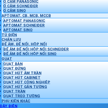
Ổ CẮM PANASONIC
Ổ CẮM SCHNEIDER
Ổ CẮM SINO
APTOMAT, CB, MCB, MCCB
APTOMAT PANASONIC
APTOMAT SCHNEIDER
APTOMAT SINO
TỦ ĐIỆN
CHẤN LƯU
ĐẾ ÂM, ĐẾ NỔI, HỘP NỔI
ĐẾ ÂM ĐẾ NỔI HỘP NỔI SCHNEIDER
ĐẾ ÂM ĐẾ NỔI HỘP NỔI SINO
QUẠT
QUẠT BÀN
QUẠT ĐỨNG
QUẠT HÚT ÂM TRẦN
QUẠT HÚT CABINET
QUẠT HÚT CÔNG NGHIỆP
QUẠT HÚT GẮN TƯỜNG
QUẠT TRẦN
QUẠT TREO TƯỜNG
PHỤ KIỆN KHÁC
DÂY ĐIỆN