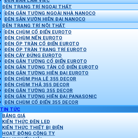
ĐÈN BÀN LÀM VIỆC
ĐÈN TRANG TRÍ NGOẠI THẤT
ĐÈN GẮN TƯỜNG NGOÀI NHÀ NANOCO
ĐÈN SÂN VƯỜN HIỆN ĐẠI NANOCO
ĐÈN TRANG TRÍ NỘI THẤT
ĐÈN CHÙM CỔ ĐIỂN EUROTO
ĐÈN CHÙM NẾN EUROTO
ĐÈN ỐP TRẦN CỔ ĐIỂN EUROTO
ĐÈN ỐP TRẦN TRANG TRÍ EUROTO
ĐÈN CÂY ĐỨNG EUROTO
ĐÈN GẮN TƯỜNG CỔ ĐIỂN EUROTO
ĐÈN GẮN TƯỜNG TÂN CỔ ĐIỂN EUROTO
ĐÈN GẮN TƯỜNG HIỆN ĐẠI EUROTO
ĐÈN CHÙM PHA LÊ 355 DECOR
ĐÈN CHÙM THẢ 355 DECOR
ĐÈN GẮN TƯỜNG 355 DECOR
ĐÈN GẮN TƯỜNG HIỆN ĐẠI PANASONIC
ĐÈN CHÙM CỔ ĐIỂN 355 DECOR
TIN TỨC
BẢNG GIÁ
KIẾN THỨC ĐÈN LED
KIẾN THỨC THIẾT BỊ ĐIỆN
HOẠT ĐỘNG CÔNG TY