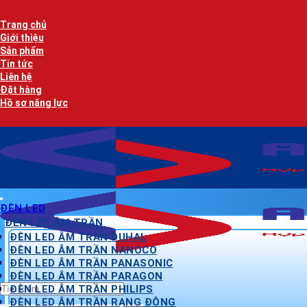
Bỏ
qua
Trang chủ
nội
Giới thiệu
dung
Sản phẩm
Tin tức
Liên hệ
Đặt hàng
Hồ sơ năng lực
ĐÈN LED
ĐÈN LED ÂM TRẦN
ĐÈN LED ÂM TRẦN DUHAL
ĐÈN LED ÂM TRẦN NANOCO
ĐÈN LED ÂM TRẦN PANASONIC
ĐÈN LED ÂM TRẦN PARAGON
Tìm
ĐÈN LED ÂM TRẦN PHILIPS
kiếm:
ĐÈN LED ÂM TRẦN RẠNG ĐÔNG