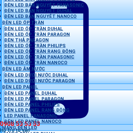
ĐÈN LED BÁN NGUYỆT PANASONIC
ĐÈN LED BÁN NGUYỆT DUHAL
ĐÈN LED BÁN NGUYỆT NANOCO
ĐÈN LED ỐP TRẦN
ĐÈN LED ỐP TRẦN DUHAL
ĐÈN LED ỐP TRẦN PARAGON
ĐÈN THẢ PARAGON
ĐÈN LED ỐP TRẦN PHILIPS
ĐÈN LED ỐP TRẦN RẠNG ĐÔNG
ĐÈN LED ỐP TRẦN PANASONIC
ĐÈN LED ỐP TRẦN NANOCO
ĐÈN LED ÂM NƯỚC
ĐÈN LED DƯỚI NƯỚC DUHAL
ĐÈN LED DƯỚI NƯỚC PARAGON
ĐÈN LED PANEL
ĐÈN LED PANEL DUHAL
ĐÈN LED PANEL PARAGON
ĐÈN LED PANEL PHILIPS
ĐÈN LED PANEL RẠNG ĐÔNG
LED PANEL PANASONIC
ĐÈN LED PANEL NANOCO
0908 53 53 53
MÁNG ĐÈN LED
Hỗ trợ tư vấn