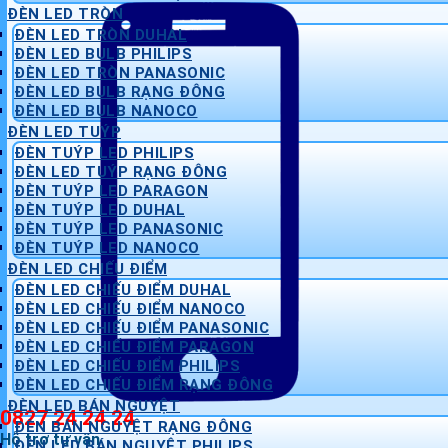
ĐÈN LED TRÒN
ĐÈN LED TRÒN DUHAL
ĐÈN LED BULB PHILIPS
ĐÈN LED TRÒN PANASONIC
ĐÈN LED BULB RẠNG ĐÔNG
ĐÈN LED BULB NANOCO
ĐÈN LED TUÝP
ĐÈN TUÝP LED PHILIPS
ĐÈN LED TUÝP RẠNG ĐÔNG
ĐÈN TUÝP LED PARAGON
ĐÈN TUÝP LED DUHAL
ĐÈN TUÝP LED PANASONIC
ĐÈN TUÝP LED NANOCO
ĐÈN LED CHIẾU ĐIỂM
ĐÈN LED CHIẾU ĐIỂM DUHAL
ĐÈN LED CHIẾU ĐIỂM NANOCO
ĐÈN LED CHIẾU ĐIỂM PANASONIC
ĐÈN LED CHIẾU ĐIỂM PARAGON
ĐÈN LED CHIẾU ĐIỂM PHILIPS
ĐÈN LED CHIẾU ĐIỂM RẠNG ĐÔNG
ĐÈN LED BÁN NGUYỆT
0827 24 24 24
ĐÈN BÁN NGUYỆT RẠNG ĐÔNG
Hỗ trợ tư vấn
ĐÈN LED BÁN NGUYỆT PHILIPS