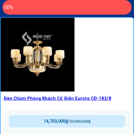
-50%
Đèn Chùm Phòng Khách Cổ Điển Euroto CD-182/8
14,750,000
₫
/
29,500,000
₫