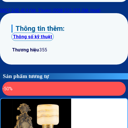
0827 242 424 (Mr. Thuận)
0908 535 353 (Mr. Hoài)
Thông tin thêm:
Thông số kỹ thuật
Thương hiệu
355
Sản phẩm tương tự
-50%