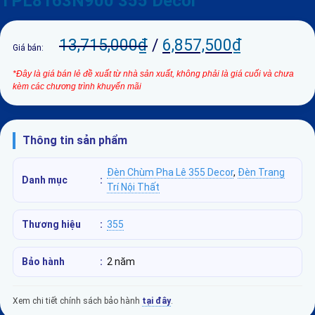
TPL8163N900 355 Decor
13,715,000
₫
/
6,857,500
₫
Giá bán:
*Đây là giá bán lẻ đề xuất từ nhà sản xuất, không phải là giá cuối và chưa
kèm các chương trình khuyến mãi
Thông tin sản phẩm
Đèn Chùm Pha Lê 355 Decor
,
Đèn Trang
Danh mục
:
Trí Nội Thất
Thương hiệu
:
355
Bảo hành
:
2 năm
Xem chi tiết chính sách bảo hành
tại đây
.