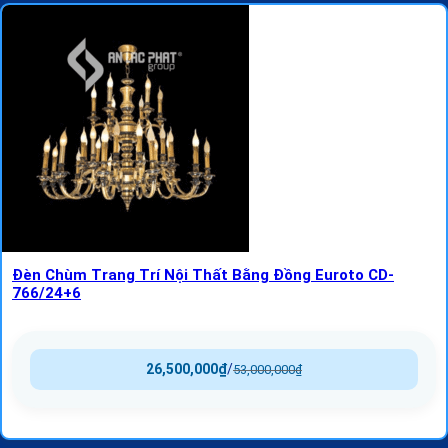
Đèn Chùm Trang Trí Nội Thất Bằng Đồng Euroto CD-
766/24+6
26,500,000
₫
/
53,000,000
₫