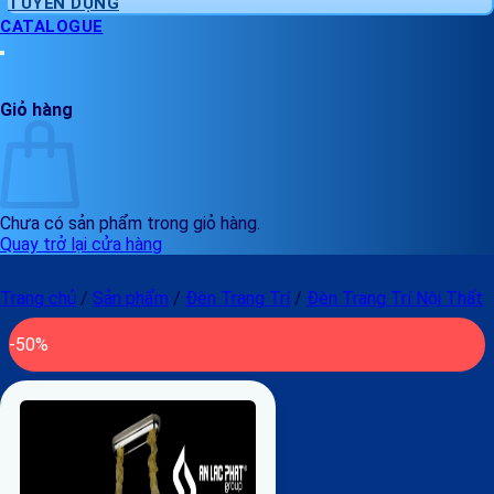
TUYỂN DỤNG
CATALOGUE
Giỏ hàng
Chưa có sản phẩm trong giỏ hàng.
Quay trở lại cửa hàng
Trang chủ
/
Sản phẩm
/
Đèn Trang Trí
/
Đèn Trang Trí Nội Thất
-50%