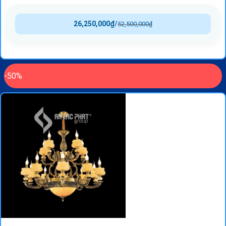
26,250,000
₫
/
52,500,000
₫
-50%