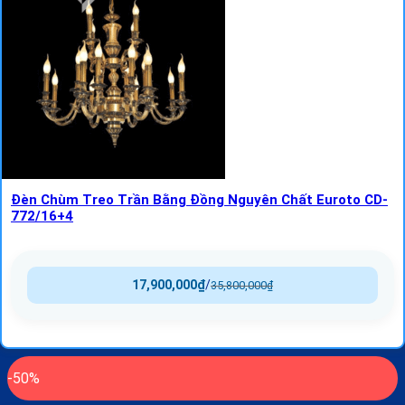
Đèn Chùm Treo Trần Bằng Đồng Nguyên Chất Euroto CD-
772/16+4
17,900,000
₫
/
35,800,000
₫
-50%