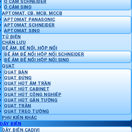
Ổ CẮM SCHNEIDER
Ổ CẮM SINO
APTOMAT, CB, MCB, MCCB
APTOMAT PANASONIC
APTOMAT SCHNEIDER
APTOMAT SINO
TỦ ĐIỆN
CHẤN LƯU
ĐẾ ÂM, ĐẾ NỔI, HỘP NỔI
ĐẾ ÂM ĐẾ NỔI HỘP NỔI SCHNEIDER
ĐẾ ÂM ĐẾ NỔI HỘP NỔI SINO
QUẠT
QUẠT BÀN
QUẠT ĐỨNG
QUẠT HÚT ÂM TRẦN
QUẠT HÚT CABINET
QUẠT HÚT CÔNG NGHIỆP
QUẠT HÚT GẮN TƯỜNG
QUẠT TRẦN
QUẠT TREO TƯỜNG
PHỤ KIỆN KHÁC
DÂY ĐIỆN
DÂY ĐIỆN CADIVI