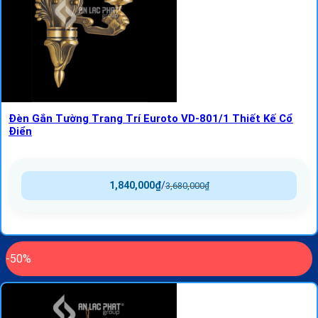
Đèn Gắn Tường Trang Trí Euroto VD-801/1 Thiết Kế Cổ
Điển
1,840,000
₫
/
3,680,000
₫
-50%