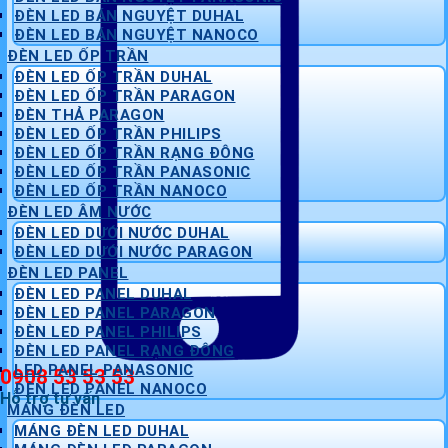
ĐÈN LED BÁN NGUYỆT DUHAL
ĐÈN LED BÁN NGUYỆT NANOCO
ĐÈN LED ỐP TRẦN
ĐÈN LED ỐP TRẦN DUHAL
ĐÈN LED ỐP TRẦN PARAGON
ĐÈN THẢ PARAGON
ĐÈN LED ỐP TRẦN PHILIPS
ĐÈN LED ỐP TRẦN RẠNG ĐÔNG
ĐÈN LED ỐP TRẦN PANASONIC
ĐÈN LED ỐP TRẦN NANOCO
ĐÈN LED ÂM NƯỚC
ĐÈN LED DƯỚI NƯỚC DUHAL
ĐÈN LED DƯỚI NƯỚC PARAGON
ĐÈN LED PANEL
ĐÈN LED PANEL DUHAL
ĐÈN LED PANEL PARAGON
ĐÈN LED PANEL PHILIPS
ĐÈN LED PANEL RẠNG ĐÔNG
LED PANEL PANASONIC
0908 53 53 53
ĐÈN LED PANEL NANOCO
Hỗ trợ tư vấn
MÁNG ĐÈN LED
MÁNG ĐÈN LED DUHAL