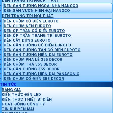
ĐÈN TRANG TRÍ NGOẠI THẤT
ĐÈN GẮN TƯỜNG NGOÀI NHÀ NANOCO
ĐÈN SÂN VƯỜN HIỆN ĐẠI NANOCO
ĐÈN TRANG TRÍ NỘI THẤT
ĐÈN CHÙM CỔ ĐIỂN EUROTO
ĐÈN CHÙM NẾN EUROTO
ĐÈN ỐP TRẦN CỔ ĐIỂN EUROTO
ĐÈN ỐP TRẦN TRANG TRÍ EUROTO
ĐÈN CÂY ĐỨNG EUROTO
ĐÈN GẮN TƯỜNG CỔ ĐIỂN EUROTO
ĐÈN GẮN TƯỜNG TÂN CỔ ĐIỂN EUROTO
ĐÈN GẮN TƯỜNG HIỆN ĐẠI EUROTO
ĐÈN CHÙM PHA LÊ 355 DECOR
ĐÈN CHÙM THẢ 355 DECOR
ĐÈN GẮN TƯỜNG 355 DECOR
ĐÈN GẮN TƯỜNG HIỆN ĐẠI PANASONIC
ĐÈN CHÙM CỔ ĐIỂN 355 DECOR
TIN TỨC
BẢNG GIÁ
KIẾN THỨC ĐÈN LED
KIẾN THỨC THIẾT BỊ ĐIỆN
HOẠT ĐỘNG CÔNG TY
TIN KHUYẾN MÃI