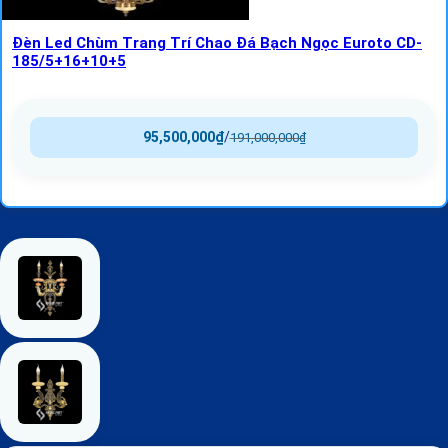
Đèn Led Chùm Trang Trí Chao Đá Bạch Ngọc Euroto CD-
185/5+16+10+5
95,500,000
₫
/
191,000,000
₫