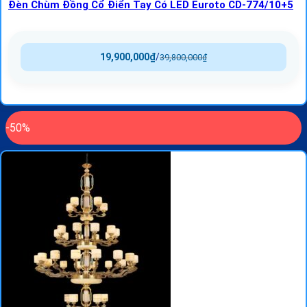
Đèn Chùm Đồng Cổ Điển Tay Có LED Euroto CD-774/10+5
19,900,000
₫
/
39,800,000
₫
-50%