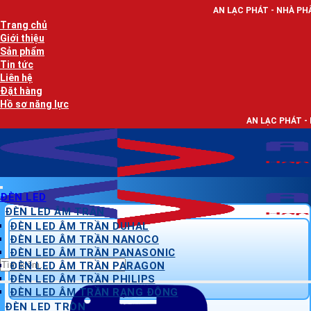
Bỏ
AN LẠC PHÁT - NHÀ PHÂN PHỐI THIẾT BỊ
qua
Trang chủ
nội
Giới thiệu
dung
Sản phẩm
Tin tức
Liên hệ
Đặt hàng
Hồ sơ năng lực
AN LẠC PHÁT - NHÀ PHÂN PHỐI T
ĐÈN LED
ĐÈN LED ÂM TRẦN
ĐÈN LED ÂM TRẦN DUHAL
ĐÈN LED ÂM TRẦN NANOCO
ĐÈN LED ÂM TRẦN PANASONIC
Tìm
ĐÈN LED ÂM TRẦN PARAGON
kiếm:
ĐÈN LED ÂM TRẦN PHILIPS
ĐÈN LED ÂM TRẦN RẠNG ĐÔNG
ĐÈN LED TRÒN