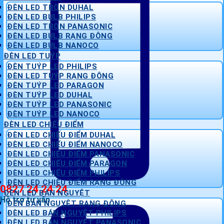
ĐÈN LED TRÒN DUHAL
ĐÈN LED BULB PHILIPS
ĐÈN LED TRÒN PANASONIC
ĐÈN LED BULB RẠNG ĐÔNG
ĐÈN LED BULB NANOCO
ĐÈN LED TUÝP
ĐÈN TUÝP LED PHILIPS
ĐÈN LED TUÝP RẠNG ĐÔNG
ĐÈN TUÝP LED PARAGON
ĐÈN TUÝP LED DUHAL
ĐÈN TUÝP LED PANASONIC
ĐÈN TUÝP LED NANOCO
ĐÈN LED CHIẾU ĐIỂM
ĐÈN LED CHIẾU ĐIỂM DUHAL
ĐÈN LED CHIẾU ĐIỂM NANOCO
ĐÈN LED CHIẾU ĐIỂM PANASONIC
ĐÈN LED CHIẾU ĐIỂM PARAGON
ĐÈN LED CHIẾU ĐIỂM PHILIPS
ĐÈN LED CHIẾU ĐIỂM RẠNG ĐÔNG
0827 24 24 24
ĐÈN LED BÁN NGUYỆT
Hỗ trợ tư vấn
ĐÈN BÁN NGUYỆT RẠNG ĐÔNG
ĐÈN LED BÁN NGUYỆT PHILIPS
ĐÈN LED BÁN NGUYỆT PANASONIC