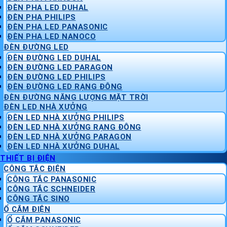
ĐÈN PHA LED DUHAL
ĐÈN PHA PHILIPS
ĐÈN PHA LED PANASONIC
ĐÈN PHA LED NANOCO
ĐÈN ĐƯỜNG LED
ĐÈN ĐƯỜNG LED DUHAL
ĐÈN ĐƯỜNG LED PARAGON
ĐÈN ĐƯỜNG LED PHILIPS
ĐÈN ĐƯỜNG LED RẠNG ĐÔNG
ĐÈN ĐƯỜNG NĂNG LƯỢNG MẶT TRỜI
ĐÈN LED NHÀ XƯỞNG
ĐÈN LED NHÀ XƯỞNG PHILIPS
ĐÈN LED NHÀ XƯỞNG RẠNG ĐÔNG
ĐÈN LED NHÀ XƯỞNG PARAGON
ĐÈN LED NHÀ XƯỞNG DUHAL
THIẾT BỊ ĐIỆN
CÔNG TẮC ĐIỆN
CÔNG TẮC PANASONIC
CÔNG TẮC SCHNEIDER
CÔNG TẮC SINO
Ổ CẮM ĐIỆN
Ổ CẮM PANASONIC