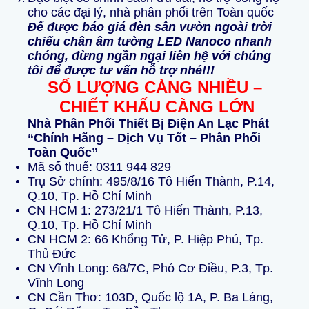
cho các đại lý, nhà phân phối trên Toàn quốc
Để được báo giá đèn sân vườn ngoài trời
chiếu chân âm tường LED Nanoco nhanh
chóng, đừng ngần ngại liên hệ với chúng
tôi để được tư vấn hỗ trợ nhé!!!
SỐ LƯỢNG CÀNG NHIỀU –
CHIẾT KHẤU CÀNG LỚN
Nhà Phân Phối Thiết Bị Điện An Lạc Phát
“Chính Hãng – Dịch Vụ Tốt – Phân Phối
Toàn Quốc”
Mã số thuế: 0311 944 829
Trụ Sở chính: 495/8/16 Tô Hiến Thành, P.14,
Q.10, Tp. Hồ Chí Minh
CN HCM 1: 273/21/1 Tô Hiến Thành, P.13,
Q.10, Tp. Hồ Chí Minh
CN HCM 2: 66 Khổng Tử, P. Hiệp Phú, Tp.
Thủ Đức
CN Vĩnh Long: 68/7C, Phó Cơ Điều, P.3, Tp.
Vĩnh Long
CN Cần Thơ: 103D, Quốc lộ 1A, P. Ba Láng,