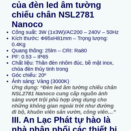
của đèn led âm tường
chiếu chân NSL2781
Nanoco
Công suất: 3W (1x3W)/AC200 – 240V – 50Hz
Kích thước: Φ95xH81mm – Trọng lượng:
0.4Kg
Quang thông: 25lm – CRI: Ra80
PF: 0.53 – IP65
Chất liệu: Thân đèn nhôm đúc, bề mặt inox,
chóa đèn thủy tinh trong
Góc chiếu: 20º
Ánh sáng: Vàng (3000K)
Ứng dụng: “Đèn led âm tường chiếu chân
NSL2781 Nanoco cung cấp nguồn ánh
sáng vượt trội phù hợp ứng dụng cho
những không gian ngoài trời như đường
đi bộ, khuôn viên sân vườn, công viên…”
III. An Lạc Phát tự hào là
nhà
p
hân phối các thiết bị