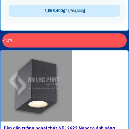
1,058,400
₫
/
1,764,000
₫
-40%
Đèn gắn tường ngoại thất NBL2622 Nanoco ánh sáng