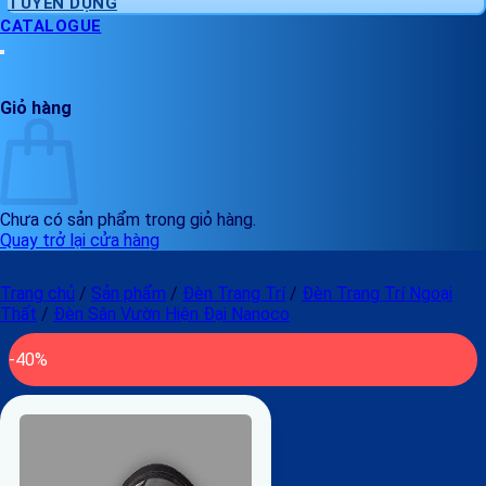
TUYỂN DỤNG
CATALOGUE
Giỏ hàng
Chưa có sản phẩm trong giỏ hàng.
Quay trở lại cửa hàng
Trang chủ
/
Sản phẩm
/
Đèn Trang Trí
/
Đèn Trang Trí Ngoại
Thất
/
Đèn Sân Vườn Hiện Đại Nanoco
-40%