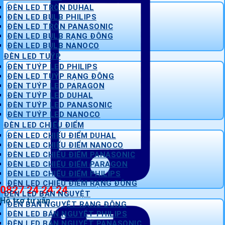
ĐÈN LED TRÒN DUHAL
ĐÈN LED BULB PHILIPS
ĐÈN LED TRÒN PANASONIC
ĐÈN LED BULB RẠNG ĐÔNG
ĐÈN LED BULB NANOCO
ĐÈN LED TUÝP
ĐÈN TUÝP LED PHILIPS
ĐÈN LED TUÝP RẠNG ĐÔNG
ĐÈN TUÝP LED PARAGON
ĐÈN TUÝP LED DUHAL
ĐÈN TUÝP LED PANASONIC
ĐÈN TUÝP LED NANOCO
ĐÈN LED CHIẾU ĐIỂM
ĐÈN LED CHIẾU ĐIỂM DUHAL
ĐÈN LED CHIẾU ĐIỂM NANOCO
ĐÈN LED CHIẾU ĐIỂM PANASONIC
ĐÈN LED CHIẾU ĐIỂM PARAGON
ĐÈN LED CHIẾU ĐIỂM PHILIPS
ĐÈN LED CHIẾU ĐIỂM RẠNG ĐÔNG
0827 24 24 24
ĐÈN LED BÁN NGUYỆT
Hỗ trợ tư vấn
ĐÈN BÁN NGUYỆT RẠNG ĐÔNG
ĐÈN LED BÁN NGUYỆT PHILIPS
ĐÈN LED BÁN NGUYỆT PANASONIC