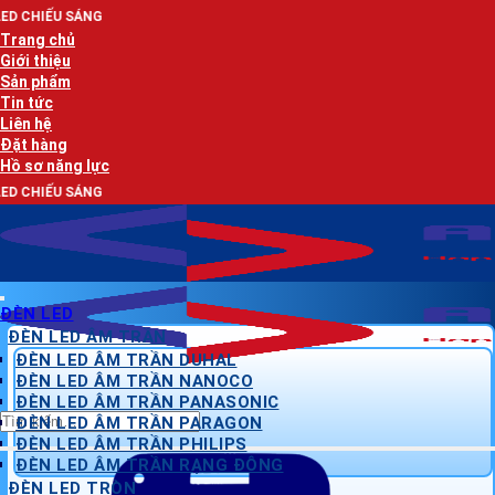
Bỏ
AN
qua
Trang chủ
nội
Giới thiệu
dung
Sản phẩm
Tin tức
Liên hệ
Đặt hàng
Hồ sơ năng lực
AN
ĐÈN LED
ĐÈN LED ÂM TRẦN
ĐÈN LED ÂM TRẦN DUHAL
ĐÈN LED ÂM TRẦN NANOCO
ĐÈN LED ÂM TRẦN PANASONIC
Tìm
ĐÈN LED ÂM TRẦN PARAGON
kiếm:
ĐÈN LED ÂM TRẦN PHILIPS
ĐÈN LED ÂM TRẦN RẠNG ĐÔNG
ĐÈN LED TRÒN