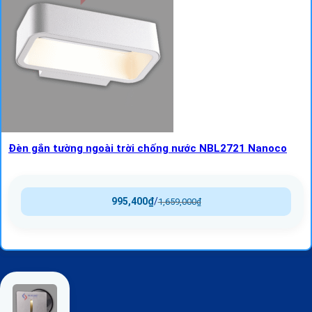
Đèn gắn tường ngoài trời chống nước NBL2721 Nanoco
995,400
₫
/
1,659,000
₫