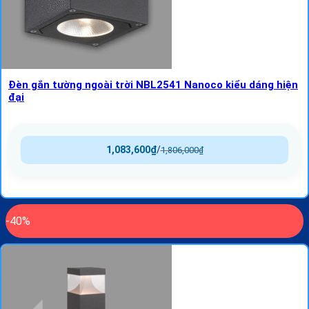
Đèn gắn tường ngoài trời NBL2541 Nanoco kiểu dáng hiện
đại
1,083,600
₫
/
1,806,000
₫
-40%