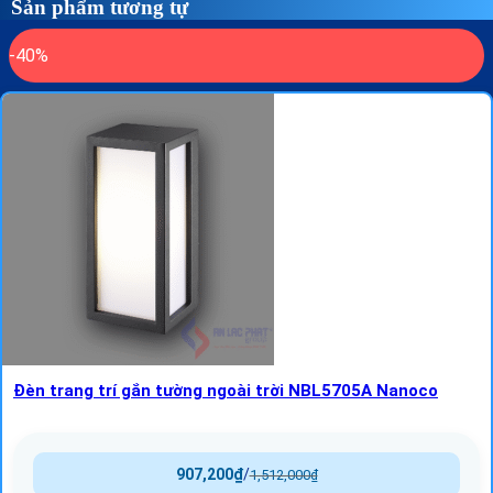
Sản phẩm tương tự
-40%
Đèn trang trí gắn tường ngoài trời NBL5705A Nanoco
907,200
₫
/
1,512,000
₫