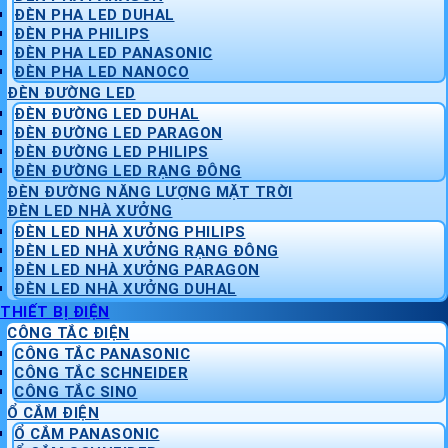
ĐÈN PHA LED DUHAL
ĐÈN PHA PHILIPS
ĐÈN PHA LED PANASONIC
ĐÈN PHA LED NANOCO
ĐÈN ĐƯỜNG LED
ĐÈN ĐƯỜNG LED DUHAL
ĐÈN ĐƯỜNG LED PARAGON
ĐÈN ĐƯỜNG LED PHILIPS
ĐÈN ĐƯỜNG LED RẠNG ĐÔNG
ĐÈN ĐƯỜNG NĂNG LƯỢNG MẶT TRỜI
ĐÈN LED NHÀ XƯỞNG
ĐÈN LED NHÀ XƯỞNG PHILIPS
ĐÈN LED NHÀ XƯỞNG RẠNG ĐÔNG
ĐÈN LED NHÀ XƯỞNG PARAGON
ĐÈN LED NHÀ XƯỞNG DUHAL
THIẾT BỊ ĐIỆN
CÔNG TẮC ĐIỆN
CÔNG TẮC PANASONIC
CÔNG TẮC SCHNEIDER
CÔNG TẮC SINO
Ổ CẮM ĐIỆN
Ổ CẮM PANASONIC