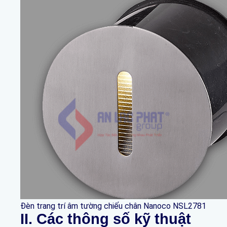
Đèn trang trí âm tường chiếu chân Nanoco NSL2781
II. Các thông số kỹ thuật