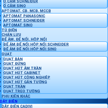
Ổ CẮM SCHNEIDER
Ổ CẮM SINO
APTOMAT, CB, MCB, MCCB
APTOMAT PANASONIC
APTOMAT SCHNEIDER
APTOMAT SINO
TỦ ĐIỆN
CHẤN LƯU
ĐẾ ÂM, ĐẾ NỔI, HỘP NỔI
ĐẾ ÂM ĐẾ NỔI HỘP NỔI SCHNEIDER
ĐẾ ÂM ĐẾ NỔI HỘP NỔI SINO
QUẠT
QUẠT BÀN
QUẠT ĐỨNG
QUẠT HÚT ÂM TRẦN
QUẠT HÚT CABINET
QUẠT HÚT CÔNG NGHIỆP
QUẠT HÚT GẮN TƯỜNG
QUẠT TRẦN
QUẠT TREO TƯỜNG
PHỤ KIỆN KHÁC
DÂY ĐIỆN
DÂY ĐIỆN CADIVI