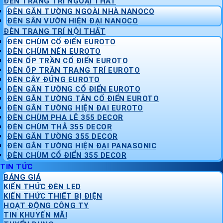
ĐÈN TRANG TRÍ NGOẠI THẤT
ĐÈN GẮN TƯỜNG NGOÀI NHÀ NANOCO
ĐÈN SÂN VƯỜN HIỆN ĐẠI NANOCO
ĐÈN TRANG TRÍ NỘI THẤT
ĐÈN CHÙM CỔ ĐIỂN EUROTO
ĐÈN CHÙM NẾN EUROTO
ĐÈN ỐP TRẦN CỔ ĐIỂN EUROTO
ĐÈN ỐP TRẦN TRANG TRÍ EUROTO
ĐÈN CÂY ĐỨNG EUROTO
ĐÈN GẮN TƯỜNG CỔ ĐIỂN EUROTO
ĐÈN GẮN TƯỜNG TÂN CỔ ĐIỂN EUROTO
ĐÈN GẮN TƯỜNG HIỆN ĐẠI EUROTO
ĐÈN CHÙM PHA LÊ 355 DECOR
ĐÈN CHÙM THẢ 355 DECOR
ĐÈN GẮN TƯỜNG 355 DECOR
ĐÈN GẮN TƯỜNG HIỆN ĐẠI PANASONIC
ĐÈN CHÙM CỔ ĐIỂN 355 DECOR
TIN TỨC
BẢNG GIÁ
KIẾN THỨC ĐÈN LED
KIẾN THỨC THIẾT BỊ ĐIỆN
HOẠT ĐỘNG CÔNG TY
TIN KHUYẾN MÃI