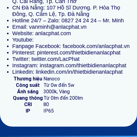
Q. Cái Răng, Tp. Cần Thơ
CN Đà Nẵng: 107 Hồ Sĩ Dương. P. Hòa Thọ
Đông, Q. Cẩm Lệ, Tp. Đà Nẵng
Hotline 24/7 – Zalo:
0827 24 24 24
–
Mr. Minh
Email: vanminh@anlacphat.vn
Website:
anlacphat.com
Youtube:
Fanpage
Facebook:
facebook.com/anlacphat.vn
Pinterest:
pinterest.com/thietbidienanlacphat
Twitter:
twitter.com/LacPhat
Instagram:
instagram.com/thietbidienanlacphat
Linkedin:
linkedin.com/in/thietbidienanlacphat
Thương hiệu
Nanoco
Công suất
Từ 0w đến 5w
Ánh sáng
3000k, Vàng
Quang thông
Từ 0lm đến 200lm
CRI
80
IP
IP65