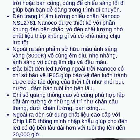
trời hoặc ban công, dùng để chiếu sáng lối đi
giúp bạn bạn dễ dàng trong trình di chuyển.
Đèn trang trí âm tường chiếu chân Nanoco
NSL2781 Nanoco được thiết kế với phần
khung đèn bền chắc, vỏ đèn chất lượng nhờ
chất liệu thép không gỉ và có khả năng chịu
lực tốt.
Ngoài ra sản phẩm sở hữu màu ánh sáng
vàng (3000K) vô cùng êm dịu, nhẹ nhàng,
ánh sáng vô cùng êm dịu và đều màu.
Đặc biệt đèn led tường ngoài trời Nanoco có
chỉ số bảo vệ IP65 giúp bảo vệ đèn luôn tránh
được các tác động của thời tiết như khói bụi,
nước.. đảm bảo tuổi thọ bền lâu.
Chỉ số quang thông cao vô cùng phù hợp lắp
đặt âm tường ở những vị trí như chân cầu
thang, dưới chân tường, ban công….
Ngoài ra đèn sử dụng chất liệu cao cấp với
Chip LED thông minh nhập khẩu giúp cho đèn
led có độ bền lâu dài hơn với tuổi thọ lên đến
20,000 giờ.