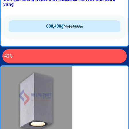
vàng
680,400
₫
/
1,134,000
₫
-40%