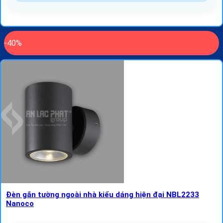
-40%
Đèn gắn tường ngoài nhà kiểu dáng hiện đại NBL2233
Nanoco