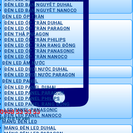
ĐÈN LED BÁN NGUYỆT DUHAL
ĐÈN LED BÁN NGUYỆT NANOCO
ĐÈN LED ỐP TRẦN
ĐÈN LED ỐP TRẦN DUHAL
ĐÈN LED ỐP TRẦN PARAGON
ĐÈN THẢ PARAGON
ĐÈN LED ỐP TRẦN PHILIPS
ĐÈN LED ỐP TRẦN RẠNG ĐÔNG
ĐÈN LED ỐP TRẦN PANASONIC
ĐÈN LED ỐP TRẦN NANOCO
ĐÈN LED ÂM NƯỚC
ĐÈN LED DƯỚI NƯỚC DUHAL
ĐÈN LED DƯỚI NƯỚC PARAGON
ĐÈN LED PANEL
ĐÈN LED PANEL DUHAL
ĐÈN LED PANEL PARAGON
ĐÈN LED PANEL PHILIPS
ĐÈN LED PANEL RẠNG ĐÔNG
LED PANEL PANASONIC
0908 53 53 53
ĐÈN LED PANEL NANOCO
Hỗ trợ tư vấn
MÁNG ĐÈN LED
MÁNG ĐÈN LED DUHAL