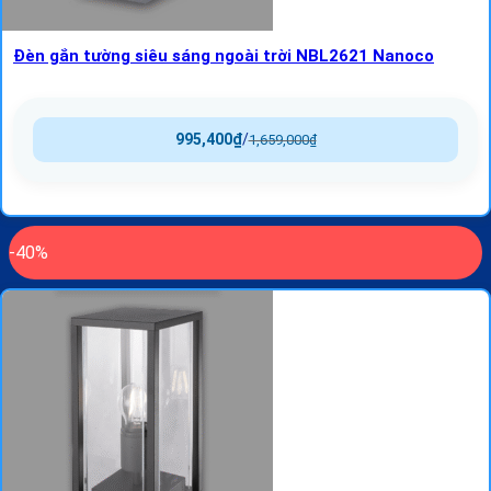
Đèn gắn tường siêu sáng ngoài trời NBL2621 Nanoco
995,400
₫
/
1,659,000
₫
-40%