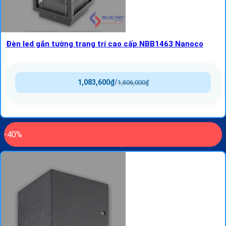
Đèn led gắn tường trang trí cao cấp NBB1463 Nanoco
1,083,600
₫
/
1,806,000
₫
-40%