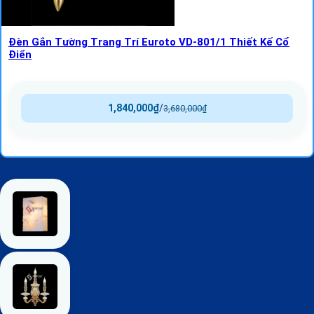
Đèn Gắn Tường Trang Trí Euroto VD-801/1 Thiết Kế Cổ
Điển
1,840,000
₫
/
3,680,000
₫