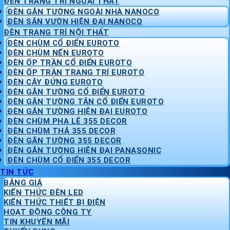
ĐÈN TRANG TRÍ NGOẠI THẤT
ĐÈN GẮN TƯỜNG NGOÀI NHÀ NANOCO
ĐÈN SÂN VƯỜN HIỆN ĐẠI NANOCO
ĐÈN TRANG TRÍ NỘI THẤT
ĐÈN CHÙM CỔ ĐIỂN EUROTO
ĐÈN CHÙM NẾN EUROTO
ĐÈN ỐP TRẦN CỔ ĐIỂN EUROTO
ĐÈN ỐP TRẦN TRANG TRÍ EUROTO
ĐÈN CÂY ĐỨNG EUROTO
ĐÈN GẮN TƯỜNG CỔ ĐIỂN EUROTO
ĐÈN GẮN TƯỜNG TÂN CỔ ĐIỂN EUROTO
ĐÈN GẮN TƯỜNG HIỆN ĐẠI EUROTO
ĐÈN CHÙM PHA LÊ 355 DECOR
ĐÈN CHÙM THẢ 355 DECOR
ĐÈN GẮN TƯỜNG 355 DECOR
ĐÈN GẮN TƯỜNG HIỆN ĐẠI PANASONIC
ĐÈN CHÙM CỔ ĐIỂN 355 DECOR
TIN TỨC
BẢNG GIÁ
KIẾN THỨC ĐÈN LED
KIẾN THỨC THIẾT BỊ ĐIỆN
HOẠT ĐỘNG CÔNG TY
TIN KHUYẾN MÃI