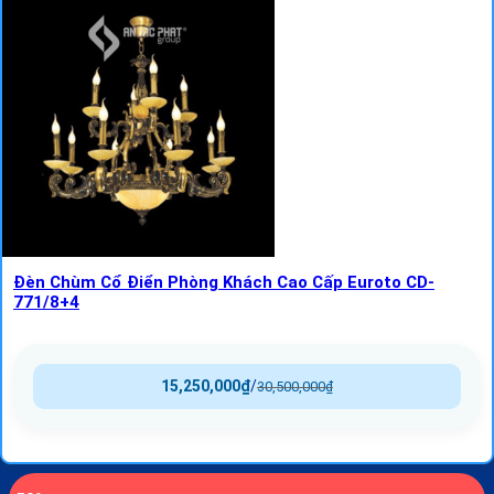
Đèn Chùm Cổ Điển Phòng Khách Cao Cấp Euroto CD-
771/8+4
15,250,000
₫
/
30,500,000
₫