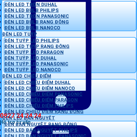
ĐÈN LED TRÒN DUHAL
ĐÈN LED BULB PHILIPS
ĐÈN LED TRÒN PANASONIC
ĐÈN LED BULB RẠNG ĐÔNG
ĐÈN LED BULB NANOCO
ĐÈN LED TUÝP
ĐÈN TUÝP LED PHILIPS
ĐÈN LED TUÝP RẠNG ĐÔNG
ĐÈN TUÝP LED PARAGON
ĐÈN TUÝP LED DUHAL
ĐÈN TUÝP LED PANASONIC
ĐÈN TUÝP LED NANOCO
ĐÈN LED CHIẾU ĐIỂM
ĐÈN LED CHIẾU ĐIỂM DUHAL
ĐÈN LED CHIẾU ĐIỂM NANOCO
ĐÈN LED CHIẾU ĐIỂM PANASONIC
ĐÈN LED CHIẾU ĐIỂM PARAGON
ĐÈN LED CHIẾU ĐIỂM PHILIPS
ĐÈN LED CHIẾU ĐIỂM RẠNG ĐÔNG
0827 24 24 24
ĐÈN LED BÁN NGUYỆT
Hỗ trợ tư vấn
ĐÈN BÁN NGUYỆT RẠNG ĐÔNG
ĐÈN LED BÁN NGUYỆT PHILIPS
ĐÈN LED BÁN NGUYỆT PANASONIC