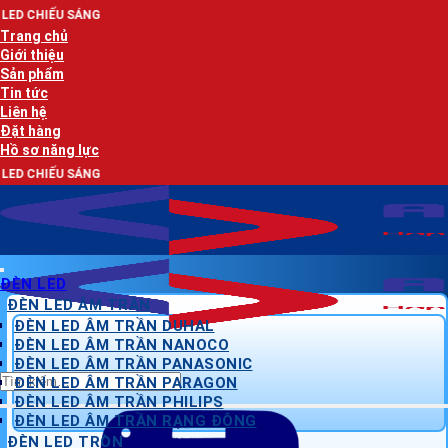
Bỏ
qua
Trang chủ
nội
Giới thiệu
dung
Sản phẩm
Tin tức
Liên hệ
Đặt hàng
Hồ sơ năng lực
ĐÈN LED
ĐÈN LED ÂM TRẦN
ĐÈN LED ÂM TRẦN DUHAL
ĐÈN LED ÂM TRẦN NANOCO
ĐÈN LED ÂM TRẦN PANASONIC
Tìm
ĐÈN LED ÂM TRẦN PARAGON
kiếm:
ĐÈN LED ÂM TRẦN PHILIPS
ĐÈN LED ÂM TRẦN RẠNG ĐÔNG
ĐÈN LED TRÒN