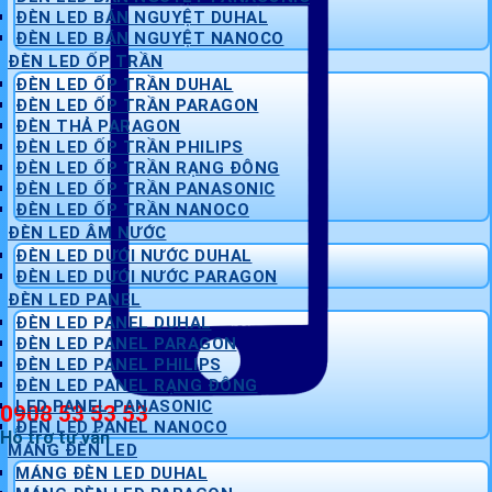
ĐÈN LED BÁN NGUYỆT DUHAL
ĐÈN LED BÁN NGUYỆT NANOCO
ĐÈN LED ỐP TRẦN
ĐÈN LED ỐP TRẦN DUHAL
ĐÈN LED ỐP TRẦN PARAGON
ĐÈN THẢ PARAGON
ĐÈN LED ỐP TRẦN PHILIPS
ĐÈN LED ỐP TRẦN RẠNG ĐÔNG
ĐÈN LED ỐP TRẦN PANASONIC
ĐÈN LED ỐP TRẦN NANOCO
ĐÈN LED ÂM NƯỚC
ĐÈN LED DƯỚI NƯỚC DUHAL
ĐÈN LED DƯỚI NƯỚC PARAGON
ĐÈN LED PANEL
ĐÈN LED PANEL DUHAL
ĐÈN LED PANEL PARAGON
ĐÈN LED PANEL PHILIPS
ĐÈN LED PANEL RẠNG ĐÔNG
LED PANEL PANASONIC
0908 53 53 53
ĐÈN LED PANEL NANOCO
Hỗ trợ tư vấn
MÁNG ĐÈN LED
MÁNG ĐÈN LED DUHAL