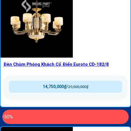
Đèn Chùm Phòng Khách Cổ Điển Euroto CD-182/8
14,750,000
₫
/
29,500,000
₫
-50%