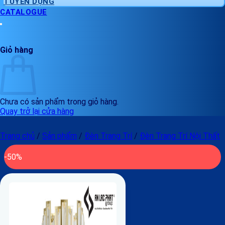
TUYỂN DỤNG
CATALOGUE
Giỏ hàng
Chưa có sản phẩm trong giỏ hàng.
Quay trở lại cửa hàng
Trang chủ
/
Sản phẩm
/
Đèn Trang Trí
/
Đèn Trang Trí Nội Thất
-50%