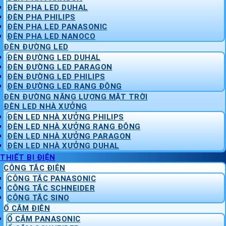
ĐÈN PHA LED DUHAL
ĐÈN PHA PHILIPS
ĐÈN PHA LED PANASONIC
ĐÈN PHA LED NANOCO
ĐÈN ĐƯỜNG LED
ĐÈN ĐƯỜNG LED DUHAL
ĐÈN ĐƯỜNG LED PARAGON
ĐÈN ĐƯỜNG LED PHILIPS
ĐÈN ĐƯỜNG LED RẠNG ĐÔNG
ĐÈN ĐƯỜNG NĂNG LƯỢNG MẶT TRỜI
ĐÈN LED NHÀ XƯỞNG
ĐÈN LED NHÀ XƯỞNG PHILIPS
ĐÈN LED NHÀ XƯỞNG RẠNG ĐÔNG
ĐÈN LED NHÀ XƯỞNG PARAGON
ĐÈN LED NHÀ XƯỞNG DUHAL
THIẾT BỊ ĐIỆN
CÔNG TẮC ĐIỆN
CÔNG TẮC PANASONIC
CÔNG TẮC SCHNEIDER
CÔNG TẮC SINO
Ổ CẮM ĐIỆN
Ổ CẮM PANASONIC