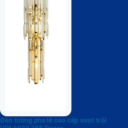
Đèn tường pha lê cao cấp vượt trội