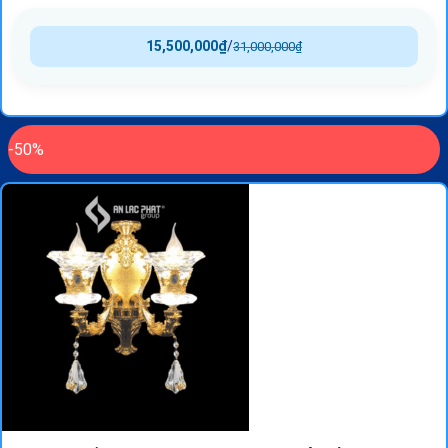
15,500,000
₫
/
31,000,000
₫
-50%