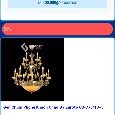
24,400,000
₫
/
48,800,000
₫
-50%
Đèn Chùm Phong Khách Chao Đá Euroto CD-776/10+5