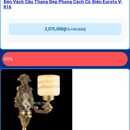
Đèn Vách Cầu Thang Đẹp Phong Cách Cổ Điển Euroto V-
816
3,075,000
₫
/
6,150,000
₫
-50%