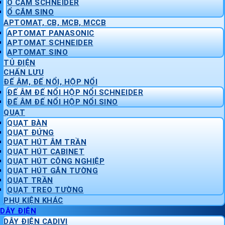
Ổ CẮM SCHNEIDER
Ổ CẮM SINO
APTOMAT, CB, MCB, MCCB
APTOMAT PANASONIC
APTOMAT SCHNEIDER
APTOMAT SINO
TỦ ĐIỆN
CHẤN LƯU
ĐẾ ÂM, ĐẾ NỔI, HỘP NỔI
ĐẾ ÂM ĐẾ NỔI HỘP NỔI SCHNEIDER
ĐẾ ÂM ĐẾ NỔI HỘP NỔI SINO
QUẠT
QUẠT BÀN
QUẠT ĐỨNG
QUẠT HÚT ÂM TRẦN
QUẠT HÚT CABINET
QUẠT HÚT CÔNG NGHIỆP
QUẠT HÚT GẮN TƯỜNG
QUẠT TRẦN
QUẠT TREO TƯỜNG
PHỤ KIỆN KHÁC
DÂY ĐIỆN
DÂY ĐIỆN CADIVI