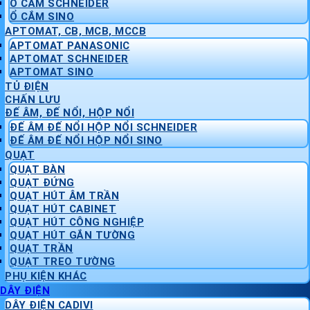
Ổ CẮM SCHNEIDER
Ổ CẮM SINO
APTOMAT, CB, MCB, MCCB
APTOMAT PANASONIC
APTOMAT SCHNEIDER
APTOMAT SINO
TỦ ĐIỆN
CHẤN LƯU
ĐẾ ÂM, ĐẾ NỔI, HỘP NỔI
ĐẾ ÂM ĐẾ NỔI HỘP NỔI SCHNEIDER
ĐẾ ÂM ĐẾ NỔI HỘP NỔI SINO
QUẠT
QUẠT BÀN
QUẠT ĐỨNG
QUẠT HÚT ÂM TRẦN
QUẠT HÚT CABINET
QUẠT HÚT CÔNG NGHIỆP
QUẠT HÚT GẮN TƯỜNG
QUẠT TRẦN
QUẠT TREO TƯỜNG
PHỤ KIỆN KHÁC
DÂY ĐIỆN
DÂY ĐIỆN CADIVI