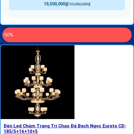
19,500,000
₫
/
39,000,000
₫
-50%
Đèn Led Chùm Trang Trí Chao Đá Bạch Ngọc Euroto CD-
185/5+16+10+5