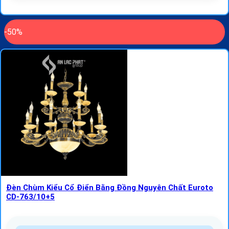
-50%
Đèn Chùm Kiểu Cổ Điển Bằng Đồng Nguyên Chất Euroto
CD-763/10+5