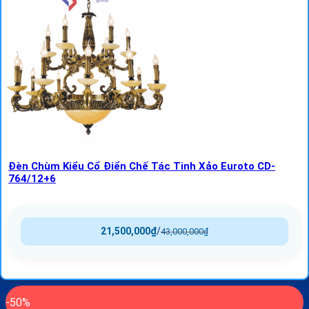
Đèn Chùm Kiểu Cổ Điển Chế Tác Tinh Xảo Euroto CD-
764/12+6
21,500,000
₫
/
43,000,000
₫
-50%