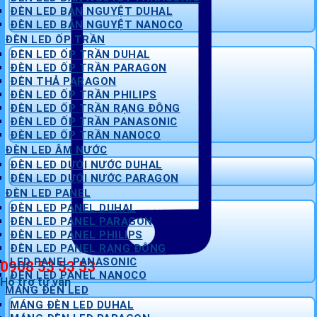
ĐÈN LED BÁN NGUYỆT DUHAL
ĐÈN LED BÁN NGUYỆT NANOCO
ĐÈN LED ỐP TRẦN
ĐÈN LED ỐP TRẦN DUHAL
ĐÈN LED ỐP TRẦN PARAGON
ĐÈN THẢ PARAGON
ĐÈN LED ỐP TRẦN PHILIPS
ĐÈN LED ỐP TRẦN RẠNG ĐÔNG
ĐÈN LED ỐP TRẦN PANASONIC
ĐÈN LED ỐP TRẦN NANOCO
ĐÈN LED ÂM NƯỚC
ĐÈN LED DƯỚI NƯỚC DUHAL
ĐÈN LED DƯỚI NƯỚC PARAGON
ĐÈN LED PANEL
ĐÈN LED PANEL DUHAL
ĐÈN LED PANEL PARAGON
ĐÈN LED PANEL PHILIPS
ĐÈN LED PANEL RẠNG ĐÔNG
LED PANEL PANASONIC
0908 53 53 53
ĐÈN LED PANEL NANOCO
Hỗ trợ tư vấn
MÁNG ĐÈN LED
MÁNG ĐÈN LED DUHAL