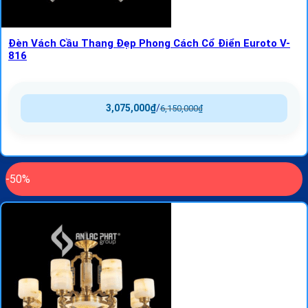
Đèn Vách Cầu Thang Đẹp Phong Cách Cổ Điển Euroto V-
816
3,075,000
₫
/
6,150,000
₫
-50%