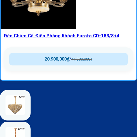
Đèn Chùm Cổ Điển Phòng Khách Euroto CD-183/8+4
20,900,000
₫
/
41,800,000
₫