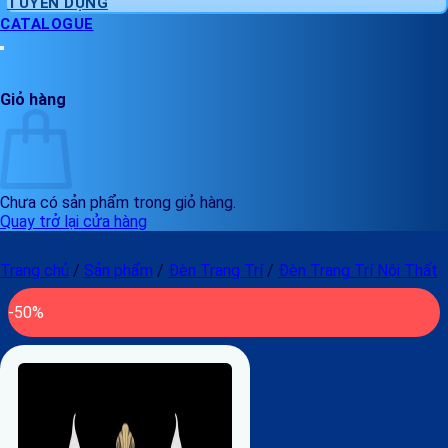
TUYỂN DỤNG
CATALOGUE
Giỏ hàng
Chưa có sản phẩm trong giỏ hàng.
Quay trở lại cửa hàng
Trang chủ
/
Sản phẩm
/
Đèn Trang Trí
/
Đèn Trang Trí Nội Thất
-50%