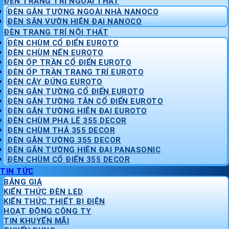
ĐÈN TRANG TRÍ NGOẠI THẤT
ĐÈN GẮN TƯỜNG NGOÀI NHÀ NANOCO
ĐÈN SÂN VƯỜN HIỆN ĐẠI NANOCO
ĐÈN TRANG TRÍ NỘI THẤT
ĐÈN CHÙM CỔ ĐIỂN EUROTO
ĐÈN CHÙM NẾN EUROTO
ĐÈN ỐP TRẦN CỔ ĐIỂN EUROTO
ĐÈN ỐP TRẦN TRANG TRÍ EUROTO
ĐÈN CÂY ĐỨNG EUROTO
ĐÈN GẮN TƯỜNG CỔ ĐIỂN EUROTO
ĐÈN GẮN TƯỜNG TÂN CỔ ĐIỂN EUROTO
ĐÈN GẮN TƯỜNG HIỆN ĐẠI EUROTO
ĐÈN CHÙM PHA LÊ 355 DECOR
ĐÈN CHÙM THẢ 355 DECOR
ĐÈN GẮN TƯỜNG 355 DECOR
ĐÈN GẮN TƯỜNG HIỆN ĐẠI PANASONIC
ĐÈN CHÙM CỔ ĐIỂN 355 DECOR
TIN TỨC
BẢNG GIÁ
KIẾN THỨC ĐÈN LED
KIẾN THỨC THIẾT BỊ ĐIỆN
HOẠT ĐỘNG CÔNG TY
TIN KHUYẾN MÃI