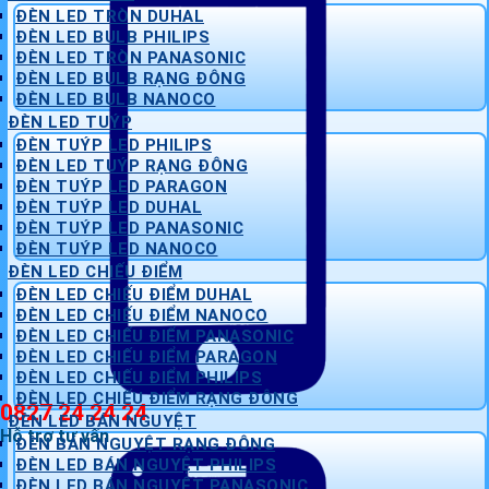
ĐÈN LED TRÒN DUHAL
ĐÈN LED BULB PHILIPS
ĐÈN LED TRÒN PANASONIC
ĐÈN LED BULB RẠNG ĐÔNG
ĐÈN LED BULB NANOCO
ĐÈN LED TUÝP
ĐÈN TUÝP LED PHILIPS
ĐÈN LED TUÝP RẠNG ĐÔNG
ĐÈN TUÝP LED PARAGON
ĐÈN TUÝP LED DUHAL
ĐÈN TUÝP LED PANASONIC
ĐÈN TUÝP LED NANOCO
ĐÈN LED CHIẾU ĐIỂM
ĐÈN LED CHIẾU ĐIỂM DUHAL
ĐÈN LED CHIẾU ĐIỂM NANOCO
ĐÈN LED CHIẾU ĐIỂM PANASONIC
ĐÈN LED CHIẾU ĐIỂM PARAGON
ĐÈN LED CHIẾU ĐIỂM PHILIPS
ĐÈN LED CHIẾU ĐIỂM RẠNG ĐÔNG
0827 24 24 24
ĐÈN LED BÁN NGUYỆT
Hỗ trợ tư vấn
ĐÈN BÁN NGUYỆT RẠNG ĐÔNG
ĐÈN LED BÁN NGUYỆT PHILIPS
ĐÈN LED BÁN NGUYỆT PANASONIC