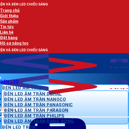
Bỏ
CHIẾU SÁNG
qua
Trang chủ
nội
Giới thiệu
dung
Sản phẩm
Tin tức
Liên hệ
Đặt hàng
Hồ sơ năng lực
CHIẾU SÁNG
ĐÈN LED
ĐÈN LED ÂM TRẦN
ĐÈN LED ÂM TRẦN DUHAL
ĐÈN LED ÂM TRẦN NANOCO
ĐÈN LED ÂM TRẦN PANASONIC
Tìm
ĐÈN LED ÂM TRẦN PARAGON
kiếm:
ĐÈN LED ÂM TRẦN PHILIPS
ĐÈN LED ÂM TRẦN RẠNG ĐÔNG
ĐÈN LED TRÒN