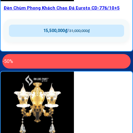
Đèn Chùm Phong Khách Chao Đá Euroto CD-776/10+5
15,500,000
₫
/
31,000,000
₫
-50%