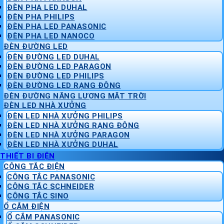
ĐÈN PHA LED DUHAL
ĐÈN PHA PHILIPS
ĐÈN PHA LED PANASONIC
ĐÈN PHA LED NANOCO
ĐÈN ĐƯỜNG LED
ĐÈN ĐƯỜNG LED DUHAL
ĐÈN ĐƯỜNG LED PARAGON
ĐÈN ĐƯỜNG LED PHILIPS
ĐÈN ĐƯỜNG LED RẠNG ĐÔNG
ĐÈN ĐƯỜNG NĂNG LƯỢNG MẶT TRỜI
ĐÈN LED NHÀ XƯỞNG
ĐÈN LED NHÀ XƯỞNG PHILIPS
ĐÈN LED NHÀ XƯỞNG RẠNG ĐÔNG
ĐÈN LED NHÀ XƯỞNG PARAGON
ĐÈN LED NHÀ XƯỞNG DUHAL
THIẾT BỊ ĐIỆN
CÔNG TẮC ĐIỆN
CÔNG TẮC PANASONIC
CÔNG TẮC SCHNEIDER
CÔNG TẮC SINO
Ổ CẮM ĐIỆN
Ổ CẮM PANASONIC