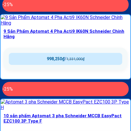
-25%
9 Sản Phẩm Aptomat 4 Pha Acti9 IK60N Schneider Chính
Hãng
998,250
₫
/
1,331,000
₫
-25%
10 sản phẩm Aptomat 3 pha Schneider MCCB EasyPact
EZC100 3P Type F