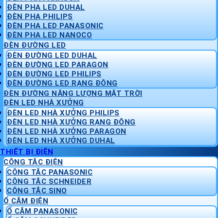
ĐÈN PHA LED DUHAL
ĐÈN PHA PHILIPS
ĐÈN PHA LED PANASONIC
ĐÈN PHA LED NANOCO
ĐÈN ĐƯỜNG LED
ĐÈN ĐƯỜNG LED DUHAL
ĐÈN ĐƯỜNG LED PARAGON
ĐÈN ĐƯỜNG LED PHILIPS
ĐÈN ĐƯỜNG LED RẠNG ĐÔNG
ĐÈN ĐƯỜNG NĂNG LƯỢNG MẶT TRỜI
ĐÈN LED NHÀ XƯỞNG
ĐÈN LED NHÀ XƯỞNG PHILIPS
ĐÈN LED NHÀ XƯỞNG RẠNG ĐÔNG
ĐÈN LED NHÀ XƯỞNG PARAGON
ĐÈN LED NHÀ XƯỞNG DUHAL
THIẾT BỊ ĐIỆN
CÔNG TẮC ĐIỆN
CÔNG TẮC PANASONIC
CÔNG TẮC SCHNEIDER
CÔNG TẮC SINO
Ổ CẮM ĐIỆN
Ổ CẮM PANASONIC