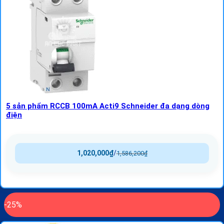
5 sản phẩm RCCB 100mA Acti9 Schneider đa dạng dòng
điện
1,020,000
₫
/
1,586,200
₫
-25%