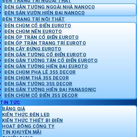
ĐÈN TRANG TRÍ NGOẠI THẤT
ĐÈN GẮN TƯỜNG NGOÀI NHÀ NANOCO
ĐÈN SÂN VƯỜN HIỆN ĐẠI NANOCO
ĐÈN TRANG TRÍ NỘI THẤT
ĐÈN CHÙM CỔ ĐIỂN EUROTO
ĐÈN CHÙM NẾN EUROTO
ĐÈN ỐP TRẦN CỔ ĐIỂN EUROTO
ĐÈN ỐP TRẦN TRANG TRÍ EUROTO
ĐÈN CÂY ĐỨNG EUROTO
ĐÈN GẮN TƯỜNG CỔ ĐIỂN EUROTO
ĐÈN GẮN TƯỜNG TÂN CỔ ĐIỂN EUROTO
ĐÈN GẮN TƯỜNG HIỆN ĐẠI EUROTO
ĐÈN CHÙM PHA LÊ 355 DECOR
ĐÈN CHÙM THẢ 355 DECOR
ĐÈN GẮN TƯỜNG 355 DECOR
ĐÈN GẮN TƯỜNG HIỆN ĐẠI PANASONIC
ĐÈN CHÙM CỔ ĐIỂN 355 DECOR
TIN TỨC
BẢNG GIÁ
KIẾN THỨC ĐÈN LED
KIẾN THỨC THIẾT BỊ ĐIỆN
HOẠT ĐỘNG CÔNG TY
TIN KHUYẾN MÃI