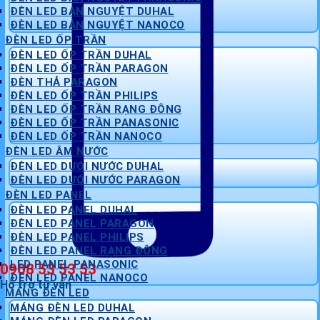
ĐÈN LED BÁN NGUYỆT DUHAL
ĐÈN LED BÁN NGUYỆT NANOCO
ĐÈN LED ỐP TRẦN
ĐÈN LED ỐP TRẦN DUHAL
ĐÈN LED ỐP TRẦN PARAGON
ĐÈN THẢ PARAGON
ĐÈN LED ỐP TRẦN PHILIPS
ĐÈN LED ỐP TRẦN RẠNG ĐÔNG
ĐÈN LED ỐP TRẦN PANASONIC
ĐÈN LED ỐP TRẦN NANOCO
ĐÈN LED ÂM NƯỚC
ĐÈN LED DƯỚI NƯỚC DUHAL
ĐÈN LED DƯỚI NƯỚC PARAGON
ĐÈN LED PANEL
ĐÈN LED PANEL DUHAL
ĐÈN LED PANEL PARAGON
ĐÈN LED PANEL PHILIPS
ĐÈN LED PANEL RẠNG ĐÔNG
LED PANEL PANASONIC
0908 53 53 53
ĐÈN LED PANEL NANOCO
Hỗ trợ tư vấn
MÁNG ĐÈN LED
MÁNG ĐÈN LED DUHAL