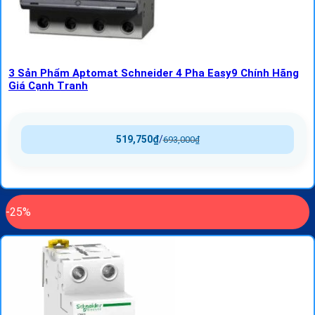
3 Sản Phẩm Aptomat Schneider 4 Pha Easy9 Chính Hãng
Giá Cạnh Tranh
519,750
₫
/
693,000
₫
-25%