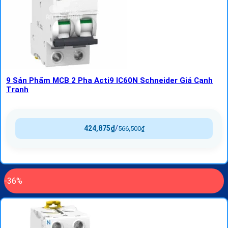
9 Sản Phẩm MCB 2 Pha Acti9 IC60N Schneider Giá Cạnh
Tranh
424,875
₫
/
566,500
₫
-36%