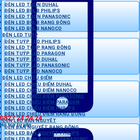
ĐÈN LED TRÒN DUHAL
ĐÈN LED BULB PHILIPS
ĐÈN LED TRÒN PANASONIC
ĐÈN LED BULB RẠNG ĐÔNG
ĐÈN LED BULB NANOCO
ĐÈN LED TUÝP
ĐÈN TUÝP LED PHILIPS
ĐÈN LED TUÝP RẠNG ĐÔNG
ĐÈN TUÝP LED PARAGON
ĐÈN TUÝP LED DUHAL
ĐÈN TUÝP LED PANASONIC
ĐÈN TUÝP LED NANOCO
ĐÈN LED CHIẾU ĐIỂM
ĐÈN LED CHIẾU ĐIỂM DUHAL
ĐÈN LED CHIẾU ĐIỂM NANOCO
ĐÈN LED CHIẾU ĐIỂM PANASONIC
ĐÈN LED CHIẾU ĐIỂM PARAGON
ĐÈN LED CHIẾU ĐIỂM PHILIPS
ĐÈN LED CHIẾU ĐIỂM RẠNG ĐÔNG
0827 24 24 24
ĐÈN LED BÁN NGUYỆT
Hỗ trợ tư vấn
ĐÈN BÁN NGUYỆT RẠNG ĐÔNG
ĐÈN LED BÁN NGUYỆT PHILIPS
ĐÈN LED BÁN NGUYỆT PANASONIC