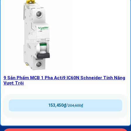
9 Sản Phẩm MCB 1 Pha Acti9 IC60N Schneider Tính Năng
Vượt Trội
153,450
₫
/
204,600
₫