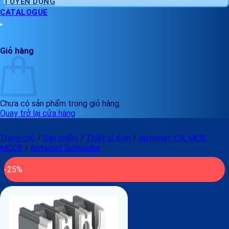
TUYỂN DỤNG
CATALOGUE
Giỏ hàng
Chưa có sản phẩm trong giỏ hàng.
Quay trở lại cửa hàng
Trang chủ
/
Sản phẩm
/
Thiết bị điện
/
Aptomat, CB, MCB,
MCCB
/
Aptomat Schneider
-25%