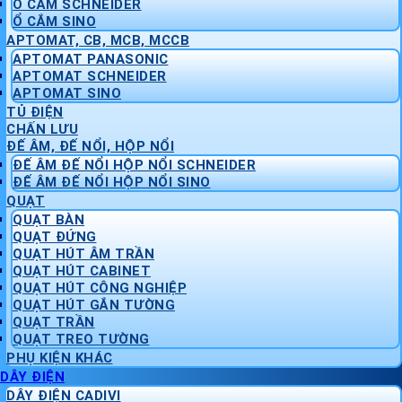
Ổ CẮM SCHNEIDER
Ổ CẮM SINO
APTOMAT, CB, MCB, MCCB
APTOMAT PANASONIC
APTOMAT SCHNEIDER
APTOMAT SINO
TỦ ĐIỆN
CHẤN LƯU
ĐẾ ÂM, ĐẾ NỔI, HỘP NỔI
ĐẾ ÂM ĐẾ NỔI HỘP NỔI SCHNEIDER
ĐẾ ÂM ĐẾ NỔI HỘP NỔI SINO
QUẠT
QUẠT BÀN
QUẠT ĐỨNG
QUẠT HÚT ÂM TRẦN
QUẠT HÚT CABINET
QUẠT HÚT CÔNG NGHIỆP
QUẠT HÚT GẮN TƯỜNG
QUẠT TRẦN
QUẠT TREO TƯỜNG
PHỤ KIỆN KHÁC
DÂY ĐIỆN
DÂY ĐIỆN CADIVI