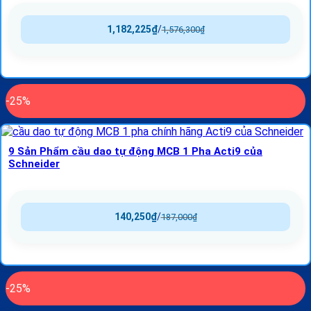
1,182,225
₫
/
1,576,300
₫
-25%
9 Sản Phẩm cầu dao tự động MCB 1 Pha Acti9 của
Schneider
140,250
₫
/
187,000
₫
-25%