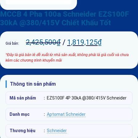
MCCB 4 Pha 100a Schneider EZS100F
30kA @380/415V Chiết Khấu Tốt
2,425,500
₫
/
1,819,125
₫
Giá bán:
*Đây là giá bán lẻ đề xuất từ nhà sản xuất, không phải là giá cuối và chưa
kèm các chương trình khuyến mãi
Thông tin sản phẩm
Mã sản phẩm
:
EZS100F 4P 30kA @380/415V Schneider
Danh mục
:
Aptomat Schneider
Thương hiệu
:
Schneider