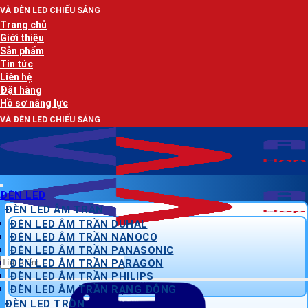
Bỏ
ẾU SÁNG
qua
Trang chủ
nội
Giới thiệu
dung
Sản phẩm
Tin tức
Liên hệ
Đặt hàng
Hồ sơ năng lực
ẾU SÁNG
ĐÈN LED
ĐÈN LED ÂM TRẦN
ĐÈN LED ÂM TRẦN DUHAL
ĐÈN LED ÂM TRẦN NANOCO
ĐÈN LED ÂM TRẦN PANASONIC
Tìm
ĐÈN LED ÂM TRẦN PARAGON
kiếm:
ĐÈN LED ÂM TRẦN PHILIPS
ĐÈN LED ÂM TRẦN RẠNG ĐÔNG
ĐÈN LED TRÒN