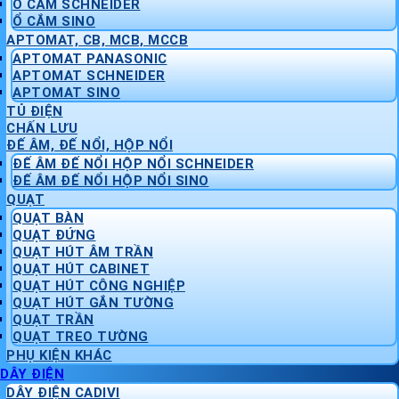
Ổ CẮM SCHNEIDER
Ổ CẮM SINO
APTOMAT, CB, MCB, MCCB
APTOMAT PANASONIC
APTOMAT SCHNEIDER
APTOMAT SINO
TỦ ĐIỆN
CHẤN LƯU
ĐẾ ÂM, ĐẾ NỔI, HỘP NỔI
ĐẾ ÂM ĐẾ NỔI HỘP NỔI SCHNEIDER
ĐẾ ÂM ĐẾ NỔI HỘP NỔI SINO
QUẠT
QUẠT BÀN
QUẠT ĐỨNG
QUẠT HÚT ÂM TRẦN
QUẠT HÚT CABINET
QUẠT HÚT CÔNG NGHIỆP
QUẠT HÚT GẮN TƯỜNG
QUẠT TRẦN
QUẠT TREO TƯỜNG
PHỤ KIỆN KHÁC
DÂY ĐIỆN
DÂY ĐIỆN CADIVI