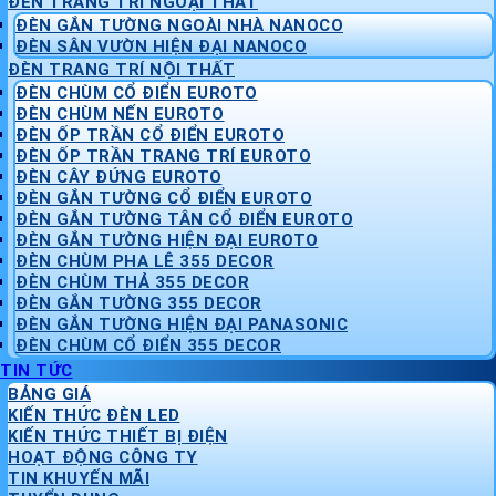
ĐÈN TRANG TRÍ NGOẠI THẤT
ĐÈN GẮN TƯỜNG NGOÀI NHÀ NANOCO
ĐÈN SÂN VƯỜN HIỆN ĐẠI NANOCO
ĐÈN TRANG TRÍ NỘI THẤT
ĐÈN CHÙM CỔ ĐIỂN EUROTO
ĐÈN CHÙM NẾN EUROTO
ĐÈN ỐP TRẦN CỔ ĐIỂN EUROTO
ĐÈN ỐP TRẦN TRANG TRÍ EUROTO
ĐÈN CÂY ĐỨNG EUROTO
ĐÈN GẮN TƯỜNG CỔ ĐIỂN EUROTO
ĐÈN GẮN TƯỜNG TÂN CỔ ĐIỂN EUROTO
ĐÈN GẮN TƯỜNG HIỆN ĐẠI EUROTO
ĐÈN CHÙM PHA LÊ 355 DECOR
ĐÈN CHÙM THẢ 355 DECOR
ĐÈN GẮN TƯỜNG 355 DECOR
ĐÈN GẮN TƯỜNG HIỆN ĐẠI PANASONIC
ĐÈN CHÙM CỔ ĐIỂN 355 DECOR
TIN TỨC
BẢNG GIÁ
KIẾN THỨC ĐÈN LED
KIẾN THỨC THIẾT BỊ ĐIỆN
HOẠT ĐỘNG CÔNG TY
TIN KHUYẾN MÃI