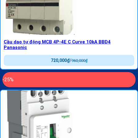
Cầu dao tự động MCB 4P-4E C Curve 10kA BBD4
Panasonic
720,000
₫
/
960,000
₫
-25%