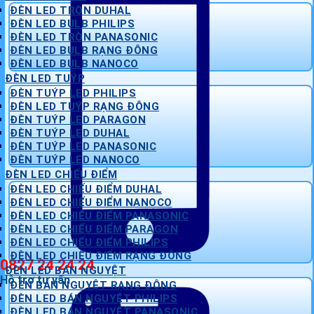
ĐÈN LED TRÒN DUHAL
ĐÈN LED BULB PHILIPS
ĐÈN LED TRÒN PANASONIC
ĐÈN LED BULB RẠNG ĐÔNG
ĐÈN LED BULB NANOCO
ĐÈN LED TUÝP
ĐÈN TUÝP LED PHILIPS
ĐÈN LED TUÝP RẠNG ĐÔNG
ĐÈN TUÝP LED PARAGON
ĐÈN TUÝP LED DUHAL
ĐÈN TUÝP LED PANASONIC
ĐÈN TUÝP LED NANOCO
ĐÈN LED CHIẾU ĐIỂM
ĐÈN LED CHIẾU ĐIỂM DUHAL
ĐÈN LED CHIẾU ĐIỂM NANOCO
ĐÈN LED CHIẾU ĐIỂM PANASONIC
ĐÈN LED CHIẾU ĐIỂM PARAGON
ĐÈN LED CHIẾU ĐIỂM PHILIPS
ĐÈN LED CHIẾU ĐIỂM RẠNG ĐÔNG
0827 24 24 24
ĐÈN LED BÁN NGUYỆT
Hỗ trợ tư vấn
ĐÈN BÁN NGUYỆT RẠNG ĐÔNG
ĐÈN LED BÁN NGUYỆT PHILIPS
ĐÈN LED BÁN NGUYỆT PANASONIC