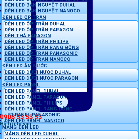
ĐÈN LED BÁN NGUYỆT DUHAL
ĐÈN LED BÁN NGUYỆT NANOCO
ĐÈN LED ỐP TRẦN
ĐÈN LED ỐP TRẦN DUHAL
ĐÈN LED ỐP TRẦN PARAGON
ĐÈN THẢ PARAGON
ĐÈN LED ỐP TRẦN PHILIPS
ĐÈN LED ỐP TRẦN RẠNG ĐÔNG
ĐÈN LED ỐP TRẦN PANASONIC
ĐÈN LED ỐP TRẦN NANOCO
ĐÈN LED ÂM NƯỚC
ĐÈN LED DƯỚI NƯỚC DUHAL
ĐÈN LED DƯỚI NƯỚC PARAGON
ĐÈN LED PANEL
ĐÈN LED PANEL DUHAL
ĐÈN LED PANEL PARAGON
ĐÈN LED PANEL PHILIPS
ĐÈN LED PANEL RẠNG ĐÔNG
LED PANEL PANASONIC
0908 53 53 53
ĐÈN LED PANEL NANOCO
Hỗ trợ tư vấn
MÁNG ĐÈN LED
MÁNG ĐÈN LED DUHAL