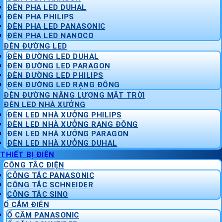
ĐÈN PHA LED DUHAL
ĐÈN PHA PHILIPS
ĐÈN PHA LED PANASONIC
ĐÈN PHA LED NANOCO
ĐÈN ĐƯỜNG LED
ĐÈN ĐƯỜNG LED DUHAL
ĐÈN ĐƯỜNG LED PARAGON
ĐÈN ĐƯỜNG LED PHILIPS
ĐÈN ĐƯỜNG LED RẠNG ĐÔNG
ĐÈN ĐƯỜNG NĂNG LƯỢNG MẶT TRỜI
ĐÈN LED NHÀ XƯỞNG
ĐÈN LED NHÀ XƯỞNG PHILIPS
ĐÈN LED NHÀ XƯỞNG RẠNG ĐÔNG
ĐÈN LED NHÀ XƯỞNG PARAGON
ĐÈN LED NHÀ XƯỞNG DUHAL
THIẾT BỊ ĐIỆN
CÔNG TẮC ĐIỆN
CÔNG TẮC PANASONIC
CÔNG TẮC SCHNEIDER
CÔNG TẮC SINO
Ổ CẮM ĐIỆN
Ổ CẮM PANASONIC