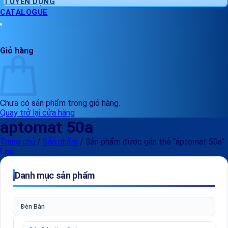
TUYỂN DỤNG
CATALOGUE
Giỏ hàng
Chưa có sản phẩm trong giỏ hàng.
Quay trở lại cửa hàng
aptomat 50a
Trang chủ
/
Sản phẩm
/
Sản phẩm được gắn thẻ “aptomat 50a”
Lọc
Danh mục sản phẩm
Đèn Bàn