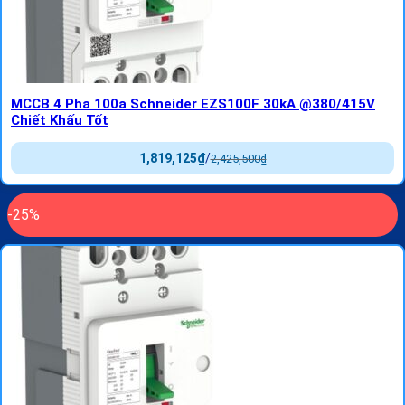
MCCB 4 Pha 100a Schneider EZS100F 30kA @380/415V
Chiết Khấu Tốt
1,819,125
₫
/
2,425,500
₫
-25%