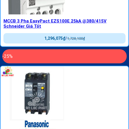
MCCB 3 Pha EasyPact EZS100E 25kA @380/415V
Schneider Giá Tốt
1,296,075
₫
/
1,728,100
₫
-25%