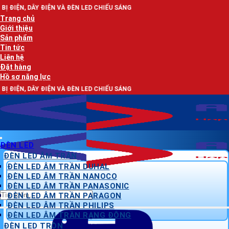
Bỏ
N VÀ ĐÈN LED CHIẾU SÁNG
qua
Trang chủ
nội
Giới thiệu
dung
Sản phẩm
Tin tức
Liên hệ
Đặt hàng
Hồ sơ năng lực
N VÀ ĐÈN LED CHIẾU SÁNG
ĐÈN LED
ĐÈN LED ÂM TRẦN
ĐÈN LED ÂM TRẦN DUHAL
ĐÈN LED ÂM TRẦN NANOCO
ĐÈN LED ÂM TRẦN PANASONIC
Tìm
ĐÈN LED ÂM TRẦN PARAGON
kiếm:
ĐÈN LED ÂM TRẦN PHILIPS
ĐÈN LED ÂM TRẦN RẠNG ĐÔNG
ĐÈN LED TRÒN