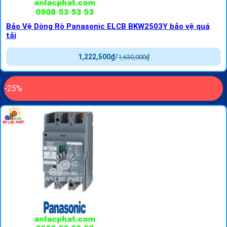
Bảo Vệ Dòng Rò Panasonic ELCB BKW2503Y bảo vệ quá
tải
1,222,500
₫
/
1,630,000
₫
-25%