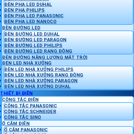
ĐÈN PHA LED DUHAL
ĐÈN PHA PHILIPS
ĐÈN PHA LED PANASONIC
ĐÈN PHA LED NANOCO
ĐÈN ĐƯỜNG LED
ĐÈN ĐƯỜNG LED DUHAL
ĐÈN ĐƯỜNG LED PARAGON
ĐÈN ĐƯỜNG LED PHILIPS
ĐÈN ĐƯỜNG LED RẠNG ĐÔNG
ĐÈN ĐƯỜNG NĂNG LƯỢNG MẶT TRỜI
ĐÈN LED NHÀ XƯỞNG
ĐÈN LED NHÀ XƯỞNG PHILIPS
ĐÈN LED NHÀ XƯỞNG RẠNG ĐÔNG
ĐÈN LED NHÀ XƯỞNG PARAGON
ĐÈN LED NHÀ XƯỞNG DUHAL
THIẾT BỊ ĐIỆN
CÔNG TẮC ĐIỆN
CÔNG TẮC PANASONIC
CÔNG TẮC SCHNEIDER
CÔNG TẮC SINO
Ổ CẮM ĐIỆN
Ổ CẮM PANASONIC