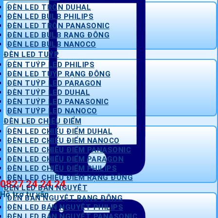
ĐÈN LED TRÒN DUHAL
ĐÈN LED BULB PHILIPS
ĐÈN LED TRÒN PANASONIC
ĐÈN LED BULB RẠNG ĐÔNG
ĐÈN LED BULB NANOCO
ĐÈN LED TUÝP
ĐÈN TUÝP LED PHILIPS
ĐÈN LED TUÝP RẠNG ĐÔNG
ĐÈN TUÝP LED PARAGON
ĐÈN TUÝP LED DUHAL
ĐÈN TUÝP LED PANASONIC
ĐÈN TUÝP LED NANOCO
ĐÈN LED CHIẾU ĐIỂM
ĐÈN LED CHIẾU ĐIỂM DUHAL
ĐÈN LED CHIẾU ĐIỂM NANOCO
ĐÈN LED CHIẾU ĐIỂM PANASONIC
ĐÈN LED CHIẾU ĐIỂM PARAGON
ĐÈN LED CHIẾU ĐIỂM PHILIPS
ĐÈN LED CHIẾU ĐIỂM RẠNG ĐÔNG
0827 24 24 24
ĐÈN LED BÁN NGUYỆT
Hỗ trợ tư vấn
ĐÈN BÁN NGUYỆT RẠNG ĐÔNG
ĐÈN LED BÁN NGUYỆT PHILIPS
ĐÈN LED BÁN NGUYỆT PANASONIC