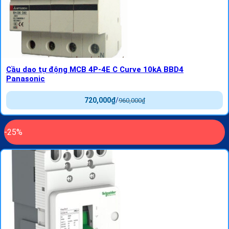
Cầu dao tự động MCB 4P-4E C Curve 10kA BBD4
Panasonic
720,000
₫
/
960,000
₫
-25%