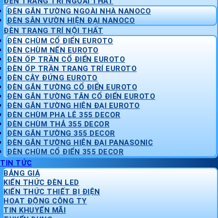
ĐÈN TRANG TRÍ NGOẠI THẤT
ĐÈN GẮN TƯỜNG NGOÀI NHÀ NANOCO
ĐÈN SÂN VƯỜN HIỆN ĐẠI NANOCO
ĐÈN TRANG TRÍ NỘI THẤT
ĐÈN CHÙM CỔ ĐIỂN EUROTO
ĐÈN CHÙM NẾN EUROTO
ĐÈN ỐP TRẦN CỔ ĐIỂN EUROTO
ĐÈN ỐP TRẦN TRANG TRÍ EUROTO
ĐÈN CÂY ĐỨNG EUROTO
ĐÈN GẮN TƯỜNG CỔ ĐIỂN EUROTO
ĐÈN GẮN TƯỜNG TÂN CỔ ĐIỂN EUROTO
ĐÈN GẮN TƯỜNG HIỆN ĐẠI EUROTO
ĐÈN CHÙM PHA LÊ 355 DECOR
ĐÈN CHÙM THẢ 355 DECOR
ĐÈN GẮN TƯỜNG 355 DECOR
ĐÈN GẮN TƯỜNG HIỆN ĐẠI PANASONIC
ĐÈN CHÙM CỔ ĐIỂN 355 DECOR
TIN TỨC
BẢNG GIÁ
KIẾN THỨC ĐÈN LED
KIẾN THỨC THIẾT BỊ ĐIỆN
HOẠT ĐỘNG CÔNG TY
TIN KHUYẾN MÃI