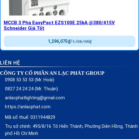
MCCB 3 Pha EasyPact EZS100E 25kA @380/415V
Schneider Giá Tốt
1,296,075
₫
/
1,728,100
₫
LIÊN HỆ
CÔNG TY CỔ PHẦN AN LẠC PHÁT GROUP
0908 53 53 53 (Mr. Hoài)
0827 24 24 24 (Mr. Thuận)
anlacphatlighting@gmail.com
https://anlacphat.com
Mã số thuế: 0311944829
Trụ sở chính: 495/8/16 Tô Hiến Thành, Phường Diên Hồng, Thành
phố Hồ Chí Minh