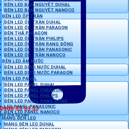
ĐÈN LED BÁN NGUYỆT DUHAL
ĐÈN LED BÁN NGUYỆT NANOCO
ĐÈN LED ỐP TRẦN
ĐÈN LED ỐP TRẦN DUHAL
ĐÈN LED ỐP TRẦN PARAGON
ĐÈN THẢ PARAGON
ĐÈN LED ỐP TRẦN PHILIPS
ĐÈN LED ỐP TRẦN RẠNG ĐÔNG
ĐÈN LED ỐP TRẦN PANASONIC
ĐÈN LED ỐP TRẦN NANOCO
ĐÈN LED ÂM NƯỚC
ĐÈN LED DƯỚI NƯỚC DUHAL
ĐÈN LED DƯỚI NƯỚC PARAGON
ĐÈN LED PANEL
ĐÈN LED PANEL DUHAL
ĐÈN LED PANEL PARAGON
ĐÈN LED PANEL PHILIPS
ĐÈN LED PANEL RẠNG ĐÔNG
LED PANEL PANASONIC
0908 53 53 53
ĐÈN LED PANEL NANOCO
Hỗ trợ tư vấn
MÁNG ĐÈN LED
MÁNG ĐÈN LED DUHAL