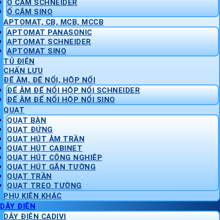
Ổ CẮM SCHNEIDER
Ổ CẮM SINO
APTOMAT, CB, MCB, MCCB
APTOMAT PANASONIC
APTOMAT SCHNEIDER
APTOMAT SINO
TỦ ĐIỆN
CHẤN LƯU
ĐẾ ÂM, ĐẾ NỔI, HỘP NỔI
ĐẾ ÂM ĐẾ NỔI HỘP NỔI SCHNEIDER
ĐẾ ÂM ĐẾ NỔI HỘP NỔI SINO
QUẠT
QUẠT BÀN
QUẠT ĐỨNG
QUẠT HÚT ÂM TRẦN
QUẠT HÚT CABINET
QUẠT HÚT CÔNG NGHIỆP
QUẠT HÚT GẮN TƯỜNG
QUẠT TRẦN
QUẠT TREO TƯỜNG
PHỤ KIỆN KHÁC
DÂY ĐIỆN
DÂY ĐIỆN CADIVI