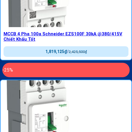
MCCB 4 Pha 100a Schneider EZS100F 30kA @380/415V
Chiết Khấu Tốt
1,819,125
₫
/
2,425,500
₫
-25%