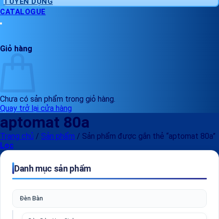
TUYỂN DỤNG
CATALOGUE
Giỏ hàng
Chưa có sản phẩm trong giỏ hàng.
Quay trở lại cửa hàng
aptomat 80a
Trang chủ
/
Sản phẩm
/
Sản phẩm được gắn thẻ “aptomat 80a”
Lọc
Danh mục sản phẩm
Đèn Bàn