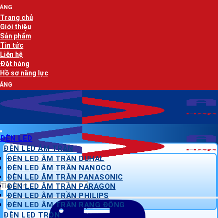
Bỏ
AN LẠC PHÁT 
qua
Trang chủ
nội
Giới thiệu
dung
Sản phẩm
Tin tức
Liên hệ
Đặt hàng
Hồ sơ năng lực
AN LẠC PHÁT 
ĐÈN LED
ĐÈN LED ÂM TRẦN
ĐÈN LED ÂM TRẦN DUHAL
ĐÈN LED ÂM TRẦN NANOCO
ĐÈN LED ÂM TRẦN PANASONIC
Tìm
ĐÈN LED ÂM TRẦN PARAGON
kiếm:
ĐÈN LED ÂM TRẦN PHILIPS
ĐÈN LED ÂM TRẦN RẠNG ĐÔNG
ĐÈN LED TRÒN