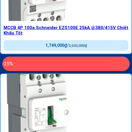
MCCB 4P 100a Schneider EZS100E 25kA @380/415V Chiết
Khấu Tốt
1,749,000
₫
/
2,332,000
₫
-25%