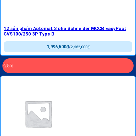
12 sản phẩm Aptomat 3 pha Schneider MCCB EasyPact
CVS100/250 3P Type B
1,996,500
₫
/
2,662,000
₫
-25%