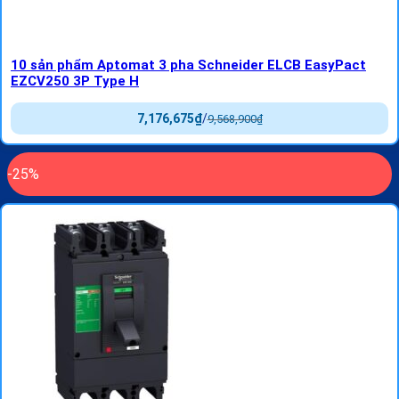
10 sản phẩm Aptomat 3 pha Schneider ELCB EasyPact
EZCV250 3P Type H
7,176,675
₫
/
9,568,900
₫
-25%