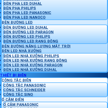
ĐÈN PHA LED DUHAL
ĐÈN PHA PHILIPS
ĐÈN PHA LED PANASONIC
ĐÈN PHA LED NANOCO
ĐÈN ĐƯỜNG LED
ĐÈN ĐƯỜNG LED DUHAL
ĐÈN ĐƯỜNG LED PARAGON
ĐÈN ĐƯỜNG LED PHILIPS
ĐÈN ĐƯỜNG LED RẠNG ĐÔNG
ĐÈN ĐƯỜNG NĂNG LƯỢNG MẶT TRỜI
ĐÈN LED NHÀ XƯỞNG
ĐÈN LED NHÀ XƯỞNG PHILIPS
ĐÈN LED NHÀ XƯỞNG RẠNG ĐÔNG
ĐÈN LED NHÀ XƯỞNG PARAGON
ĐÈN LED NHÀ XƯỞNG DUHAL
THIẾT BỊ ĐIỆN
CÔNG TẮC ĐIỆN
CÔNG TẮC PANASONIC
CÔNG TẮC SCHNEIDER
CÔNG TẮC SINO
Ổ CẮM ĐIỆN
Ổ CẮM PANASONIC