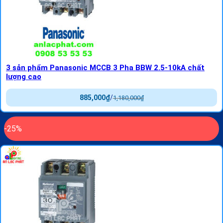
3 sản phẩm Panasonic MCCB 3 Pha BBW 2.5-10kA chất
lượng cao
885,000
₫
/
1,180,000
₫
-25%