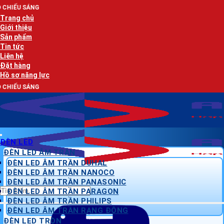
Bỏ
AN L
qua
Trang chủ
nội
Giới thiệu
dung
Sản phẩm
Tin tức
Liên hệ
Đặt hàng
Hồ sơ năng lực
AN L
ĐÈN LED
ĐÈN LED ÂM TRẦN
ĐÈN LED ÂM TRẦN DUHAL
ĐÈN LED ÂM TRẦN NANOCO
ĐÈN LED ÂM TRẦN PANASONIC
Tìm
ĐÈN LED ÂM TRẦN PARAGON
kiếm:
ĐÈN LED ÂM TRẦN PHILIPS
ĐÈN LED ÂM TRẦN RẠNG ĐÔNG
ĐÈN LED TRÒN