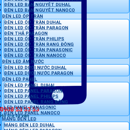
ĐÈN LED BÁN NGUYỆT DUHAL
ĐÈN LED BÁN NGUYỆT NANOCO
ĐÈN LED ỐP TRẦN
ĐÈN LED ỐP TRẦN DUHAL
ĐÈN LED ỐP TRẦN PARAGON
ĐÈN THẢ PARAGON
ĐÈN LED ỐP TRẦN PHILIPS
ĐÈN LED ỐP TRẦN RẠNG ĐÔNG
ĐÈN LED ỐP TRẦN PANASONIC
ĐÈN LED ỐP TRẦN NANOCO
ĐÈN LED ÂM NƯỚC
ĐÈN LED DƯỚI NƯỚC DUHAL
ĐÈN LED DƯỚI NƯỚC PARAGON
ĐÈN LED PANEL
ĐÈN LED PANEL DUHAL
ĐÈN LED PANEL PARAGON
ĐÈN LED PANEL PHILIPS
ĐÈN LED PANEL RẠNG ĐÔNG
LED PANEL PANASONIC
0908 53 53 53
ĐÈN LED PANEL NANOCO
Hỗ trợ tư vấn
MÁNG ĐÈN LED
MÁNG ĐÈN LED DUHAL