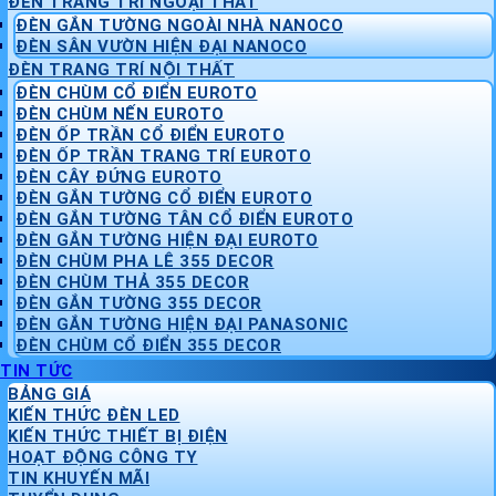
ĐÈN TRANG TRÍ NGOẠI THẤT
ĐÈN GẮN TƯỜNG NGOÀI NHÀ NANOCO
ĐÈN SÂN VƯỜN HIỆN ĐẠI NANOCO
ĐÈN TRANG TRÍ NỘI THẤT
ĐÈN CHÙM CỔ ĐIỂN EUROTO
ĐÈN CHÙM NẾN EUROTO
ĐÈN ỐP TRẦN CỔ ĐIỂN EUROTO
ĐÈN ỐP TRẦN TRANG TRÍ EUROTO
ĐÈN CÂY ĐỨNG EUROTO
ĐÈN GẮN TƯỜNG CỔ ĐIỂN EUROTO
ĐÈN GẮN TƯỜNG TÂN CỔ ĐIỂN EUROTO
ĐÈN GẮN TƯỜNG HIỆN ĐẠI EUROTO
ĐÈN CHÙM PHA LÊ 355 DECOR
ĐÈN CHÙM THẢ 355 DECOR
ĐÈN GẮN TƯỜNG 355 DECOR
ĐÈN GẮN TƯỜNG HIỆN ĐẠI PANASONIC
ĐÈN CHÙM CỔ ĐIỂN 355 DECOR
TIN TỨC
BẢNG GIÁ
KIẾN THỨC ĐÈN LED
KIẾN THỨC THIẾT BỊ ĐIỆN
HOẠT ĐỘNG CÔNG TY
TIN KHUYẾN MÃI