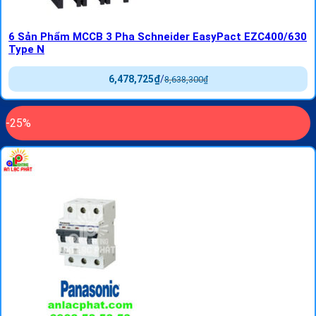
6 Sản Phẩm MCCB 3 Pha Schneider EasyPact EZC400/630
Type N
6,478,725
₫
/
8,638,300
₫
-25%