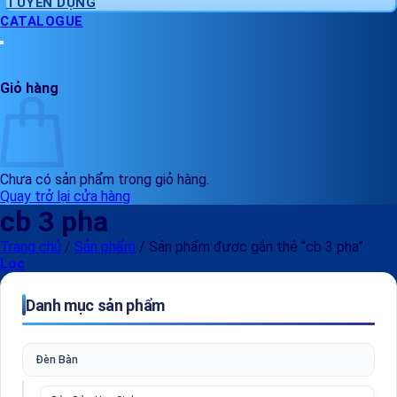
TUYỂN DỤNG
CATALOGUE
Giỏ hàng
Chưa có sản phẩm trong giỏ hàng.
Quay trở lại cửa hàng
cb 3 pha
Trang chủ
/
Sản phẩm
/
Sản phẩm được gắn thẻ “cb 3 pha”
Lọc
Danh mục sản phẩm
Đèn Bàn