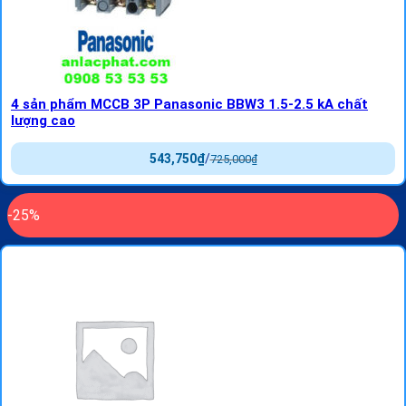
4 sản phẩm MCCB 3P Panasonic BBW3 1.5-2.5 kA chất
lượng cao
543,750
₫
/
725,000
₫
-25%