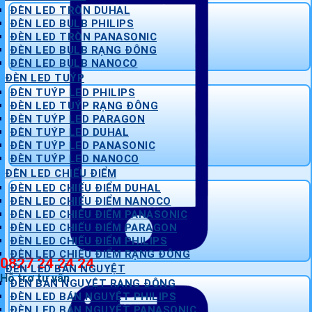
ĐÈN LED TRÒN DUHAL
ĐÈN LED BULB PHILIPS
ĐÈN LED TRÒN PANASONIC
ĐÈN LED BULB RẠNG ĐÔNG
ĐÈN LED BULB NANOCO
ĐÈN LED TUÝP
ĐÈN TUÝP LED PHILIPS
ĐÈN LED TUÝP RẠNG ĐÔNG
ĐÈN TUÝP LED PARAGON
ĐÈN TUÝP LED DUHAL
ĐÈN TUÝP LED PANASONIC
ĐÈN TUÝP LED NANOCO
ĐÈN LED CHIẾU ĐIỂM
ĐÈN LED CHIẾU ĐIỂM DUHAL
ĐÈN LED CHIẾU ĐIỂM NANOCO
ĐÈN LED CHIẾU ĐIỂM PANASONIC
ĐÈN LED CHIẾU ĐIỂM PARAGON
ĐÈN LED CHIẾU ĐIỂM PHILIPS
ĐÈN LED CHIẾU ĐIỂM RẠNG ĐÔNG
0827 24 24 24
ĐÈN LED BÁN NGUYỆT
Hỗ trợ tư vấn
ĐÈN BÁN NGUYỆT RẠNG ĐÔNG
ĐÈN LED BÁN NGUYỆT PHILIPS
ĐÈN LED BÁN NGUYỆT PANASONIC