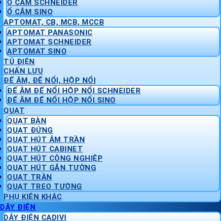
Ổ CẮM SCHNEIDER
Ổ CẮM SINO
APTOMAT, CB, MCB, MCCB
APTOMAT PANASONIC
APTOMAT SCHNEIDER
APTOMAT SINO
TỦ ĐIỆN
CHẤN LƯU
ĐẾ ÂM, ĐẾ NỔI, HỘP NỔI
ĐẾ ÂM ĐẾ NỔI HỘP NỔI SCHNEIDER
ĐẾ ÂM ĐẾ NỔI HỘP NỔI SINO
QUẠT
QUẠT BÀN
QUẠT ĐỨNG
QUẠT HÚT ÂM TRẦN
QUẠT HÚT CABINET
QUẠT HÚT CÔNG NGHIỆP
QUẠT HÚT GẮN TƯỜNG
QUẠT TRẦN
QUẠT TREO TƯỜNG
PHỤ KIỆN KHÁC
DÂY ĐIỆN
DÂY ĐIỆN CADIVI