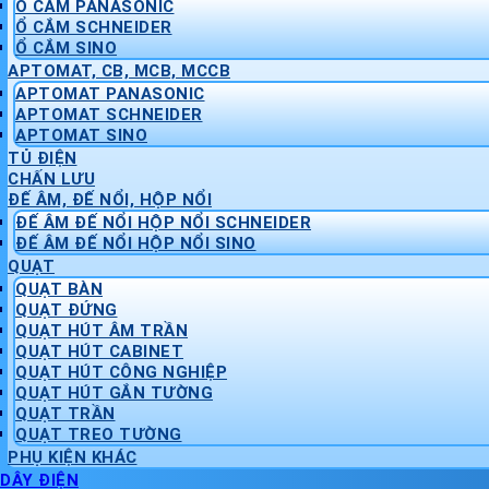
Ổ CẮM PANASONIC
Ổ CẮM SCHNEIDER
Ổ CẮM SINO
APTOMAT, CB, MCB, MCCB
APTOMAT PANASONIC
APTOMAT SCHNEIDER
APTOMAT SINO
TỦ ĐIỆN
CHẤN LƯU
ĐẾ ÂM, ĐẾ NỔI, HỘP NỔI
ĐẾ ÂM ĐẾ NỔI HỘP NỔI SCHNEIDER
ĐẾ ÂM ĐẾ NỔI HỘP NỔI SINO
QUẠT
QUẠT BÀN
QUẠT ĐỨNG
QUẠT HÚT ÂM TRẦN
QUẠT HÚT CABINET
QUẠT HÚT CÔNG NGHIỆP
QUẠT HÚT GẮN TƯỜNG
QUẠT TRẦN
QUẠT TREO TƯỜNG
PHỤ KIỆN KHÁC
DÂY ĐIỆN