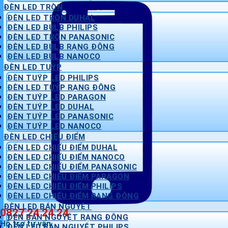
ĐÈN LED TRÒN
ĐÈN LED TRÒN DUHAL
ĐÈN LED BULB PHILIPS
ĐÈN LED TRÒN PANASONIC
ĐÈN LED BULB RẠNG ĐÔNG
ĐÈN LED BULB NANOCO
ĐÈN LED TUÝP
ĐÈN TUÝP LED PHILIPS
ĐÈN LED TUÝP RẠNG ĐÔNG
ĐÈN TUÝP LED PARAGON
ĐÈN TUÝP LED DUHAL
ĐÈN TUÝP LED PANASONIC
ĐÈN TUÝP LED NANOCO
ĐÈN LED CHIẾU ĐIỂM
ĐÈN LED CHIẾU ĐIỂM DUHAL
ĐÈN LED CHIẾU ĐIỂM NANOCO
ĐÈN LED CHIẾU ĐIỂM PANASONIC
ĐÈN LED CHIẾU ĐIỂM PARAGON
ĐÈN LED CHIẾU ĐIỂM PHILIPS
ĐÈN LED CHIẾU ĐIỂM RẠNG ĐÔNG
ĐÈN LED BÁN NGUYỆT
0827 24 24 24
ĐÈN BÁN NGUYỆT RẠNG ĐÔNG
Hỗ trợ tư vấn
ĐÈN LED BÁN NGUYỆT PHILIPS