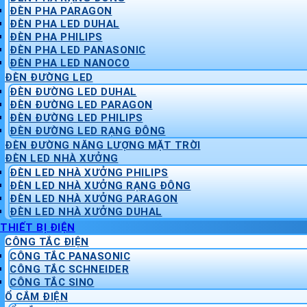
ĐÈN PHA PARAGON
ĐÈN PHA LED DUHAL
ĐÈN PHA PHILIPS
ĐÈN PHA LED PANASONIC
ĐÈN PHA LED NANOCO
ĐÈN ĐƯỜNG LED
ĐÈN ĐƯỜNG LED DUHAL
ĐÈN ĐƯỜNG LED PARAGON
ĐÈN ĐƯỜNG LED PHILIPS
ĐÈN ĐƯỜNG LED RẠNG ĐÔNG
ĐÈN ĐƯỜNG NĂNG LƯỢNG MẶT TRỜI
ĐÈN LED NHÀ XƯỞNG
ĐÈN LED NHÀ XƯỞNG PHILIPS
ĐÈN LED NHÀ XƯỞNG RẠNG ĐÔNG
ĐÈN LED NHÀ XƯỞNG PARAGON
ĐÈN LED NHÀ XƯỞNG DUHAL
THIẾT BỊ ĐIỆN
CÔNG TẮC ĐIỆN
CÔNG TẮC PANASONIC
CÔNG TẮC SCHNEIDER
CÔNG TẮC SINO
Ổ CẮM ĐIỆN