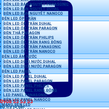
ĐÈN LED BÁN NGUYỆT PANASONIC
ĐÈN LED BÁN NGUYỆT DUHAL
ĐÈN LED BÁN NGUYỆT NANOCO
ĐÈN LED ỐP TRẦN
ĐÈN LED ỐP TRẦN DUHAL
ĐÈN LED ỐP TRẦN PARAGON
ĐÈN THẢ PARAGON
ĐÈN LED ỐP TRẦN PHILIPS
ĐÈN LED ỐP TRẦN RẠNG ĐÔNG
ĐÈN LED ỐP TRẦN PANASONIC
ĐÈN LED ỐP TRẦN NANOCO
ĐÈN LED ÂM NƯỚC
ĐÈN LED DƯỚI NƯỚC DUHAL
ĐÈN LED DƯỚI NƯỚC PARAGON
ĐÈN LED PANEL
ĐÈN LED PANEL DUHAL
ĐÈN LED PANEL PARAGON
ĐÈN LED PANEL PHILIPS
ĐÈN LED PANEL RẠNG ĐÔNG
LED PANEL PANASONIC
ĐÈN LED PANEL NANOCO
0908 53 53 53
MÁNG ĐÈN LED
Hỗ trợ tư vấn