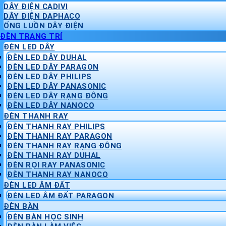
DÂY ĐIỆN CADIVI
DÂY ĐIỆN DAPHACO
ỐNG LUỒN DÂY ĐIỆN
ĐÈN TRANG TRÍ
ĐÈN LED DÂY
ĐÈN LED DÂY DUHAL
ĐÈN LED DÂY PARAGON
ĐÈN LED DÂY PHILIPS
ĐÈN LED DÂY PANASONIC
ĐÈN LED DÂY RẠNG ĐÔNG
ĐÈN LED DÂY NANOCO
ĐÈN THANH RAY
ĐÈN THANH RAY PHILIPS
ĐÈN THANH RAY PARAGON
ĐÈN THANH RAY RẠNG ĐÔNG
ĐÈN THANH RAY DUHAL
ĐÈN RỌI RAY PANASONIC
ĐÈN THANH RAY NANOCO
ĐÈN LED ÂM ĐẤT
ĐÈN LED ÂM ĐẤT PARAGON
ĐÈN BÀN
ĐÈN BÀN HỌC SINH