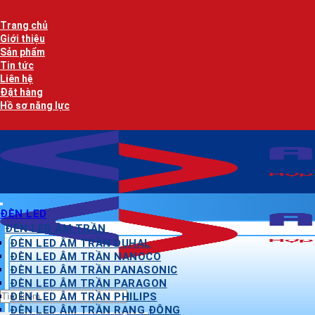
Bỏ
qua
Trang chủ
nội
Giới thiệu
dung
Sản phẩm
Tin tức
Liên hệ
Đặt hàng
Hồ sơ năng lực
ĐÈN LED
ĐÈN LED ÂM TRẦN
ĐÈN LED ÂM TRẦN DUHAL
ĐÈN LED ÂM TRẦN NANOCO
ĐÈN LED ÂM TRẦN PANASONIC
ĐÈN LED ÂM TRẦN PARAGON
Tìm
ĐÈN LED ÂM TRẦN PHILIPS
kiếm:
ĐÈN LED ÂM TRẦN RẠNG ĐÔNG