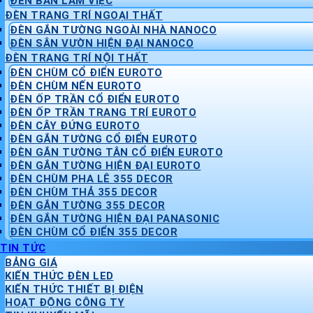
ĐÈN BÀN LÀM VIỆC
ĐÈN TRANG TRÍ NGOẠI THẤT
ĐÈN GẮN TƯỜNG NGOÀI NHÀ NANOCO
ĐÈN SÂN VƯỜN HIỆN ĐẠI NANOCO
ĐÈN TRANG TRÍ NỘI THẤT
ĐÈN CHÙM CỔ ĐIỂN EUROTO
ĐÈN CHÙM NẾN EUROTO
ĐÈN ỐP TRẦN CỔ ĐIỂN EUROTO
ĐÈN ỐP TRẦN TRANG TRÍ EUROTO
ĐÈN CÂY ĐỨNG EUROTO
ĐÈN GẮN TƯỜNG CỔ ĐIỂN EUROTO
ĐÈN GẮN TƯỜNG TÂN CỔ ĐIỂN EUROTO
ĐÈN GẮN TƯỜNG HIỆN ĐẠI EUROTO
ĐÈN CHÙM PHA LÊ 355 DECOR
ĐÈN CHÙM THẢ 355 DECOR
ĐÈN GẮN TƯỜNG 355 DECOR
ĐÈN GẮN TƯỜNG HIỆN ĐẠI PANASONIC
ĐÈN CHÙM CỔ ĐIỂN 355 DECOR
TIN TỨC
BẢNG GIÁ
KIẾN THỨC ĐÈN LED
KIẾN THỨC THIẾT BỊ ĐIỆN
HOẠT ĐỘNG CÔNG TY