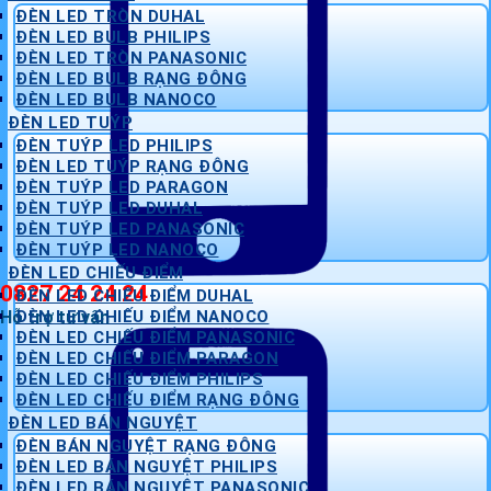
ĐÈN LED TRÒN DUHAL
ĐÈN LED BULB PHILIPS
ĐÈN LED TRÒN PANASONIC
ĐÈN LED BULB RẠNG ĐÔNG
ĐÈN LED BULB NANOCO
ĐÈN LED TUÝP
ĐÈN TUÝP LED PHILIPS
ĐÈN LED TUÝP RẠNG ĐÔNG
ĐÈN TUÝP LED PARAGON
ĐÈN TUÝP LED DUHAL
ĐÈN TUÝP LED PANASONIC
ĐÈN TUÝP LED NANOCO
ĐÈN LED CHIẾU ĐIỂM
0827 24 24 24
ĐÈN LED CHIẾU ĐIỂM DUHAL
Hỗ trợ tư vấn
ĐÈN LED CHIẾU ĐIỂM NANOCO
ĐÈN LED CHIẾU ĐIỂM PANASONIC
ĐÈN LED CHIẾU ĐIỂM PARAGON
ĐÈN LED CHIẾU ĐIỂM PHILIPS
ĐÈN LED CHIẾU ĐIỂM RẠNG ĐÔNG
ĐÈN LED BÁN NGUYỆT
ĐÈN BÁN NGUYỆT RẠNG ĐÔNG
ĐÈN LED BÁN NGUYỆT PHILIPS
ĐÈN LED BÁN NGUYỆT PANASONIC