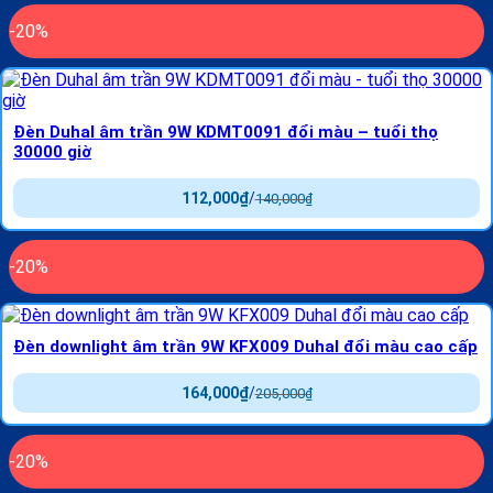
-20%
Đèn Duhal âm trần 9W KDMT0091 đổi màu – tuổi thọ
30000 giờ
112,000
₫
/
140,000
₫
-20%
Đèn downlight âm trần 9W KFX009 Duhal đổi màu cao cấp
164,000
₫
/
205,000
₫
-20%