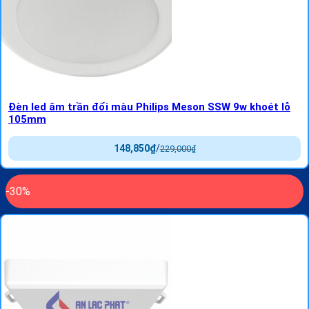
Đèn led âm trần đổi màu Philips Meson SSW 9w khoét lỗ
105mm
148,850
₫
/
229,000
₫
-30%