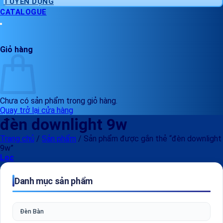
TUYỂN DỤNG
CATALOGUE
Giỏ hàng
Chưa có sản phẩm trong giỏ hàng.
Quay trở lại cửa hàng
đèn downlight 9w
Trang chủ
/
Sản phẩm
/
Sản phẩm được gắn thẻ “đèn downlight
9w”
Lọc
Danh mục sản phẩm
Đèn Bàn