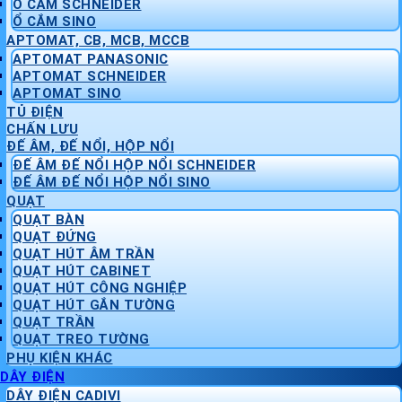
Ổ CẮM SCHNEIDER
Ổ CẮM SINO
APTOMAT, CB, MCB, MCCB
APTOMAT PANASONIC
APTOMAT SCHNEIDER
APTOMAT SINO
TỦ ĐIỆN
CHẤN LƯU
ĐẾ ÂM, ĐẾ NỔI, HỘP NỔI
ĐẾ ÂM ĐẾ NỔI HỘP NỔI SCHNEIDER
ĐẾ ÂM ĐẾ NỔI HỘP NỔI SINO
QUẠT
QUẠT BÀN
QUẠT ĐỨNG
QUẠT HÚT ÂM TRẦN
QUẠT HÚT CABINET
QUẠT HÚT CÔNG NGHIỆP
QUẠT HÚT GẮN TƯỜNG
QUẠT TRẦN
QUẠT TREO TƯỜNG
PHỤ KIỆN KHÁC
DÂY ĐIỆN
DÂY ĐIỆN CADIVI