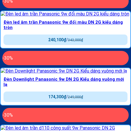
-30%
Đèn led âm trần Panasonic 9w đổi màu DN 2G kiểu dáng
tròn
240,100
₫
/
343,000
₫
-30%
Đèn Downlight Panasonic 9w DN 2G Kiểu dáng vuông mới
lạ
174,300
₫
/
249,000
₫
-30%