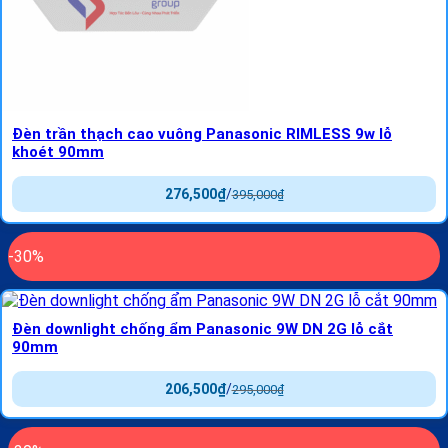
Đèn trần thạch cao vuông Panasonic RIMLESS 9w lỗ
khoét 90mm
276,500
₫
/
395,000
₫
-30%
Đèn downlight chống ẩm Panasonic 9W DN 2G lỗ cắt
90mm
206,500
₫
/
295,000
₫