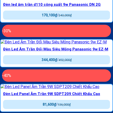
Đèn led âm trần d110 công suất 9w Panasonic DN 2G
170,100
₫
/
243,000
₫
-30%
Đèn Led Âm Trần Đổi Màu Siêu Mỏng Panasonic 9w EZ-M
344,400
₫
/
492,000
₫
-40%
Đèn Led Panel Âm Trần 9W SDPT209 Chiết Khấu Cao
81,600
₫
/
136,000
₫