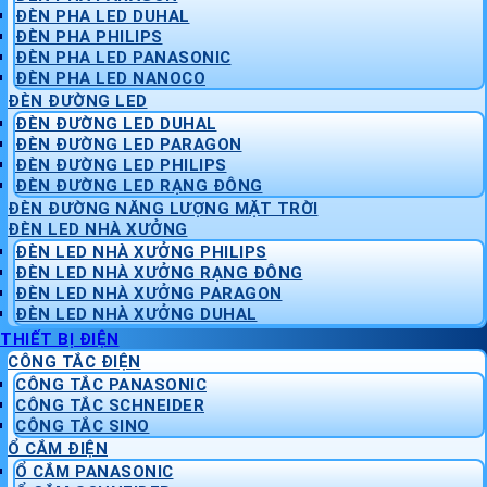
ĐÈN PHA LED DUHAL
ĐÈN PHA PHILIPS
ĐÈN PHA LED PANASONIC
ĐÈN PHA LED NANOCO
ĐÈN ĐƯỜNG LED
ĐÈN ĐƯỜNG LED DUHAL
ĐÈN ĐƯỜNG LED PARAGON
ĐÈN ĐƯỜNG LED PHILIPS
ĐÈN ĐƯỜNG LED RẠNG ĐÔNG
ĐÈN ĐƯỜNG NĂNG LƯỢNG MẶT TRỜI
ĐÈN LED NHÀ XƯỞNG
ĐÈN LED NHÀ XƯỞNG PHILIPS
ĐÈN LED NHÀ XƯỞNG RẠNG ĐÔNG
ĐÈN LED NHÀ XƯỞNG PARAGON
ĐÈN LED NHÀ XƯỞNG DUHAL
THIẾT BỊ ĐIỆN
CÔNG TẮC ĐIỆN
CÔNG TẮC PANASONIC
CÔNG TẮC SCHNEIDER
CÔNG TẮC SINO
Ổ CẮM ĐIỆN
Ổ CẮM PANASONIC