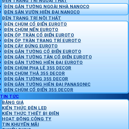
ĐÈN TRANG TRÍ NGOẠI THẤT
ĐÈN GẮN TƯỜNG NGOÀI NHÀ NANOCO
ĐÈN SÂN VƯỜN HIỆN ĐẠI NANOCO
ĐÈN TRANG TRÍ NỘI THẤT
ĐÈN CHÙM CỔ ĐIỂN EUROTO
ĐÈN CHÙM NẾN EUROTO
ĐÈN ỐP TRẦN CỔ ĐIỂN EUROTO
ĐÈN ỐP TRẦN TRANG TRÍ EUROTO
ĐÈN CÂY ĐỨNG EUROTO
ĐÈN GẮN TƯỜNG CỔ ĐIỂN EUROTO
ĐÈN GẮN TƯỜNG TÂN CỔ ĐIỂN EUROTO
ĐÈN GẮN TƯỜNG HIỆN ĐẠI EUROTO
ĐÈN CHÙM PHA LÊ 355 DECOR
ĐÈN CHÙM THẢ 355 DECOR
ĐÈN GẮN TƯỜNG 355 DECOR
ĐÈN GẮN TƯỜNG HIỆN ĐẠI PANASONIC
ĐÈN CHÙM CỔ ĐIỂN 355 DECOR
TIN TỨC
BẢNG GIÁ
KIẾN THỨC ĐÈN LED
KIẾN THỨC THIẾT BỊ ĐIỆN
HOẠT ĐỘNG CÔNG TY
TIN KHUYẾN MÃI