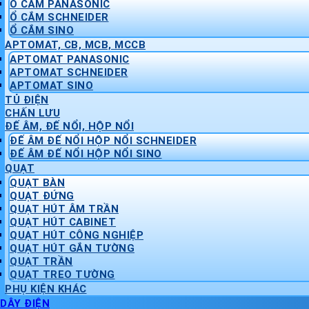
Ổ CẮM PANASONIC
Ổ CẮM SCHNEIDER
Ổ CẮM SINO
APTOMAT, CB, MCB, MCCB
APTOMAT PANASONIC
APTOMAT SCHNEIDER
APTOMAT SINO
TỦ ĐIỆN
CHẤN LƯU
ĐẾ ÂM, ĐẾ NỔI, HỘP NỔI
ĐẾ ÂM ĐẾ NỔI HỘP NỔI SCHNEIDER
ĐẾ ÂM ĐẾ NỔI HỘP NỔI SINO
QUẠT
QUẠT BÀN
QUẠT ĐỨNG
QUẠT HÚT ÂM TRẦN
QUẠT HÚT CABINET
QUẠT HÚT CÔNG NGHIỆP
QUẠT HÚT GẮN TƯỜNG
QUẠT TRẦN
QUẠT TREO TƯỜNG
PHỤ KIỆN KHÁC
DÂY ĐIỆN