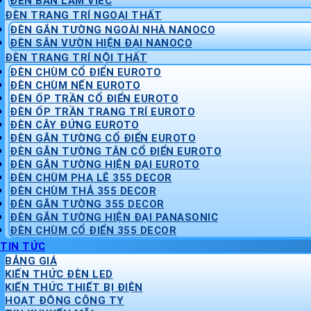
ĐÈN BÀN LÀM VIỆC
ĐÈN TRANG TRÍ NGOẠI THẤT
ĐÈN GẮN TƯỜNG NGOÀI NHÀ NANOCO
ĐÈN SÂN VƯỜN HIỆN ĐẠI NANOCO
ĐÈN TRANG TRÍ NỘI THẤT
ĐÈN CHÙM CỔ ĐIỂN EUROTO
ĐÈN CHÙM NẾN EUROTO
ĐÈN ỐP TRẦN CỔ ĐIỂN EUROTO
ĐÈN ỐP TRẦN TRANG TRÍ EUROTO
ĐÈN CÂY ĐỨNG EUROTO
ĐÈN GẮN TƯỜNG CỔ ĐIỂN EUROTO
ĐÈN GẮN TƯỜNG TÂN CỔ ĐIỂN EUROTO
ĐÈN GẮN TƯỜNG HIỆN ĐẠI EUROTO
ĐÈN CHÙM PHA LÊ 355 DECOR
ĐÈN CHÙM THẢ 355 DECOR
ĐÈN GẮN TƯỜNG 355 DECOR
ĐÈN GẮN TƯỜNG HIỆN ĐẠI PANASONIC
ĐÈN CHÙM CỔ ĐIỂN 355 DECOR
TIN TỨC
BẢNG GIÁ
KIẾN THỨC ĐÈN LED
KIẾN THỨC THIẾT BỊ ĐIỆN
HOẠT ĐỘNG CÔNG TY