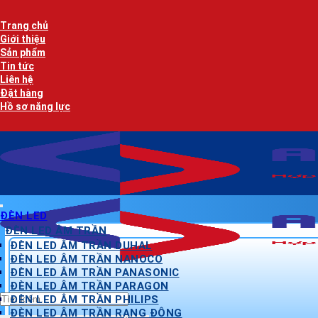
Bỏ
qua
Trang chủ
nội
Giới thiệu
dung
Sản phẩm
Tin tức
Liên hệ
Đặt hàng
Hồ sơ năng lực
ĐÈN LED
ĐÈN LED ÂM TRẦN
ĐÈN LED ÂM TRẦN DUHAL
ĐÈN LED ÂM TRẦN NANOCO
ĐÈN LED ÂM TRẦN PANASONIC
ĐÈN LED ÂM TRẦN PARAGON
Tìm
ĐÈN LED ÂM TRẦN PHILIPS
kiếm:
ĐÈN LED ÂM TRẦN RẠNG ĐÔNG