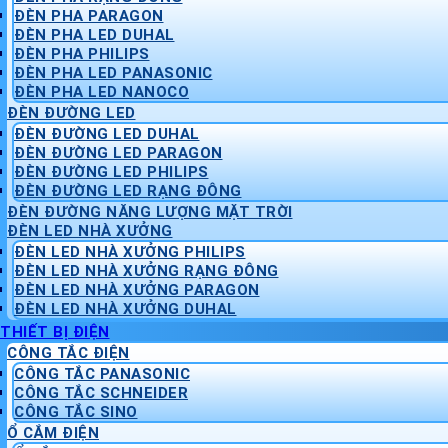
ĐÈN PHA PARAGON
ĐÈN PHA LED DUHAL
ĐÈN PHA PHILIPS
ĐÈN PHA LED PANASONIC
ĐÈN PHA LED NANOCO
ĐÈN ĐƯỜNG LED
ĐÈN ĐƯỜNG LED DUHAL
ĐÈN ĐƯỜNG LED PARAGON
ĐÈN ĐƯỜNG LED PHILIPS
ĐÈN ĐƯỜNG LED RẠNG ĐÔNG
ĐÈN ĐƯỜNG NĂNG LƯỢNG MẶT TRỜI
ĐÈN LED NHÀ XƯỞNG
ĐÈN LED NHÀ XƯỞNG PHILIPS
ĐÈN LED NHÀ XƯỞNG RẠNG ĐÔNG
ĐÈN LED NHÀ XƯỞNG PARAGON
ĐÈN LED NHÀ XƯỞNG DUHAL
THIẾT BỊ ĐIỆN
CÔNG TẮC ĐIỆN
CÔNG TẮC PANASONIC
CÔNG TẮC SCHNEIDER
CÔNG TẮC SINO
Ổ CẮM ĐIỆN