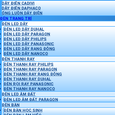
DÂY ĐIỆN CADIVI
DÂY ĐIỆN DAPHACO
ỐNG LUỒN DÂY ĐIỆN
ĐÈN TRANG TRÍ
ĐÈN LED DÂY
ĐÈN LED DÂY DUHAL
ĐÈN LED DÂY PARAGON
ĐÈN LED DÂY PHILIPS
ĐÈN LED DÂY PANASONIC
ĐÈN LED DÂY RẠNG ĐÔNG
ĐÈN LED DÂY NANOCO
ĐÈN THANH RAY
ĐÈN THANH RAY PHILIPS
ĐÈN THANH RAY PARAGON
ĐÈN THANH RAY RẠNG ĐÔNG
ĐÈN THANH RAY DUHAL
ĐÈN RỌI RAY PANASONIC
ĐÈN THANH RAY NANOCO
ĐÈN LED ÂM ĐẤT
ĐÈN LED ÂM ĐẤT PARAGON
ĐÈN BÀN
ĐÈN BÀN HỌC SINH