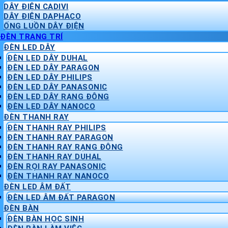
DÂY ĐIỆN CADIVI
DÂY ĐIỆN DAPHACO
ỐNG LUỒN DÂY ĐIỆN
ĐÈN TRANG TRÍ
ĐÈN LED DÂY
ĐÈN LED DÂY DUHAL
ĐÈN LED DÂY PARAGON
ĐÈN LED DÂY PHILIPS
ĐÈN LED DÂY PANASONIC
ĐÈN LED DÂY RẠNG ĐÔNG
ĐÈN LED DÂY NANOCO
ĐÈN THANH RAY
ĐÈN THANH RAY PHILIPS
ĐÈN THANH RAY PARAGON
ĐÈN THANH RAY RẠNG ĐÔNG
ĐÈN THANH RAY DUHAL
ĐÈN RỌI RAY PANASONIC
ĐÈN THANH RAY NANOCO
ĐÈN LED ÂM ĐẤT
ĐÈN LED ÂM ĐẤT PARAGON
ĐÈN BÀN
ĐÈN BÀN HỌC SINH