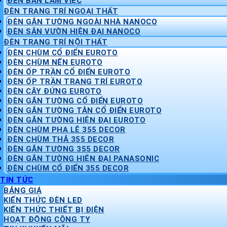
ĐÈN BÀN LÀM VIỆC
ĐÈN TRANG TRÍ NGOẠI THẤT
ĐÈN GẮN TƯỜNG NGOÀI NHÀ NANOCO
ĐÈN SÂN VƯỜN HIỆN ĐẠI NANOCO
ĐÈN TRANG TRÍ NỘI THẤT
ĐÈN CHÙM CỔ ĐIỂN EUROTO
ĐÈN CHÙM NẾN EUROTO
ĐÈN ỐP TRẦN CỔ ĐIỂN EUROTO
ĐÈN ỐP TRẦN TRANG TRÍ EUROTO
ĐÈN CÂY ĐỨNG EUROTO
ĐÈN GẮN TƯỜNG CỔ ĐIỂN EUROTO
ĐÈN GẮN TƯỜNG TÂN CỔ ĐIỂN EUROTO
ĐÈN GẮN TƯỜNG HIỆN ĐẠI EUROTO
ĐÈN CHÙM PHA LÊ 355 DECOR
ĐÈN CHÙM THẢ 355 DECOR
ĐÈN GẮN TƯỜNG 355 DECOR
ĐÈN GẮN TƯỜNG HIỆN ĐẠI PANASONIC
ĐÈN CHÙM CỔ ĐIỂN 355 DECOR
TIN TỨC
BẢNG GIÁ
KIẾN THỨC ĐÈN LED
KIẾN THỨC THIẾT BỊ ĐIỆN
HOẠT ĐỘNG CÔNG TY