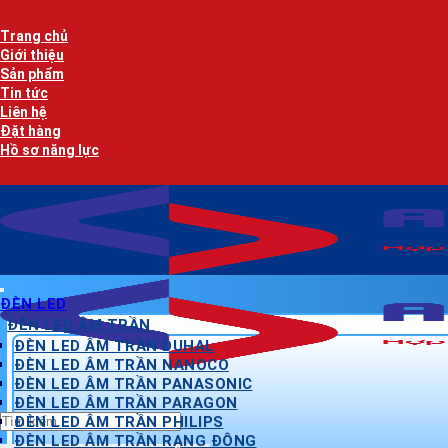
Bỏ
qua
Trang chủ
nội
Giới thiệu
dung
Sản phẩm
Tin tức
Liên hệ
Đặt hàng
Hồ sơ năng lực
ĐÈN LED
ĐÈN LED ÂM TRẦN
ĐÈN LED ÂM TRẦN DUHAL
ĐÈN LED ÂM TRẦN NANOCO
ĐÈN LED ÂM TRẦN PANASONIC
ĐÈN LED ÂM TRẦN PARAGON
Tìm
ĐÈN LED ÂM TRẦN PHILIPS
kiếm:
ĐÈN LED ÂM TRẦN RẠNG ĐÔNG