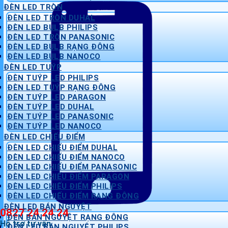
ĐÈN LED TRÒN
ĐÈN LED TRÒN DUHAL
ĐÈN LED BULB PHILIPS
ĐÈN LED TRÒN PANASONIC
ĐÈN LED BULB RẠNG ĐÔNG
ĐÈN LED BULB NANOCO
ĐÈN LED TUÝP
ĐÈN TUÝP LED PHILIPS
ĐÈN LED TUÝP RẠNG ĐÔNG
ĐÈN TUÝP LED PARAGON
ĐÈN TUÝP LED DUHAL
ĐÈN TUÝP LED PANASONIC
ĐÈN TUÝP LED NANOCO
ĐÈN LED CHIẾU ĐIỂM
ĐÈN LED CHIẾU ĐIỂM DUHAL
ĐÈN LED CHIẾU ĐIỂM NANOCO
ĐÈN LED CHIẾU ĐIỂM PANASONIC
ĐÈN LED CHIẾU ĐIỂM PARAGON
ĐÈN LED CHIẾU ĐIỂM PHILIPS
ĐÈN LED CHIẾU ĐIỂM RẠNG ĐÔNG
ĐÈN LED BÁN NGUYỆT
0827 24 24 24
ĐÈN BÁN NGUYỆT RẠNG ĐÔNG
Hỗ trợ tư vấn
ĐÈN LED BÁN NGUYỆT PHILIPS