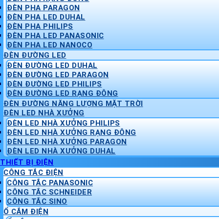
ĐÈN PHA PARAGON
ĐÈN PHA LED DUHAL
ĐÈN PHA PHILIPS
ĐÈN PHA LED PANASONIC
ĐÈN PHA LED NANOCO
ĐÈN ĐƯỜNG LED
ĐÈN ĐƯỜNG LED DUHAL
ĐÈN ĐƯỜNG LED PARAGON
ĐÈN ĐƯỜNG LED PHILIPS
ĐÈN ĐƯỜNG LED RẠNG ĐÔNG
ĐÈN ĐƯỜNG NĂNG LƯỢNG MẶT TRỜI
ĐÈN LED NHÀ XƯỞNG
ĐÈN LED NHÀ XƯỞNG PHILIPS
ĐÈN LED NHÀ XƯỞNG RẠNG ĐÔNG
ĐÈN LED NHÀ XƯỞNG PARAGON
ĐÈN LED NHÀ XƯỞNG DUHAL
THIẾT BỊ ĐIỆN
CÔNG TẮC ĐIỆN
CÔNG TẮC PANASONIC
CÔNG TẮC SCHNEIDER
CÔNG TẮC SINO
Ổ CẮM ĐIỆN