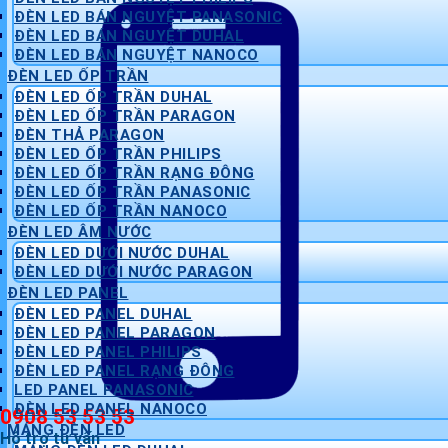
ĐÈN LED BÁN NGUYỆT PANASONIC
ĐÈN LED BÁN NGUYỆT DUHAL
ĐÈN LED BÁN NGUYỆT NANOCO
ĐÈN LED ỐP TRẦN
ĐÈN LED ỐP TRẦN DUHAL
ĐÈN LED ỐP TRẦN PARAGON
ĐÈN THẢ PARAGON
ĐÈN LED ỐP TRẦN PHILIPS
ĐÈN LED ỐP TRẦN RẠNG ĐÔNG
ĐÈN LED ỐP TRẦN PANASONIC
ĐÈN LED ỐP TRẦN NANOCO
ĐÈN LED ÂM NƯỚC
ĐÈN LED DƯỚI NƯỚC DUHAL
ĐÈN LED DƯỚI NƯỚC PARAGON
ĐÈN LED PANEL
ĐÈN LED PANEL DUHAL
ĐÈN LED PANEL PARAGON
ĐÈN LED PANEL PHILIPS
ĐÈN LED PANEL RẠNG ĐÔNG
LED PANEL PANASONIC
ĐÈN LED PANEL NANOCO
0908 53 53 53
MÁNG ĐÈN LED
Hỗ trợ tư vấn