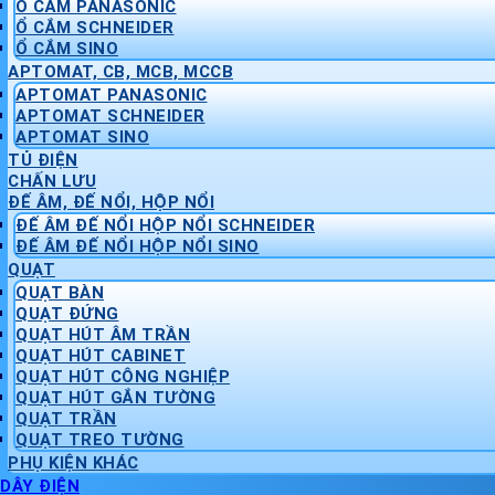
Ổ CẮM PANASONIC
Ổ CẮM SCHNEIDER
Ổ CẮM SINO
APTOMAT, CB, MCB, MCCB
APTOMAT PANASONIC
APTOMAT SCHNEIDER
APTOMAT SINO
TỦ ĐIỆN
CHẤN LƯU
ĐẾ ÂM, ĐẾ NỔI, HỘP NỔI
ĐẾ ÂM ĐẾ NỔI HỘP NỔI SCHNEIDER
ĐẾ ÂM ĐẾ NỔI HỘP NỔI SINO
QUẠT
QUẠT BÀN
QUẠT ĐỨNG
QUẠT HÚT ÂM TRẦN
QUẠT HÚT CABINET
QUẠT HÚT CÔNG NGHIỆP
QUẠT HÚT GẮN TƯỜNG
QUẠT TRẦN
QUẠT TREO TƯỜNG
PHỤ KIỆN KHÁC
DÂY ĐIỆN