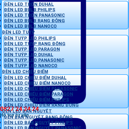
ĐÈN LED TRÒN DUHAL
ĐÈN LED BULB PHILIPS
ĐÈN LED TRÒN PANASONIC
ĐÈN LED BULB RẠNG ĐÔNG
ĐÈN LED BULB NANOCO
ĐÈN LED TUÝP
ĐÈN TUÝP LED PHILIPS
ĐÈN LED TUÝP RẠNG ĐÔNG
ĐÈN TUÝP LED PARAGON
ĐÈN TUÝP LED DUHAL
ĐÈN TUÝP LED PANASONIC
ĐÈN TUÝP LED NANOCO
ĐÈN LED CHIẾU ĐIỂM
ĐÈN LED CHIẾU ĐIỂM DUHAL
ĐÈN LED CHIẾU ĐIỂM NANOCO
ĐÈN LED CHIẾU ĐIỂM PANASONIC
ĐÈN LED CHIẾU ĐIỂM PARAGON
ĐÈN LED CHIẾU ĐIỂM PHILIPS
ĐÈN LED CHIẾU ĐIỂM RẠNG ĐÔNG
0827 24 24 24
ĐÈN LED BÁN NGUYỆT
Hỗ trợ tư vấn
ĐÈN BÁN NGUYỆT RẠNG ĐÔNG
ĐÈN LED BÁN NGUYỆT PHILIPS
ĐÈN LED BÁN NGUYỆT PANASONIC