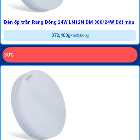
Đèn ốp trần Rạng Đông 24W LN12N ĐM 300/24W Đổi màu
372,400
₫
/
532,000
₫
-30%