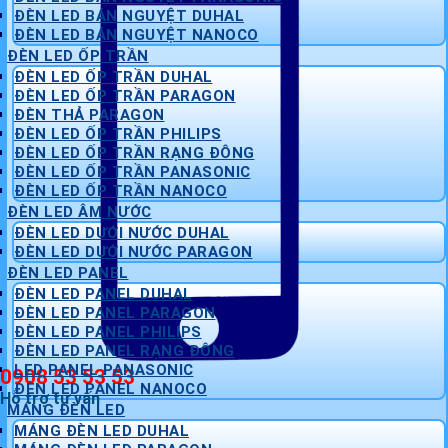
ĐÈN LED BÁN NGUYỆT DUHAL
ĐÈN LED BÁN NGUYỆT NANOCO
ĐÈN LED ỐP TRẦN
ĐÈN LED ỐP TRẦN DUHAL
ĐÈN LED ỐP TRẦN PARAGON
ĐÈN THẢ PARAGON
ĐÈN LED ỐP TRẦN PHILIPS
ĐÈN LED ỐP TRẦN RẠNG ĐÔNG
ĐÈN LED ỐP TRẦN PANASONIC
ĐÈN LED ỐP TRẦN NANOCO
ĐÈN LED ÂM NƯỚC
ĐÈN LED DƯỚI NƯỚC DUHAL
ĐÈN LED DƯỚI NƯỚC PARAGON
ĐÈN LED PANEL
ĐÈN LED PANEL DUHAL
ĐÈN LED PANEL PARAGON
ĐÈN LED PANEL PHILIPS
ĐÈN LED PANEL RẠNG ĐÔNG
LED PANEL PANASONIC
0908 53 53 53
ĐÈN LED PANEL NANOCO
Hỗ trợ tư vấn
MÁNG ĐÈN LED
MÁNG ĐÈN LED DUHAL