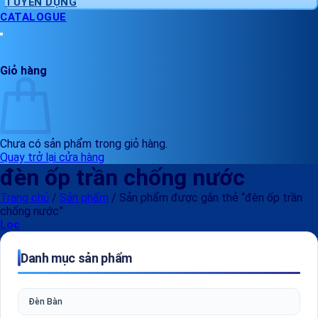
TUYỂN DỤNG
CATALOGUE
Giỏ hàng
Chưa có sản phẩm trong giỏ hàng.
Quay trở lại cửa hàng
đèn ốp trần chống nước
Trang chủ
/
Sản phẩm
/
Sản phẩm được gắn thẻ “đèn ốp trần
chống nước”
Lọc
Danh mục sản phẩm
Đèn Bàn