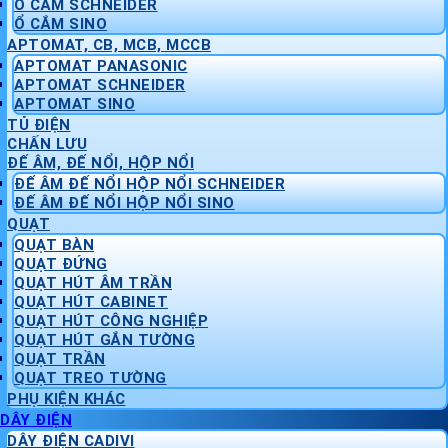
Ổ CẮM SCHNEIDER
Ổ CẮM SINO
APTOMAT, CB, MCB, MCCB
APTOMAT PANASONIC
APTOMAT SCHNEIDER
APTOMAT SINO
TỦ ĐIỆN
CHẤN LƯU
ĐẾ ÂM, ĐẾ NỔI, HỘP NỔI
ĐẾ ÂM ĐẾ NỔI HỘP NỔI SCHNEIDER
ĐẾ ÂM ĐẾ NỔI HỘP NỔI SINO
QUẠT
QUẠT BÀN
QUẠT ĐỨNG
QUẠT HÚT ÂM TRẦN
QUẠT HÚT CABINET
QUẠT HÚT CÔNG NGHIỆP
QUẠT HÚT GẮN TƯỜNG
QUẠT TRẦN
QUẠT TREO TƯỜNG
PHỤ KIỆN KHÁC
DÂY ĐIỆN
DÂY ĐIỆN CADIVI