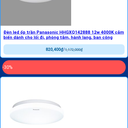
Đèn led ốp trần Panasonic HHGXQ142888 12w 4000K cảm
biến dành cho lối đi, phòng tắm, hành lang, ban công
820,400
₫
/
1,172,000
₫
-30%