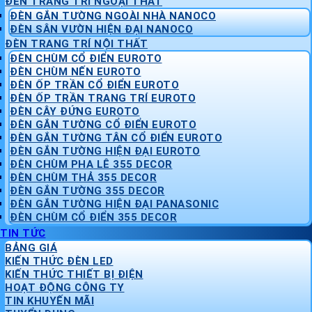
ĐÈN TRANG TRÍ NGOẠI THẤT
ĐÈN GẮN TƯỜNG NGOÀI NHÀ NANOCO
ĐÈN SÂN VƯỜN HIỆN ĐẠI NANOCO
ĐÈN TRANG TRÍ NỘI THẤT
ĐÈN CHÙM CỔ ĐIỂN EUROTO
ĐÈN CHÙM NẾN EUROTO
ĐÈN ỐP TRẦN CỔ ĐIỂN EUROTO
ĐÈN ỐP TRẦN TRANG TRÍ EUROTO
ĐÈN CÂY ĐỨNG EUROTO
ĐÈN GẮN TƯỜNG CỔ ĐIỂN EUROTO
ĐÈN GẮN TƯỜNG TÂN CỔ ĐIỂN EUROTO
ĐÈN GẮN TƯỜNG HIỆN ĐẠI EUROTO
ĐÈN CHÙM PHA LÊ 355 DECOR
ĐÈN CHÙM THẢ 355 DECOR
ĐÈN GẮN TƯỜNG 355 DECOR
ĐÈN GẮN TƯỜNG HIỆN ĐẠI PANASONIC
ĐÈN CHÙM CỔ ĐIỂN 355 DECOR
TIN TỨC
BẢNG GIÁ
KIẾN THỨC ĐÈN LED
KIẾN THỨC THIẾT BỊ ĐIỆN
HOẠT ĐỘNG CÔNG TY
TIN KHUYẾN MÃI