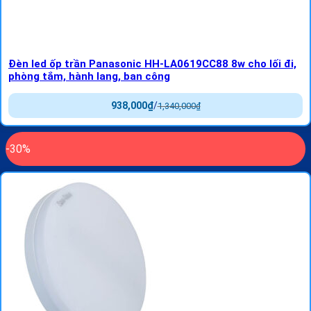
Đèn led ốp trần Panasonic HH-LA0619CC88 8w cho lối đi,
phòng tắm, hành lang, ban công
938,000
₫
/
1,340,000
₫
-30%