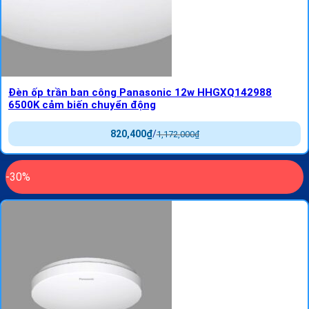
Đèn ốp trần ban công Panasonic 12w HHGXQ142988
6500K cảm biến chuyển động
820,400
₫
/
1,172,000
₫
-30%