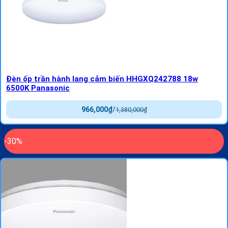
Đèn ốp trần hành lang cảm biến HHGXQ242788 18w
6500K Panasonic
966,000
₫
/
1,380,000
₫
-30%