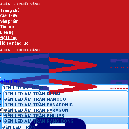
Bỏ
U SÁNG
qua
Trang chủ
nội
Giới thiệu
dung
Sản phẩm
Tin tức
Liên hệ
Đặt hàng
Hồ sơ năng lực
U SÁNG
ĐÈN LED
ĐÈN LED ÂM TRẦN
ĐÈN LED ÂM TRẦN DUHAL
ĐÈN LED ÂM TRẦN NANOCO
ĐÈN LED ÂM TRẦN PANASONIC
Tìm
ĐÈN LED ÂM TRẦN PARAGON
kiếm:
ĐÈN LED ÂM TRẦN PHILIPS
ĐÈN LED ÂM TRẦN RẠNG ĐÔNG
ĐÈN LED TRÒN