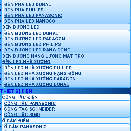
ĐÈN PHA LED DUHAL
ĐÈN PHA PHILIPS
ĐÈN PHA LED PANASONIC
ĐÈN PHA LED NANOCO
ĐÈN ĐƯỜNG LED
ĐÈN ĐƯỜNG LED DUHAL
ĐÈN ĐƯỜNG LED PARAGON
ĐÈN ĐƯỜNG LED PHILIPS
ĐÈN ĐƯỜNG LED RẠNG ĐÔNG
ĐÈN ĐƯỜNG NĂNG LƯỢNG MẶT TRỜI
ĐÈN LED NHÀ XƯỞNG
ĐÈN LED NHÀ XƯỞNG PHILIPS
ĐÈN LED NHÀ XƯỞNG RẠNG ĐÔNG
ĐÈN LED NHÀ XƯỞNG PARAGON
ĐÈN LED NHÀ XƯỞNG DUHAL
THIẾT BỊ ĐIỆN
CÔNG TẮC ĐIỆN
CÔNG TẮC PANASONIC
CÔNG TẮC SCHNEIDER
CÔNG TẮC SINO
Ổ CẮM ĐIỆN
Ổ CẮM PANASONIC