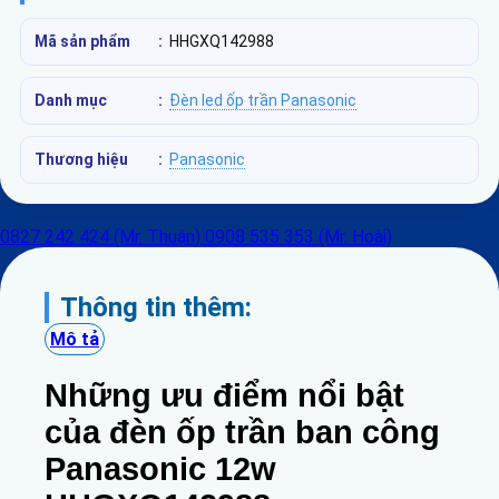
Mã sản phẩm
:
HHGXQ142988
Danh mục
:
Đèn led ốp trần Panasonic
Thương hiệu
:
Panasonic
0827 242 424 (Mr. Thuận)
0908 535 353 (Mr. Hoài)
Thông tin thêm:
Mô tả
Những ưu điểm nổi bật
của đèn ốp trần ban công
Panasonic 12w