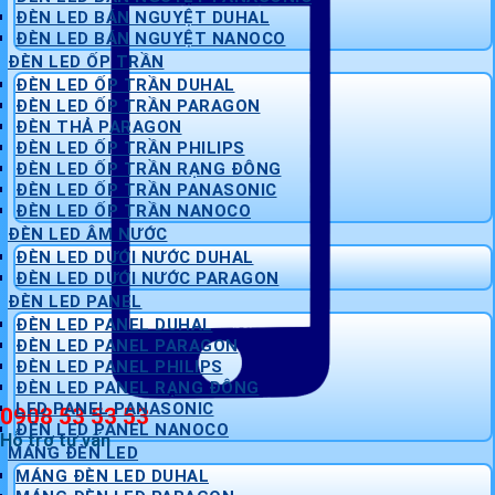
ĐÈN LED BÁN NGUYỆT DUHAL
ĐÈN LED BÁN NGUYỆT NANOCO
ĐÈN LED ỐP TRẦN
ĐÈN LED ỐP TRẦN DUHAL
ĐÈN LED ỐP TRẦN PARAGON
ĐÈN THẢ PARAGON
ĐÈN LED ỐP TRẦN PHILIPS
ĐÈN LED ỐP TRẦN RẠNG ĐÔNG
ĐÈN LED ỐP TRẦN PANASONIC
ĐÈN LED ỐP TRẦN NANOCO
ĐÈN LED ÂM NƯỚC
ĐÈN LED DƯỚI NƯỚC DUHAL
ĐÈN LED DƯỚI NƯỚC PARAGON
ĐÈN LED PANEL
ĐÈN LED PANEL DUHAL
ĐÈN LED PANEL PARAGON
ĐÈN LED PANEL PHILIPS
ĐÈN LED PANEL RẠNG ĐÔNG
LED PANEL PANASONIC
0908 53 53 53
ĐÈN LED PANEL NANOCO
Hỗ trợ tư vấn
MÁNG ĐÈN LED
MÁNG ĐÈN LED DUHAL