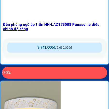
Đèn phòng ngủ ốp trần HH-LAZ175088 Panasonic điều
chỉnh độ sáng
3,941,000
₫
/
5,630,000
₫
-30%