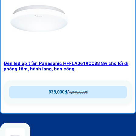
Đèn led ốp trần Panasonic HH-LA0619CC88 8w cho lối đi,
phòng tắm, hành lang, ban công
938,000
₫
/
1,340,000
₫