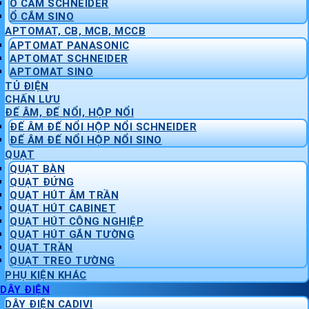
Ổ CẮM SCHNEIDER
Ổ CẮM SINO
APTOMAT, CB, MCB, MCCB
APTOMAT PANASONIC
APTOMAT SCHNEIDER
APTOMAT SINO
TỦ ĐIỆN
CHẤN LƯU
ĐẾ ÂM, ĐẾ NỔI, HỘP NỔI
ĐẾ ÂM ĐẾ NỔI HỘP NỔI SCHNEIDER
ĐẾ ÂM ĐẾ NỔI HỘP NỔI SINO
QUẠT
QUẠT BÀN
QUẠT ĐỨNG
QUẠT HÚT ÂM TRẦN
QUẠT HÚT CABINET
QUẠT HÚT CÔNG NGHIỆP
QUẠT HÚT GẮN TƯỜNG
QUẠT TRẦN
QUẠT TREO TƯỜNG
PHỤ KIỆN KHÁC
DÂY ĐIỆN
DÂY ĐIỆN CADIVI