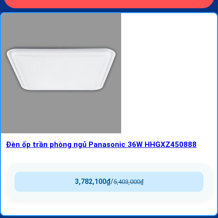
Đèn ốp trần phòng ngủ Panasonic 36W HHGXZ450888
3,782,100
₫
/
5,403,000
₫