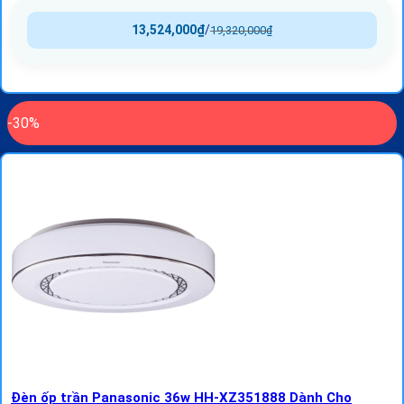
13,524,000
₫
/
19,320,000
₫
-30%
Đèn ốp trần Panasonic 36w HH-XZ351888 Dành Cho