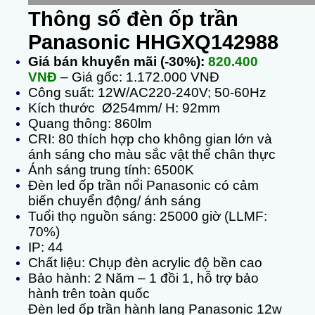
Thông số đèn ốp trần
Panasonic HHGXQ142988
Giá bán khuyến mãi (-30%):
820.400
VNĐ
– Giá gốc: 1.172.000 VNĐ
Công suất: 12W/AC220-240V; 50-60Hz
Kích thước Ø254mm/ H: 92mm
Quang thông: 860lm
CRI: 80 thích hợp cho không gian lớn và
ánh sáng cho màu sắc vật thể chân thực
Ánh sáng trung tính: 6500K
Đèn led ốp trần nổi Panasonic có cảm
biến chuyển động/ ánh sáng
Tuổi thọ nguồn sáng: 25000 giờ (LLMF:
70%)
IP: 44
Chất liệu: Chụp đèn acrylic độ bền cao
Bảo hành: 2 Năm – 1 đồi 1, hỗ trợ bảo
hành trên toàn quốc
Đ
èn led ốp trần hành lang
Panasonic 12w