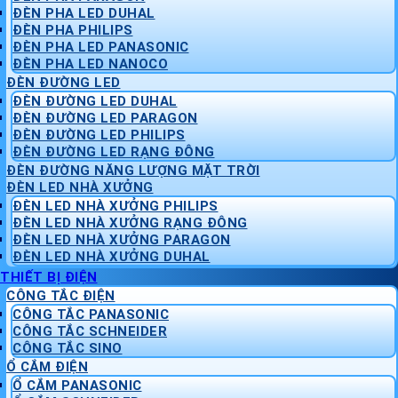
ĐÈN PHA LED DUHAL
ĐÈN PHA PHILIPS
ĐÈN PHA LED PANASONIC
ĐÈN PHA LED NANOCO
ĐÈN ĐƯỜNG LED
ĐÈN ĐƯỜNG LED DUHAL
ĐÈN ĐƯỜNG LED PARAGON
ĐÈN ĐƯỜNG LED PHILIPS
ĐÈN ĐƯỜNG LED RẠNG ĐÔNG
ĐÈN ĐƯỜNG NĂNG LƯỢNG MẶT TRỜI
ĐÈN LED NHÀ XƯỞNG
ĐÈN LED NHÀ XƯỞNG PHILIPS
ĐÈN LED NHÀ XƯỞNG RẠNG ĐÔNG
ĐÈN LED NHÀ XƯỞNG PARAGON
ĐÈN LED NHÀ XƯỞNG DUHAL
THIẾT BỊ ĐIỆN
CÔNG TẮC ĐIỆN
CÔNG TẮC PANASONIC
CÔNG TẮC SCHNEIDER
CÔNG TẮC SINO
Ổ CẮM ĐIỆN
Ổ CẮM PANASONIC