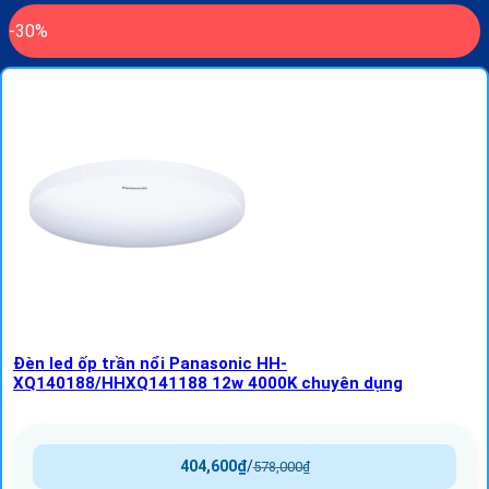
-30%
Đèn led ốp trần nổi Panasonic HH-
XQ140188/HHXQ141188 12w 4000K chuyên dụng
404,600
₫
/
578,000
₫