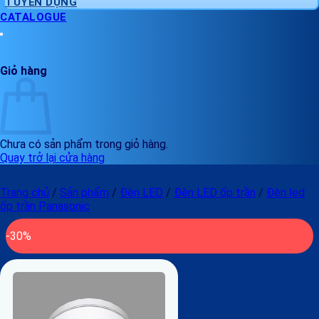
TUYỂN DỤNG
CATALOGUE
Giỏ hàng
Chưa có sản phẩm trong giỏ hàng.
Quay trở lại cửa hàng
Trang chủ
/
Sản phẩm
/
Đèn LED
/
Đèn LED ốp trần
/
Đèn led
ốp trần Panasonic
-30%