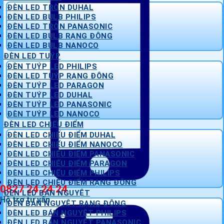
ĐÈN LED TRÒN DUHAL
ĐÈN LED BULB PHILIPS
ĐÈN LED TRÒN PANASONIC
ĐÈN LED BULB RẠNG ĐÔNG
ĐÈN LED BULB NANOCO
ĐÈN LED TUÝP
ĐÈN TUÝP LED PHILIPS
ĐÈN LED TUÝP RẠNG ĐÔNG
ĐÈN TUÝP LED PARAGON
ĐÈN TUÝP LED DUHAL
ĐÈN TUÝP LED PANASONIC
ĐÈN TUÝP LED NANOCO
ĐÈN LED CHIẾU ĐIỂM
ĐÈN LED CHIẾU ĐIỂM DUHAL
ĐÈN LED CHIẾU ĐIỂM NANOCO
ĐÈN LED CHIẾU ĐIỂM PANASONIC
ĐÈN LED CHIẾU ĐIỂM PARAGON
ĐÈN LED CHIẾU ĐIỂM PHILIPS
ĐÈN LED CHIẾU ĐIỂM RẠNG ĐÔNG
0827 24 24 24
ĐÈN LED BÁN NGUYỆT
Hỗ trợ tư vấn
ĐÈN BÁN NGUYỆT RẠNG ĐÔNG
ĐÈN LED BÁN NGUYỆT PHILIPS
ĐÈN LED BÁN NGUYỆT PANASONIC