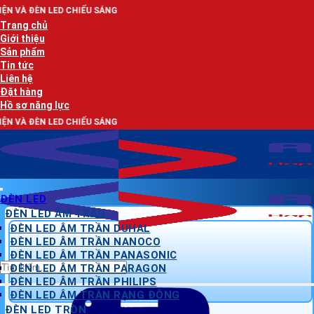
Bỏ
CHIẾU SÁNG
qua
Trang chủ
nội
Giới thiệu
dung
Sản phẩm
Tin tức
Liên hệ
Đặt hàng
Hồ sơ năng lực
CHIẾU SÁNG
ĐÈN LED
ĐÈN LED ÂM TRẦN
ĐÈN LED ÂM TRẦN DUHAL
ĐÈN LED ÂM TRẦN NANOCO
ĐÈN LED ÂM TRẦN PANASONIC
Tìm
ĐÈN LED ÂM TRẦN PARAGON
kiếm:
ĐÈN LED ÂM TRẦN PHILIPS
ĐÈN LED ÂM TRẦN RẠNG ĐÔNG
ĐÈN LED TRÒN