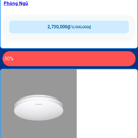
Phòng Ngủ
2,730,000
₫
/
3,900,000
₫
-30%