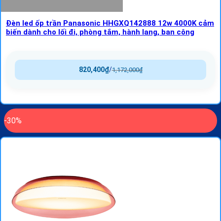
Đèn led ốp trần Panasonic HHGXQ142888 12w 4000K cảm
biến dành cho lối đi, phòng tắm, hành lang, ban công
820,400
₫
/
1,172,000
₫
-30%