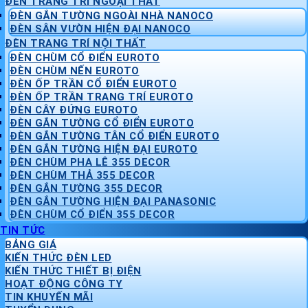
ĐÈN TRANG TRÍ NGOẠI THẤT
ĐÈN GẮN TƯỜNG NGOÀI NHÀ NANOCO
ĐÈN SÂN VƯỜN HIỆN ĐẠI NANOCO
ĐÈN TRANG TRÍ NỘI THẤT
ĐÈN CHÙM CỔ ĐIỂN EUROTO
ĐÈN CHÙM NẾN EUROTO
ĐÈN ỐP TRẦN CỔ ĐIỂN EUROTO
ĐÈN ỐP TRẦN TRANG TRÍ EUROTO
ĐÈN CÂY ĐỨNG EUROTO
ĐÈN GẮN TƯỜNG CỔ ĐIỂN EUROTO
ĐÈN GẮN TƯỜNG TÂN CỔ ĐIỂN EUROTO
ĐÈN GẮN TƯỜNG HIỆN ĐẠI EUROTO
ĐÈN CHÙM PHA LÊ 355 DECOR
ĐÈN CHÙM THẢ 355 DECOR
ĐÈN GẮN TƯỜNG 355 DECOR
ĐÈN GẮN TƯỜNG HIỆN ĐẠI PANASONIC
ĐÈN CHÙM CỔ ĐIỂN 355 DECOR
TIN TỨC
BẢNG GIÁ
KIẾN THỨC ĐÈN LED
KIẾN THỨC THIẾT BỊ ĐIỆN
HOẠT ĐỘNG CÔNG TY
TIN KHUYẾN MÃI