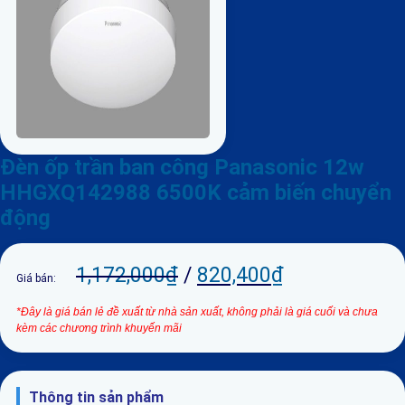
Đèn ốp trần ban công Panasonic 12w
HHGXQ142988 6500K cảm biến chuyển
động
1,172,000
₫
/
820,400
₫
Giá bán:
*Đây là giá bán lẻ đề xuất từ nhà sản xuất, không phải là giá cuối và chưa
kèm các chương trình khuyến mãi
Thông tin sản phẩm