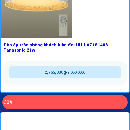
Đèn ốp trần phòng khách hiện đại HH-LAZ181488
Panasonic 21w
2,765,000
₫
/
3,950,000
₫
-30%